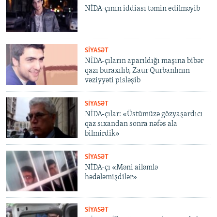
NİDA-çının iddiası təmin edilməyib
SIYASƏT
NİDA-çıların aparıldığı maşına bibər
qazı buraxılıb, Zaur Qurbanlının
vəziyyəti pisləşib
SIYASƏT
NİDA-çılar: «Üstümüzə gözyaşardıcı
qaz sıxandan sonra nəfəs ala
bilmirdik»
SIYASƏT
NİDA-çı «Məni ailəmlə
hədələmişdilər»
SIYASƏT