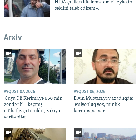
NİDA-çı İlkin Rüstəmzadə: «Heykəlin
şəklini tələb edirəm».
Arxiv
AVQUST 07, 2026
AVQUST 06, 2026
'Guya Əli Kərimliyə 850 min
Elvin Mustafayev azadlıqda:
göndərib' – keçmiş
'Milyonluq yox, minlik
mühafizəçi tutuldu, Bakıya
korrupsiya var'
verilə bilər