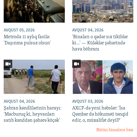
AVQUST 05, 2026
AVQUST 04, 2026
Metroda 11 aylıq fasilə:
'Binaları o qədər sıx tikiblər
'Daşınma pulsuz olsun'
ki...' — Küləklər şəhərində
hava böhranı
AVQUST 04, 2026
AVQUST 03, 2026
Şabran kəndlilərinin harayı:
AXCP-də yeni həbslər: 'İsa
'Məcburuq ki, heyvanları
Qəmbər də hökuməti tənqid
satıb kənddən şəhərə köçək'
edir, o, müxalifət deyil?'
Bütün hissələrə bax