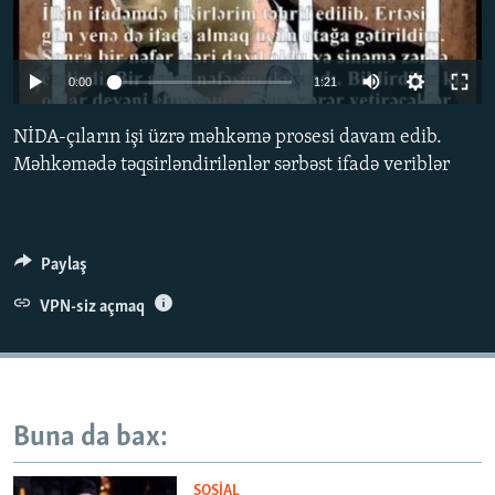
İNFOQRAFIKA
AZƏRBAYCAN ƏDƏBIYYATI KITABXANASI
MISSIYAMIZ
BIZI IZLƏ
KARIKATURA
İSLAM VƏ DEMOKRATIYA
PEŞƏ ETIKASI VƏ JURNALISTIKA STANDARTLARIMIZ
0:00
1:21
İZ - MƏDƏNIYYƏT PROQRAMI
MATERIALLARIMIZDAN ISTIFADƏ
NİDA-çıların işi üzrə məhkəmə prosesi davam edib.
AZADLIQRADIOSU MOBIL TELEFONUNUZDA
RFE/RL-in bütün saytları
Məhkəmədə təqsirləndirilənlər sərbəst ifadə veriblər
BIZIMLƏ ƏLAQƏ
XƏBƏR BÜLLETENLƏRIMIZ
Paylaş
VPN-siz açmaq
Buna da bax:
SOSIAL