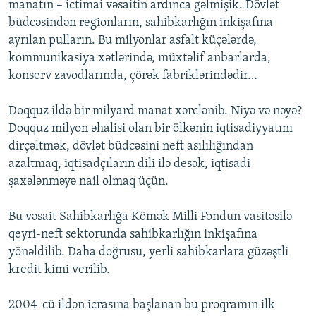
manatın – ictimai vəsaitin ardınca gəlmişik. Dövlət
büdcəsindən regionların, sahibkarlığın inkişafına
ayrılan pulların. Bu milyonlar asfalt küçələrdə,
kommunikasiya xətlərində, müxtəlif anbarlarda,
konserv zavodlarında, çörək fabriklərindədir…
Doqquz ildə bir milyard manat xərclənib. Niyə və nəyə?
Doqquz milyon əhalisi olan bir ölkənin iqtisadiyyatını
dirçəltmək, dövlət büdcəsini neft asılılığından
azaltmaq, iqtisadçıların dili ilə desək, iqtisadi
şaxələnməyə nail olmaq üçün.
Bu vəsait Sahibkarlığa Kömək Milli Fondun vasitəsilə
qeyri-neft sektorunda sahibkarlığın inkişafına
yönəldilib. Daha doğrusu, yerli sahibkarlara güzəştli
kredit kimi verilib.
2004-cü ildən icrasına başlanan bu proqramın ilk