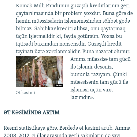
Kömək Milli Fondunun güzəştli kreditlərinin geri
qaytarılmasında bir problem yoxdur. Buna görə də
həmin müəssisələrin işləməməsindən söhbət gedə
bilməz. ​Sahibkar krediti alıbsa, onu qaytarmaq
üçün işlətməlidir ki, fayda götürsün. Yoxsa bu
iqtisadi baxımdan nonsensdir. Güzəştli kredit
təyinatı üzrə xərclənməlidir. Buna nəzarət olunur.
Amma müəssisə tam gücü
ilə işləmir desəniz,
bununla razıyam. Çünki
müəssisənin tam gücü ilə
işləməsi üçün vaxt
Ət kəsimi
lazımdır».
ƏT KƏSİMİNDƏ ARTIM
Rəsmi statistikaya görə, Bərdədə ət kəsimi artıb. Amma
2008-2012-ci illər arasında yerli sakinlərin də sayı