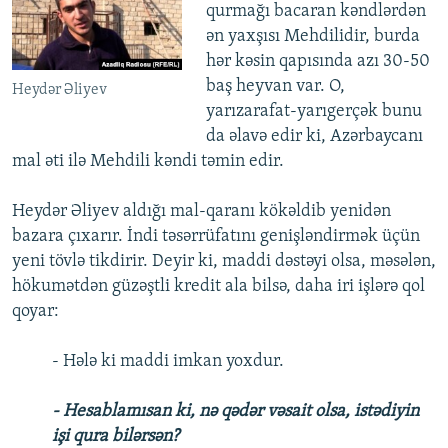
qurmağı bacaran kəndlərdən
ən yaxşısı Mehdilidir, burda
hər kəsin qapısında azı 30-50
baş heyvan var. O,
Heydər Əliyev
yarızarafat-yarıgerçək bunu
da əlavə edir ki, Azərbaycanı
mal əti ilə Mehdili kəndi təmin edir.
Heydər Əliyev aldığı mal-qaranı kökəldib yenidən
bazara çıxarır. İndi təsərrüfatını genişləndirmək üçün
yeni tövlə tikdirir. Deyir ki, maddi dəstəyi olsa, məsələn,
hökumətdən güzəştli kredit ala bilsə, daha iri işlərə qol
qoyar:
- Hələ ki maddi imkan yoxdur.
- Hesablamısan ki, nə qədər vəsait olsa, istədiyin
işi qura bilərsən?