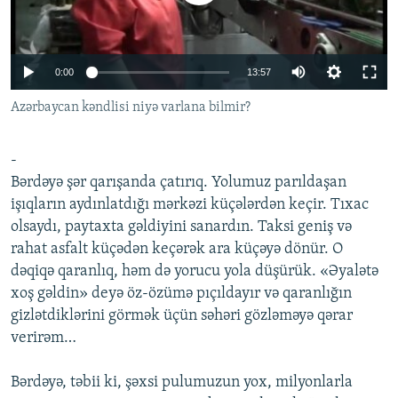
İNFOQRAFIKA
AZƏRBAYCAN ƏDƏBIYYATI KITABXANASI
MISSIYAMIZ
BIZI IZLƏ
KARIKATURA
İSLAM VƏ DEMOKRATIYA
PEŞƏ ETIKASI VƏ JURNALISTIKA STANDARTLARIMIZ
0:00
13:57
İZ - MƏDƏNIYYƏT PROQRAMI
MATERIALLARIMIZDAN ISTIFADƏ
Azərbaycan kəndlisi niyə varlana bilmir?
AZADLIQRADIOSU MOBIL TELEFONUNUZDA
RFE/RL-in bütün saytları
BIZIMLƏ ƏLAQƏ
-
XƏBƏR BÜLLETENLƏRIMIZ
Bərdəyə şər qarışanda çatırıq. Yolumuz parıldaşan
işıqların aydınlatdığı mərkəzi küçələrdən keçir. Tıxac
olsaydı, paytaxta gəldiyini sanardın. Taksi geniş və
rahat asfalt küçədən keçərək ara küçəyə dönür. O
dəqiqə qaranlıq, həm də yorucu yola düşürük. «Əyalətə
xoş gəldin» deyə öz-özümə pıçıldayır və qaranlığın
gizlətdiklərini görmək üçün səhəri gözləməyə qərar
verirəm…
Bərdəyə, təbii ki, şəxsi pulumuzun yox, milyonlarla