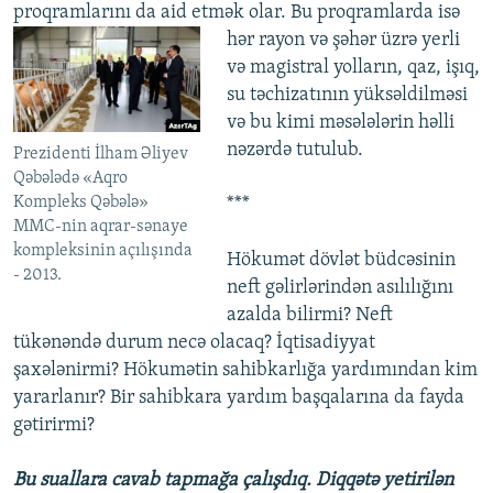
proqramlarını da aid etmək olar.
Bu proqramlarda isə
hər rayon və şəhər üzrə yerli
və magistral yolların, qaz, işıq,
su təchizatının yüksəldilməsi
və bu kimi məsələlərin həlli
nəzərdə tutulub.
Prezidenti İlham Əliyev
Qəbələdə «Aqro
Kompleks Qəbələ»
***
MMC-nin aqrar-sənaye
kompleksinin açılışında
Hökumət dövlət büdcəsinin
- 2013.
neft gəlirlərindən asılılığını
azalda bilirmi? Neft
tükənəndə durum necə olacaq? İqtisadiyyat
şaxələnirmi? Hökumətin sahibkarlığa yardımından kim
yararlanır? Bir sahibkara yardım başqalarına da fayda
gətirirmi?
Bu suallara cavab tapmağa çalışdıq. Diqqətə yetirilən