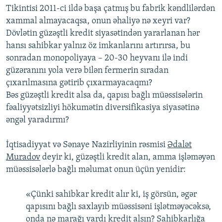
Tikintisi 2011-ci ildə başa çatmış bu fabrik kəndlilərdən
xammal almayacaqsa, onun əhaliyə nə xeyri var?
Dövlətin güzəştli kredit siyasətindən yararlanan hər
hansı sahibkar yalnız öz imkanlarını artırırsa, bu
sonradan monopoliyaya – 20-30 heyvanı ilə indi
güzəranını yola verə bilən fermerin sıradan
çıxarılmasına gətirib çıxarmayacaqmı?
Bəs güzəştli kredit alsa da, qapısı bağlı müəssisələrin
fəaliyyətsizliyi hökumətin diversifikasiya siyasətinə
əngəl yaradırmı?
İqtisadiyyat və Sənaye Nazirliyinin rəsmisi
Ədalət
Muradov
deyir ki, güzəştli kredit alan, amma işləməyən
müəssisələrlə bağlı məlumat onun üçün yenidir:
«Çünki sahibkar kredit alır ki, iş görsün, əgər
qapısını bağlı saxlayıb müəssisəni işlətməyəcəksə,
onda nə marağı vardı kredit alsın? Sahibkarlığa