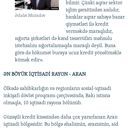
bilmir. Çünki aqrar sektor
iqlim şəraitindən asılıdır,
Ədalət Muradov
banklar aqrar sahəyə bazar
qiymətləri ilə kredit
verməkdə maraqlıdır,
sığorta şirkətləri də kənd təsərrüfatı məhsulu
istehsalını sığortalamaqda maraqlı deyil. Buna
görə də hökumət buraya ucuz kredit yönəltməklə
kömək edir».
ƏN BÖYÜK İQTİSADİ RAYON - ARAN
Ölkədə sahibkarlığın və regionların sosial-iqtisadi
inkişafı dövlət proqramı çərçivəsində, Bakı istisna
olmaqla, 10 iqtisadi rayona bölünüb.
Güzəştli kredit kisəsindən daha çox yararlanan Aran
iqtisadi bölgəsidir. Bu bölgə əhalisinin, ərazisinin, aid