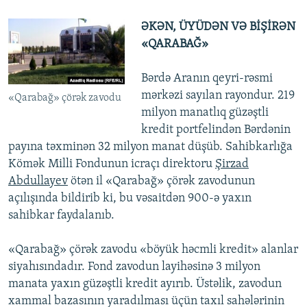
ƏKƏN, ÜYÜDƏN VƏ BİŞİRƏN
«QARABAĞ»
Bərdə Aranın qeyri-rəsmi
mərkəzi sayılan rayondur. 219
«Qarabağ» çörək zavodu
milyon manatlıq güzəştli
kredit portfelindən Bərdənin
payına təxminən 32 milyon manat düşüb. Sahibkarlığa
Kömək Milli Fondunun icraçı direktoru
Şirzad
Abdullayev
ötən il «Qarabağ» çörək zavodunun
açılışında bildirib ki, bu vəsaitdən 900-ə yaxın
sahibkar faydalanıb.
«Qarabağ» çörək zavodu «böyük həcmli kredit» alanlar
siyahısındadır. Fond zavodun layihəsinə 3 milyon
manata yaxın güzəştli kredit ayırıb.​ Üstəlik, zavodun
xammal bazasının yaradılması üçün taxıl sahələrinin