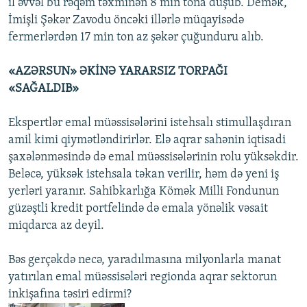
il əvvəl bu rəqəm təxminən 8 min tona düşüb. Demək,
İmişli Şəkər Zavodu öncəki illərlə müqayisədə
fermerlərdən 17 min ton az şəkər çuğunduru alıb.
«AZƏRSUN» ƏKİNƏ YARARSIZ TORPAĞI
«SAĞALDIB»
Ekspertlər emal müəssisələrini istehsalı stimullaşdıran
amil kimi qiymətləndirirlər. Elə aqrar sahənin iqtisadi
şaxələnməsində də emal müəssisələrinin rolu yüksəkdir.
Beləcə, yüksək istehsala təkan verilir, həm də yeni iş
yerləri yaranır. Sahibkarlığa Kömək Milli Fondunun
güzəştli kredit portfelində də emala yönəlik vəsait
miqdarca az deyil.
Bəs gerçəkdə necə, yaradılmasına milyonlarla manat
yatırılan emal müəssisələri regionda aqrar sektorun
inkişafına təsiri edirmi?