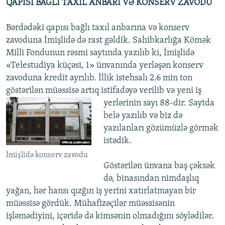
QAPISI BAĞLI TAXIL ANBARI VƏ KONSERV ZAVODU
Bərdədəki qapısı bağlı taxıl anbarına və konserv
zavoduna İmişlidə də rast gəldik. Sahibkarlığa Kömək
Milli Fondunun rəsmi saytında yazılıb ki, İmişlidə
«Telestudiya küçəsi, 1» ünvanında yerləşən konserv
zavoduna kredit ayrılıb. İllik istehsalı 2.6 min ton
göstərilən müəssisə artıq istifadəyə verilib və yeni iş
yerlərinin sayı 88-dir.
Saytda
belə yazılıb və biz də
yazılanları gözümüzlə görmək
istədik.
İmişlidə konserv zavodu
Göstərilən ünvana baş çəksək
də, binasından nimdaşlıq
yağan, hər hansı qızğın iş yerini xatırlatmayan bir
müəssisə gördük. Mühafizəçilər müəssisənin
işləmədiyini, içəridə də kimsənin olmadığını söylədilər.