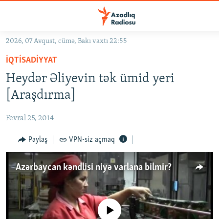
Keçid
linkləri
Əsas
2026, 07 Avqust, cümə, Bakı vaxtı 22:55
məzmuna
GÜNDƏM
İQTISADIYYAT
qayıt
#İZAHLA
Əsas
Heydər Əliyevin tək ümid yeri
KORRUPSIOMETR
naviqasiyaya
[Araşdırma]
qayıt
#ƏSLINDƏ
Axtarışa
Fevral 25, 2014
FƏRQƏ BAX
keç
QANUNI DOĞRU
Paylaş
VPN-siz açmaq
ARAŞDIRMA
Azərbaycan kəndlisi niyə varlana bilmir?
MULTIMEDIA
RADIO ARXIV
VIDEO
HAQQIMIZDA
No media source currently available
FOTOQALEREYA
OXU ZALI