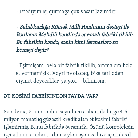
- İstədiyim işi qurmağa çox vəsait lazımdır.
- Sahibkarlığa Kömək Milli Fondunun dəstəyi ilə
Bərdənin Mehdili kəndində ət emalı fabriki tikilib.
Bu fabrikin kəndə, sənin kimi fermerlərə nə
köməyi dəyir?
- Eşitmişəm, belə bir fabrik tikilib, amma ora hələ
ət verməmişik. Xeyri nə olacaq, bizə sərf edən
qiymət deyəcəklər, ya yox, – bilmirəm.
ƏT KƏSİMİ FABRİKİNDƏN FAYDA VAR?
Sən demə, 5 min tonluq soyuducu anbarı ilə birgə 4.5
milyon manatlıq güzəştli kredit alan ət kəsimi fabriki
işləmirmiş. Bunu fabrikdə öyrənirik. Özünü kompleksin
işçisi kimi tanıdan, adını söyləməyən və bizə içəri daxil