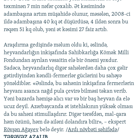
təxminən 7 min nəfər çoxalıb. Ət kəsimində
adambaşına artım müşahidə olunur, məsələn, 2008-ci
ildə adambaşına 40 kq ət düşürdüsə, 4 ildən sonra bu
rəqəm 51 kq olub, yəni ət kəsimi 27 faiz artıb.
Araşdırma gedişində məlum oldu ki, əslində,
heyvandarlığın inkişafında Sahibkarlığa Kömək Milli
Fondundan ayrılan vəsaitin elə bir önəmi yoxdur.
Sadəcə, heyvandarlıq digər sahələrdən daha çox gəlir
gətirdiyindən kəndli-fermerlər güclərini bu sahəyə
yönəldiblər. «Əslində, bu sahənin inkişafına fermerlərin
heyvanı asanca nağd pula çevirə bilməsi təkan verib.
Yəni bazarda həmişə alıcı var və bir baş heyvan da elə
ucuz deyil. Azərbaycanda ət istehlakının yüksək olması
da bu sahəni stimullaşdırır. Digər tərəfdən, mal-qara
həm özünü, həm də ailəni dolandıra bilir», – ekspert
Rövşən Ağayev
belə deyir. /
Ardı növbəti səhifədə
/
TƏRƏVƏZ AZALIB