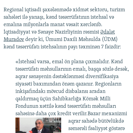
Regional iqtisadi şaxələnmədə xidmət sektoru, turizm
sahələri ilə yanaşı, kənd təsərrüfatının istehsal və
emalına milyonlarla manat vəsait xərclənib.
İqtisadiyyat və Sənaye Nazirliyinin rəsmisi
Ədalət
Muradov
deyir ki, Ümumi Daxili Məhsulda (ÜDM)
kənd təsərrüfatı istehsalının payı təxminən 7 faizdir:
«İstehsal varsa, emal ön plana çıxmalıdır. Kənd
təsərrüfatı məhsullarının emalı, başqa sözlə desək,
aqrar sənayenin dəstəklənməsi diversifikasiya
siyasəti baxımından önəm qazanır. Regionların
inkişafındakı mövcud disbalansı aradan
qaldırmaq üçün Sahibkarlığa Kömək Milli
Fondunun xəttilə kənd təsərrüfatı məhsulları
sahəsinə daha çox kredit verilir.
​Bazar mexanizmi
aqrar sahədə bütövlükdə
səmərəli fəaliyyət göstərə