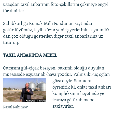
uzaqdan taxıl anbarının foto-şəkillərini çəkməyə əngəl
törətmirlər.
Sahibkarlığa Kömək Milli Fondunun saytından
götürdüyümüz, layihə üzrə yeni iş yerlərinin sayının 10-
dan çox olduğu göstərilən digər taxıl anbarlarına üz
tuturuq.
TAXIL ANBARINDA MEBEL
Qarşısını gül-çiçək bəzəyən, baxımlı olduğu duyulan
müəssisədə işgüzar ab-hava yoxdur. Yalnız iki-üç oğlan
gözə dəyir.
Sonradan
öyrənirik ki, onlar taxıl anbarı
kompleksinin həyətində yer
icarəyə götürüb mebel
saxlayırlar.
Rəsul Rəhimov