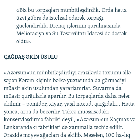
«Biz bu torpaqları münbitləşdirdik. Orda hətta
üzvi gübrə də istehsal edərək torpağı
gücləndirdik. Drenaj işlərinin qurulmasında
Meliorasiya və Su Təsərrüfatı İdarəsi də dəstək
oldu».
ÇAĞDAŞ ƏKİN ÜSULU
«Azərsun»un münbitləşdirdiyi ərazilərdə toxumu əllə
səpən Kərəm kişinin bəlkə yuxusunda da görmədiyi
müasir əkin üsulundan yararlanırlar. Suvarma da
müasir qurğularla aparılır. Bu torpaqlarda daha nələr
əkilmir – pomidor, xiyar, yaşıl noxud, qarğıdalı... Hətta
yonca, arpa da becərilir. Təkcə müəssisədəki
konservləşdirmə fabriki deyil, «Azərsun»un Xaçmaz və
Lənkərandakı fabrikləri də xammalla təchiz edilir.
Ərazidə meyvə ağacları da əkilib. Məsələn, 100 ha-lıq