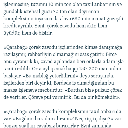
işlənməsinə, tutumu 10 min ton olan taxıl anbarının və
gündəlik istehsal gücü 70 ton olan dəyirman
kompleksinin inşasına da əlavə 680 min manat güzəştli
kredit ayrılıb. Yəni, çörək zavodu həm əkir, həm
üyüdür, həm də bişirir.
«Qarabağ» çörək zavodu işçilərindən kimsə danışmağa
razılaşmır, rəhbərliyin olmamağını əsas gətirir. Bircə
onu öyrənirik ki, zavod açılandan bəri onlarla adam işlə
təmin edilib. Orta aylıq əməkhaqqı 150-200 manatdan
başlayır. «Bu məbləğ yetərlidirmi» deyə soruşanda,
işçilərdən biri deyir ki, Bərdədə iş olmadığından bu
maaşa işləməyə məcburdur: «Burdan bizə pulsuz çörək
də verirlər. Çörəyə pul vermirik. Bu da bir köməkdir».
«Qarabağ» çörək zavodu kompleksinin taxıl anbarı da
var. «Buğdanı haradan alırsınız? Neçə işçi çalışır?» və s.
bənzər sualları cavabsız buraxırlar. Eyni zamanda