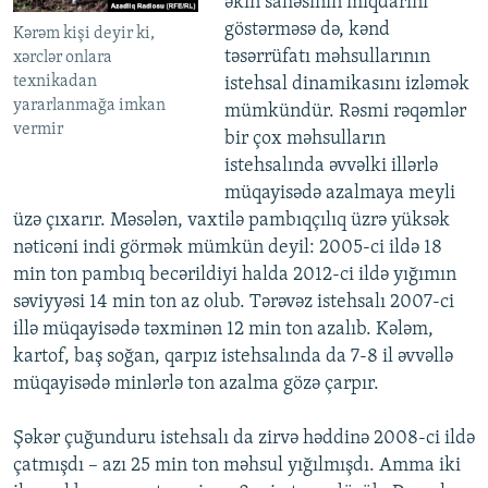
əkin sahəsinin miqdarını
göstərməsə də, kənd
Kərəm kişi deyir ki,
təsərrüfatı məhsullarının
xərclər onlara
texnikadan
istehsal dinamikasını izləmək
yararlanmağa imkan
mümkündür. Rəsmi rəqəmlər
vermir
bir çox məhsulların
istehsalında əvvəlki illərlə
müqayisədə azalmaya meyli
üzə çıxarır. Məsələn, vaxtilə pambıqçılıq üzrə yüksək
nəticəni indi görmək mümkün deyil: 2005-ci ildə 18
min ton pambıq becərildiyi halda 2012-ci ildə yığımın
səviyyəsi 14 min ton az olub. Tərəvəz istehsalı 2007-ci
illə müqayisədə təxminən 12 min ton azalıb. Kələm,
kartof, baş soğan, qarpız istehsalında da 7-8 il əvvəllə
müqayisədə minlərlə ton azalma gözə çarpır.
Şəkər çuğunduru istehsalı da zirvə həddinə 2008-ci ildə
çatmışdı – azı 25 min ton məhsul yığılmışdı. Amma iki