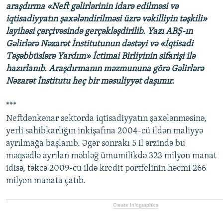
araşdırma «Neft gəlirlərinin idarə edilməsi və
iqtisadiyyatın şaxələndirilməsi üzrə vəkilliyin təşkili»
layihəsi çərçivəsində gerçəkləşdirilib. Yazı ABŞ-ın
Gəlirlərə Nəzarət İnstitutunun dəstəyi və «İqtisadi
Təşəbbüslərə Yardım» İctimai Birliyinin sifarişi ilə
hazırlanıb. Araşdırmanın məzmununa görə Gəlirlərə
Nəzarət İnstitutu heç bir məsuliyyət daşımır.
***
Neftdənkənar sektorda iqtisadiyyatın şaxələnməsinə,
yerli sahibkarlığın inkişafına 2004-cü ildən maliyyə
ayrılmağa başlanıb. Əgər sonrakı 5 il ərzində bu
məqsədlə ayrılan məbləğ ümumilikdə 323 milyon manat
idisə, təkcə 2009-cu ildə kredit portfelinin həcmi 266
milyon manata çatıb.
Create Infographics