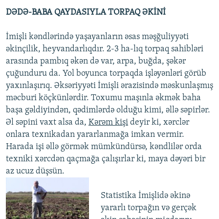
DƏDƏ-BABA QAYDASIYLA TORPAQ ƏKİNİ
İmişli kəndlərində yaşayanların əsas məşğuliyyəti
əkinçilik, heyvandarlıqdır. 2-3 ha-lıq torpaq sahibləri
arasında pambıq əkən də var, arpa, buğda, şəkər
çuğunduru da. Yol boyunca torpaqda işləyənləri görüb
yaxınlaşırıq. Əksəriyyəti İmişli ərazisində məskunlaşmış
məcburi köçkünlərdir. Toxumu maşınla əkmək baha
başa gəldiyindən, qədimlərdə olduğu kimi, əllə səpirlər.
Əl səpini vaxt alsa da,
Kərəm kişi
deyir ki, xərclər
onlara texnikadan yararlanmağa imkan vermir.
Harada işi əllə görmək mümkündürsə, kəndlilər orda
texniki xərcdən qaçmağa çalışırlar ki, maya dəyəri bir
az ucuz düşsün.
Statistika İmişlidə əkinə
yararlı torpağın və gerçək