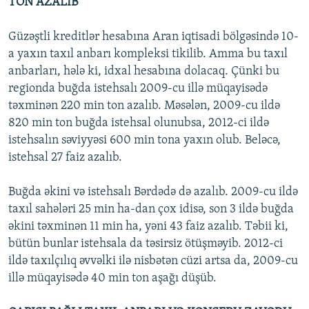
TON AZALIB
Güzəştli kreditlər hesabına Aran iqtisadi bölgəsində 10-
a yaxın taxıl anbarı kompleksi tikilib. Amma bu taxıl
anbarları, hələ ki, idxal hesabına dolacaq. Çünki bu
regionda buğda istehsalı 2009-cu illə müqayisədə
təxminən 220 min ton azalıb. Məsələn, 2009-cu ildə
820 min ton buğda istehsal olunubsa, 2012-ci ildə
istehsalın səviyyəsi 600 min tona yaxın olub. Beləcə,
istehsal 27 faiz azalıb.
Buğda əkini və istehsalı Bərdədə də azalıb. 2009-cu ildə
taxıl sahələri 25 min ha-dan çox idisə, son 3 ildə buğda
əkini təxminən 11 min ha, yəni 43 faiz azalıb. Təbii ki,
bütün bunlar istehsala da təsirsiz ötüşməyib. 2012-ci
ildə taxılçılıq əvvəlki ilə nisbətən cüzi artsa da, 2009-cu
illə müqayisədə 40 min ton aşağı düşüb.