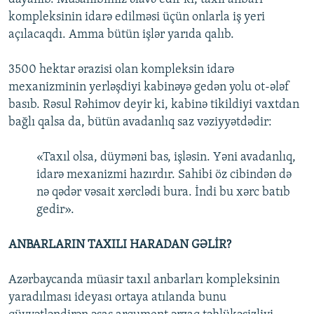
kompleksinin idarə edilməsi üçün onlarla iş yeri
açılacaqdı. Amma bütün işlər yarıda qalıb.
3500 hektar ərazisi olan kompleksin idarə
mexanizminin yerləşdiyi kabinəyə gedən yolu ot-ələf
basıb. Rəsul Rəhimov deyir ki, kabinə tikildiyi vaxtdan
bağlı qalsa da, bütün avadanlıq saz vəziyyətdədir:
«Taxıl olsa, düyməni bas, işləsin. Yəni avadanlıq,
idarə mexanizmi hazırdır. Sahibi öz cibindən də
nə qədər vəsait xərclədi bura. İndi bu xərc batıb
gedir».
ANBARLARIN TAXILI HARADAN GƏLİR?
Azərbaycanda müasir taxıl anbarları kompleksinin
yaradılması ideyası ortaya atılanda bunu