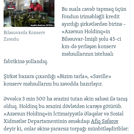
Bu suala cavab tapmaq üçün
Fondun iriməbləğli kredit
ayırdığı şirkətlərdən birinə –
«Azərsun Holdinq»in
Biləsuvarda Konserv
Biləsuvar-İmişli yolu 45-ci
Zavodu
km-də yerləşən konserv
məhsullarının istehsalı
fabrikinə yollandıq.
Şirkət bazara çıxardığı «Bizim tarla», «Saville»
konserv məhsullarını bu zavodda hazırlayır.
Əvvəlcə 3 min 500 ha ərazini tutan əkin sahəsi ilə tanış
olduq. Holdinq bu ərazini dövlətdən icarəyə götürüb.
«Azərsun Holdinq»in İctimaiyyətlə Əlaqələr və Sosial
Xidmətlər Departamentinin əməkdaşı
Afiq Səfərov
deyir ki, onlar əkinə yararsız torpağı münbitləşdiriblər: