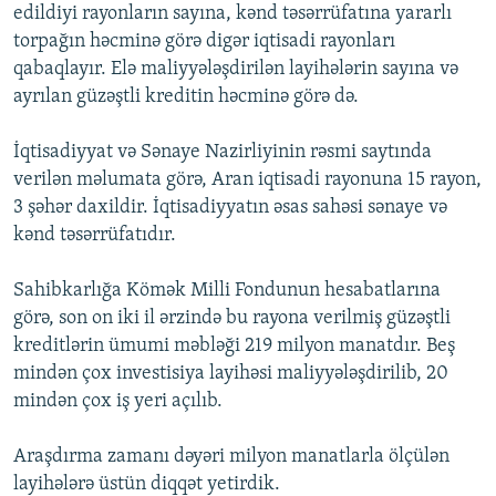
edildiyi rayonların sayına, kənd təsərrüfatına yararlı
torpağın həcminə görə digər iqtisadi rayonları
qabaqlayır. Elə maliyyələşdirilən layihələrin sayına və
ayrılan güzəştli kreditin həcminə görə də.
İqtisadiyyat və Sənaye Nazirliyinin rəsmi saytında
verilən məlumata görə, Aran iqtisadi rayonuna 15 rayon,
3 şəhər daxildir. İqtisadiyyatın əsas sahəsi sənaye və
kənd təsərrüfatıdır.
Sahibkarlığa Kömək Milli Fondunun hesabatlarına
görə, son on iki il ərzində bu rayona verilmiş güzəştli
kreditlərin ümumi məbləği 219 milyon manatdır. Beş
mindən çox investisiya layihəsi maliyyələşdirilib, 20
mindən çox iş yeri açılıb.
Araşdırma zamanı dəyəri milyon manatlarla ölçülən
layihələrə üstün diqqət yetirdik.