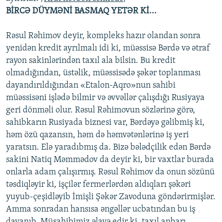
BİRCƏ DÜYMƏNİ BASMAQ YETƏR Kİ...
Rəsul Rəhimov deyir, kompleks hazır olandan sonra
yenidən kredit ayrılmalı idi ki, müəssisə Bərdə və ətraf
rayon sakinlərindən taxıl ala bilsin. Bu kredit
olmadığından, üstəlik, müəssisədə şəkər toplanması
dayandırıldığından «Etalon-Aqro»nun sahibi
müəssisəni işlədə bilmir və əvvəllər çalışdığı Rusiyaya
geri dönməli olur. Rəsul Rəhimovun sözlərinə görə,
sahibkarın Rusiyada biznesi var, Bərdəyə gəlibmiş ki,
həm özü qazansın, həm də həmvətənlərinə iş yeri
yaratsın. Elə yaradıbmış da. Bizə bələdçilik edən Bərdə
sakini Natiq Məmmədov da deyir ki, bir vaxtlar burada
onlarla adam çalışırmış. Rəsul Rəhimov da onun sözünü
təsdiqləyir ki, işçilər fermerlərdən aldıqları şəkəri
yuyub-çeşidləyib İmişli Şəkər Zavoduna göndərirmişlər.
Amma sonradan hansısa əngəllər ucbatından bu iş
dayanıb. Müsahibimiz əlavə edir ki, taxıl anbarı