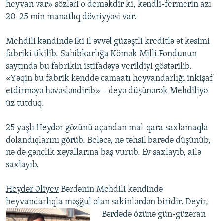
heyvan var» sözləri o deməkdir ki, kəndli-fermerin azı
20-25 min manatlıq dövriyyəsi var.
Mehdili kəndində iki il əvvəl güzəştli kreditlə ət kəsimi
fabriki tikilib. Sahibkarlığa Kömək Milli Fondunun
saytında bu fabrikin istifadəyə verildiyi göstərilib.
«Yəqin bu fabrik kənddə camaatı heyvandarlığı inkişaf
etdirməyə həvəsləndirib» – deyə düşünərək Mehdiliyə
üz tutduq.
25 yaşlı Heydər gözünü açandan mal-qara saxlamaqla
dolandıqlarını görüb. Beləcə, nə təhsil barədə düşünüb,
nə də gənclik xəyallarına baş vurub. Ev saxlayıb, ailə
saxlayıb.
Heydər Əliyev
Bərdənin Mehdili kəndində
heyvandarlıqla məşğul olan sakinlərdən biridir.
Deyir,
Bərdədə özünə gün-güzəran