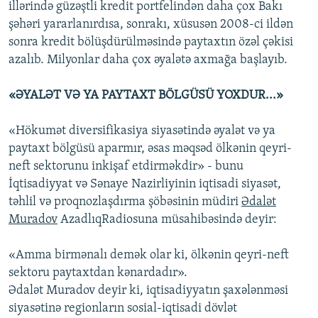
illərində güzəştli kredit portfelindən daha çox Bakı
şəhəri yararlanırdısa, sonrakı, xüsusən 2008-ci ildən
sonra kredit bölüşdürülməsində paytaxtın özəl çəkisi
azalıb. Milyonlar daha çox əyalətə axmağa başlayıb.
«ƏYALƏT VƏ YA PAYTAXT BÖLGÜSÜ YOXDUR...»
«Hökumət diversifikasiya siyasətində əyalət və ya
paytaxt bölgüsü aparmır, əsas məqsəd ölkənin qeyri-
neft sektorunu inkişaf etdirməkdir» - bunu
İqtisadiyyat və Sənaye Nazirliyinin iqtisadi siyasət,
təhlil və proqnozlaşdırma şöbəsinin müdiri
Ədalət
Muradov
AzadlıqRadiosuna müsahibəsində deyir:
«Amma birmənalı demək olar ki, ölkənin qeyri-neft
sektoru paytaxtdan kənardadır».
Ədalət Muradov deyir ki, iqtisadiyyatın şaxələnməsi
siyasətinə regionların sosial-iqtisadi dövlət