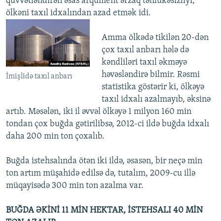
qüvvətləndirən əsas arqument ərzaq təhlükəsizliyi,
ölkəni taxıl idxalından azad etmək idi.
Amma ölkədə tikilən 20-dən
çox taxıl anbarı hələ də
kəndliləri taxıl əkməyə
həvəsləndirə bilmir. Rəsmi
İmişlidə taxıl anbarı
statistika göstərir ki, ölkəyə
taxıl idxalı azalmayıb, əksinə
artıb. Məsələn, iki il əvvəl ölkəyə 1 milyon 160 min
tondan çox buğda gətirilibsə, 2012-ci ildə buğda idxalı
daha 200 min ton çoxalıb.
Buğda istehsalında ötən iki ildə, əsasən, bir neçə min
ton artım müşahidə edilsə də, tutalım, 2009-cu illə
müqayisədə 300 min ton azalma var.
BUĞDA ƏKİNİ 11 MİN HEKTAR, İSTEHSALI 40 MİN