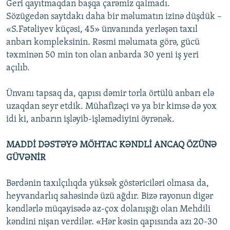
Geri qayıtmaqdan başqa çarəmiz qalmadı.
Sözügedən saytdakı daha bir məlumatın izinə düşdük –
«S.Fətəliyev küçəsi, 45» ünvanında yerləşən taxıl
anbarı kompleksinin. Rəsmi məlumata görə, gücü
təxminən 50 min ton olan anbarda 30 yeni iş yeri
açılıb.
Ünvanı tapsaq da, qapısı dəmir torla örtülü anbarı elə
uzaqdan seyr etdik. Mühafizəçi və ya bir kimsə də yox
idi ki, anbarın işləyib-işləmədiyini öyrənək.
MADDİ DƏSTƏYƏ MÖHTAC KƏNDLİ ANCAQ ÖZÜNƏ
GÜVƏNİR
Bərdənin taxılçılıqda yüksək göstəriciləri olmasa da,
heyvandarlıq sahəsində üzü ağdır. Bizə rayonun digər
kəndlərlə müqayisədə az-çox dolanışığı olan Mehdili
kəndini nişan verdilər. «Hər kəsin qapısında azı 20-30