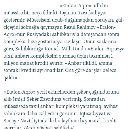
«Etalon-Aqro» adlı bu
müəssisə bir neçə ildir ki, təyinatı üzrə fəaliyyət
göstərmir. Müəssisəni uçub-dağılmaqdan qoruyan, gül-
çiçəyini solmağa qoymayan
Rəsul Rəhimov
«Etalon-
Aqro»nun Rusiyadakı sahibkarıyla danışandan sonra
kompleksi bizə göstərməyə razılaşır. Onun sözlərinə
görə, Sahibkarlığa Kömək Milli Fondu «Etalon-Aqro»ya
taxıl anbarı kompleksini qurmaq üçün təxminən 1
milyon manat kredit ayırıb: «Anbar tikildi, amma
sonrakı krediti ayırmadılar. Ona görə də işlər beləcə
qaldı».
«Etalon-Aqro» yerli əkinçilərdən şəkər çuğundurunu
alıb İmişli Şəkər Zavoduna verirmiş. Sonradan
müəssisədə taxıl anbarı kompleksi yaratmaq layihəsi
sahibkara daha cəlbedici görünür. İqtisadiyyat və
Sənaye Nazirliyində də bu layihəni bəyənərək kredit
ayırırlar. /
Ardı növbəti səhifədə
/