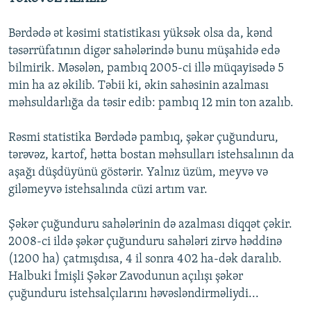
Bərdədə ət kəsimi statistikası yüksək olsa da, kənd
təsərrüfatının digər sahələrində bunu müşahidə edə
bilmirik. Məsələn, pambıq 2005-ci illə müqayisədə 5
min ha az əkilib. Təbii ki, əkin sahəsinin azalması
məhsuldarlığa da təsir edib: pambıq 12 min ton azalıb.
Rəsmi statistika Bərdədə pambıq, şəkər çuğunduru,
tərəvəz, kartof, hətta bostan məhsulları istehsalının da
aşağı düşdüyünü göstərir. Yalnız üzüm, meyvə və
giləmeyvə istehsalında cüzi artım var.
Şəkər çuğunduru sahələrinin də azalması diqqət çəkir.
2008-ci ildə şəkər çuğunduru sahələri zirvə həddinə
(1200 ha) çatmışdısa, 4 il sonra 402 ha-dək daralıb.
Halbuki İmişli Şəkər Zavodunun açılışı şəkər
çuğunduru istehsalçılarını həvəsləndirməliydi...