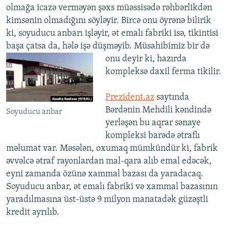
olmağa icazə verməyən şəxs müəssisədə rəhbərlikdən
kimsənin olmadığını söyləyir. Bircə onu öyrənə bilirik
ki, soyuducu anbarı işləyir, ət emalı fabriki isə, tikintisi
başa çatsa da, hələ işə düşməyib.
Müsahibimiz bir də
onu deyir ki, hazırda
kompleksə daxil ferma tikilir.
Prezident.az
saytında
Bərdənin Mehdili kəndində
Soyuducu anbar
yerləşən bu aqrar sənaye
kompleksi barədə ətraflı
məlumat var. Məsələn, oxumaq mümkündür ki, fabrik
əvvəlcə ətraf rayonlardan mal-qara alıb emal edəcək,
eyni zamanda özünə xammal bazası da yaradacaq.
Soyuducu anbar, ət emalı fabriki və xammal bazasının
yaradılmasına üst-üstə 9 milyon manatadək güzəştli
kredit ayrılıb.