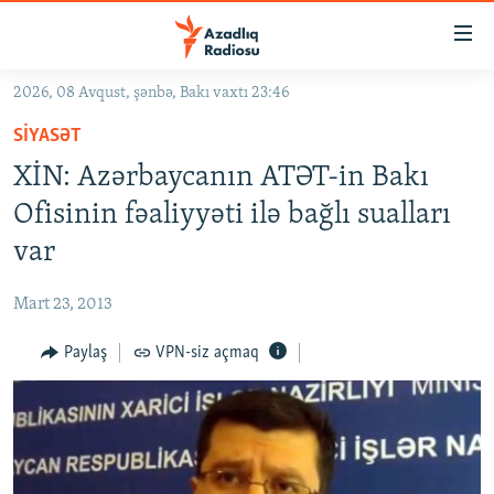
Keçid
linkləri
Əsas
2026, 08 Avqust, şənbə, Bakı vaxtı 23:46
məzmuna
GÜNDƏM
SIYASƏT
qayıt
#İZAHLA
Əsas
XİN: Azərbaycanın ATƏT-in Bakı
KORRUPSIOMETR
naviqasiyaya
Ofisinin fəaliyyəti ilə bağlı sualları
qayıt
#ƏSLINDƏ
var
Axtarışa
FƏRQƏ BAX
keç
Mart 23, 2013
QANUNI DOĞRU
Paylaş
VPN-siz açmaq
ARAŞDIRMA
MULTIMEDIA
RADIO ARXIV
VIDEO
HAQQIMIZDA
FOTOQALEREYA
OXU ZALI