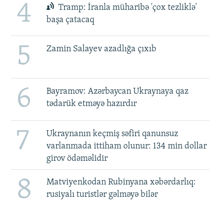
4
Tramp: İranla müharibə 'çox tezliklə'
başa çatacaq
5
Zamin Salayev azadlığa çıxıb
6
Bayramov: Azərbaycan Ukraynaya qaz
tədarük etməyə hazırdır
7
Ukraynanın keçmiş səfiri qanunsuz
varlanmada ittiham olunur: 134 min dollar
girov ödəməlidir
8
Matviyenkodan Rubinyana xəbərdarlıq:
rusiyalı turistlər gəlməyə bilər