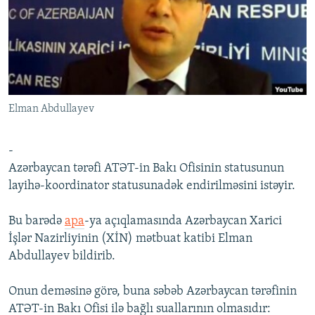
İNFOQRAFIKA
AZƏRBAYCAN ƏDƏBIYYATI KITABXANASI
MISSIYAMIZ
BIZI IZLƏ
KARIKATURA
İSLAM VƏ DEMOKRATIYA
PEŞƏ ETIKASI VƏ JURNALISTIKA STANDARTLARIMIZ
İZ - MƏDƏNIYYƏT PROQRAMI
MATERIALLARIMIZDAN ISTIFADƏ
AZADLIQRADIOSU MOBIL TELEFONUNUZDA
RFE/RL-in bütün saytları
Elman Abdullayev
BIZIMLƏ ƏLAQƏ
XƏBƏR BÜLLETENLƏRIMIZ
-
Azərbaycan tərəfi ATƏT-in Bakı Ofisinin statusunun
layihə-koordinator statusunadək endirilməsini istəyir.
Bu barədə
apa
-ya açıqlamasında Azərbaycan Xarici
İşlər Nazirliyinin (XİN) mətbuat katibi Elman
Abdullayev bildirib.
Onun deməsinə görə, buna səbəb Azərbaycan tərəfinin
ATƏT-in Bakı Ofisi ilə bağlı suallarının olmasıdır: