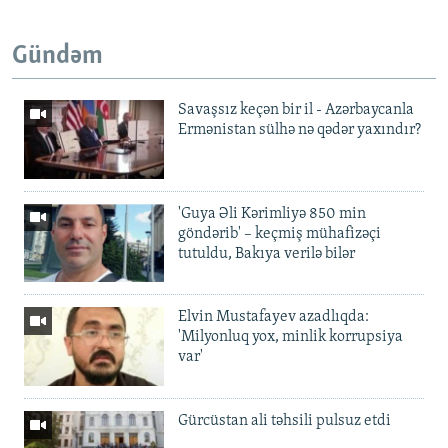
Gündəm
Savaşsız keçən bir il - Azərbaycanla
Ermənistan sülhə nə qədər yaxındır?
'Guya Əli Kərimliyə 850 min
göndərib' – keçmiş mühafizəçi
tutuldu, Bakıya verilə bilər
Elvin Mustafayev azadlıqda:
'Milyonluq yox, minlik korrupsiya
var'
Gürcüstan ali təhsili pulsuz etdi