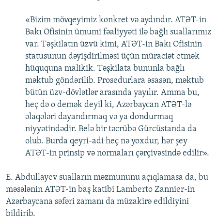
«Bizim mövqeyimiz konkret və aydındır. ATƏT-in
Bakı Ofisinin ümumi fəaliyyəti ilə bağlı suallarımız
var. Təşkilatın üzvü kimi, ATƏT-in Bakı Ofisinin
statusunun dəyişdirilməsi üçün müraciət etmək
hüququna malikik. Təşkilata bununla bağlı
məktub göndərilib. Prosedurlara əsasən, məktub
bütün üzv-dövlətlər arasında yayılır. Amma bu,
heç də o demək deyil ki, Azərbaycan ATƏT-lə
əlaqələri dayandırmaq və ya dondurmaq
niyyətindədir. Belə bir təcrübə Gürcüstanda da
olub. Burda qeyri-adi heç nə yoxdur, hər şey
ATƏT-in prinsip və normaları çərçivəsində edilir».
E. Abdullayev sualların məzmununu açıqlamasa da, bu
məsələnin ATƏT-in baş katibi Lamberto Zannier-in
Azərbaycana səfəri zamanı da müzakirə edildiyini
bildirib.