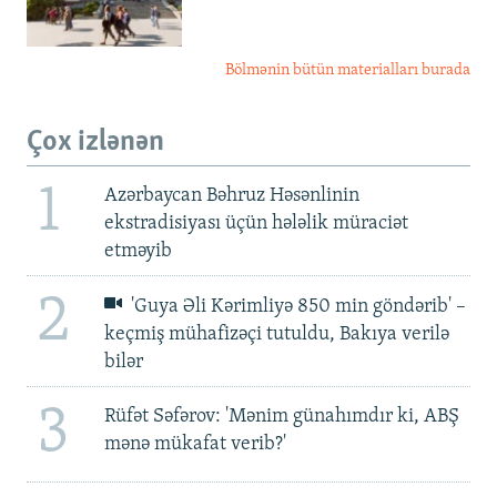
Bölmənin bütün materialları burada
Çox izlənən
1
Azərbaycan Bəhruz Həsənlinin
ekstradisiyası üçün hələlik müraciət
etməyib
2
'Guya Əli Kərimliyə 850 min göndərib' –
keçmiş mühafizəçi tutuldu, Bakıya verilə
bilər
3
Rüfət Səfərov: 'Mənim günahımdır ki, ABŞ
mənə mükafat verib?'