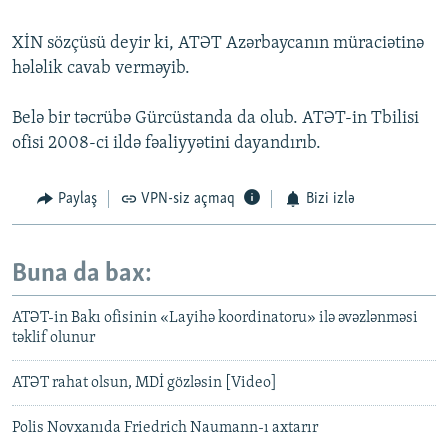
XİN sözçüsü deyir ki, ATƏT Azərbaycanın müraciətinə
hələlik cavab verməyib.
Belə bir təcrübə Gürcüstanda da olub. ATƏT-in Tbilisi
ofisi 2008-ci ildə fəaliyyətini dayandırıb.
Paylaş
VPN-siz açmaq
Bizi izlə
Buna da bax:
ATƏT-in Bakı ofisinin «Layihə koordinatoru» ilə əvəzlənməsi
təklif olunur
ATƏT rahat olsun, MDİ gözləsin [Video]
Polis Novxanıda Friedrich Naumann-ı axtarır