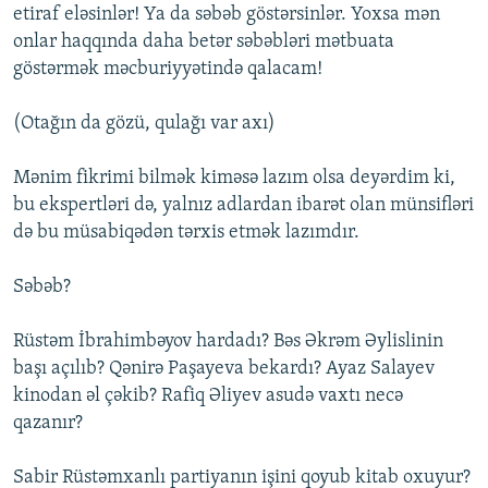
etiraf eləsinlər! Ya da səbəb göstərsinlər. Yoxsa mən
onlar haqqında daha betər səbəbləri mətbuata
göstərmək məcburiyyətində qalacam!
(Otağın da gözü, qulağı var axı)
Mənim fikrimi bilmək kiməsə lazım olsa deyərdim ki,
bu ekspertləri də, yalnız adlardan ibarət olan münsifləri
də bu müsabiqədən tərxis etmək lazımdır.
Səbəb?
Rüstəm İbrahimbəyov hardadı? Bəs Əkrəm Əylislinin
başı açılıb? Qənirə Paşayeva bekardı? Ayaz Salayev
kinodan əl çəkib? Rafiq Əliyev asudə vaxtı necə
qazanır?
Sabir Rüstəmxanlı partiyanın işini qoyub kitab oxuyur?