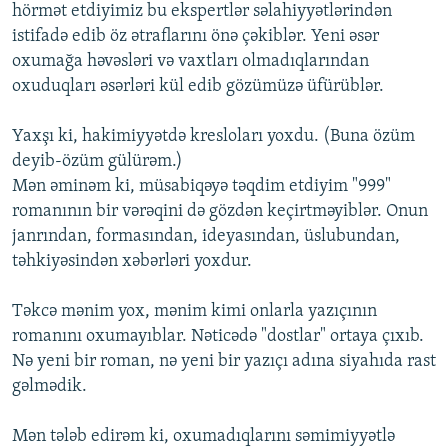
hörmət etdiyimiz bu ekspertlər səlahiyyətlərindən
istifadə edib öz ətraflarını önə çəkiblər. Yeni əsər
oxumağa həvəsləri və vaxtları olmadıqlarından
oxuduqları əsərləri kül edib gözümüzə üfürüblər.
Yaxşı ki, hakimiyyətdə kresloları yoxdu. (Buna özüm
deyib-özüm gülürəm.)
Mən əminəm ki, müsabiqəyə təqdim etdiyim "999"
romanının bir vərəqini də gözdən keçirtməyiblər. Onun
janrından, formasından, ideyasından, üslubundan,
təhkiyəsindən xəbərləri yoxdur.
Təkcə mənim yox, mənim kimi onlarla yazıçının
romanını oxumayıblar. Nəticədə "dostlar" ortaya çıxıb.
Nə yeni bir roman, nə yeni bir yazıçı adına siyahıda rast
gəlmədik.
Mən tələb edirəm ki, oxumadıqlarını səmimiyyətlə