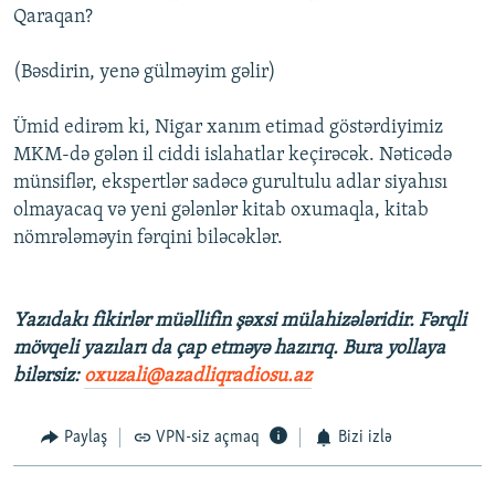
Qaraqan?
(Bəsdirin, yenə gülməyim gəlir)
Ümid edirəm ki, Nigar xanım etimad göstərdiyimiz
MKM-də gələn il ciddi islahatlar keçirəcək. Nəticədə
münsiflər, ekspertlər sadəcə gurultulu adlar siyahısı
olmayacaq və yeni gələnlər kitab oxumaqla, kitab
nömrələməyin fərqini biləcəklər.
Yazıdakı fikirlər müəllifin şəxsi mülahizələridir. Fərqli
mövqeli yazıları da çap etməyə hazırıq. Bura yollaya
bilərsiz:
oxuzali@azadliqradiosu.az
Paylaş
VPN-siz açmaq
Bizi izlə