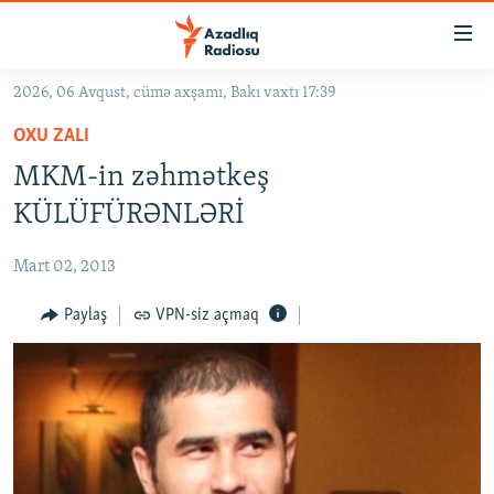
Keçid
linkləri
Əsas
2026, 06 Avqust, cümə axşamı, Bakı vaxtı 17:39
məzmuna
GÜNDƏM
OXU ZALI
qayıt
#İZAHLA
Əsas
MKM-in zəhmətkeş
KORRUPSIOMETR
naviqasiyaya
KÜLÜFÜRƏNLƏRİ
qayıt
#ƏSLINDƏ
Axtarışa
Mart 02, 2013
FƏRQƏ BAX
keç
QANUNI DOĞRU
Paylaş
VPN-siz açmaq
ARAŞDIRMA
MULTIMEDIA
RADIO ARXIV
VIDEO
HAQQIMIZDA
FOTOQALEREYA
OXU ZALI