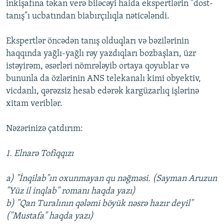
inkişafına təkan verə biləcəyi halda ekspertlərin "dost-
tanış"ı ucbatından biabırçılıqla nəticələndi.
Ekspertlər öncədən tanış olduqları və bəzilərinin
haqqında yağlı-yağlı rəy yazdıqları bozbaşları, üzr
istəyirəm, əsərləri nömrələyib ortaya qoyublar və
bununla da özlərinin ANS telekanalı kimi obyektiv,
vicdanlı, qərəzsiz hesab edərək kargüzarlıq işlərinə
xitam veriblər.
Nəzərinizə çatdırım:
1. Elnarə Tofiqqızı
a) "İnqilab"ın oxunmayan qu nəğməsi. (Sayman Aruzun
"Yüz il inqlab" romanı haqda yazı)
b)
"Qan Turalının qələmi böyük nəsrə hazır deyil"
(
"Mustafa" haqda yazı)