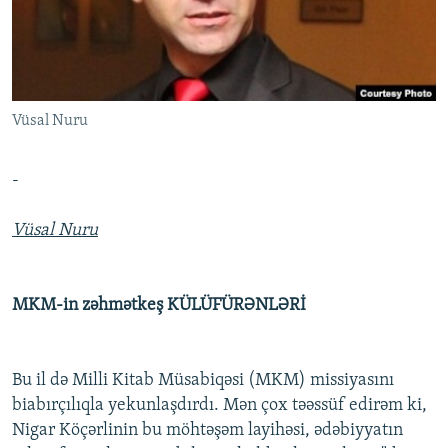
İNFOQRAFIKA
AZƏRBAYCAN ƏDƏBIYYATI KITABXANASI
MISSIYAMIZ
BIZI IZLƏ
KARIKATURA
İSLAM VƏ DEMOKRATIYA
PEŞƏ ETIKASI VƏ JURNALISTIKA STANDARTLARIMIZ
İZ - MƏDƏNIYYƏT PROQRAMI
MATERIALLARIMIZDAN ISTIFADƏ
Vüsal Nuru
AZADLIQRADIOSU MOBIL TELEFONUNUZDA
RFE/RL-in bütün saytları
BIZIMLƏ ƏLAQƏ
-
XƏBƏR BÜLLETENLƏRIMIZ
Vüsal Nuru
MKM-in zəhmətkeş KÜLÜFÜRƏNLƏRİ
Bu il də Milli Kitab Müsabiqəsi (MKM) missiyasını
biabırçılıqla yekunlaşdırdı. Mən çox təəssüf edirəm ki,
Nigar Köçərlinin bu möhtəşəm layihəsi, ədəbiyyatın