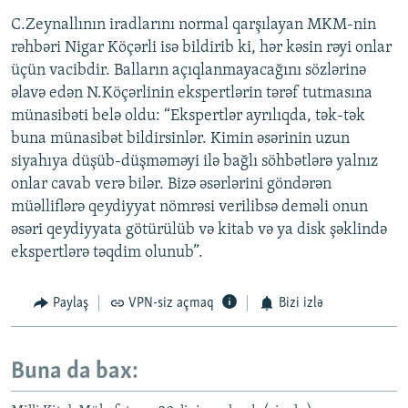
C.Zeynallının iradlarını normal qarşılayan MKM-nin
rəhbəri Nigar Köçərli isə bildirib ki, hər kəsin rəyi onlar
üçün vacibdir. Balların açıqlanmayacağını sözlərinə
əlavə edən N.Köçərlinin ekspertlərin tərəf tutmasına
münasibəti belə oldu: “Ekspertlər ayrılıqda, tək-tək
buna münasibət bildirsinlər. Kimin əsərinin uzun
siyahıya düşüb-düşməməyi ilə bağlı söhbətlərə yalnız
onlar cavab verə bilər. Bizə əsərlərini göndərən
müəlliflərə qeydiyyat nömrəsi verilibsə deməli onun
əsəri qeydiyyata götürülüb və kitab və ya disk şəklində
ekspertlərə təqdim olunub”.
Paylaş
VPN-siz açmaq
Bizi izlə
Buna da bax: