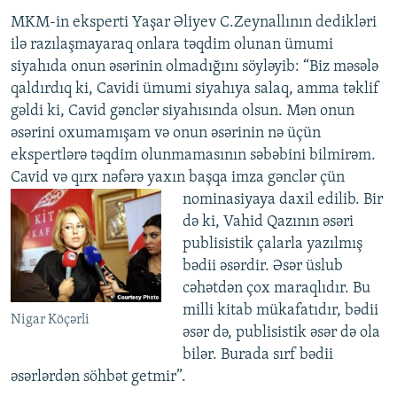
MKM-in eksperti Yaşar Əliyev C.Zeynallının dedikləri
ilə razılaşmayaraq onlara təqdim olunan ümumi
siyahıda onun əsərinin olmadığını söyləyib: “Biz məsələ
qaldırdıq ki, Cavidi ümumi siyahıya salaq, amma təklif
gəldi ki, Cavid gənclər siyahısında olsun. Mən onun
əsərini oxumamışam və onun əsərinin nə üçün
ekspertlərə təqdim olunmamasının səbəbini bilmirəm.
Cavid və qırx nəfərə yaxın başqa imza gənclər
çün
nominasiyaya daxil edilib. Bir
də ki, Vahid Qazının əsəri
publisistik çalarla yazılmış
bədii əsərdir. Əsər üslub
cəhətdən çox maraqlıdır. Bu
milli kitab mükafatıdır, bədii
Nigar Köçərli
əsər də, publisistik əsər də ola
bilər. Burada sırf bədii
əsərlərdən söhbət getmir”.