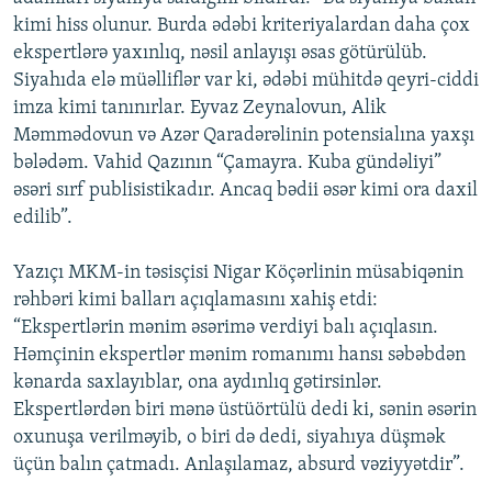
kimi hiss olunur. Burda ədəbi kriteriyalardan daha çox
ekspertlərə yaxınlıq, nəsil anlayışı əsas götürülüb.
Siyahıda elə müəlliflər var ki, ədəbi mühitdə qeyri-ciddi
imza kimi tanınırlar. Eyvaz Zeynalovun, Alik
Məmmədovun və Azər Qaradərəlinin potensialına yaxşı
bələdəm. Vahid Qazının “Çamayra. Kuba gündəliyi”
əsəri sırf publisistikadır. Ancaq bədii əsər kimi ora daxil
edilib”.
Yazıçı MKM-in təsisçisi Nigar Köçərlinin müsabiqənin
rəhbəri kimi balları açıqlamasını xahiş etdi:
“Ekspertlərin mənim əsərimə verdiyi balı açıqlasın.
Həmçinin ekspertlər mənim romanımı hansı səbəbdən
kənarda saxlayıblar, ona aydınlıq gətirsinlər.
Ekspertlərdən biri mənə üstüörtülü dedi ki, sənin əsərin
oxunuşa verilməyib, o biri də dedi, siyahıya düşmək
üçün balın çatmadı. Anlaşılamaz, absurd vəziyyətdir”.