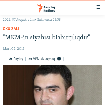
Keçid
linkləri
Əsas
2026, 07 Avqust, cümə, Bakı vaxtı 03:38
məzmuna
GÜNDƏM
OXU ZALI
qayıt
#İZAHLA
Əsas
"MKM-in siyahısı biabırçılıqdır"
KORRUPSIOMETR
naviqasiyaya
qayıt
Mart 02, 2013
#ƏSLINDƏ
Axtarışa
FƏRQƏ BAX
Paylaş
VPN-siz açmaq
keç
QANUNI DOĞRU
ARAŞDIRMA
MULTIMEDIA
RADIO ARXIV
VIDEO
HAQQIMIZDA
FOTOQALEREYA
OXU ZALI