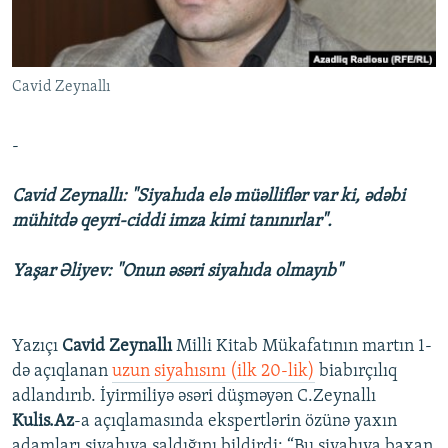
İNFOQRAFIKA
AZƏRBAYCAN ƏDƏBIYYATI KITABXANASI
MISSIYAMIZ
BIZI IZLƏ
KARIKATURA
İSLAM VƏ DEMOKRATIYA
PEŞƏ ETIKASI VƏ JURNALISTIKA STANDARTLARIMIZ
Cavid Zeynallı
İZ - MƏDƏNIYYƏT PROQRAMI
MATERIALLARIMIZDAN ISTIFADƏ
AZADLIQRADIOSU MOBIL TELEFONUNUZDA
RFE/RL-in bütün saytları
-
BIZIMLƏ ƏLAQƏ
Cavid Zeynallı: "Siyahıda elə müəlliflər var ki, ədəbi
XƏBƏR BÜLLETENLƏRIMIZ
mühitdə qeyri-ciddi imza kimi tanınırlar".
Yaşar Əliyev: "Onun əsəri siyahıda olmayıb"
Yazıçı
Cavid Zeynallı
Milli Kitab Mükafatının martın 1-
də açıqlanan
uzun siyahısını (ilk 20-lik)
biabırçılıq
adlandırıb. İyirmiliyə əsəri düşməyən C.Zeynallı
Kulis.Az
-a açıqlamasında ekspertlərin özünə yaxın
adamları siyahıya saldığını bildirdi: “Bu siyahıya baxan