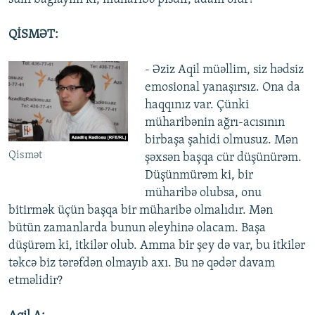
QİSMƏT:
- Əziz Aqil müəllim, siz hədsiz
emosional yanaşırsız. Ona da
haqqınız var. Çünki
müharibənin ağrı-acısının
birbaşa şahidi olmusuz. Mən
Qismət
şəxsən başqa cür düşünürəm.
Düşünmürəm ki, bir
müharibə olubsa, onu
bitirmək üçün başqa bir müharibə olmalıdır. Mən
bütün zamanlarda bunun əleyhinə olacam. Başa
düşürəm ki, itkilər olub. Amma bir şey də var, bu itkilər
təkcə biz tərəfdən olmayıb axı. Bu nə qədər davam
etməlidir?