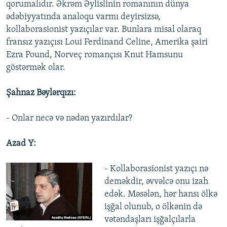
qorumalıdır. Əkrəm Əylislinin romanının dünya
ədəbiyyatında analoqu varmı deyirsizsə,
kollaborasionist yazıçılar var. Bunlara misal olaraq
fransız yazıçısı Loui Ferdinand Celine, Amerika şairi
Ezra Pound, Norveç romançısı Knut Hamsunu
göstərmək olar.
Şahnaz Bəylərqızı:
- Onlar necə və nədən yazırdılar?
Azad Y:
- Kollaborasionist yazıçı nə
deməkdir, əvvəlcə onu izah
edək. Məsələn, hər hansı ölkə
işğal olunub, o ölkənin də
vətəndaşları işğalçılarla