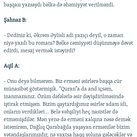
başqası yazsaydı bəlkə də əhəmiyyət verilməzdi.
Şahnaz B:
- Dediniz ki, Əkrəm Əylisli adi yazıçı deyil, o zaman
niyə yazdı bu romanı? Bəlkə cəmiyyəti düşünməyə dəvət
edirdi, mesaj vermək istəyirdi?
Aqil A:
- Onu deyə bilmərəm. Biz erməni əsirlərə başqa cür
münasibət göstərmişik. “Quran”a da and içsəm,
inanmazsınız. Özüm dəfələrlə əsir dəyişdirilməsində
iştirak etmişəm. Bizim qaytardığımız əsirlər adam idi,
onların verdikləri... Belə vəhşiliyi heç nasistlər də
etməmişdilər. Mən yenə də erməni xalqına nəsə demək
istəmirəm, Dağlıq Qarabağda yaşayan ermənilər bizim
vətəndaşlarımızdır, nə vaxtsa haqq yoluna gələcəklər və