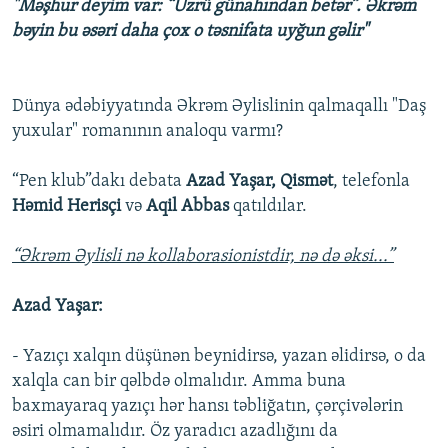
"Məşhur deyim var: “Üzrü günahından betər”. Əkrəm
bəyin bu əsəri daha çox o təsnifata uyğun gəlir"
Dünya ədəbiyyatında Əkrəm Əylislinin qalmaqallı "Daş
yuxular" romanının analoqu varmı?
“Pen klub”dakı debata
Azad Yaşar, Qismət
, telefonla
Həmid Herisçi
və
Aqil Abbas
qatıldılar.
“Əkrəm Əylisli nə kollaborasionistdir, nə də əksi...”
Azad Yaşar:
- Yazıçı xalqın düşünən beynidirsə, yazan əlidirsə, o da
xalqla can bir qəlbdə olmalıdır. Amma buna
baxmayaraq yazıçı hər hansı təbliğatın, çərçivələrin
əsiri olmamalıdır. Öz yaradıcı azadlığını da