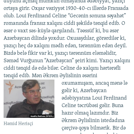
düyünü açmaq mümkün olmayanda ədəbiyyat, yazıçı
ortaya girir. Oxşar vəziyyət 1930-40-cı illərdə Fransada
olub. Loui Ferdinand Celine “Gecənin sonuna səyahət”
romanında fransız xalqını ciddi şəkildə tənqid edib. O
əsər o vaxt səs-küylə qarşılandı. Təəssüf ki, bu əsər
Azərbaycan dilində yoxdur. Oxusaydılar, görərdilər ki,
yazıçı heç də xalqını mədh edən, tərənnüm edən deyil.
Bizdə belə fikir var ki, yazıçı tərənnüm eləməlidir,
Səməd Vurğunun “Azərbaycan” şeiri kimi. Yazıçı xalqını
ciddi tənqid də edə bilər. Celine də xalqını hərtərəfli
tənqid edib. Mən Əkrəm Əylislinin əsərini
oxumamışam, ancaq mənə
lə
gəlir ki, Azərbaycan
ədəbiyyatına Loui Ferdinand
Celine təcrübəsi gəlir. Buna
hazır olmaq lazımdır. Biz
Əkrəm Əylislinin istedadına
Həmid Herisçi
çərçivə qoya bilmərik. Bir də