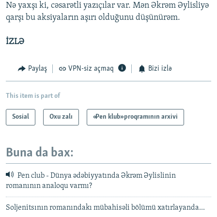
Nə yaxşı ki, cəsarətli yazıçılar var. Mən Əkrəm Əylisliyə
qarşı bu aksiyaların aşırı olduğunu düşünürəm.
İZLƏ
Paylaş
VPN-siz açmaq
Bizi izlə
This item is part of
Sosial
Oxu zalı
«Pen klub» proqramının arxivi
Buna da bax:
Pen club - Dünya ədəbiyyatında Əkrəm Əylislinin
romanının analoqu varmı?
Soljenitsının romanındakı mübahisəli bölümü xatırlayanda...