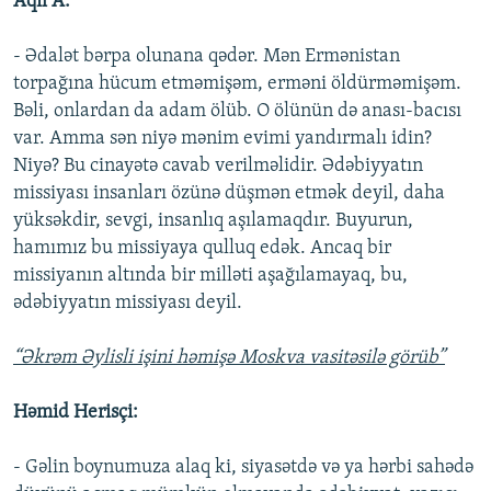
Aqil A:
- Ədalət bərpa olunana qədər. Mən Ermənistan
torpağına hücum etməmişəm, erməni öldürməmişəm.
Bəli, onlardan da adam ölüb. O ölünün də anası-bacısı
var. Amma sən niyə mənim evimi yandırmalı idin?
Niyə? Bu cinayətə cavab verilməlidir. Ədəbiyyatın
missiyası insanları özünə düşmən etmək deyil, daha
yüksəkdir, sevgi, insanlıq aşılamaqdır. Buyurun,
hamımız bu missiyaya qulluq edək. Ancaq bir
missiyanın altında bir milləti aşağılamayaq, bu,
ədəbiyyatın missiyası deyil.
“Əkrəm Əylisli işini həmişə Moskva vasitəsilə görüb”
Həmid Herisçi:
- Gəlin boynumuza alaq ki, siyasətdə və ya hərbi sahədə