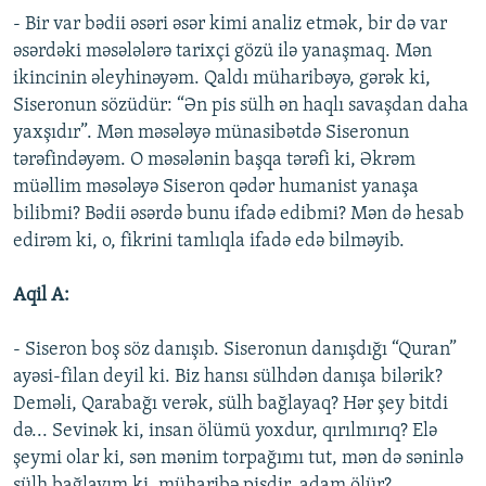
- Bir var bədii əsəri əsər kimi analiz etmək, bir də var
əsərdəki məsələlərə tarixçi gözü ilə yanaşmaq. Mən
ikincinin əleyhinəyəm. Qaldı müharibəyə, gərək ki,
Siseronun sözüdür: “Ən pis sülh ən haqlı savaşdan daha
yaxşıdır”. Mən məsələyə münasibətdə Siseronun
tərəfindəyəm. O məsələnin başqa tərəfi ki, Əkrəm
müəllim məsələyə Siseron qədər humanist yanaşa
bilibmi? Bədii əsərdə bunu ifadə edibmi? Mən də hesab
edirəm ki, o, fikrini tamlıqla ifadə edə bilməyib.
Aqil A:
- Siseron boş söz danışıb. Siseronun danışdığı “Quran”
ayəsi-filan deyil ki. Biz hansı sülhdən danışa bilərik?
Deməli, Qarabağı verək, sülh bağlayaq? Hər şey bitdi
də... Sevinək ki, insan ölümü yoxdur, qırılmırıq? Elə
şeymi olar ki, sən mənim torpağımı tut, mən də səninlə
sülh bağlayım ki, müharibə pisdir, adam ölür?