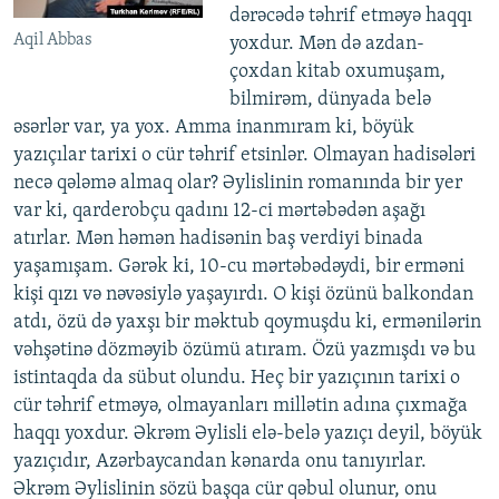
dərəcədə təhrif etməyə haqqı
Aqil Abbas
yoxdur. Mən də azdan-
çoxdan kitab oxumuşam,
bilmirəm, dünyada belə
əsərlər var, ya yox. Amma inanmıram ki, böyük
yazıçılar tarixi o cür təhrif etsinlər. Olmayan hadisələri
necə qələmə almaq olar? Əylislinin romanında bir yer
var ki, qarderobçu qadını 12-ci mərtəbədən aşağı
atırlar. Mən həmən hadisənin baş verdiyi binada
yaşamışam. Gərək ki, 10-cu mərtəbədəydi, bir erməni
kişi qızı və nəvəsiylə yaşayırdı. O kişi özünü balkondan
atdı, özü də yaxşı bir məktub qoymuşdu ki, ermənilərin
vəhşətinə dözməyib özümü atıram. Özü yazmışdı və bu
istintaqda da sübut olundu. Heç bir yazıçının tarixi o
cür təhrif etməyə, olmayanları millətin adına çıxmağa
haqqı yoxdur. Əkrəm Əylisli elə-belə yazıçı deyil, böyük
yazıçıdır, Azərbaycandan kənarda onu tanıyırlar.
Əkrəm Əylislinin sözü başqa cür qəbul olunur, onu