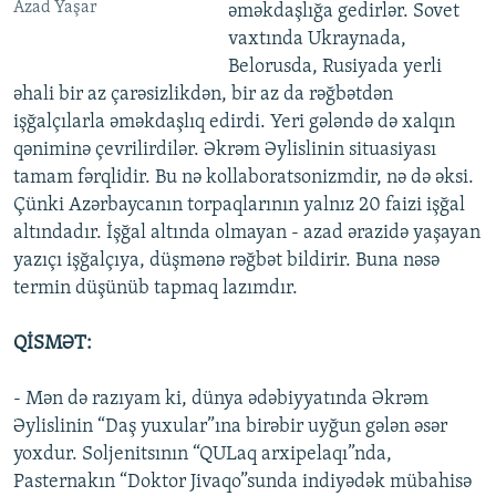
Azad Yaşar
əməkdaşlığa gedirlər. Sovet
vaxtında Ukraynada,
Belorusda, Rusiyada yerli
əhali bir az çarəsizlikdən, bir az da rəğbətdən
işğalçılarla əməkdaşlıq edirdi. Yeri gələndə də xalqın
qəniminə çevrilirdilər. Əkrəm Əylislinin situasiyası
tamam fərqlidir. Bu nə kollaboratsonizmdir, nə də əksi.
Çünki Azərbaycanın torpaqlarının yalnız 20 faizi işğal
altındadır. İşğal altında olmayan - azad ərazidə yaşayan
yazıçı işğalçıya, düşmənə rəğbət bildirir. Buna nəsə
termin düşünüb tapmaq lazımdır.
QİSMƏT:
- Mən də razıyam ki, dünya ədəbiyyatında Əkrəm
Əylislinin “Daş yuxular”ına birəbir uyğun gələn əsər
yoxdur. Soljenitsının “QULaq arxipelaqı”nda,
Pasternakın “Doktor Jivaqo”sunda indiyədək mübahisə