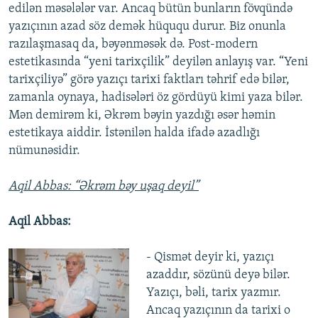
edilən məsələlər var. Ancaq bütün bunların fövqündə
yazıçının azad söz demək hüququ durur. Biz onunla
razılaşmasaq da, bəyənməsək də. Post-modern
estetikasında “yeni tarixçilik” deyilən anlayış var. “Yeni
tarixçiliyə” görə yazıçı tarixi faktları təhrif edə bilər,
zamanla oynaya, hadisələri öz gördüyü kimi yaza bilər.
Mən demirəm ki, Əkrəm bəyin yazdığı əsər həmin
estetikaya aiddir. İstənilən halda ifadə azadlığı
nümunəsidir.
Aqil Abbas: “Əkrəm bəy uşaq deyil”
Aqil Abbas:
- Qismət deyir ki, yazıçı
azaddır, sözünü deyə bilər.
Yazıçı, bəli, tarix yazmır.
Ancaq yazıçının da tarixi o