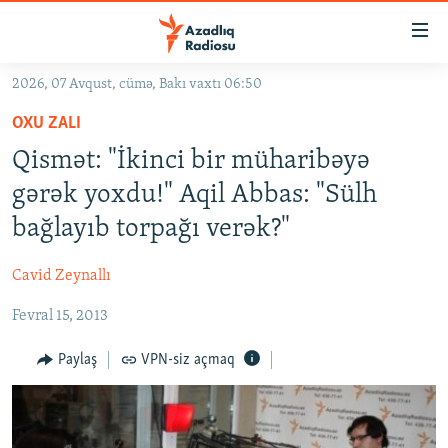
Keçid
linkləri
Əsas
2026, 07 Avqust, cümə, Bakı vaxtı 06:50
məzmuna
GÜNDƏM
OXU ZALI
qayıt
#İZAHLA
Əsas
Qismət: "İkinci bir müharibəyə
KORRUPSIOMETR
naviqasiyaya
gərək yoxdu!" Aqil Abbas: "Sülh
qayıt
#ƏSLINDƏ
bağlayıb torpağı verək?"
Axtarışa
FƏRQƏ BAX
keç
Cavid Zeynallı
QANUNI DOĞRU
Fevral 15, 2013
ARAŞDIRMA
MULTIMEDIA
Paylaş
VPN-siz açmaq
RADIO ARXIV
VIDEO
HAQQIMIZDA
FOTOQALEREYA
OXU ZALI