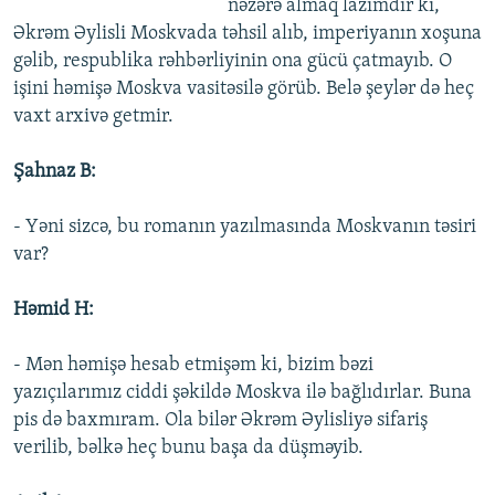
nəzərə almaq lazımdır ki,
Əkrəm Əylisli Moskvada təhsil alıb, imperiyanın xoşuna
gəlib, respublika rəhbərliyinin ona gücü çatmayıb. O
işini həmişə Moskva vasitəsilə görüb. Belə şeylər də heç
vaxt arxivə getmir.
Şahnaz B:
- Yəni sizcə, bu romanın yazılmasında Moskvanın təsiri
var?
Həmid H:
- Mən həmişə hesab etmişəm ki, bizim bəzi
yazıçılarımız ciddi şəkildə Moskva ilə bağlıdırlar. Buna
pis də baxmıram. Ola bilər Əkrəm Əylisliyə sifariş
verilib, bəlkə heç bunu başa da düşməyib.