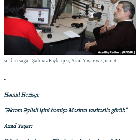
İNFOQRAFIKA
AZƏRBAYCAN ƏDƏBIYYATI KITABXANASI
MISSIYAMIZ
BIZI IZLƏ
KARIKATURA
İSLAM VƏ DEMOKRATIYA
PEŞƏ ETIKASI VƏ JURNALISTIKA STANDARTLARIMIZ
İZ - MƏDƏNIYYƏT PROQRAMI
MATERIALLARIMIZDAN ISTIFADƏ
AZADLIQRADIOSU MOBIL TELEFONUNUZDA
RFE/RL-in bütün saytları
BIZIMLƏ ƏLAQƏ
soldan sağa - Şahnaz Bəylərqızı, Azad Yaşar və Qismət
XƏBƏR BÜLLETENLƏRIMIZ
-
Həmid Herisçi:
“Əkrəm Əylisli işini həmişə Moskva vasitəsilə görüb”
Azad Yaşar: