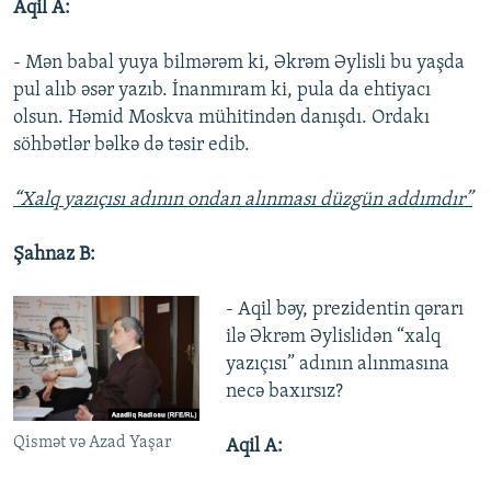
Aqil A:
- Mən babal yuya bilmərəm ki, Əkrəm Əylisli bu yaşda
pul alıb əsər yazıb. İnanmıram ki, pula da ehtiyacı
olsun. Həmid Moskva mühitindən danışdı. Ordakı
söhbətlər bəlkə də təsir edib.
“Xalq yazıçısı adının ondan alınması düzgün addımdır”
Şahnaz B:
- Aqil bəy, prezidentin qərarı
ilə Əkrəm Əylislidən “xalq
yazıçısı” adının alınmasına
necə baxırsız?
Qismət və Azad Yaşar
Aqil A: