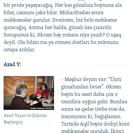
bir yerdə yaşayacağıq. Hər kəs günahını boynuna ala
bilər, cəzasını çəkə bilər. Müharibədən sonra
məhkəmələr qurulur. Demirəm, biz belə məhkəmə
quracağıq. Amma hər halda, günah üzə çıxarılır.
Soruşursuz ki, Əkrəm bəy romanı niyə yazıb? O uşaq
deyil. Ola bilsin rus ya erməni dostları bu mövzunu
ortaya atıblar.
Azad Y:
- Məşhur deyim var: “Üzrü
günahından betər”. Əkrəm
bəyin bu əsəri daha çox o
təsnifata uyğun gəlir. Bundan
sonra nə qədər tövbə etsə də,
Azad Yaşar və Şahnaz
inanmıram ki, bağışlansın.
Bəylərqızı
Tarixdə Aqil bəyin dediyi kimi
məhkəmələr qurulub. İkinci