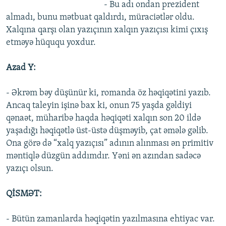
- Bu adı ondan prezident
almadı, bunu mətbuat qaldırdı, müraciətlər oldu.
Xalqına qarşı olan yazıçının xalqın yazıçısı kimi çıxış
etməyə hüququ yoxdur.
Azad Y:
- Əkrəm bəy düşünür ki, romanda öz həqiqətini yazıb.
Ancaq taleyin işinə bax ki, onun 75 yaşda gəldiyi
qənaət, müharibə haqda həqiqəti xalqın son 20 ildə
yaşadığı həqiqətlə üst-üstə düşməyib, çat əmələ gəlib.
Ona görə də “xalq yazıçısı” adının alınması ən primitiv
məntiqlə düzgün addımdır. Yəni ən azından sadəcə
yazıçı olsun.
QİSMƏT:
- Bütün zamanlarda həqiqətin yazılmasına ehtiyac var.