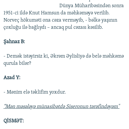
Dünya Müharibəsindən sonra
1951-ci ildə Knut Hamsun da məhkəməyə verilib.
Norveç hökuməti ona cəza verməyib, - bəlkə yaşının
çoxluğu ilə bağlıydı – ancaq pul cəzası kəsilib.
Şahnaz B:
- Demək istəyirsiz ki, Əkrəm Əylisliyə də belə məhkəmə
qurula bilər?
Azad Y:
- Mənim elə təklifim yoxdur.
“Mən məsələyə münasibətdə Siseronun tərəfindəyəm"
QİSMƏT: