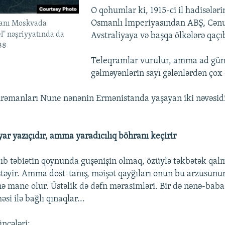
O qohumlar ki, 1915-ci il hadisələr
Osmanlı İmperiyasından ABŞ, Cən
manı Moskvada
el" nəşriyyatında da
Avstraliyaya və başqa ölkələrə qaçıb
88
Teleqramlar vurulur, amma ad gü
gəlməyənlərin sayı gələnlərdən çox o
hrəmanları Nune nənənin Ermənistanda yaşayan iki nəvəsid
ar yazıçıdır, amma yaradıcılıq böhranı keçirir
b təbiətin qoynunda guşənişin olmaq, özüylə təkbətək qal
stəyir. Amma dost-tanış, məişət qayğıları onun bu arzusunu
ə mane olur. Üstəlik də dəfn mərasimləri. Bir də nənə-baba
i ilə bağlı qınaqlar...
ncələri: