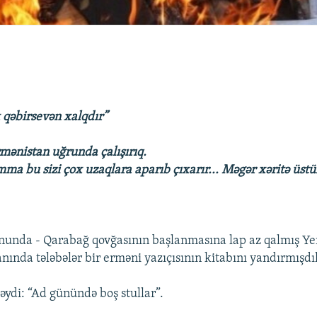
 qəbirsevən xalqdır”
rmənistan uğrunda çalışırıq.
amma bu sizi çox uzaqlara aparıb çıxarır... Məgər xəritə üs
sonunda - Qarabağ qovğasının başlanmasına lap az qalmış Y
ında tələbələr bir erməni yazıçısının kitabını yandırmışdıl
əydi: “Ad günündə boş stullar”.