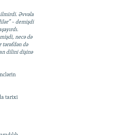
ilmirdi. Əvvəla
ilər” – demişdi
aşayırdı.
mişdi, necə də
 tərəfdən də
n dilini dişinə
nclərin
a tarixi