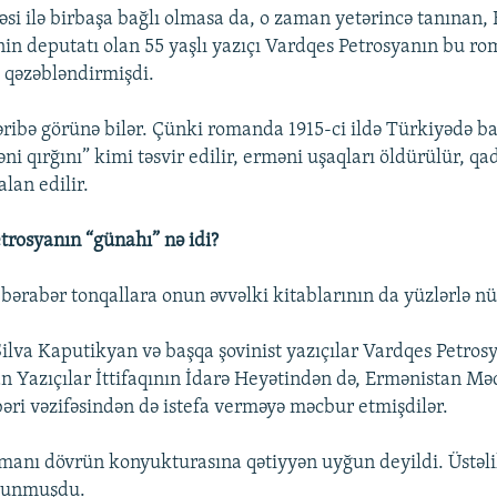
si ilə birbaşa bağlı olmasa da, o zaman yetərincə tanınan,
nin deputatı olan 55 yaşlı yazıçı Vardqes Petrosyanın bu ro
x qəzəbləndirmişdi.
əribə görünə bilər. Çünki romanda 1915-ci ildə Türkiyədə b
ni qırğını” kimi təsvir edilir, erməni uşaqları öldürülür, qad
alan edilir.
etrosyanın “günahı” nə idi?
bərabər tonqallara onun əvvəlki kitablarının da yüzlərlə nüs
Silva Kaputikyan və başqa şovinist yazıçılar Vardqes Petro
n Yazıçılar İttifaqının İdarə Heyətindən də, Ermənistan Mə
ri vəzifəsindən də istefa verməyə məcbur etmişdilər.
manı dövrün konyukturasına qətiyyən uyğun deyildi. Üstə
olunmuşdu.