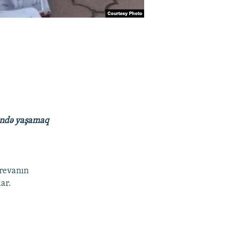
tündə yaşamaq
erevanın
ar.