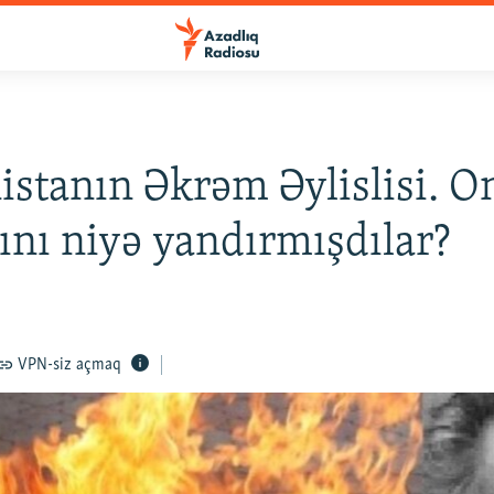
stanın Əkrəm Əylislisi. 
nı niyə yandırmışdılar?
VPN-siz açmaq