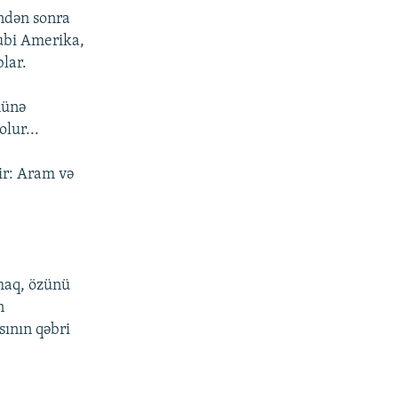
indən sonra
ubi Amerika,
lar.
nünə
lur...
ir: Aram və
maq, özünü
n
sının qəbri