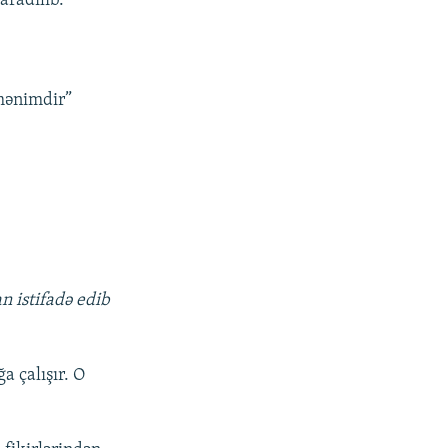
aradılıb.
 mənimdir”
:
n istifadə edib
a çalışır. O