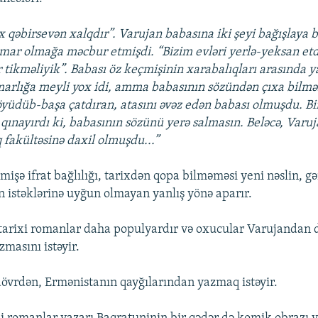
x qəbirsevən xalqdır”. Varujan babasına iki şeyi bağışlaya b
ar olmağa məcbur etmişdi. “Bizim evləri yerlə-yeksan etd
r tikməliyik”. Babası öz keçmişinin xarabalıqları arasında y
rlığa meyli yox idi, amma babasının sözündən çıxa bilmə
yüdüb-başa çatdıran, atasını əvəz edən babası olmuşdu. Bir
qınayırdı ki, babasının sözünü yerə salmasın. Beləcə, Varuja
 fakültəsinə daxil olmuşdu...”
işə ifrat bağlılığı, tarixdən qopa bilməməsi yeni nəslin, gə
ın istəklərinə uyğun olmayan yanlış yönə aparır.
arixi romanlar daha populyardır və oxucular Varujandan d
masını istəyir.
vrdən, Ermənistanın qayğılarından yazmaq istəyir.