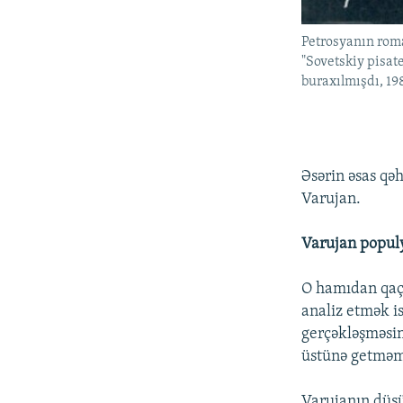
Petrosyanın ro
"Sovetskiy pisat
buraxılmışdı, 19
Əsərin əsas qə
Varujan.
Varujan populy
O hamıdan qaçı
analiz etmək i
gerçəkləşməsin
üstünə getməməs
Varujanın düşü