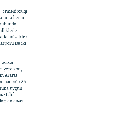
: erməni xalqı
ı, amma həmin
t ruhunda
lliklərlə
lərlə müzakirə
asporu isə iki
r əsasən
n yerdə baş
in Ararat
ne nənənin 85
usuna uyğun
üxtəlif
arı da dəvət