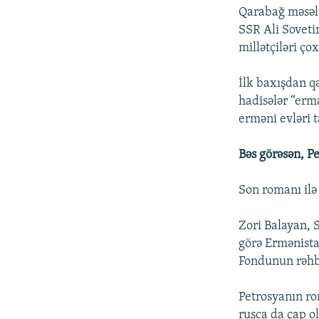
Qarabağ məsələ
SSR Ali Soveti
millətçiləri ço
İlk baxışdan q
hadisələr “ermə
erməni evləri t
Bəs görəsən, P
Son romanı ilə 
Zori Balayan, 
görə Ermənista
Fondunun rəhbə
Petrosyanın ro
rusca da çap 