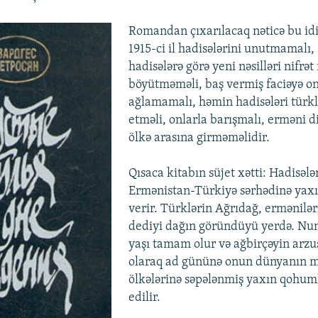
Romandan çıxarılacaq nəticə bu idi
1915-ci il hadisələrini unutmamal
hadisələrə görə yeni nəsilləri nifrə
böyütməməli, baş vermiş faciəyə oni
ağlamamalı, həmin hadisələri türk
etməli, onlarla barışmalı, erməni di
ölkə arasına girməməlidir.
Qısaca kitabın süjet xətti: Hadisələ
Ermənistan-Türkiyə sərhədinə yaxı
verir. Türklərin Ağrıdağ, ermənilər
dediyi dağın göründüyü yerdə. Nu
yaşı tamam olur və ağbirçəyin arz
olaraq ad gününə onun dünyanın m
ölkələrinə səpələnmiş yaxın qohuml
edilir.