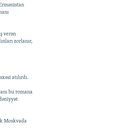
 Ermənistan
manı
aş verən
ınları zorlanır,
xəsi atılırdı.
syanı bu romana
dəniyyət
lik Moskvada