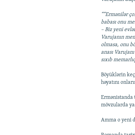
““Ermənilər ço
babası onu mem
– Biz yeni evlə
Varujanın mema
olmasa, onu bö
anası Varujanı 
sıxıb memarlıq
Böyüklərin keçm
həyatını onlar
Ermənistanda t
mövzularda yaz
Amma o yeni dö