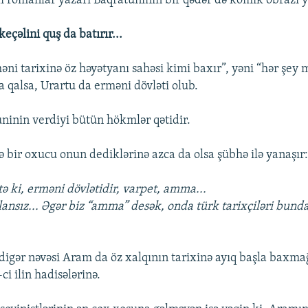
 romanlar yazarı Baqratuninin bir qədər də komik obrazı y
eçəlini quş da batırır...
əni tarixinə öz həyətyanı sahəsi kimi baxır”, yəni “hər şey
na qalsa, Urartu da erməni dövləti olub.
ninin verdiyi bütün hökmlər qətidir.
ə bir oxucu onun dediklərinə azca da olsa şübhə ilə yanaşır
tə ki, erməni dövlətidir, varpet, amma...
lansız... Əgər biz “amma” desək, onda türk tarixçiləri bunda
igər nəvəsi Aram da öz xalqının tarixinə ayıq başla baxmağ
i ilin hadisələrinə.