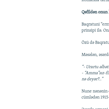
Romanda tarixi
Qəfildən onun k
Baqratuni “erm
prinsipi ilə. O
Özü də Baqratu
Məsələn, əsərd
“- Urartu əlbət
- “Amma”sız-fi
nə deyər?..”
Nune nənənin d
cümlədən 1915-c