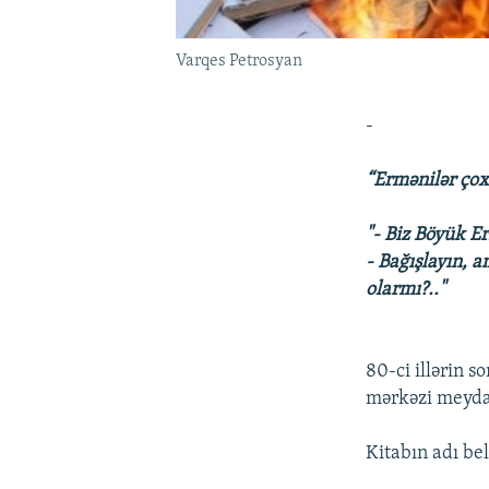
Varqes Petrosyan
-
“Ermənilər çox
"- Biz Böyük E
- Bağışlayın, 
olarmı?.."
80-ci illərin 
mərkəzi meydan
Kitabın adı bel