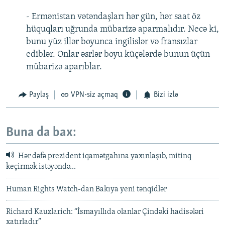
- Ermənistan vətəndaşları hər gün, hər saat öz
hüquqları uğrunda mübarizə aparmalıdır. Necə ki,
bunu yüz illər boyunca ingilislər və fransızlar
ediblər. Onlar əsrlər boyu küçələrdə bunun üçün
mübarizə aparıblar.
Paylaş
VPN-siz açmaq
Bizi izlə
Buna da bax:
Hər dəfə prezident iqamətgahına yaxınlaşıb, mitinq
keçirmək istəyəndə...
Human Rights Watch-dan Bakıya yeni tənqidlər
Richard Kauzlarich: “İsmayıllıda olanlar Çindəki hadisələri
xatırladır”