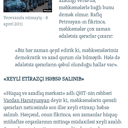
azadlığı versə də,
məhkəmələrlə bağlı bunu
demək olmur. Rafiq
Yerevanda nümayiş - 8
Petrosyan-ın fikrincə,
aprel 2011
məhkəmələr çox zaman
ədalətsiz qərarlar çıxarır:
«Biz hər zaman qeyd edirik ki, məhkəmələrimiz
demokratik və azad qurum ola bilməyib. Hələ də
ədalətsiz qərarların qəbul olunduğu hallar var».
«XEYLİ ETİRAZÇI HƏBSƏ SALINIB»
«Hüquq və azadlıq mərkəzi» adlı QHT-nin rəhbəri
Vardan Harutyunyan
deyir ki, məhkəmələrin qərəzli
qərarları nəticəsində son illər xeyli etirazçı həbsə
salınıb. Hərçənd, onun fikrincə, son zamanlar hüquq-
mühafizə orqanlarının mitinqə müdaxiləsi xeyli azalıb.