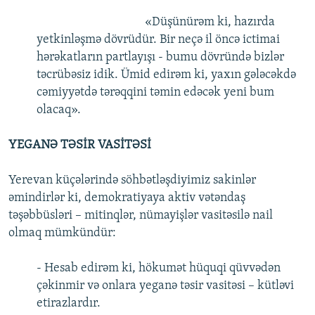
«Düşünürəm ki, hazırda
yetkinləşmə dövrüdür. Bir neçə il öncə ictimai
hərəkatların partlayışı - bumu dövründə bizlər
təcrübəsiz idik. Ümid edirəm ki, yaxın gələcəkdə
cəmiyyətdə tərəqqini təmin edəcək yeni bum
olacaq».
YEGANƏ TƏSİR VASİTƏSİ
Yerevan küçələrində söhbətləşdiyimiz sakinlər
əmindirlər ki, demokratiyaya aktiv vətəndaş
təşəbbüsləri – mitinqlər, nümayişlər vasitəsilə nail
olmaq mümkündür:
- Hesab edirəm ki, hökumət hüquqi qüvvədən
çəkinmir və onlara yeganə təsir vasitəsi – kütləvi
etirazlardır.