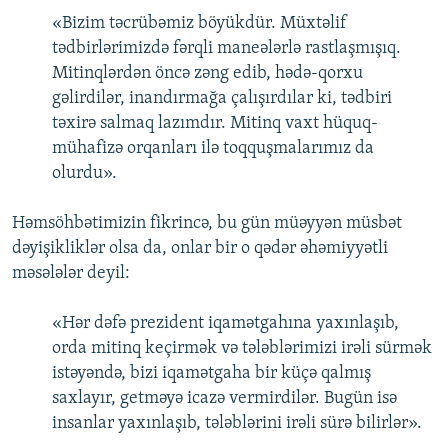
«Bizim təcrübəmiz böyükdür. Müxtəlif
tədbirlərimizdə fərqli maneələrlə rastlaşmışıq.
Mitinqlərdən öncə zəng edib, hədə-qorxu
gəlirdilər, inandırmağa çalışırdılar ki, tədbiri
təxirə salmaq lazımdır. Mitinq vaxt hüquq-
mühafizə orqanları ilə toqquşmalarımız da
olurdu».
Həmsöhbətimizin fikrincə, bu gün müəyyən müsbət
dəyişikliklər olsa da, onlar bir o qədər əhəmiyyətli
məsələlər deyil:
«Hər dəfə prezident iqamətgahına yaxınlaşıb,
orda mitinq keçirmək və tələblərimizi irəli sürmək
istəyəndə, bizi iqamətgaha bir küçə qalmış
saxlayır, getməyə icazə vermirdilər. Bugün isə
insanlar yaxınlaşıb, tələblərini irəli sürə bilirlər».