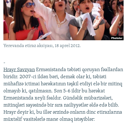
İNFOQRAFIKA
AZƏRBAYCAN ƏDƏBIYYATI KITABXANASI
MISSIYAMIZ
BIZI IZLƏ
KARIKATURA
İSLAM VƏ DEMOKRATIYA
PEŞƏ ETIKASI VƏ JURNALISTIKA STANDARTLARIMIZ
İZ - MƏDƏNIYYƏT PROQRAMI
MATERIALLARIMIZDAN ISTIFADƏ
AZADLIQRADIOSU MOBIL TELEFONUNUZDA
RFE/RL-in bütün saytları
Yerevanda etiraz aksiyası, 18 aprel 2012.
BIZIMLƏ ƏLAQƏ
XƏBƏR BÜLLETENLƏRIMIZ
-
Hrayr Savzyan
Ermənistanda təbiəti qoruyan fəallardan
biridir. 2007-ci ildən bəri, demək olar ki, təbiəti
mühafizə ictimai hərəkatının təşkil etdiyi elə bir mitinq
olmayıb ki, qatılmasın. Son 5-6 ildir bu hərəkat
Ermənistanda xeyli fəaldır. Gündəlik mübarizələri,
mitinqləri sayəsində bir sıra nailiyyətlər əldə edə bilib.
Hrayr deyir ki, bu illər ərzində onların dinc etirazlarına
müxtəlif vasitələrlə mane olmaq istəyiblər: