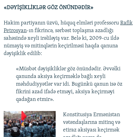
«DƏYİŞİKLİKLƏR GÖZ ÖNÜNDƏDİR»
Hakim partiyanın üzvü, hüquq elmləri professoru
Rafik
Petrosyan
-ın fikrincə, sərbəst toplaşma azadlığı
sahəsində xeyli irəliləyiş var. Belə ki, 2009-cu ildə
nümayiş və mitinqlərin keçirilməsi haqda qanuna
dəyişiklik edilib:
«Müsbət dəyişikliklər göz önündədir. Əvvəlki
qanunda aksiya keçirməklə bağlı xeyli
məhdudiyyətlər var idi. Bugünkü qanun isə öz
fikrini azad ifadə etməyi, aksiya keçirməyi
qadağan etmir».
Konstitusiya Ermənistan
vətəndaşlarına mitinq və
etiraz aksiyası keçirmək