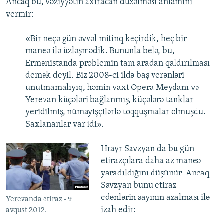
Ancaq bu, vəziyyətin axıracan düzəlməsi anlamını
vermir:
«Bir neçə gün əvvəl mitinq keçirdik, heç bir
maneə ilə üzləşmədik. Bununla belə, bu,
Ermənistanda problemin tam aradan qaldırılması
demək deyil. Biz 2008-ci ildə baş verənləri
unutmamalıyıq, həmin vaxt Opera Meydanı və
Yerevan küçələri bağlanmış, küçələrə tanklar
yeridilmiş, nümayişçilərlə toqquşmalar olmuşdu.
Saxlananlar var idi».
Hrayr Savzyan
da bu gün
etirazçılara daha az maneə
yaradıldığını düşünür. Ancaq
Savzyan bunu etiraz
edənlərin sayının azalması ilə
Yerevanda etiraz - 9
izah edir:
avqust 2012.