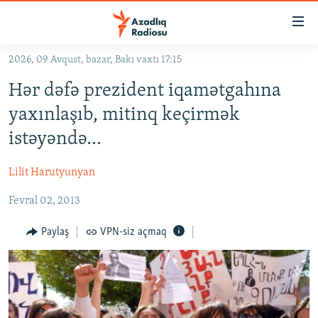
Keçid
linkləri
Əsas
2026, 09 Avqust, bazar, Bakı vaxtı 17:15
məzmuna
GÜNDƏM
Hər dəfə prezident iqamətgahına
qayıt
#İZAHLA
Əsas
yaxınlaşıb, mitinq keçirmək
KORRUPSIOMETR
naviqasiyaya
istəyəndə...
qayıt
#ƏSLINDƏ
Axtarışa
Lilit Harutyunyan
FƏRQƏ BAX
keç
Fevral 02, 2013
QANUNI DOĞRU
ARAŞDIRMA
Paylaş
VPN-siz açmaq
MULTIMEDIA
RADIO ARXIV
VIDEO
HAQQIMIZDA
FOTOQALEREYA
OXU ZALI