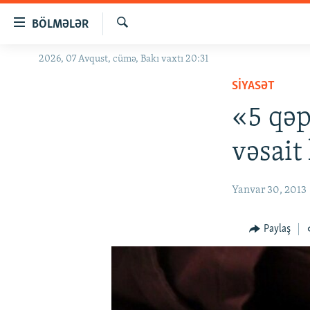
Keçid
BÖLMƏLƏR
linkləri
Axtar
Əsas
2026, 07 Avqust, cümə, Bakı vaxtı 20:31
GÜNDƏM
məzmuna
SIYASƏT
#İZAHLA
qayıt
Əsas
«5 qəp
KORRUPSIOMETR
naviqasiyaya
#ƏSLINDƏ
qayıt
vəsait
Axtarışa
FƏRQƏ BAX
keç
QANUNI DOĞRU
Yanvar 30, 2013
ARAŞDIRMA
Paylaş
MULTIMEDIA
RADIO ARXIV
VIDEO
HAQQIMIZDA
FOTOQALEREYA
OXU ZALI