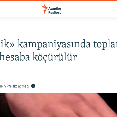
ik» kampaniyasında topl
 hesaba köçürülür
VPN-siz açmaq