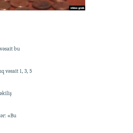
vəsait bu
 vəsait 1, 3, 5
əkiliş
lər: «Bu