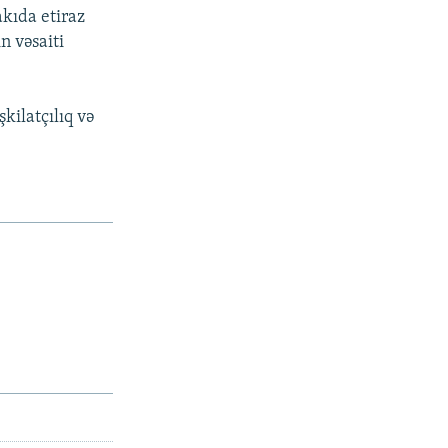
kıda etiraz
n vəsaiti
kilatçılıq və