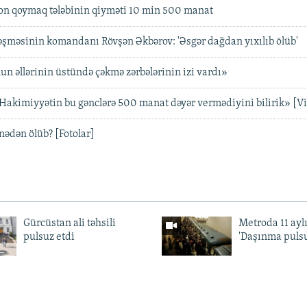
on qoymaq tələbinin qiyməti 10 min 500 manat
əşməsinin komandanı Rövşən Əkbərov: 'Əsgər dağdan yıxılıb ölüb'
un əllərinin üstündə çəkmə zərbələrinin izi vardı»
Hakimiyyətin bu gənclərə 500 manat dəyər vermədiyini bilirik» [V
nədən ölüb? [Fotolar]
Gürcüstan ali təhsili
Metroda 11 aylı
pulsuz etdi
'Daşınma pulsu