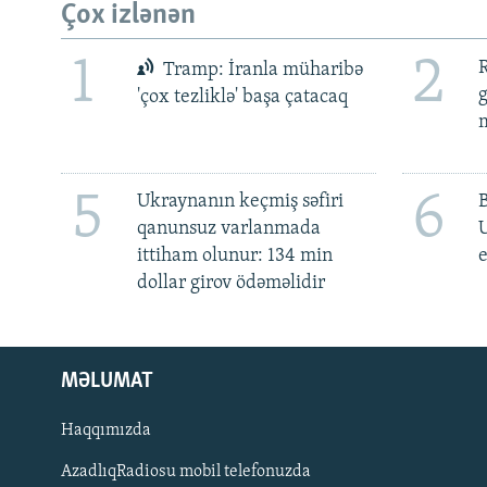
Çox izlənən
1
2
R
Tramp: İranla müharibə
'çox tezliklə' başa çatacaq
m
5
6
Ukraynanın keçmiş səfiri
qanunsuz varlanmada
ittiham olunur: 134 min
e
dollar girov ödəməlidir
MƏLUMAT
Haqqımızda
AzadlıqRadiosu mobil telefonuzda