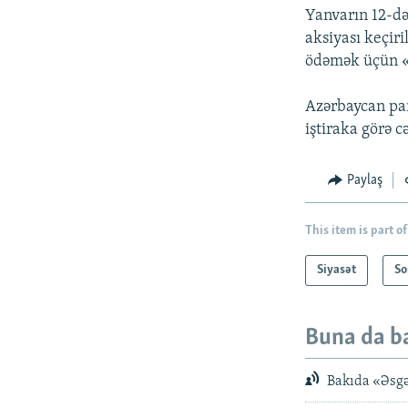
Yanvarın 12-də
aksiyası keçir
ödəmək üçün «5
Azərbaycan par
iştiraka görə cə
Paylaş
This item is part of
Siyasət
So
Buna da b
Bakıda «Əsgə