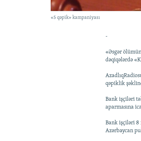
«5 qəpik» kampaniyası
-
«Əsgər ölümünə
dəqiqələrdə «K
AzadlıqRadiosun
qəpiklik şəklin
Bank işçiləri 
aparmasına ica
Bank işçiləri 
Azərbaycan pul