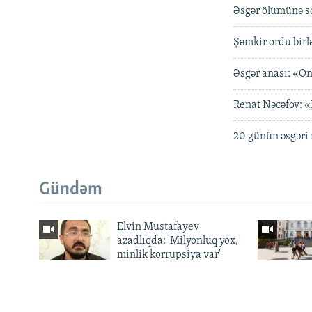
Əsgər ölümünə s
Şəmkir ordu birl
Əsgər anası: «On
Renat Nəcəfov: «
20 günün əsgəri 
Gündəm
Elvin Mustafayev
azadlıqda: 'Milyonluq yox,
minlik korrupsiya var'