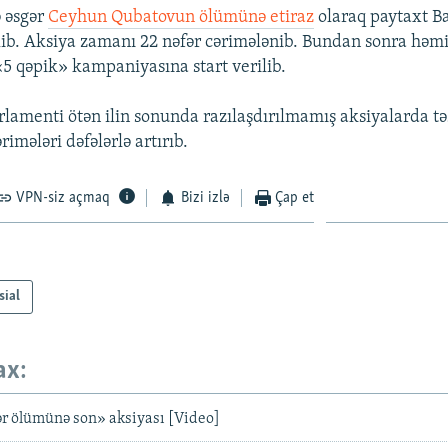
 əsgər
Ceyhun Qubatovun ölümünə etiraz
olaraq paytaxt Ba
ilib. Aksiya zamanı 22 nəfər cərimələnib. Bundan sonra həmi
 qəpik» kampaniyasına start verilib.
lamenti ötən ilin sonunda razılaşdırılmamış aksiyalarda təş
rimələri dəfələrlə artırıb.
VPN-siz açmaq
Bizi izlə
Çap et
sial
ax:
r ölümünə son» aksiyası [Video]