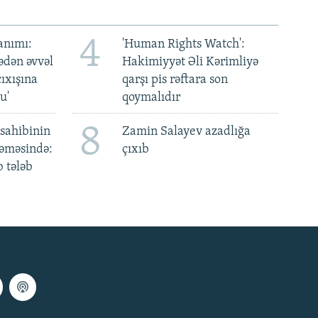
4
anımı:
'Human Rights Watch':
ədən əvvəl
Hakimiyyət Əli Kərimliyə
ıxışına
qarşı pis rəftara son
u'
qoymalıdır
8
sahibinin
Zamin Salayev azadlığa
əməsində:
çıxıb
 tələb