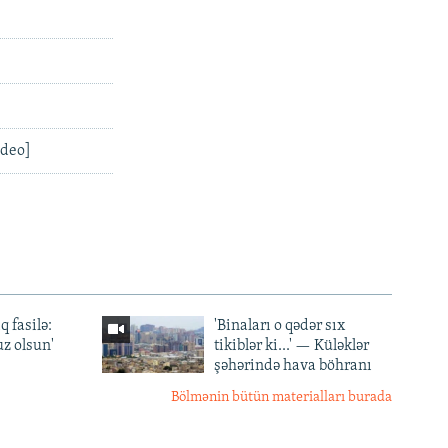
ideo]
q fasilə:
'Binaları o qədər sıx
z olsun'
tikiblər ki...' — Küləklər
şəhərində hava böhranı
Bölmənin bütün materialları burada