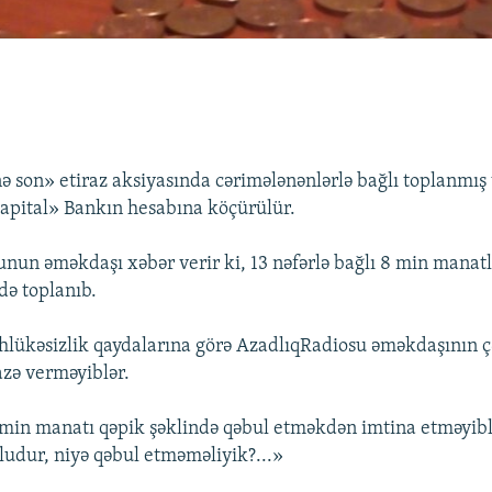
 son» etiraz aksiyasında cərimələnənlərlə bağlı toplanmış 
apital» Bankın hesabına köçürülür.
un əməkdaşı xəbər verir ki, 13 nəfərlə bağlı 8 min manatlıq
də toplanıb.
təhlükəsizlik qaydalarına görə AzadlıqRadiosu əməkdaşının ç
zə verməyiblər.
8 min manatı qəpik şəklində qəbul etməkdən imtina etməyib
udur, niyə qəbul etməməliyik?...»