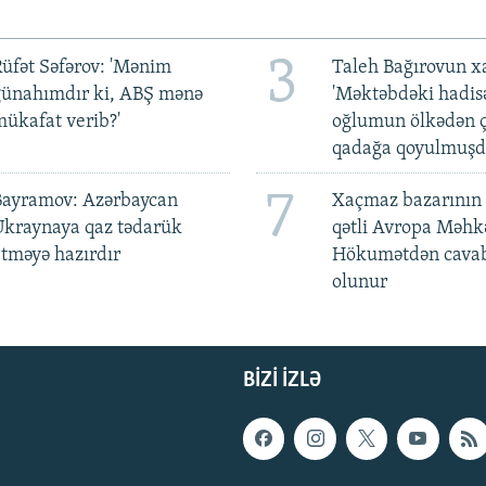
3
üfət Səfərov: 'Mənim
Taleh Bağırovun x
günahımdır ki, ABŞ mənə
'Məktəbdəki hadis
ükafat verib?'
oğlumun ölkədən ç
qadağa qoyulmuşd
7
Bayramov: Azərbaycan
Xaçmaz bazarının 
Ukraynaya qaz tədarük
qətli Avropa Məhk
tməyə hazırdır
Hökumətdən cavab
olunur
BIZI IZLƏ