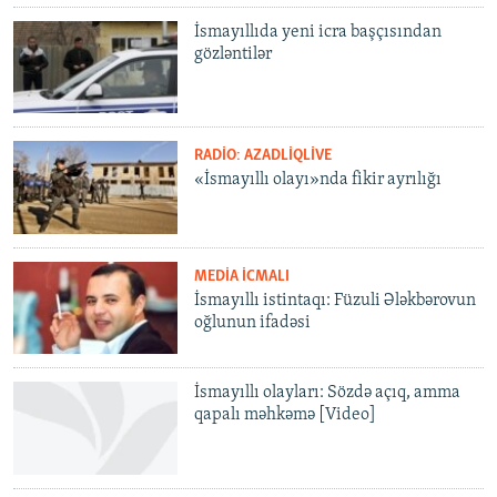
İsmayıllıda yeni icra başçısından
gözləntilər
RADIO: AZADLIQLIVE
«İsmayıllı olayı»nda fikir ayrılığı
MEDIA ICMALI
İsmayıllı istintaqı: Füzuli Ələkbərovun
oğlunun ifadəsi
İsmayıllı olayları: Sözdə açıq, amma
qapalı məhkəmə [Video]