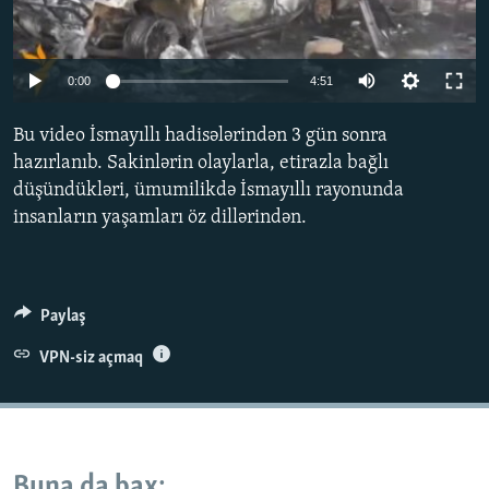
İNFOQRAFIKA
AZƏRBAYCAN ƏDƏBIYYATI KITABXANASI
MISSIYAMIZ
BIZI IZLƏ
KARIKATURA
İSLAM VƏ DEMOKRATIYA
PEŞƏ ETIKASI VƏ JURNALISTIKA STANDARTLARIMIZ
0:00
4:51
İZ - MƏDƏNIYYƏT PROQRAMI
MATERIALLARIMIZDAN ISTIFADƏ
Bu video İsmayıllı hadisələrindən 3 gün sonra
AZADLIQRADIOSU MOBIL TELEFONUNUZDA
RFE/RL-in bütün saytları
hazırlanıb. Sakinlərin olaylarla, etirazla bağlı
BIZIMLƏ ƏLAQƏ
düşündükləri, ümumilikdə İsmayıllı rayonunda
insanların yaşamları öz dillərindən.
XƏBƏR BÜLLETENLƏRIMIZ
Paylaş
VPN-siz açmaq
Buna da bax: