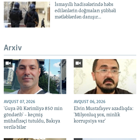
İsmayıllı hadisələrində həbs
edilənlərin doğmaları şübhəli
mətləblərdən danışır...
Arxiv
AVQUST 07, 2026
AVQUST 06, 2026
'Guya Əli Kərimliyə 850 min
Elvin Mustafayev azadlıqda:
göndərib' – keçmiş
'Milyonluq yox, minlik
mühafizəçi tutuldu, Bakıya
korrupsiya var'
verilə bilər