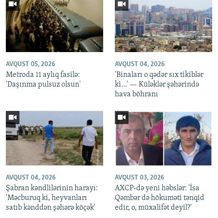
AVQUST 05, 2026
AVQUST 04, 2026
Metroda 11 aylıq fasilə:
'Binaları o qədər sıx tikiblər
'Daşınma pulsuz olsun'
ki...' — Küləklər şəhərində
hava böhranı
AVQUST 04, 2026
AVQUST 03, 2026
Şabran kəndlilərinin harayı:
AXCP-də yeni həbslər: 'İsa
'Məcburuq ki, heyvanları
Qəmbər də hökuməti tənqid
satıb kənddən şəhərə köçək'
edir, o, müxalifət deyil?'