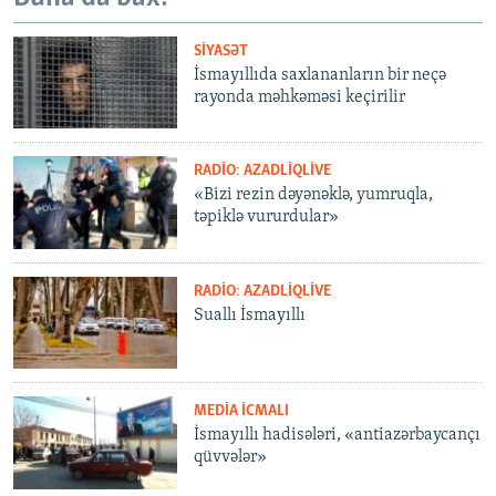
SIYASƏT
İsmayıllıda saxlananların bir neçə
rayonda məhkəməsi keçirilir
RADIO: AZADLIQLIVE
«Bizi rezin dəyənəklə, yumruqla,
təpiklə vururdular»
RADIO: AZADLIQLIVE
Suallı İsmayıllı
MEDIA ICMALI
İsmayıllı hadisələri, «antiazərbaycançı
qüvvələr»