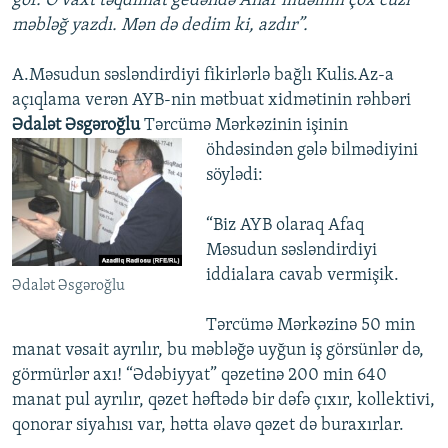
gör. O vaxt təqdimat gedəndə Anar müəllim çox cüzi
məbləğ yazdı. Mən də dedim ki, azdır”.
A.Məsudun səsləndirdiyi fikirlərlə bağlı Kulis.Az-a
açıqlama verən AYB-nin mətbuat xidmətinin rəhbəri
Ədalət Əsgəroğlu
Tərcümə Mərkəzinin işinin
öhdəsindən gələ
bilmədiyini
söylədi:
“Biz AYB olaraq Afaq
Məsudun səsləndirdiyi
iddialara cavab vermişik.
Ədalət Əsgəroğlu
Tərcümə Mərkəzinə 50 min
manat vəsait ayrılır, bu məbləğə uyğun iş görsünlər də,
görmürlər axı! “Ədəbiyyat” qəzetinə 200 min 640
manat pul ayrılır, qəzet həftədə bir dəfə çıxır, kollektivi,
qonorar siyahısı var, hətta əlavə qəzet də buraxırlar.