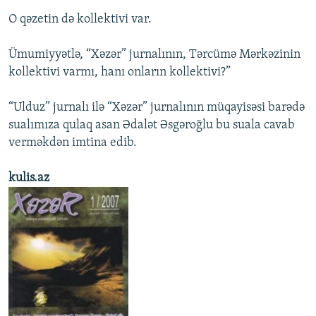
O qəzetin də kollektivi var.
Ümumiyyətlə, “Xəzər” jurnalının, Tərcümə Mərkəzinin
kollektivi varmı, hanı onların kollektivi?”
“Ulduz” jurnalı ilə “Xəzər” jurnalının müqayisəsi barədə
sualımıza qulaq asan Ədalət Əsgəroğlu bu suala cavab
verməkdən imtina edib.
kulis.az