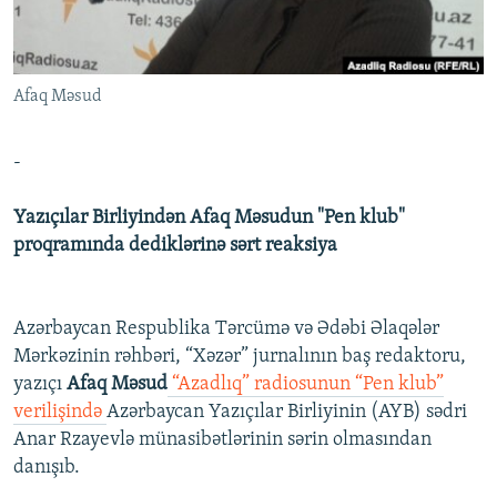
İNFOQRAFIKA
AZƏRBAYCAN ƏDƏBIYYATI KITABXANASI
MISSIYAMIZ
BIZI IZLƏ
KARIKATURA
İSLAM VƏ DEMOKRATIYA
PEŞƏ ETIKASI VƏ JURNALISTIKA STANDARTLARIMIZ
Afaq Məsud
İZ - MƏDƏNIYYƏT PROQRAMI
MATERIALLARIMIZDAN ISTIFADƏ
AZADLIQRADIOSU MOBIL TELEFONUNUZDA
RFE/RL-in bütün saytları
-
BIZIMLƏ ƏLAQƏ
Yazıçılar Birliyindən Afaq Məsudun "Pen klub"
XƏBƏR BÜLLETENLƏRIMIZ
proqramında dediklərinə sərt reaksiya
Azərbaycan Respublika Tərcümə və Ədəbi Əlaqələr
Mərkəzinin rəhbəri, “Xəzər” jurnalının baş redaktoru,
yazıçı
Afaq Məsud
“Azadlıq” radiosunun “Pen klub”
verilişində
Azərbaycan Yazıçılar Birliyinin (AYB) sədri
Anar Rzayevlə münasibətlərinin sərin olmasından
danışıb.