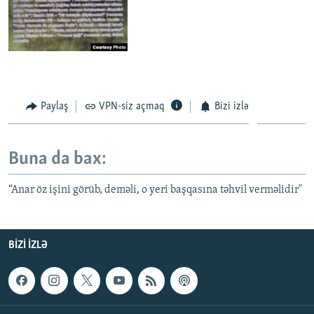
Paylaş
VPN-siz açmaq
Bizi izlə
Buna da bax:
“Anar öz işini görüb, deməli, o yeri başqasına təhvil verməlidir"
BIZI IZLƏ