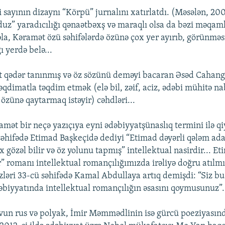
i sayının dizaynı “Körpü” jurnalını xatırlatdı. (Məsələn, 20
uz” yaradıcılığı qənaətbəxş və maraqlı olsa da bəzi məqam
əla, Kəramət özü səhifələrdə özünə çox yer ayırıb, görünməs
 yerdə belə...
yət qədər tanınmış və öz sözünü deməyi bacaran Əsəd Cahangi
əqdimatla təqdim etmək (elə bil, zəif, aciz, ədəbi mühitə na
özünə qaytarmaq istəyir) cəhdləri...
mət bir neçə yazıçıya eyni ədəbiyyatşünaslıq termini ilə qi
səhifədə Etimad Başkeçidə dediyi “Etimad dəyərli qələm ada
ox gözəl bilir və öz yolunu tapmış” intellektual nasirdir... E
r” romanı intellektual romançılığımızda irəliyə doğru atılmı
zləri 33-cü səhifədə Kamal Abdullaya artıq demişdi: “Siz b
biyyatında intellektual romançılığın əsasını qoymusunuz”.
vun rus və polyak, İmir Məmmədlinin isə gürcü poeziyasın