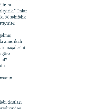
ilir, bu
ləyirik.” Onlar
k, 96 səhifəlik
təyirlər.
gəlmiş
da amerikalı
bir məqaləsini
u görə
imi?
ldu.
insanın
u
əbi dostları
-üzəliyindən