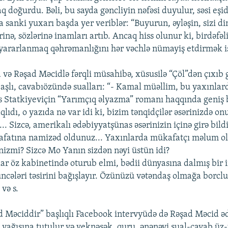
q doğurdu. Bəli, bu sayda gəncliyin nəfəsi duyulur, səsi eşid
sanki yuxarı başda yer veriblər: “Buyurun, əyləşin, sizi din
rinə, sözlərinə inamları artıb. Ancaq hiss olunur ki, birdəfəli
yararlanmaq qəhrəmanlığını hər vəchlə nümayiş etdirmək is
və Rəşad Məcidlə fərqli müsahibə, xüsusilə “Çöl”dən çıxıb 
aşlı, cavabıözündə sualları: “- Kamal müəllim, bu yaxınlar
 Statkiyeviçin “Yarımçıq əlyazma” romanı haqqında geniş 
dı, o yazıda nə var idi ki, bizim tənqidçilər əsərinizdə on
.. Sizcə, amerikalı ədəbiyyatşünas əsərinizin içinə girə bild
afatına namizəd oldunuz... Yaxınlarda mükafatçı məlum o
inizmi? Sizcə Mo Yanın sizdən nəyi üstün idi?
nlar öz kabinetində oturub elmi, bədii dünyasına dalmış bir 
ncələri təsirini bağışlayır. Özünüzü vətəndaş olmağa borcl
və s.
 Məciddir” başlıqlı Facebook intervyüdə də Rəşad Məcid əd
l yağışına tutulur və yeknəsək, quru, ənənəvi sual-cavab üz