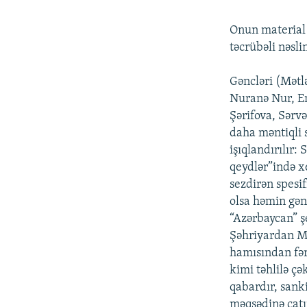
Onun material 
təcrübəli nəsli
Gəncləri (Mətl
Nuranə Nur, Em
Şərifova, Sərvə
daha məntiqli 
işıqlandırılır:
qeydlər”ində x
sezdirən spesif
olsa həmin gən
“Azərbaycan” 
Şəhriyardan M
hamısından fərq
kimi təhlilə çə
qabardır, sanki
məqsədinə çatı