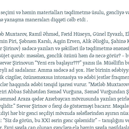
seçimi və həmin materialları təqdimetmə üsulu, gəncliyə v
nə yanaşma maneraları diqqəti cəlb etdi .
əb Muxtarov, Ramil Əhməd, Fərid Hüseyn, Günel Eyvazlı, El
in Piri, Şəbnəm Karslı, Aqşin Erven, Alik Əlioğlu, Şahinə 
r Şirinov) sadəcə yazıları və şəkilləri ilə təqdimetmə ənənəs
süjet qurub: məsələn, gənclik özünü həm də necə görür? – 
 Sərvər Şirinovun “Yeni era başlayır???” yazısı ilə. Müəllifin 
eyli ad sadalanır. Amma sadəcə ad yox. Hər birinin ədəbiyya
ik cizgilər, özünəməxsus intonasiya və ədəbi jestlər fraqmen
clər haqqında ədəbi tənqid işarəsi vurur. “Mətləb Muxtaro
şeiri Abbas Səhhətdən Səməd Vurğuna, Səməd Vurğundan Ş
əmməd Araza qədər Azərbaycan mövzusunda yazılan şeirlə
lidir.” Sərvər Şirinov o fərqi də göstərməyi bacarır. Məqal
kdiyi hər bir gənci seçdiyi mövzuda sələflərindən ayıran nüa
: “Siz də görün, bu XXI əsrin gənc qələmidir” – tanışlığını v
r. Eyni sayda çap olunan gənclərə elə həmin sayda nəsildaşla