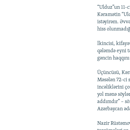
“Ulduz”un 11-c
Kəramətin “Uld
istəyirəm. Əvv
hiss olunmadığı
İkincisi, kifa
qələmdə eyni t
gəncin haqqını 
Üçüncüsü, Kəra
Məsələn 72-ci 
incəliklərini ç
yol mənə söylə
addımdır” – sö
Azərbaycan ədə
Nazir Rüstəmo