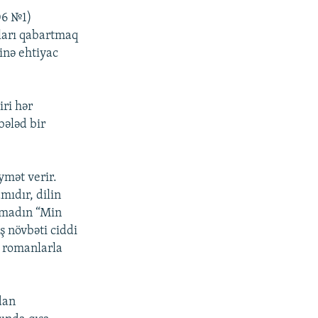
06 №1)
ları qabartmaq
inə ehtiyac
ri hər
bələd bir
ymət verir.
mıdır, dilin
timadın “Min
ş növbəti ciddi
u romanlarla
dan