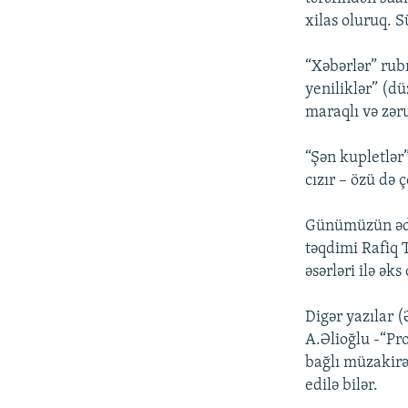
xilas oluruq. S
“Xəbərlər” rub
yeniliklər” (d
maraqlı və zəru
“Şən kupletlər”
cızır – özü də ç
Günümüzün ədəb
təqdimi Rafiq T
əsərləri ilə əks
Digər yazılar 
A.Əlioğlu -“Pr
bağlı müzakirə”
edilə bilər.