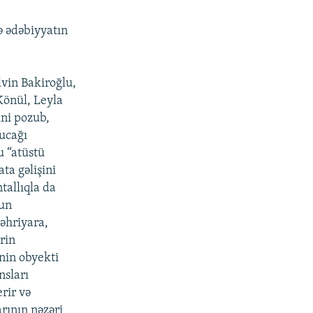
ə ədəbiyyatın
vin Bakiroğlu,
Könül, Leyla
ini pozub,
bucağı
bu “atüstü
ta gəlişini
tallıqla da
vun
əhriyara,
rin
ənin obyekti
nsları
erir və
rının nəzəri