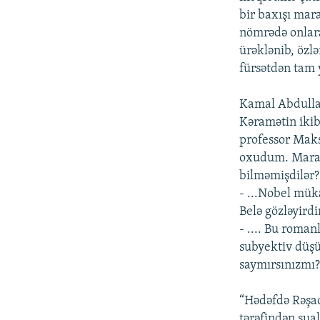
bir baxışı mara
nömrədə onlara 
ürəklənib, özlə
fürsətdən tam 
Kamal Abdulla 
Kəramətin ikib
professor Maks
oxudum. Maraqlı
bilməmişdilər?.
- ...Nobel mük
Belə gözləyird
- .... Bu roma
subyektiv düşü
saymırsınızmı? 
“Hədəfdə Rəşad
tərəfindən sua