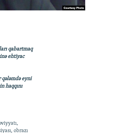
ları qabartmaq
inə ehtiyac
r qələmdə eyni
cin haqqını
viyyatı,
siyası, obrazı