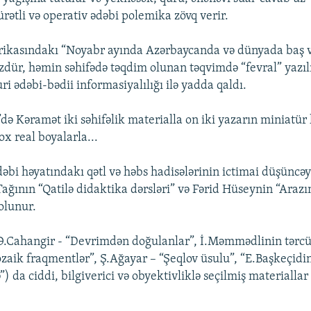
ürətli və operativ ədəbi polemika zövq verir.
rikasındakı “Noyabr ayında Azərbaycanda və dünyada baş 
üzdür, həmin səhifədə təqdim olunan təqvimdə “fevral” yazıl
ri ədəbi-bədii informasiyalılığı ilə yadda qaldı.
də Kəramət iki səhifəlik materialla on iki yazarın miniatür
ox real boyalarla...
i həyatındakı qətl və həbs hadisələrinin ictimai düşüncəyə
ağının “Qatilə didaktika dərsləri” və Fərid Hüseynin “Arazı
 olunur.
(Ə.Cahangir - “Devrimdən doğulanlar”, İ.Məmmədlinin tərcü
ozaik fraqmentlər”, Ş.Ağayar – “Şeqlov üsulu”, “E.Başkeçidi
) da ciddi, bilgiverici və obyektivliklə seçilmiş materialla