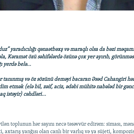
uz” yaradıcılığı qənaətbəxş və maraqlı olsa da bəzi məqam
əla, Kəramət özü səhifələrdə özünə çox yer ayırıb, görünməs
 yerdə belə...
ər tanınmış və öz sözünü deməyi bacaran Əsəd Cahangiri hə
im etmək (elə bil, zəif, aciz, ədəbi mühitə nabələd bir gən
 istəyir) cəhdləri...
ilən toplunun hər sayını necə təsəvvür edirəm: siması, mənə
i, axtarış yanğısı olan canlı bir varlıq və ya süjeti, kompozi