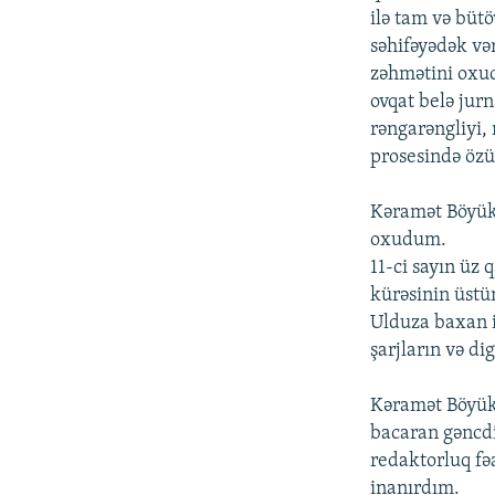
ilə tam və bütö
səhifəyədək və
zəhmətini oxucu
ovqat belə jur
rəngarəngliyi, 
prosesində özü
Kəramət Böyükç
oxudum.
11-ci sayın üz
kürəsinin üstü
Ulduza baxan i
şarjların və dig
Kəramət Böyükç
bacaran gəncd
redaktorluq fəa
inanırdım.