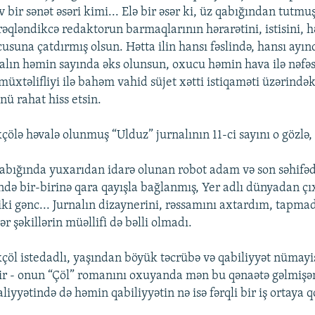
v bir sənət əsəri kimi... Elə bir əsər ki, üz qabığından tutmu
rəqləndikcə redaktorun barmaqlarının hərarətini, istisini, 
suna çatdırmış olsun. Hətta ilin hansı fəslində, hansı ayınd
nalın həmin sayında əks olunsun, oxucu həmin hava ilə nəfəs
müxtəlifliyi ilə bahəm vahid süjet xətti istiqaməti üzərində
nü rahat hiss etsin.
ölə həvalə olunmuş “Ulduz” jurnalının 11-ci sayını o gözlə,
 qabığında yuxarıdan idarə olunan robot adam və son səhifə
ndə bir-birinə qara qayışla bağlanmış, Yer adlı dünyadan çı
ki gənc... Jurnalın dizaynerini, rəssamını axtardım, tapmad
ər şəkillərin müəllifi də bəlli olmadı.
öl istedadlı, yaşından böyük təcrübə və qabiliyyət nümayi
ir - onun “Çöl” romanını oxuyanda mən bu qənaətə gəlmişə
liyyətində də həmin qabiliyyətin nə isə fərqli bir iş ortaya 