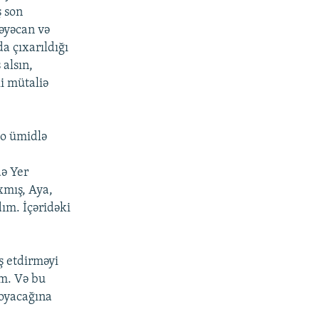
ş son
həyəcan və
a çıxarıldığı
 alsın,
ki mütaliə
 o ümidlə
də Yer
xmış, Aya,
ım. İçəridəki
ş etdirməyi
m. Və bu
qoyacağına