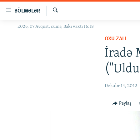
Keçid
BÖLMƏLƏR
linkləri
Axtar
Əsas
2026, 07 Avqust, cümə, Bakı vaxtı 16:18
GÜNDƏM
məzmuna
OXU ZALI
#İZAHLA
qayıt
Əsas
İradə 
KORRUPSIOMETR
naviqasiyaya
#ƏSLINDƏ
qayıt
("Uldu
Axtarışa
FƏRQƏ BAX
keç
QANUNI DOĞRU
Dekabr 14, 2012
ARAŞDIRMA
Paylaş
MULTIMEDIA
RADIO ARXIV
VIDEO
HAQQIMIZDA
FOTOQALEREYA
OXU ZALI