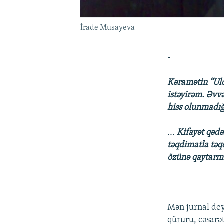
İrade Musayeva
-
Kəramətin “Uld
istəyirəm. Əvv
hiss olunmadığı
...
Kifayət qəd
təqdimatla təqd
özünə qaytarmaq
Mən jurnal dey
qüruru, cəsarət