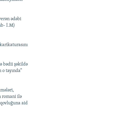
verən ədəbi
ıb- İ.M)
 karikaturasını
 bədii şəkildə
n o tayında”
mələri,
n romani ilə
r qovluğuna aid