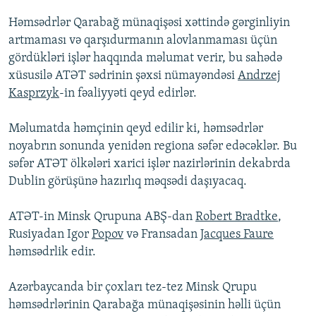
Həmsədrlər Qarabağ münaqişəsi xəttində gərginliyin
artmaması və qarşıdurmanın alovlanmaması üçün
gördükləri işlər haqqında məlumat verir, bu sahədə
xüsusilə ATƏT sədrinin şəxsi nümayəndəsi
Andrzej
Kasprzyk
-in fəaliyyəti qeyd edirlər.
Məlumatda həmçinin qeyd edilir ki, həmsədrlər
noyabrın sonunda yenidən regiona səfər edəcəklər. Bu
səfər ATƏT ölkələri xarici işlər nazirlərinin dekabrda
Dublin görüşünə hazırlıq məqsədi daşıyacaq.
ATƏT-in Minsk Qrupuna ABŞ-dan
Robert Bradtke
,
Rusiyadan Igor
Popov
və Fransadan
Jacques Faure
həmsədrlik edir.
Azərbaycanda bir çoxları tez-tez Minsk Qrupu
həmsədrlərinin Qarabağa münaqişəsinin həlli üçün