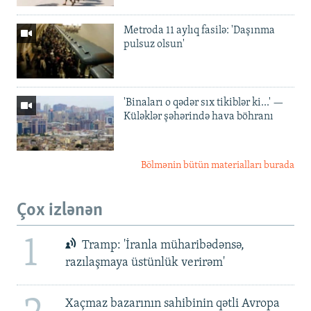
Metroda 11 aylıq fasilə: 'Daşınma
pulsuz olsun'
'Binaları o qədər sıx tikiblər ki...' —
Küləklər şəhərində hava böhranı
Bölmənin bütün materialları burada
Çox izlənən
1
Tramp: 'İranla müharibədənsə,
razılaşmaya üstünlük verirəm'
Xaçmaz bazarının sahibinin qətli Avropa