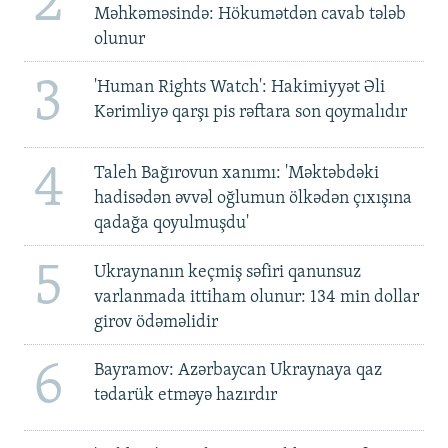
2
Məhkəməsində: Hökumətdən cavab tələb
olunur
3
'Human Rights Watch': Hakimiyyət Əli
Kərimliyə qarşı pis rəftara son qoymalıdır
4
Taleh Bağırovun xanımı: 'Məktəbdəki
hadisədən əvvəl oğlumun ölkədən çıxışına
qadağa qoyulmuşdu'
5
Ukraynanın keçmiş səfiri qanunsuz
varlanmada ittiham olunur: 134 min dollar
girov ödəməlidir
6
Bayramov: Azərbaycan Ukraynaya qaz
tədarük etməyə hazırdır