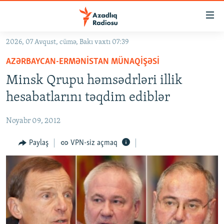
Keçid
linkləri
Əsas
2026, 07 Avqust, cümə, Bakı vaxtı 07:39
məzmuna
GÜNDƏM
AZƏRBAYCAN-ERMƏNISTAN MÜNAQIŞƏSI
qayıt
#İZAHLA
Əsas
Minsk Qrupu həmsədrləri illik
KORRUPSIOMETR
naviqasiyaya
hesabatlarını təqdim ediblər
qayıt
#ƏSLINDƏ
Axtarışa
Noyabr 09, 2012
FƏRQƏ BAX
keç
QANUNI DOĞRU
Paylaş
VPN-siz açmaq
ARAŞDIRMA
MULTIMEDIA
RADIO ARXIV
VIDEO
HAQQIMIZDA
FOTOQALEREYA
OXU ZALI