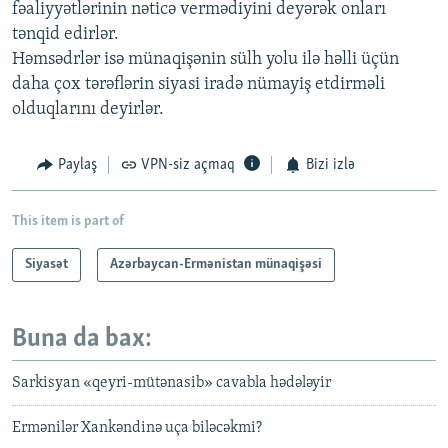
fəaliyyətlərinin nəticə vermədiyini deyərək onları
tənqid edirlər.
Həmsədrlər isə münaqişənin sülh yolu ilə həlli üçün
daha çox tərəflərin siyasi iradə nümayiş etdirməli
olduqlarını deyirlər.
Paylaş
VPN-siz açmaq
Bizi izlə
This item is part of
Siyasət
Azərbaycan-Ermənistan münaqişəsi
Buna da bax:
Sarkisyan «qeyri-mütənasib» cavabla hədələyir
Ermənilər Xankəndinə uça biləcəkmi?