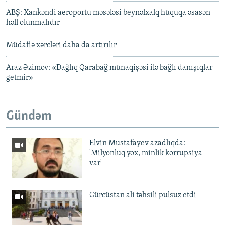
ABŞ: Xankəndi aeroportu məsələsi beynəlxalq hüquqa əsasən
həll olunmalıdır
Müdafiə xərcləri daha da artırılır
Araz Əzimov: «Dağlıq Qarabağ münaqişəsi ilə bağlı danışıqlar
getmir»
Gündəm
Elvin Mustafayev azadlıqda:
'Milyonluq yox, minlik korrupsiya
var'
Gürcüstan ali təhsili pulsuz etdi