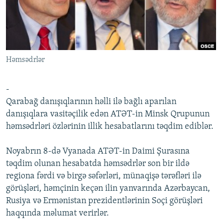
İNFOQRAFIKA
AZƏRBAYCAN ƏDƏBIYYATI KITABXANASI
MISSIYAMIZ
BIZI IZLƏ
KARIKATURA
İSLAM VƏ DEMOKRATIYA
PEŞƏ ETIKASI VƏ JURNALISTIKA STANDARTLARIMIZ
İZ - MƏDƏNIYYƏT PROQRAMI
MATERIALLARIMIZDAN ISTIFADƏ
Həmsədrlər
AZADLIQRADIOSU MOBIL TELEFONUNUZDA
RFE/RL-in bütün saytları
BIZIMLƏ ƏLAQƏ
-
XƏBƏR BÜLLETENLƏRIMIZ
Qarabağ danışıqlarının həlli ilə bağlı aparılan
danışıqlara vasitəçilik edən ATƏT-in Minsk Qrupunun
həmsədrləri özlərinin illik hesabatlarını təqdim ediblər.
Noyabrın 8-də Vyanada ATƏT-in Daimi Şurasına
təqdim olunan hesabatda həmsədrlər son bir ildə
regiona fərdi və birgə səfərləri, münaqişə tərəfləri ilə
görüşləri, həmçinin keçən ilin yanvarında Azərbaycan,
Rusiya və Ermənistan prezidentlərinin Soçi görüşləri
haqqında məlumat verirlər.