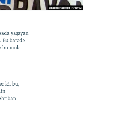
nsada yaşayan
. Bu barədə
ev bununla
ər ki, bu,
din
ehriban