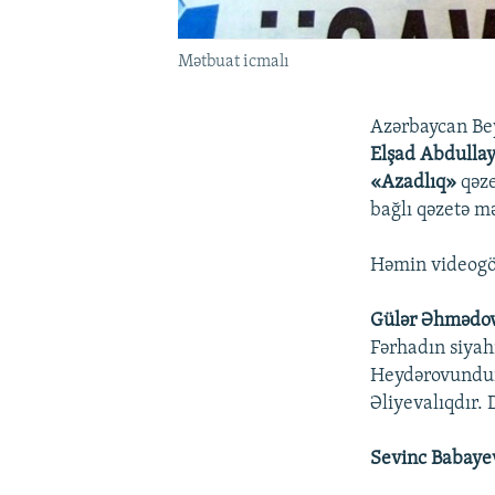
Mətbuat icmalı
Azərbaycan Bey
Elşad Abdulla
«Azadlıq»
qəze
bağlı qəzetə 
Həmin videogö
Gülər Əhmədo
Fərhadın siyahı
Heydərovundur,
Əliyevalıqdır.
Sevinc Babaye