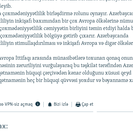
eyib.
çoxmədəniyyətlilik birləşdirmə rolunu oynayır. Azərbayca
iliyin inkişafı baxımından bir çox Avropa ölkələrinə nümun
oxmədəniyyətlilik cəmiyyətin birliyini təmin etdiyi halda b
ə çoxmədəniyyətlilik bölgüyə gətirib çıxarır. Azərbaycanda
iliyin stimullaşdırılması və inkişafı Avropa və digər ölkə
vropa İttifaqı arasında münasibətlərə toxunan qonaq onun
məsinin zəruriliyini vurğulayaraq bu təşkilat tərəfindən Azə
qətnamənin hüquqi çərçivədən kənar olduğunu xüsusi qeyd 
u qətnamənin heç bir hüquqi qüvvəsi yoxdur və bəyannamə x
VPN-siz açmaq
Bizi izlə
Çap et
ax: