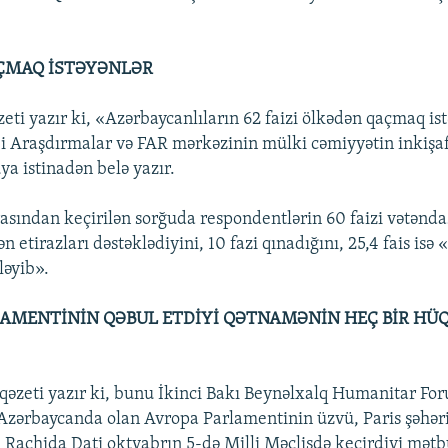
ÇMAQ İSTƏYƏNLƏR
zeti yazır ki, «Azərbaycanlıların 62 faizi ölkədən qaçmaq ist
 Araşdırmalar və FAR mərkəzinin mülki cəmiyyətin inkişafı
ya istinadən belə yazır.
asından keçirilən sorğuda respondentlərin 60 faizi vətənda
n etirazları dəstəklədiyini, 10 fazi qınadığını, 25,4 fais is
ləyib».
AMENTİNİN QƏBUL ETDİYİ QƏTNAMƏNİN HEÇ BİR HÜ
qəzeti yazır ki, bunu İkinci Bakı Beynəlxalq Humanitar F
ı Azərbaycanda olan Avropa Parlamentinin üzvü, Paris şəhəri
i Rachida Dati oktyabrın 5-də Milli Məclisdə keçirdiyi mət