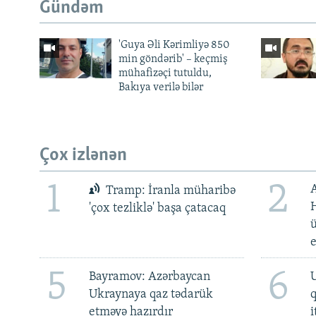
Gündəm
'Guya Əli Kərimliyə 850
min göndərib' – keçmiş
mühafizəçi tutuldu,
Bakıya verilə bilər
Çox izlənən
1
2
Tramp: İranla müharibə
H
'çox tezliklə' başa çatacaq
ü
5
6
Bayramov: Azərbaycan
U
Ukraynaya qaz tədarük
etməyə hazırdır
i