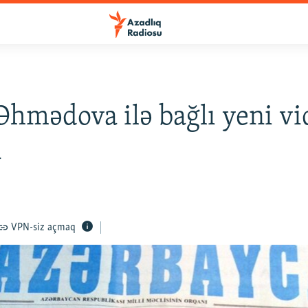
Əhmədova ilə bağlı yeni vi
ı
2
VPN-siz açmaq