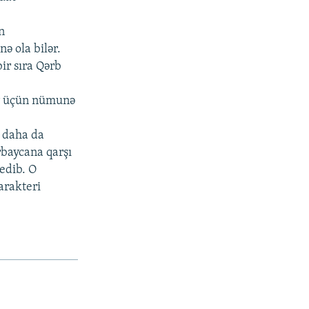
n
ə ola bilər.
ir sıra Qərb
lər üçün nümunə
 daha da
rbaycana qarşı
edib. O
arakteri