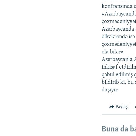
konfransında d
«Azərbaycanda 
çoxmədəniyyətl
Azərbaycanda ç
ölkələrində is
çoxmədəniyyətl
ola bilər».
Azərbaycanla A
inkişaf etdiril
qəbul edilmiş 
bildirib ki, b
daşıyır.
Paylaş
Buna da b