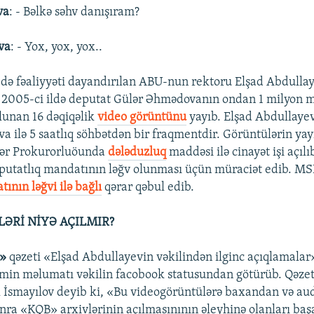
va
: - Bəlkə səhv danışıram?
va
: - Yox, yox, yox..
də fəaliyyəti dayandırılan ABU-nun rektoru Elşad Abdulla
 2005-ci ildə deputat Gülər Əhmədovanın ondan 1 milyon 
olunan 16 dəqiqəlik
video görüntünu
yayıb. Elşad Abdullayev 
a ilə 5 saatlıq söhbətdən bir fraqmentdir. Görüntülərin ya
hər Prokurorluöunda
dələduzluq
maddəsi ilə cinayət işi açıl
putatlıq mandatının ləğv olunması üçün müraciət edib. MS
ının ləğvi ilə bağlı
qərar qəbul edib.
LƏRİ NİYƏ AÇILMIR?
t»
qəzeti «Elşad Abdullayevin vəkilindən ilginc açıqlamala
əmin məlumatı vəkilin facobook statusundan götürüb. Qəzet
il İsmayılov deyib ki, «Bu videogörüntülərə baxandan və aud
nra «KQB» arxivlərinin açılmasınının əleyhinə olanları ba