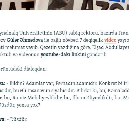
nəlxalq Universitetinin (ABU) sabiq rektoru, hazırda Fra
yev
Gülər Əhmədova
ilə bağlı növbəti 7 dəqiqəlik
video
yayıb
ti məlumat yayıb. Qəzetin yazdığına görə, Elşad Abdullay
məktub və videonun
youtube-dakı linkini
göndərib.
rüntüdəki dialoqdan:
va
: - Bildin? Adamlar var, Fərhadın adamıdır. Konkret bilirl
sıdır, bu Əli İnsanovun siyahısıdır. Bilirlər ki, bu, Kəmaləd
 bu, Ramiz Mehdiyevlikdir, bu, İlham Əliyevlikdir, bu, M
 Düzdür, yoxsa yox?
va
: - Düzdür.