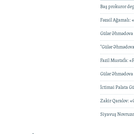
Baş prokuror dep
Fəzail Ağamalı: 
Gülər Əhmədova il
"Gülər Əhmədova 
Fazil Mustafa: «
Gülər Əhmədova 
İctimai Palata G
Zakir Qaralov: «
Siyavuş Novruzov