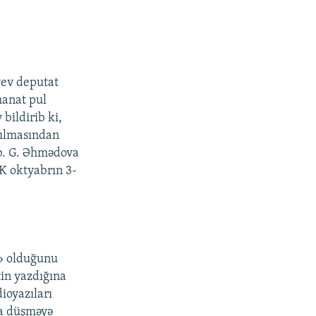
yev deputat
manat pul
bildirib ki,
yılmasından
ıb. G. Əhmədova
K oktyabrın 3-
r» olduğunu
in yazdığına
ioyazıları
şa düşməyə