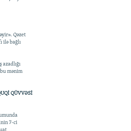
əyir». Qəzet
 ilə bağlı
ş azadlığı
ə «bu mənim
QUQİ QÜVVƏSİ
orumunda
nin 7-ci
buat