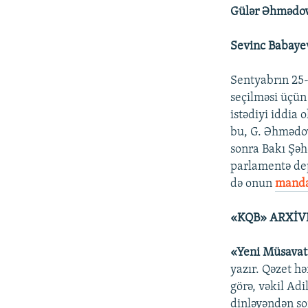
Gülər Əhmədo
Sevinc Babaye
Sentyabrın 25-
seçilməsi üçün
istədiyi iddia 
bu, G. Əhmədov
sonra Bakı Şə
parlamentə de
də onun
mandat
«KQB» ARXİV
«Yeni Müsava
yazır. Qəzet h
görə, vəkil Ad
dinləyəndən so