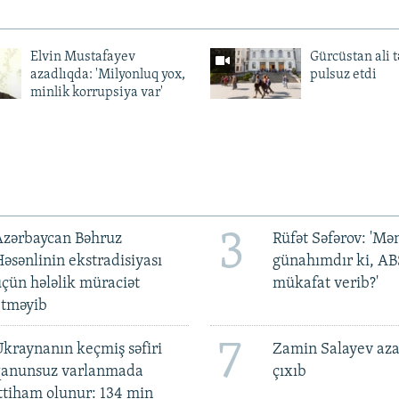
Elvin Mustafayev
Gürcüstan ali t
azadlıqda: 'Milyonluq yox,
pulsuz etdi
minlik korrupsiya var'
3
Azərbaycan Bəhruz
Rüfət Səfərov: 'M
əsənlinin ekstradisiyası
günahımdır ki, A
çün hələlik müraciət
mükafat verib?'
etməyib
7
kraynanın keçmiş səfiri
Zamin Salayev aza
qanunsuz varlanmada
çıxıb
ttiham olunur: 134 min