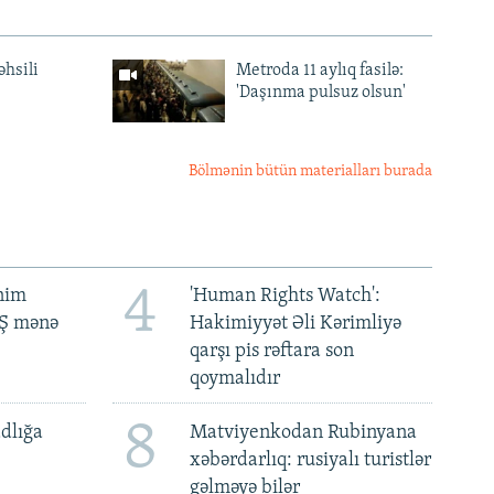
əhsili
Metroda 11 aylıq fasilə:
'Daşınma pulsuz olsun'
Bölmənin bütün materialları burada
4
ənim
'Human Rights Watch':
BŞ mənə
Hakimiyyət Əli Kərimliyə
qarşı pis rəftara son
qoymalıdır
8
dlığa
Matviyenkodan Rubinyana
xəbərdarlıq: rusiyalı turistlər
gəlməyə bilər