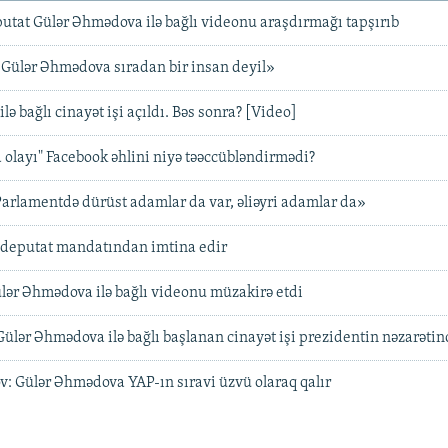
utat Gülər Əhmədova ilə bağlı videonu araşdırmağı tapşırıb
«Gülər Əhmədova sıradan bir insan deyil»
ə bağlı cinayət işi açıldı. Bəs sonra? [Video]
olayı" Facebook əhlini niyə təəccübləndirmədi?
Parlamentdə dürüst adamlar da var, əliəyri adamlar da»
deputat mandatından imtina edir
ülər Əhmədova ilə bağlı videonu müzakirə etdi
Gülər Əhmədova ilə bağlı başlanan cinayət işi prezidentin nəzarəti
: Gülər Əhmədova YAP-ın sıravi üzvü olaraq qalır