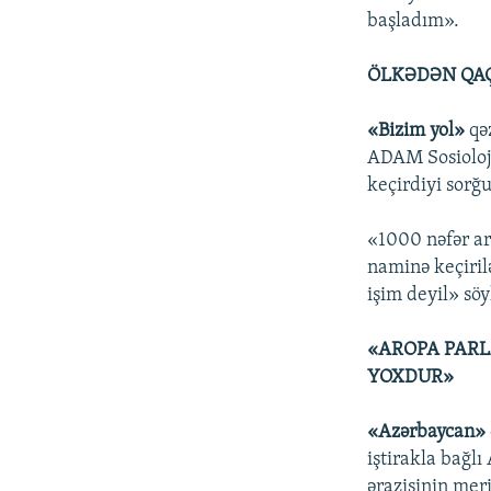
başladım».
ÖLKƏDƏN QA
«Bizim yol»
qə
ADAM Sosioloji
keçirdiyi sorğu
«1000 nəfər ar
naminə keçirilə
işim deyil» söy
«AROPA PARL
YOXDUR»
«Azərbaycan»
iştirakla bağl
ərazisinin mer