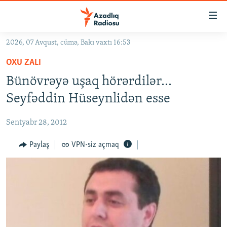
Keçid
linkləri
Əsas
2026, 07 Avqust, cümə, Bakı vaxtı 16:53
məzmuna
GÜNDƏM
OXU ZALI
qayıt
#İZAHLA
Əsas
Bünövrəyə uşaq hörərdilər...
KORRUPSIOMETR
naviqasiyaya
Seyfəddin Hüseynlidən esse
qayıt
#ƏSLINDƏ
Axtarışa
Sentyabr 28, 2012
FƏRQƏ BAX
keç
QANUNI DOĞRU
Paylaş
VPN-siz açmaq
ARAŞDIRMA
MULTIMEDIA
RADIO ARXIV
VIDEO
HAQQIMIZDA
FOTOQALEREYA
OXU ZALI