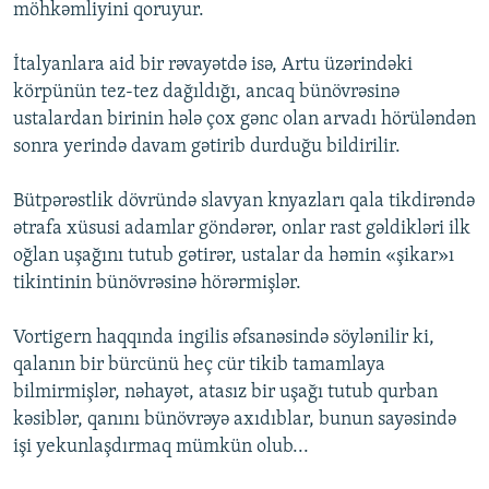
möhkəmliyini qoruyur.
İtalyanlara aid bir rəvayətdə isə, Artu üzərindəki
körpünün tez-tez dağıldığı, ancaq bünövrəsinə
ustalardan birinin hələ çox gənc olan arvadı hörüləndən
sonra yerində davam gətirib durduğu bildirilir.
Bütpərəstlik dövründə slavyan knyazları qala tikdirəndə
ətrafa xüsusi adamlar göndərər, onlar rast gəldikləri ilk
oğlan uşağını tutub gətirər, ustalar da həmin «şikar»ı
tikintinin bünövrəsinə hörərmişlər.
Vortigern haqqında ingilis əfsanəsində söylənilir ki,
qalanın bir bürcünü heç cür tikib tamamlaya
bilmirmişlər, nəhayət, atasız bir uşağı tutub qurban
kəsiblər, qanını bünövrəyə axıdıblar, bunun sayəsində
işi yekunlaşdırmaq mümkün olub...