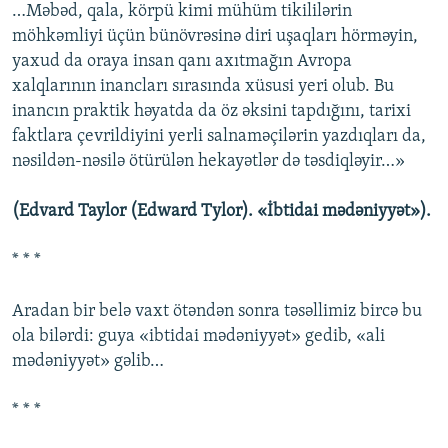
…Məbəd, qala, körpü kimi mühüm tikililərin
möhkəmliyi üçün bünövrəsinə diri uşaqları hörməyin,
yaxud da oraya insan qanı axıtmağın Avropa
xalqlarının inancları sırasında xüsusi yeri olub. Bu
inancın praktik həyatda da öz əksini tapdığını, tarixi
faktlara çevrildiyini yerli salnaməçilərin yazdıqları da,
nəsildən-nəsilə ötürülən hekayətlər də təsdiqləyir…»
(Edvard Taylor (Edward Tylor). «İbtidai mədəniyyət»).
* * *
Aradan bir belə vaxt ötəndən sonra təsəllimiz bircə bu
ola bilərdi: guya «ibtidai mədəniyyət» gedib, «ali
mədəniyyət» gəlib…
* * *