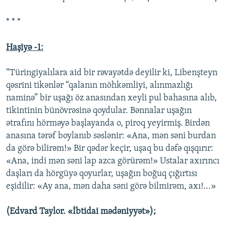
* * *
Haşiyə -1:
“Türingiyalılara aid bir rəvayətdə deyilir ki, Libenşteyn
qəsrini tikənlər “qalanın möhkəmliyi, alınmazlığı
naminə” bir uşağı öz anasından xeyli pul bahasına alıb,
tikintinin bünövrəsinə qoydular. Bənnalar uşağın
ətrafını hörməyə başlayanda o, piroq yeyirmiş. Birdən
anasına tərəf boylanıb səslənir: «Ana, mən səni burdan
da görə bilirəm!» Bir qədər keçir, uşaq bu dəfə qışqırır:
«Ana, indi mən səni lap azca görürəm!» Ustalar axırıncı
daşları da hörgüyə qoyurlar, uşağın boğuq çığırtısı
eşidilir: «Ay ana, mən daha səni görə bilmirəm, axı!...»
(Edvard Taylor. «İbtidai mədəniyyət»);