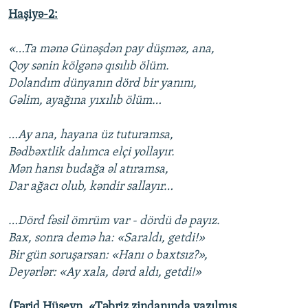
Haşiyə-2:
«…Ta mənə Günəşdən pay düşməz, ana,
Qoy sənin kölgənə qısılıb ölüm.
Dolandım dünyanın dörd bir yanını,
Gəlim, ayağına yıxılıb ölüm…
…Ay ana, hayana üz tuturamsa,
Bədbəxtlik dalımca elçi yollayır.
Mən hansı budağa əl atıramsa,
Dar ağacı olub, kəndir sallayır…
…Dörd fəsil ömrüm var - dördü də payız.
Bax, sonra demə ha: «Saraldı, getdi!»
Bir gün soruşarsan: «Hanı o baxtsız?»,
Deyərlər: «Ay xala, dərd aldı, getdi!»
(Fərid Hüseyn. «Təbriz zindanında yazılmış