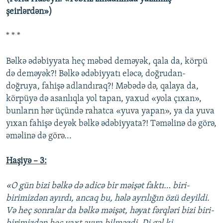
şeirlərdən»)
* * *
Bəlkə ədəbiyyata heç məbəd deməyək, qala da, körpü
də deməyək?! Bəlkə ədəbiyyatı eləcə, doğrudan-
doğruya, fahişə adlandıraq?! Məbədə də, qalaya da,
körpüyə də asanlıqla yol tapan, yaxud «yola çıxan»,
bunların hər üçündə rahatca «yuva yapan», ya da yuva
yıxan fahişə deyək bəlkə ədəbiyyata?! Təməlinə də görə,
əməlinə də görə...
Haşiyə – 3:
«O gün bizi bəlkə də adicə bir məişət faktı… biri-
birimizdən ayırdı, ancaq bu, hələ ayrılığın özü deyildi.
Və heç sonralar da bəlkə məişət, həyat fərqləri bizi biri-