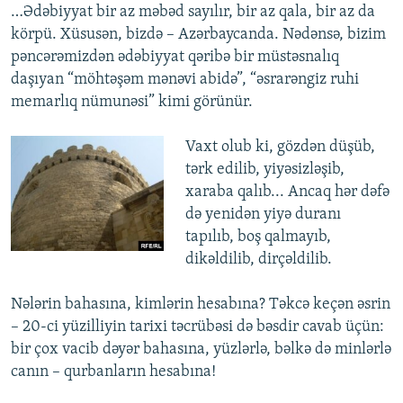
…Ədəbiyyat bir az məbəd sayılır, bir az qala, bir az da
körpü. Xüsusən, bizdə – Azərbaycanda. Nədənsə, bizim
pəncərəmizdən ədəbiyyat qəribə bir müstəsnalıq
daşıyan “möhtəşəm mənəvi abidə”, “əsrarəngiz ruhi
memarlıq nümunəsi” kimi görünür.
Vaxt olub ki, gözdən düşüb,
tərk edilib, yiyəsizləşib,
xaraba qalıb... Ancaq hər dəfə
də yenidən yiyə duranı
tapılıb, boş qalmayıb,
dikəldilib, dirçəldilib.
Nələrin bahasına, kimlərin hesabına? Təkcə keçən əsrin
– 20-ci yüzilliyin tarixi təcrübəsi də bəsdir cavab üçün:
bir çox vacib dəyər bahasına, yüzlərlə, bəlkə də minlərlə
canın – qurbanların hesabına!