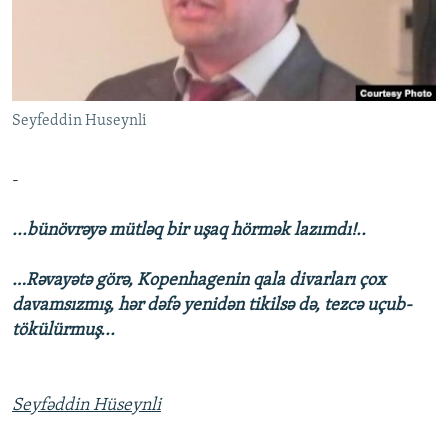
İNFOQRAFIKA
AZƏRBAYCAN ƏDƏBIYYATI KITABXANASI
MISSIYAMIZ
BIZI IZLƏ
KARIKATURA
İSLAM VƏ DEMOKRATIYA
PEŞƏ ETIKASI VƏ JURNALISTIKA STANDARTLARIMIZ
İZ - MƏDƏNIYYƏT PROQRAMI
MATERIALLARIMIZDAN ISTIFADƏ
Seyfeddin Huseynli
AZADLIQRADIOSU MOBIL TELEFONUNUZDA
RFE/RL-in bütün saytları
BIZIMLƏ ƏLAQƏ
-
XƏBƏR BÜLLETENLƏRIMIZ
...bünövrəyə mütləq bir uşaq hörmək lazımdı!..
…Rəvayətə görə, Kopenhagenin qala divarları çox
davamsızmış, hər dəfə yenidən tikilsə də, tezcə uçub-
tökülürmuş...
Seyfəddin Hüseynli