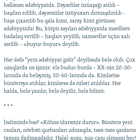
bəllənən ədəbiyyatda. Dəyərlilər üzüaşağı atılıb –
başdan edilib, dəyərsizlər üzüyuxarı dırmaşdırılıb -
başa çıxarılıb bu qala kimi, saray kimi görünən
ədəbiyyatda! Bu, körpü sayılan ədəbiyyatda mərdlərə
badalaq verilib – haqları yeyilib, namərdlər üçün xalı
sərilib – «buyur-buyur» deyilib.
Hər dəfə “yeni ədəbiyyat gəlir” deyiləndə belə olub. Çox
uzaqlarda nə işimiz: elə budur-burda – XX-nin 20-30-
larında da beləymiş, 50-60-larında da. Kimlərisə
bünövrəyə atıblar, kimlərsə də özləri atılıblar. Hər
halda, belə yazılır, belə deyilir, belə bilinir.
* * *
İndimizdə bəs? «Köhnə idarəmiz durur». Bünövrə yeni
canları, növbəti qurbanları udmaqda, təzə-təzə qanların
tamını dadmaqdadır. Halal-xoşu, nuş-canı olmasın heç!