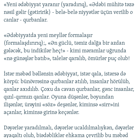
«Yeni ədəbiyyat yaranır (yaradırıq), «Ədəbi mühitə təzə
nəsil gəlir (gətiririk) - belə-belə niyyətlər üçün verilib o
canlar - qurbanlar.
«Ədəbiyyatda yeni meyllər formalaşır
(formalaşdırırıq);, «Ən güclü, təmiz dalğa bir azdan
gələcək, bu indikilər heç!» - kimi məramlar uğrunda
«nə günəşlər batıb», talelər qaralıb, ömürlər puç olub!
İstər məbəd bəllənsin ədəbiyyat, istər qala, istərsə də
körpü: bünövrəsinə qurbanlar atılıb, insanlar hörülüb,
qanlar axıdılıb. Çoxu da cavan qurbanlar, gənc insanlar,
qızıl-qırmızı qanlar. Oyuna düşənlər, boyundan
ilişənlər, ürəyini «söz» deşənlər, kiminsə «sirr»ini
açanlar, kiminsə girinə keçənlər.
Dəyərlər yaradılmalı, dəyərlər ucaldılmalıykən, dəyərlər
ayaqaltı olub, biədəbliklər ehkama çevrilib bu məbəd