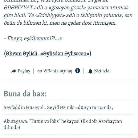
birimizdən heç vaxt ayıra bilməzdi. Di gəl ki,
ƏDƏBİYYAT adlı o «gəzəyən gözəl» yamanca aramıza
girə bildi. Və «Ədəbiyyat» adlı o fahişənin yolunda, sən
özün də bilirsən ki, mən nə qədər dost itirmişəm.
- Eheyy, eşidirsənmi?!...»
(Əkrəm Əylisli. «Əylisdən Əylisəcən»)
Paylaş
VPN-siz açmaq
Bizi izlə
Buna da bax:
Seyfəddin Hüseynli. Seyid Əzimlə «dünya turu»nda,
Akutagawa. "Tütün və İblis" hekayəsi (İlk dəfə Azərbaycan
dilində)