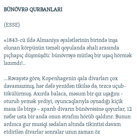
BÜNÖVRƏ QURBANLARI
(ESSE)
«1843-cü ildə Almaniya əyalətlərinin birində inşa
olunan körpünün təməli qoyulanda əhali arasında
pıçhapıç düşmüşdü: bünövrəyə mütləq bir uşaq hörmək
lazımdı!..
…Rəvayətə görə, Kopenhagenin qala divarları çox
davamsızmış, hər dəfə yenidən tikilsə də, tezcə uçub-
tökülürmuş. Axırda balaca, məsum bir qız uşağını -
oturub yemək yediyi, oyuncaqlarıyla oynadığı kiçik
masa ilə birgə – aparıb divarın bünövrəsinə qoyurlar, 12
nəfər usta bir anda onun ətrafını hörüb qaldırır. Bunun
ardınca gur musiqi sədaları altında tikintisi davam
etdirilən divarlar sonralar uzun zaman öz