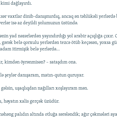
 kimi dağlayırdı.
sər vaxtlar dinib-danışmırdıq, ancaq ən təhlükəli yerlərdə 
yerlər isə az deyildi yolumuzun üstündə.
nin yad nəzərlərdən yayındırdığı yol arabir açıqlığa çıxır. O
 gərək belə qorxulu yerlərdən tezcə ötüb keçəsən, yoxsa gül
adam itirmişik belə yerlərdə...
rdir, kimdən öyrənmisən? – sataşdım ona.
lə şeylər danışaram, matın-qutun quruyar.
 gəlsin, uşaqlıqdan nağılları xoşlayıram mən.
u, həyatın xalis gerçək üzüdür.
 nəhəng palıdın altında otluğa sərələndik; ağır çəkmələri a