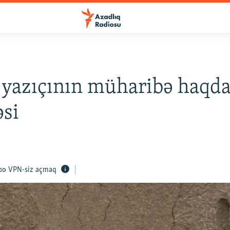
yazıçının müharibə haqd
si
VPN-siz açmaq