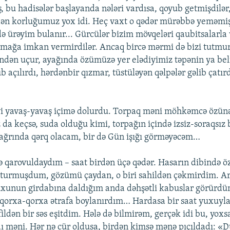
, bu hadisələr başlayanda nələri vardısa, qoyub getmişdilər,
n korluğumuz yox idi. Heç vaxt o qədər mürəbbə yeməmiş
 ürəyim bulanır... Gürcülər bizim mövqeləri qaubitsalarla
rmağa imkan vermirdilər. Ancaq bircə mərmi də bizi tutmur
ndən uçur, ayağında özümüzə yer elədiyimiz təpənin ya bel
açılırdı, hərdənbir qızmar, tüstüləyən qəlpələr gəlib çatırd
liyi yavaş-yavaş içimə dolurdu. Torpaq məni möhkəmcə özünə
z da keçsə, suda olduğu kimi, torpağın içində izsiz-soraqsız
ağrında qərq olacam, bir də Gün işığı görməyəcəm…
ə qarovuldaydım – saat birdən üçə qədər. Hasarın dibində
 oturmuşdum, gözümü çaydan, o biri sahildən çəkmirdim. A
unun girdabına daldığım anda dəhşətli kabuslar görürdüm
, qorxa-qorxa ətrafa boylanırdım… Hardasa bir saat yuxuyla
ldən bir səs eşitdim. Hələ də bilmirəm, gerçək idi bu, yoxs
 məni. Hər nə cür oldusa, birdən kimsə mənə pıçıldadı: «Du