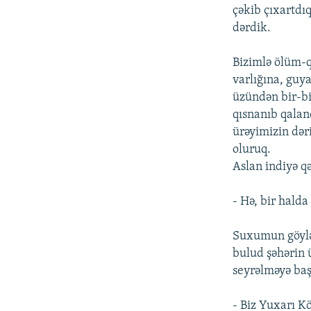
çəkib çıxartdı
dərdik.
Bizimlə ölüm-q
varlığına, guya
üzündən bir-bi
qısnanıb qalan
ürəyimizin dər
oluruq.
Aslan indiyə q
- Hə, bir hald
Suxumun göylər
bulud şəhərin 
seyrəlməyə baş
- Biz Yuxarı Kö