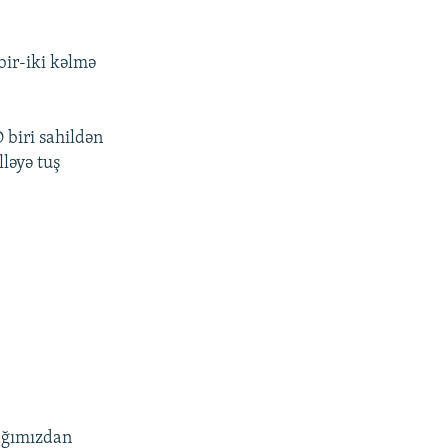
bir-iki kəlmə
 biri sahildən
ləyə tuş
yağımızdan