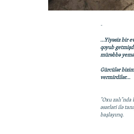
-
...Yiyəsiz bir 
qoyub getmişdi
mürəbbə yeməm
Gürcülər bizim
vermirdilər...
"Oxu zalı"nda 
əsərləri ilə ta
başlayırıq.