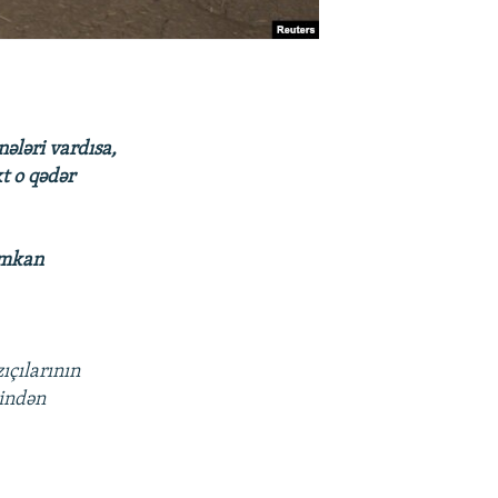
nələri vardısa,
t o qədər
imkan
ıçılarının
rindən