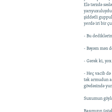
Elə tərzdə səs
yarıyuxuluydu
şiddətli guppul
yerdə iri bir ç
- Bu dediklərin
- Bəyəm mən de
- Gərək ki, yo
- Heç vacib də 
tək armudun a
gövdəsində yum
Suxumun göylə
Başımızın üstə