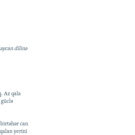
aycan dilinə
q. Az qala
 güclə
birtəhər can
qalan yerini