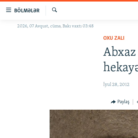
Keçid
BÖLMƏLƏR
linkləri
Axtar
Əsas
2026, 07 Avqust, cümə, Bakı vaxtı 03:48
GÜNDƏM
məzmuna
OXU ZALI
#İZAHLA
qayıt
Əsas
Abxaz 
KORRUPSIOMETR
naviqasiyaya
#ƏSLINDƏ
qayıt
hekayə
Axtarışa
FƏRQƏ BAX
keç
QANUNI DOĞRU
İyul 28, 2012
ARAŞDIRMA
Paylaş
MULTIMEDIA
RADIO ARXIV
VIDEO
HAQQIMIZDA
FOTOQALEREYA
OXU ZALI