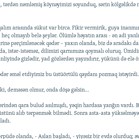
q, tərdən nəmləmiş köynəyimizi soyunduq, sərin kölgəlikdə 
alım arasında sükut var bircə. Fikir vermirik, guya inanmır
 heç olmayıb belə şeylər. Ölümlə həyatın arası - ən adi yan
rinə pərçimlənəcək qədər – yaxın olanda, biz də aradakı da
da, istər-istəməz, dilimizi qarnımıza qoymalı oluruq. Ümidi
inliyində gizlədir, yad gözlərdən yayındırır, yükünü də elə
ədər əməl etdiyimiz bu üstüörtülü qaydanı pozmaq istəyirdi
a ki, deməsən olmur, onda döşə gəlsin…
indən qara bulud asılmışdı, yəqin hardasa yanğın vardı. B
üstünü alıb tərpənmək bilmədi. Sonra asta-asta yüksəlməyə,
ladı.
rpüdə olanda, - Aslan başladı, - yiyəsiz bir evdə olurduq; ə