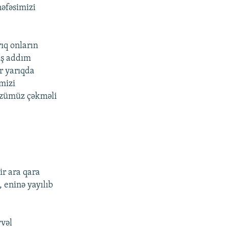
nəfəsimizi
ıq onların
lış addım
r yarıqda
mizi
 özümüz çəkməli
.
ir ara qara
 eninə yayılıb
vvəl