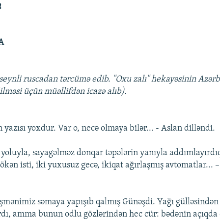
a
A
eynli ruscadan tərcümə edib. "Oxu zalı" hekayəsinin Azərb
ilməsi üçün müəllifdən icazə alıb).
ın yazısı yoxdur. Var o, necə olmaya bilər... - Aslan dilləndi.
a yoluyla, sayagəlməz donqar təpələrin yanıyla addımlayırdı
ökən isti, iki yuxusuz gecə, ikiqat ağırlaşmış avtomatlar... –
mənimiz səmaya yapışıb qalmış Günəşdi. Yağı gülləsindən 
dı, amma bunun odlu gözlərindən hec cür: bədənin açıqda 