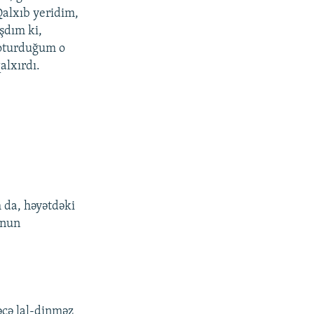
Qalxıb yeridim,
şdım ki,
l oturduğum o
alxırdı.
m da, həyətdəki
onun
əcə lal-dinməz