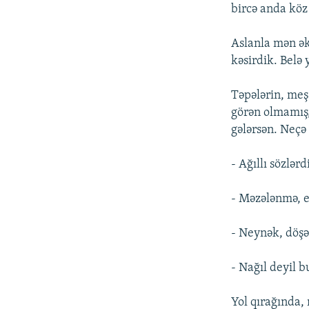
bircə anda köz
Aslanla mən ək
kəsirdik. Belə 
Təpələrin, meşə
görən olmamış,
gələrsən. Neçə 
- Ağıllı sözlə
- Məzələnmə, e
- Neynək, döşə
- Nağıl deyil b
Yol qırağında,