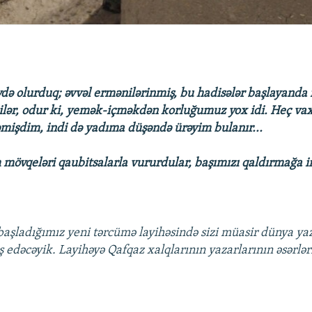
evdə olurduq; əvvəl ermənilərinmiş, bu hadisələr başlayanda 
lər, odur ki, yemək-içməkdən korluğumuz yox idi. Heç vax
işdim, indi də yadıma düşəndə ürəyim bulanır...
 mövqeləri qaubitsalarla vururdular, başımızı qaldırmağa 
başladığımız yeni tərcümə layihəsində sizi müasir dünya yaz
nış edəcəyik. Layihəyə Qafqaz xalqlarının yazarlarının əsərlə