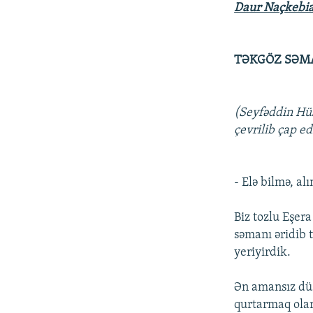
Daur Naçkebi
TƏKGÖZ SƏM
(Seyfəddin Hüs
çevrilib çap ed
- Elə bilmə, al
Biz tozlu Eşer
səmanı əridib t
yeriyirdik.
Ən amansız düş
qurtarmaq olar