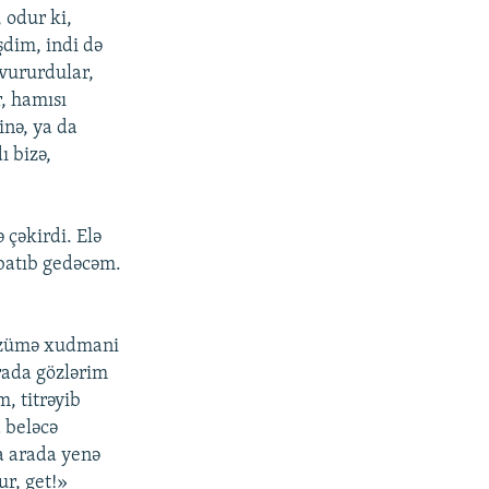
 odur ki,
dim, indi də
 vururdular,
, hamısı
inə, ya da
ı bizə,
 çəkirdi. Elə
 batıb gedəcəm.
 özümə xudmani
rada gözlərim
, titrəyib
 beləcə
a arada yenə
r, get!»