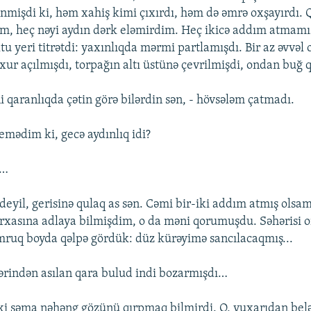
lənmişdi ki, həm xahiş kimi çıxırdı, həm də əmrə oxşayırdı. 
m, heç nəyi aydın dərk eləmirdim. Heç ikicə addım atmamı
tu yeri titrətdi: yaxınlıqda mərmi partlamışdı. Bir az əvvə
uxur açılmışdı, torpağın altı üstünə çevrilmişdi, ondan buğ q
i qaranlıqda çətin görə bilərdin sən, - hövsələm çatmadı.
mədim ki, gecə aydınlıq idi?
x…
deyil, gerisinə qulaq as sən. Cəmi bir-iki addım atmış olsa
rxasına adlaya bilmişdim, o da məni qorumuşdu. Səhərisi 
ruq boyda qəlpə gördük: düz kürəyimə sancılacaqmış...
rindən asılan qara bulud indi bozarmışdı…
ki səma nəhəng gözünü qırpmaq bilmirdi. O, yuxarıdan bel