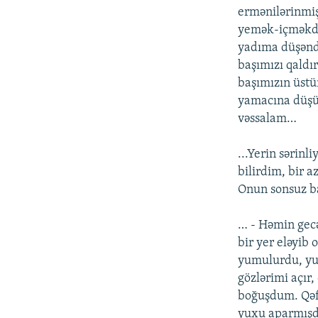
ermənilərinmiş
yemək-içməkdə
yadıma düşəndə
başımızı qaldı
başımızın üstü
yamacına düşüb 
vəssalam…
...Yerin sərin
bilirdim, bir a
Onun sonsuz b
… - Həmin gec
bir yer eləyib
yumulurdu, yux
gözlərimi açır
boğuşdum. Qəfi
yuxu aparmışdı