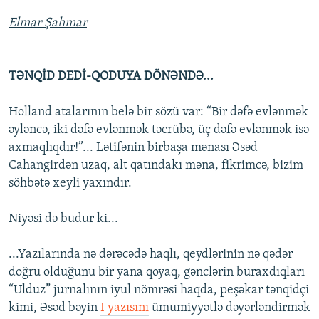
Elmar Şahmar
TƏNQİD DEDİ-QODUYA DÖNƏNDƏ...
Holland atalarının belə bir sözü var: “Bir dəfə evlənmək
əyləncə, iki dəfə evlənmək təcrübə, üç dəfə evlənmək isə
axmaqlıqdır!”... Lətifənin birbaşa mənası Əsəd
Cahangirdən uzaq, alt qatındakı məna, fikrimcə, bizim
söhbətə xeyli yaxındır.
Niyəsi də budur ki...
...Yazılarında nə dərəcədə haqlı, qeydlərinin nə qədər
doğru olduğunu bir yana qoyaq, gənclərin buraxdıqları
“Ulduz” jurnalının iyul nömrəsi haqda, peşəkar tənqidçi
kimi, Əsəd bəyin
I yazısını
ümumiyyətlə dəyərləndirmək