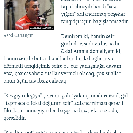
tapa bilməyib bəndi “söz
yığını” adlandırmaq peşəkar
tənqidçi üçün bağışlanmazdır.
Əsəd Cahangir
Demirəm ki, həmin şeir
güclüdür, şedevrdir, nədir...
Əsla! Amma deməliyəm ki,
həmin şeirdə bütün bəndlər bir-birilə bağlıdır və
hörmətli tənqidçimiz şeirə bu cür yanaşmağa davam
etsə, çox cavabsız suallar verməli olacaq, çox suallar
onun üçün cavabsız qalacaq.
“Sevgiyə elegiya” şeirinin gah “yalançı modernizm”, gah
“tapmaca effekti doğuran şeir” adlandırılması qərəzli
fikirlərin nümayişindən başqa nədirsə, elə o özü də,
qərəzlidir.