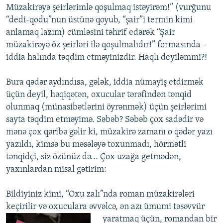
Müzakirəyə şeirlərimlə qoşulmaq istəyirəm!” (vurğunu
“dedi-qodu”nun üstünə qoyub, “şair”i termin kimi
anlamaq lazım) cümləsini təhrif edərək “Şair
müzakirəyə öz şeirləri ilə qoşulmalıdır!” formasında –
iddia halında təqdim etməyinizdir. Haqlı deyiləmmi?!
Bura qədər aydındısa, gələk, iddia nümayiş etdirmək
üçün deyil, həqiqətən, oxucular tərəfindən tənqid
olunmaq (münasibətlərini öyrənmək) üçün şeirlərimi
sayta təqdim etməyimə. Səbəb? Səbəb çox sadədir və
mənə çox qəribə gəlir ki, müzakirə zamanı o qədər yazı
yazıldı, kimsə bu məsələyə toxunmadı, hörmətli
tənqidçi, siz özünüz də... Çox uzağa getmədən,
yaxınlardan misal gətirim:
Bildiyiniz kimi, “Oxu zalı”nda roman müzakirələri
keçirilir və oxuculara əvvəlcə, ən azı
ümumi təsəvvür
yaratmaq üçün, romandan bir