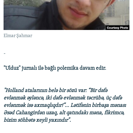
İNFOQRAFIKA
AZƏRBAYCAN ƏDƏBIYYATI KITABXANASI
MISSIYAMIZ
BIZI IZLƏ
KARIKATURA
İSLAM VƏ DEMOKRATIYA
PEŞƏ ETIKASI VƏ JURNALISTIKA STANDARTLARIMIZ
İZ - MƏDƏNIYYƏT PROQRAMI
MATERIALLARIMIZDAN ISTIFADƏ
Elmar Şahmar
AZADLIQRADIOSU MOBIL TELEFONUNUZDA
RFE/RL-in bütün saytları
BIZIMLƏ ƏLAQƏ
-
XƏBƏR BÜLLETENLƏRIMIZ
"Ulduz" jurnalı ilə bağlı polemika davam edir.
"Holland atalarının belə bir sözü var: “Bir dəfə
evlənmək əyləncə, iki dəfə evlənmək təcrübə, üç dəfə
evlənmək isə axmaqlıqdır!”... Lətifənin birbaşa mənası
Əsəd Cahangirdən uzaq, alt qatındakı məna, fikrimcə,
bizim söhbətə xeyli yaxındır".