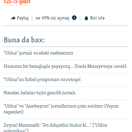
525-ci qəzet
Paylaş
VPN-siz açmaq
Bizi izlə
Buna da bax:
"Ulduz" jurnalı və ədəbi mətbəximiz
Hamımız bir bataqlıqda yaşayırıq... (İradə Musayevaya cavab)
“Ulduz”un futbol çempionatı və avtoqol
Nənələr, babalar üçün gənclik jurnalı
"Ulduz" və "Azərbaycan" jurnallarının çoxu satılmır (Yayım
rəqəmləri)
Zeynal Məmmədli: "Ən dəhşətlisi budur ki..." ("Ulduz
polemikası")