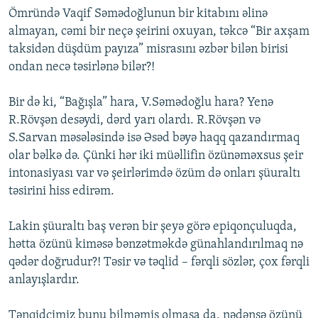
Ömründə Vaqif Səmədoğlunun bir kitabını əlinə
almayan, cəmi bir neçə şeirini oxuyan, təkcə “Bir axşam
taksidən düşdüm payıza” misrasını əzbər bilən birisi
ondan necə təsirlənə bilər?!
Bir də ki, “Bağışla” hara, V.Səmədoğlu hara? Yenə
R.Rövşən desəydi, dərd yarı olardı. R.Rövşən və
S.Sarvan məsələsində isə Əsəd bəyə haqq qazandırmaq
olar bəlkə də. Çünki hər iki müəllifin özünəməxsus şeir
intonasiyası var və şeirlərimdə özüm də onları şüuraltı
təsirini hiss edirəm.
Lakin şüuraltı baş verən bir şeyə görə epiqonçuluqda,
hətta özünü kiməsə bənzətməkdə günahlandırılmaq nə
qədər doğrudur?! Təsir və təqlid – fərqli sözlər, çox fərqli
anlayışlardır.
Tənqidçimiz bunu bilməmiş olmasa da, nədənsə özünü