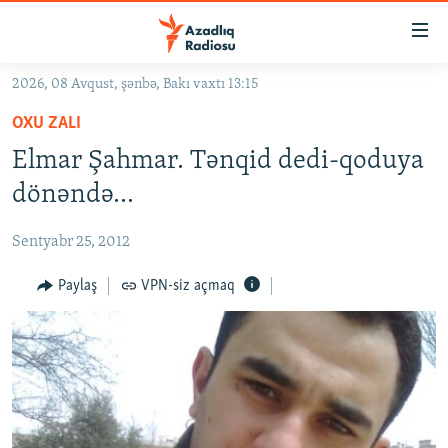
Keçid
linkləri
Əsas
2026, 08 Avqust, şənbə, Bakı vaxtı 13:15
məzmuna
GÜNDƏM
OXU ZALI
qayıt
#İZAHLA
Əsas
Elmar Şahmar. Tənqid dedi-qoduya
KORRUPSIOMETR
naviqasiyaya
dönəndə...
qayıt
#ƏSLINDƏ
Axtarışa
Sentyabr 25, 2012
FƏRQƏ BAX
keç
QANUNI DOĞRU
Paylaş
VPN-siz açmaq
ARAŞDIRMA
MULTIMEDIA
RADIO ARXIV
VIDEO
HAQQIMIZDA
FOTOQALEREYA
OXU ZALI