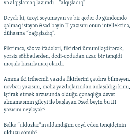
və alqışlamaq lazımdı – “alqışladıq”.
Deyək ki, ürəyi soyumayan və bir qədər də gündəmdə
qalmaq istəyən Əsəd bəyin II yazısını onun intellektinə,
dühasına “bağışladıq”.
Fikrimcə, söz və ifadələri, fikirləri ümumiləşdirərək,
yersiz söhbətlərdən, dedi-qodudan uzaq bir tənqidi
məqalə hazırlamaq olardı.
Amma iki irihəcmli yazıda fikirlərini çatdıra bilməyən,
növbəti yazısını, məhz yazdıqlarından anlaşıldığı kimi,
iştirak etmək arzusunda olduğu qonaqlığa dəvət
almamasının gileyi ilə başlayan Əsəd bəyin bu III
yazısını neyləyək?
Bəlkə “ulduzlar”ın aldandığını qeyd edən tənqidçinin
ulduzu sönüb?