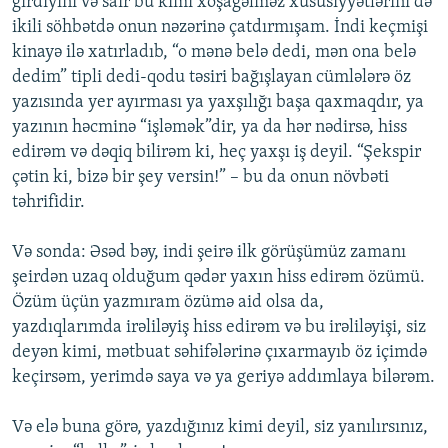
girdiyini və sair bu kimi xoşagəlməz xüsusiyyətlərini də
ikili söhbətdə onun nəzərinə çatdırmışam. İndi keçmişi
kinayə ilə xatırladıb, “o mənə belə dedi, mən ona belə
dedim” tipli dedi-qodu təsiri bağışlayan cümlələrə öz
yazısında yer ayırması ya yaxşılığı başa qaxmaqdır, ya
yazının həcminə “işləmək”dir, ya da hər nədirsə, hiss
edirəm və dəqiq bilirəm ki, heç yaxşı iş deyil. “Şekspir
çətin ki, bizə bir şey versin!” – bu da onun növbəti
təhrifidir.
Və sonda: Əsəd bəy, indi şeirə ilk görüşümüz zamanı
şeirdən uzaq olduğum qədər yaxın hiss edirəm özümü.
Özüm üçün yazmıram özümə aid olsa da,
yazdıqlarımda irəliləyiş hiss edirəm və bu irəliləyişi, siz
deyən kimi, mətbuat səhifələrinə çıxarmayıb öz içimdə
keçirsəm, yerimdə saya və ya geriyə addımlaya bilərəm.
Və elə buna görə, yazdığınız kimi deyil, siz yanılırsınız,