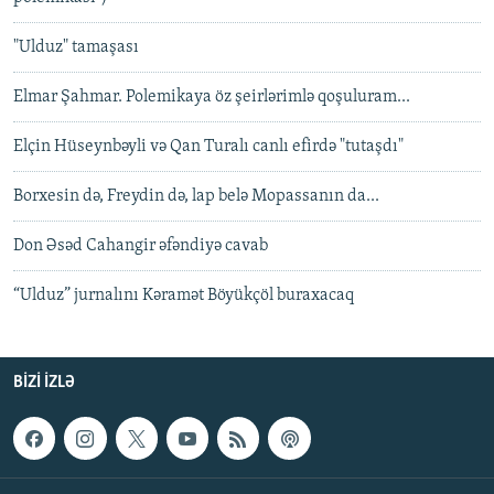
"Ulduz" tamaşası
Elmar Şahmar. Polemikaya öz şeirlərimlə qoşuluram...
Elçin Hüseynbəyli və Qan Turalı canlı efirdə "tutaşdı"
Borxesin də, Freydin də, lap belə Mopassanın da...
Don Əsəd Cahangir əfəndiyə cavab
“Ulduz” jurnalını Kəramət Böyükçöl buraxacaq
BIZI IZLƏ