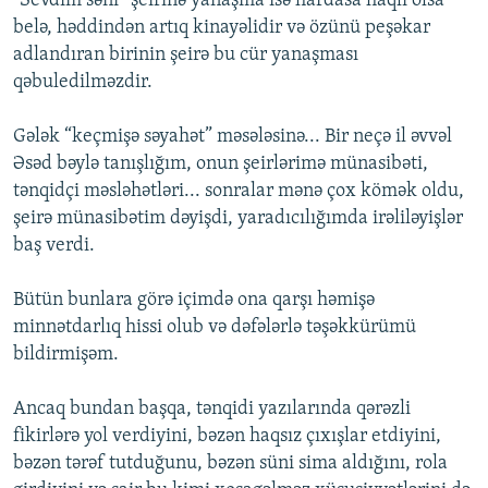
“Sevdim səni” şeirinə yanaşma isə hardasa haqlı olsa
belə, həddindən artıq kinayəlidir və özünü peşəkar
adlandıran birinin şeirə bu cür yanaşması
qəbuledilməzdir.
Gələk “keçmişə səyahət” məsələsinə... Bir neçə il əvvəl
Əsəd bəylə tanışlığım, onun şeirlərimə münasibəti,
tənqidçi məsləhətləri... sonralar mənə çox kömək oldu,
şeirə münasibətim dəyişdi, yaradıcılığımda irəliləyişlər
baş verdi.
Bütün bunlara görə içimdə ona qarşı həmişə
minnətdarlıq hissi olub və dəfələrlə təşəkkürümü
bildirmişəm.
Ancaq bundan başqa, tənqidi yazılarında qərəzli
fikirlərə yol verdiyini, bəzən haqsız çıxışlar etdiyini,
bəzən tərəf tutduğunu, bəzən süni sima aldığını, rola