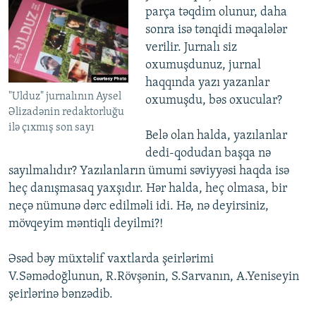
parça təqdim olunur, daha
sonra isə tənqidi məqalələr
verilir. Jurnalı siz
oxumuşdunuz, jurnal
haqqında yazı yazanlar
"Ulduz" jurnalının Aysel
oxumuşdu, bəs oxucular?
Əlizadənin redaktorluğu
ilə çıxmış son sayı
Belə olan halda, yazılanlar
dedi-qodudan başqa nə
sayılmalıdır? Yazılanların ümumi səviyyəsi haqda isə
heç danışmasaq yaxşıdır. Hər halda, heç olmasa, bir
neçə nümunə dərc edilməli idi. Hə, nə deyirsiniz,
mövqeyim məntiqli deyilmi?!
Əsəd bəy müxtəlif vaxtlarda şeirlərimi
V.Səmədoğlunun, R.Rövşənin, S.Sarvanın, A.Yeniseyin
şeirlərinə bənzədib.