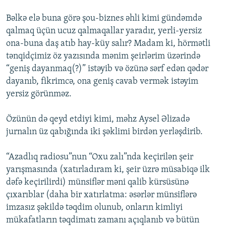
Bəlkə elə buna görə şou-biznes əhli kimi gündəmdə
qalmaq üçün ucuz qalmaqallar yaradır, yerli-yersiz
ona-buna daş atıb hay-küy salır? Madam ki, hörmətli
tənqidçimiz öz yazısında mənim şeirlərim üzərində
“geniş dayanmaq(?)” istəyib və özünə sərf edən qədər
dayanıb, fikrimcə, ona geniş cavab vermək istəyim
yersiz görünməz.
Özünün də qeyd etdiyi kimi, məhz Aysel Əlizadə
jurnalın üz qabığında iki şəklimi birdən yerləşdirib.
“Azadlıq radiosu”nun “Oxu zalı”nda keçirilən şeir
yarışmasında (xatırladıram ki, şeir üzrə müsabiqə ilk
dəfə keçirilirdi) münsiflər məni qalib kürsüsünə
çıxarıblar (daha bir xatırlatma: əsərlər münsiflərə
imzasız şəkildə təqdim olunub, onların kimliyi
mükafatların təqdimatı zamanı açıqlanıb və bütün