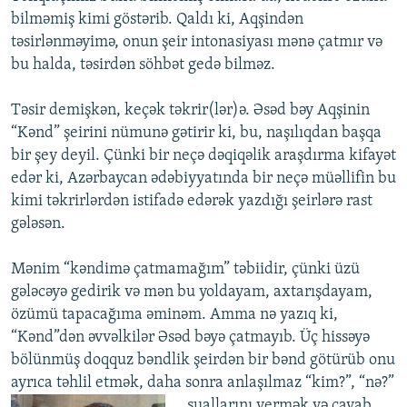
bilməmiş kimi göstərib. Qaldı ki, Aqşindən
təsirlənməyimə, onun şeir intonasiyası mənə çatmır və
bu halda, təsirdən söhbət gedə bilməz.
Təsir demişkən, keçək təkrir(lər)ə. Əsəd bəy Aqşinin
“Kənd” şeirini nümunə gətirir ki, bu, naşılıqdan başqa
bir şey deyil. Çünki bir neçə dəqiqəlik araşdırma kifayət
edər ki, Azərbaycan ədəbiyyatında bir neçə müəllifin bu
kimi təkrirlərdən istifadə edərək yazdığı şeirlərə rast
gələsən.
Mənim “kəndimə çatmamağım” təbiidir, çünki üzü
gələcəyə gedirik və mən bu yoldayam, axtarışdayam,
özümü tapacağıma əminəm. Amma nə yazıq ki,
“Kənd”dən əvvəlkilər Əsəd bəyə çatmayıb. Üç hissəyə
bölünmüş doqquz bəndlik şeirdən bir bənd götürüb onu
ayrıca təhlil etmək, daha sonra anlaşılmaz “kim?”, “nə?”
suallarını vermək
və cavab