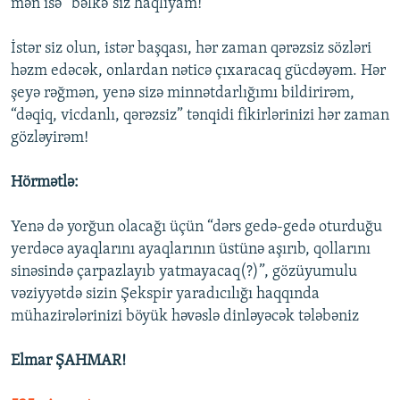
mən isə “bəlkə”siz haqlıyam!
İstər siz olun, istər başqası, hər zaman qərəzsiz sözləri
həzm edəcək, onlardan nəticə çıxaracaq gücdəyəm. Hər
şeyə rəğmən, yenə sizə minnətdarlığımı bildirirəm,
“dəqiq, vicdanlı, qərəzsiz” tənqidi fikirlərinizi hər zaman
gözləyirəm!
Hörmətlə:
Yenə də yorğun olacağı üçün “dərs gedə-gedə oturduğu
yerdəcə ayaqlarını ayaqlarının üstünə aşırıb, qollarını
sinəsində çarpazlayıb yatmayacaq(?)”, gözüyumulu
vəziyyətdə sizin Şekspir yaradıcılığı haqqında
mühazirələrinizi böyük həvəslə dinləyəcək tələbəniz
Elmar ŞAHMAR!