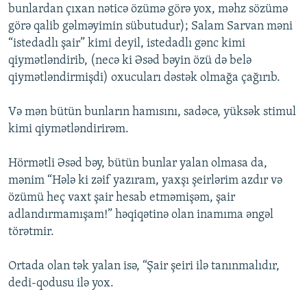
bunlardan çıxan nəticə özümə görə yox, məhz sözümə
görə qalib gəlməyimin sübutudur); Salam Sarvan məni
“istedadlı şair” kimi deyil, istedadlı gənc kimi
qiymətləndirib, (necə ki Əsəd bəyin özü də belə
qiymətləndirmişdi) oxucuları dəstək olmağa çağırıb.
Və mən bütün bunların hamısını, sadəcə, yüksək stimul
kimi qiymətləndirirəm.
Hörmətli Əsəd bəy, bütün bunlar yalan olmasa da,
mənim “Hələ ki zəif yazıram, yaxşı şeirlərim azdır və
özümü heç vaxt şair hesab etməmişəm, şair
adlandırmamışam!” həqiqətinə olan inamıma əngəl
törətmir.
Ortada olan tək yalan isə, “Şair şeiri ilə tanınmalıdır,
dedi-qodusu ilə yox.