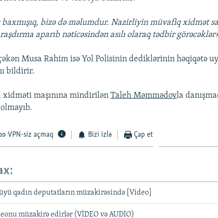
 baxmışıq, bizə də məlumdur. Nazirliyin müvafiq xidmət sa
araşdırma aparıb nəticəsindən asılı olaraq tədbir görəcəklər
əkən Musa Rahim isə Yol Polisinin dediklərinin həqiqətə u
 bildirir.
l xidməti maşınına mindirilən
Taleh Məmmədov
la danışmaq
olmayıb.
VPN-siz açmaq
Bizi izlə
Çap et
ax:
düyü qadın deputatların müzakirəsində [Video]
ideonu müzakirə edirlər (VİDEO və AUDİO)