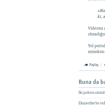
«Biz
ki, 
Videonu ç
olmadığını
Yol patru
mümkün 
Paylaş
Buna da b
İki polisin sürü
Ekspertlər bu v