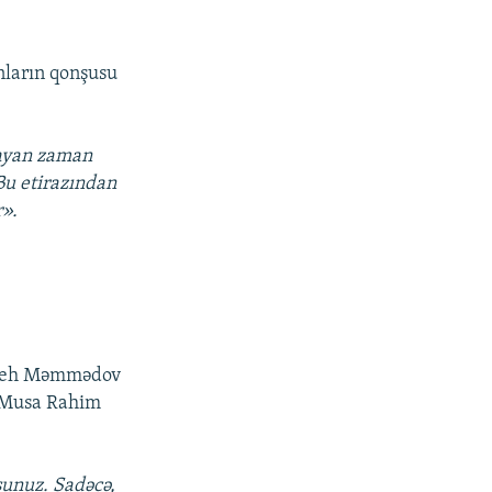
nların qonşusu
layan zaman
 Bu etirazından
r».
aleh Məmmədov
, Musa Rahim
sunuz. Sadəcə,