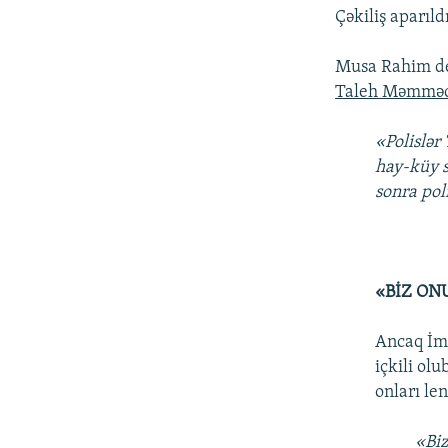
Çəkiliş aparıld
Musa Rahim dey
Taleh Məmmə
«Polislə
hay-küy s
sonra pol
«BİZ ON
Ancaq İmi
içkili o
onları len
«Biz