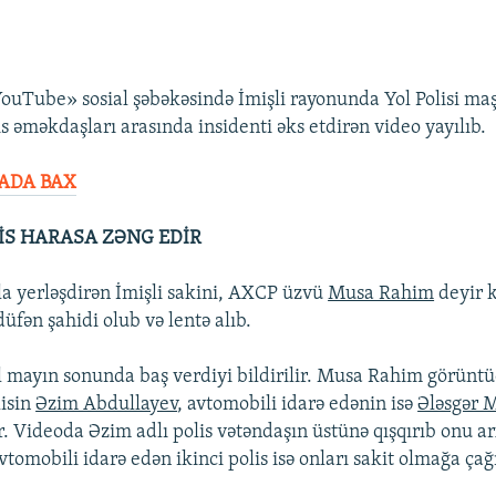
ouTube» sosial şəbəkəsində İmişli rayonunda Yol Polisi maş
s əməkdaşları arasında insidenti əks etdirən video yayılıb.
ADA BAX
İS HARASA ZƏNG EDİR
a yerləşdirən İmişli sakini, AXCP üzvü
Musa Rahim
deyir k
üfən şahidi olub və lentə alıb.
l mayın sonunda baş verdiyi bildirilir. Musa Rahim görünt
lisin
Əzim Abdullayev
, avtomobili idarə edənin isə
Ələsgər
. Videoda Əzim adlı polis vətəndaşın üstünə qışqırıb onu a
 Avtomobili idarə edən ikinci polis isə onları sakit olmağa çağı