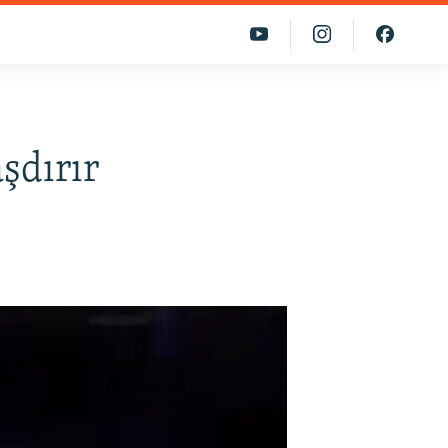
şdırır