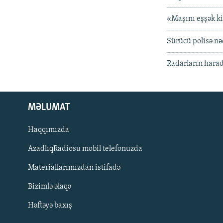
«Maşını eşşək ki
Sürücü polisə nə
Radarların harad
MƏLUMAT
Haqqımızda
AzadlıqRadiosu mobil telefonuzda
Materiallarımızdan istifadə
BIZI IZLƏ
Bizimlə əlaqə
Həftəyə baxış
RFE/RL-in bütün saytları