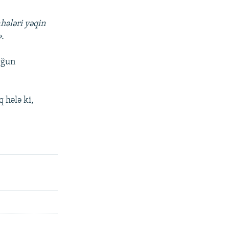
hələri yəqin
».
yğun
 hələ ki,