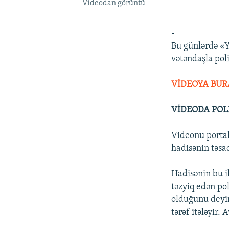
Videodan görüntü
-
Bu günlərdə «Y
vətəndaşla poli
VİDEOYA BUR
VİDEODA POL
Videonu portal
hadisənin təsad
Hadisənin bu i
təzyiq edən po
olduğunu deyir
tərəf itələyir.