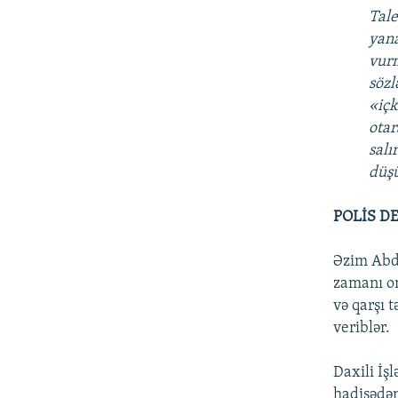
Tale
yana
vurm
sözl
«içk
otar
salı
düşü
POLİS D
Əzim Abd
zamanı on
və qarşı 
veriblər.
Daxili İş
hadisədən