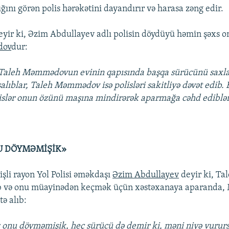
ığını görən polis hərəkətini dayandırır və harasa zəng edir.
ir ki, Əzim Abdullayev adlı polisin döydüyü həmin şəxs o
dov
dur:
r Taleh Məmmədovun evinin qapısında başqa sürücünü sax
alıblar, Taleh Məmmədov isə polisləri sakitliyə dəvət edib.
islər onun özünü maşına mindirərək aparmağa cəhd ediblə
U DÖYMƏMİŞİK»
şli rayon Yol Polisi əməkdaşı
Əzim Abdullayev
deyir ki, T
lub və onu müayinədən keçmək üçün xəstəxanaya aparanda
tə alıb:
 onu döyməmişik, heç sürücü də demir ki, məni niyə vurur