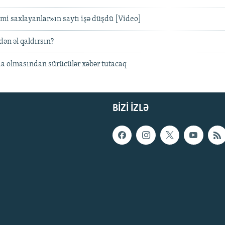
mi saxlayanlar»ın saytı işə düşdü [Video]
dən əl qaldırsın?
a olmasından sürücülər xəbər tutacaq
BIZI IZLƏ