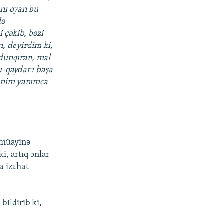
ını oyan bu
lə
 çəkib, bəzi
m, deyirdim ki,
odunqıran, mal
u-qaydanı başa
mənim yanımca
 müayinə
i, artıq onlar
a izahat
bildirib ki,