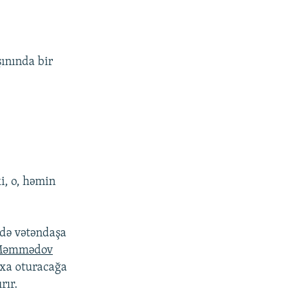
ınında bir
i, o, həmin
üdə vətəndaşa
 Məmmədov
rxa oturacağa
rır.