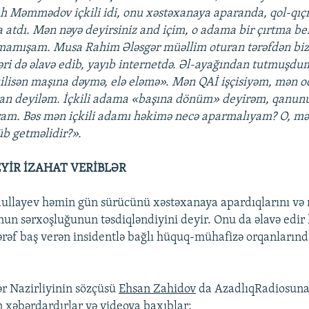
h Məmmədov içkili idi, onu xəstəxanaya aparanda, qol-qıç
 atdı. Mən nəyə deyirsiniz and içim, o adama bir çırtma be
amışam. Musa Rahim Ələsgər müəllim oturan tərəfdən bizi
əri də əlavə edib, yayıb internetdə. Əl-ayağından tutmuşdu
ilisən maşına dəymə, elə eləmə». Mən QAİ işçisiyəm, mən 
an deyiləm. İçkili adama «başına dönüm» deyirəm, qanun
ram. Bəs mən içkili adamı həkimə necə aparmalıyam? O, 
b getməlidir?».
EYİR İZAHAT VERİBLƏR
ullayev həmin gün sürücünü xəstəxanaya apardıqlarını və
un sərxoşluğunun təsdiqləndiyini deyir. Onu da əlavə edir k
tərəf baş verən insidentlə bağlı hüquq-mühafizə orqanlarınd
lər Nazirliyinin sözçüsü
Ehsan Zahidov
da AzadlıqRadiosuna 
 xəbərdardırlar və videoya baxıblar: