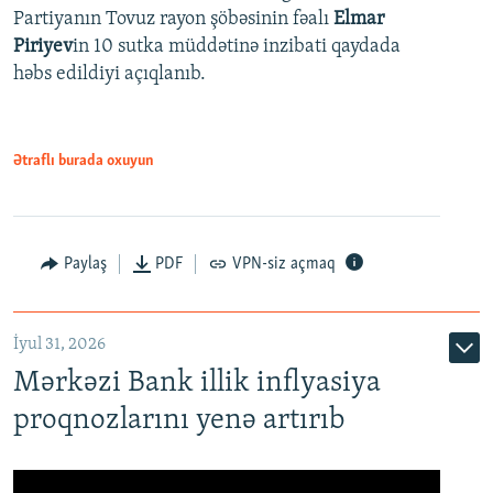
Partiyanın Tovuz rayon şöbəsinin fəalı
Elmar
Piriyev
in 10 sutka müddətinə inzibati qaydada
həbs edildiyi açıqlanıb.
Ətraflı burada oxuyun
Paylaş
PDF
VPN-siz açmaq
İyul 31, 2026
Mərkəzi Bank illik inflyasiya
proqnozlarını yenə artırıb