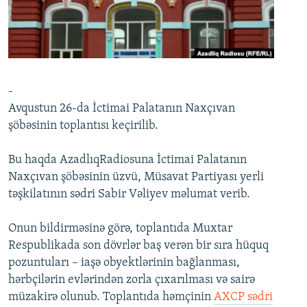
İNFOQRAFIKA
AZƏRBAYCAN ƏDƏBIYYATI KITABXANASI
MISSIYAMIZ
BIZI IZLƏ
KARIKATURA
İSLAM VƏ DEMOKRATIYA
PEŞƏ ETIKASI VƏ JURNALISTIKA STANDARTLARIMIZ
İZ - MƏDƏNIYYƏT PROQRAMI
MATERIALLARIMIZDAN ISTIFADƏ
AZADLIQRADIOSU MOBIL TELEFONUNUZDA
RFE/RL-in bütün saytları
-
Avqustun 26-da İctimai Palatanın Naxçıvan
BIZIMLƏ ƏLAQƏ
şöbəsinin toplantısı keçirilib.
XƏBƏR BÜLLETENLƏRIMIZ
Bu haqda AzadlıqRadiosuna İctimai Palatanın
Naxçıvan şöbəsinin üzvü, Müsavat Partiyası yerli
təşkilatının sədri Sabir Vəliyev məlumat verib.
Onun bildirməsinə görə, toplantıda Muxtar
Respublikada son dövrlər baş verən bir sıra hüquq
pozuntuları – iaşə obyektlərinin bağlanması,
hərbçilərin evlərindən zorla çıxarılması və sairə
müzakirə olunub. Toplantıda həmçinin
AXCP sədri