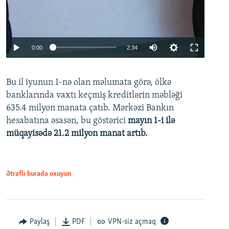
Auto
0:00
2:34
240p
Bu il iyunun 1-nə olan məlumata görə, ölkə
360p
banklarında vaxtı keçmiş kreditlərin məbləği
480p
635.4 milyon manata çatıb. Mərkəzi Bankın
720p
hesabatına əsasən, bu göstərici
mayın 1-i ilə
müqayisədə 21.2 milyon manat artıb.
1080p
Ətraflı burada oxuyun
Auto
240p
360p
480p
Paylaş
PDF
VPN-siz açmaq