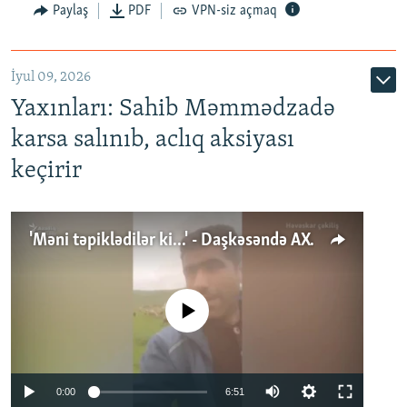
Paylaş
PDF
VPN-siz açmaq
İyul 09, 2026
Yaxınları: Sahib Məmmədzadə
karsa salınıb, aclıq aksiyası
keçirir
'Məni təpiklədilər ki...' - Daşkəsəndə AXCP fəalının yaxınları onun həbsinə etiraz edirlər
No media source currently available
Auto
0:00
6:51