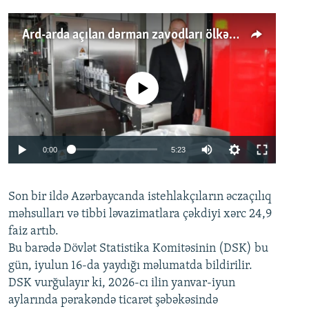
Ard-arda açılan dərman zavodları ölkənin tələbatını ödəyirmi?
No media source currently available
Auto
0:00
5:23
240p
Son bir ildə Azərbaycanda istehlakçıların
360p
əczaçılıq
məhsulları və tibbi ləvazimatlara çəkdiyi xərc 24,9
480p
Auto
240p
360p
480p
faiz artıb.
720p
Bu barədə Dövlət Statistika Komitəsinin (DSK) bu
720p
1080p
gün, iyulun 16-da yaydığı məlumatda bildirilir.
1080p
DSK vurğulayır ki, 2026-cı ilin yanvar-iyun
aylarında pərakəndə ticarət şəbəkəsində