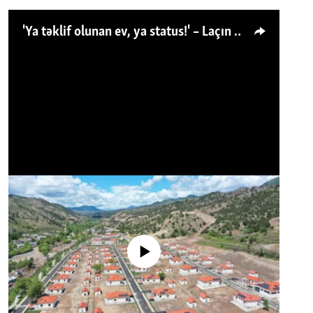
'Ya təklif olunan ev, ya status!' – Laçın köçkünü: 'Laçından başqa heç hara!'
No media source currently available