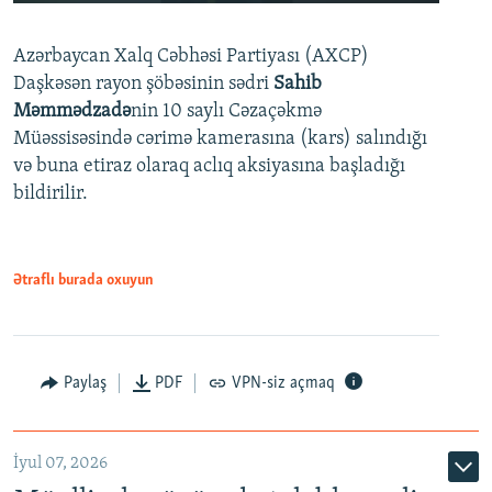
240p
Azərbaycan Xalq Cəbhəsi Partiyası (AXCP)
360p
Daşkəsən rayon şöbəsinin sədri
Sahib
480p
Auto
240p
360p
480p
Məmmədzadə
nin 10 saylı Cəzaçəkmə
720p
Müəssisəsində cərimə kamerasına (kars) salındığı
720p
1080p
və buna etiraz olaraq aclıq aksiyasına başladığı
1080p
bildirilir.
Ətraflı burada oxuyun
Paylaş
PDF
VPN-siz açmaq
İyul 07, 2026