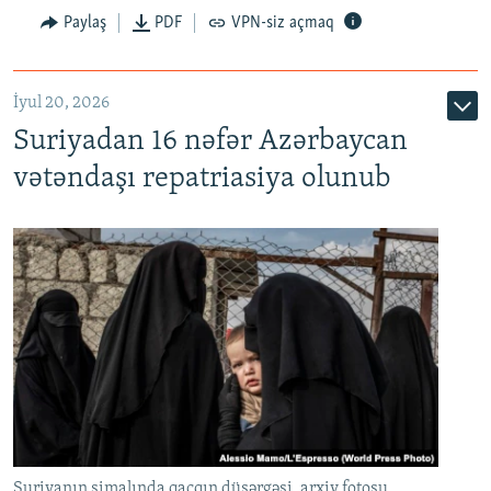
Paylaş
PDF
VPN-siz açmaq
İyul 20, 2026
Auto
240p
360p
480p
Suriyadan 16 nəfər Azərbaycan
720p
1080p
vətəndaşı repatriasiya olunub
Suriyanın şimalında qaçqın düşərgəsi, arxiv fotosu