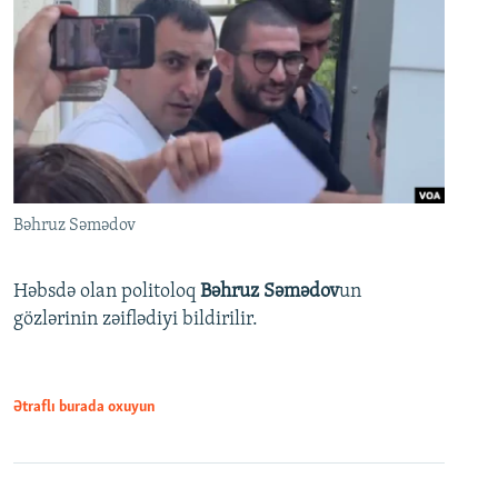
Bəhruz Səmədov
Həbsdə olan politoloq
Bəhruz Səmədov
un
gözlərinin zəiflədiyi bildirilir.
Ətraflı burada oxuyun