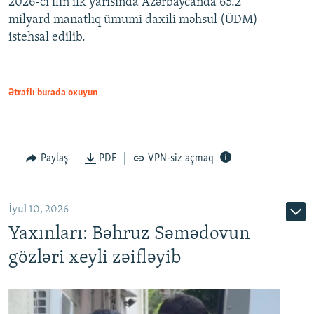
2026-cı ilin ilk yarısında Azərbaycanda 65.2
360p
milyard manatlıq ümumi daxili məhsul (ÜDM)
480p
Auto
240p
360p
480p
istehsal edilib.
720p
720p
1080p
1080p
Ətraflı burada oxuyun
Paylaş
PDF
VPN-siz açmaq
İyul 10, 2026
Yaxınları: Bəhruz Səmədovun
gözləri xeyli zəifləyib