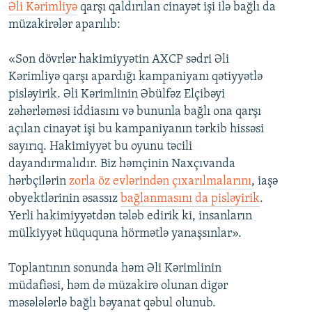
Əli Kərimliyə
qarşı qaldırılan cinayət işi ilə bağlı da
müzakirələr aparılıb:
«Son dövrlər hakimiyyətin AXCP sədri Əli
Kərimliyə qarşı apardığı kampaniyanı qətiyyətlə
pisləyirik. Əli Kərimlinin Əbülfəz Elçibəyi
zəhərləməsi iddiasını və bununla bağlı ona qarşı
açılan cinayət işi bu kampaniyanın tərkib hissəsi
sayırıq. Hakimiyyət bu oyunu təcili
dayandırmalıdır. Biz həmçinin Naxçıvanda
hərbçilərin
zorla öz evlərindən çıxarılmalarını
, iaşə
obyektlərinin əsassız
bağlanmasını da pisləyirik
.
Yerli hakimiyyətdən tələb edirik ki, insanların
mülkiyyət hüququna hörmətlə yanaşsınlar».
Toplantının sonunda həm Əli Kərimlinin
müdafiəsi, həm də müzakirə olunan digər
məsələlərlə bağlı bəyanat qəbul olunub.