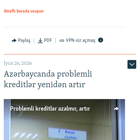
Ətraflı burada oxuyun
Auto
240p
360p
480p
Paylaş
PDF
VPN-siz açmaq
720p
1080p
İyun 26, 2026
Azərbaycanda problemli
kreditlər yenidən artır
Problemli kreditlər azalmır, artır