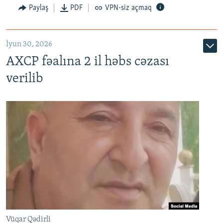
Paylaş
PDF
VPN-siz açmaq
İyun 30, 2026
AXCP fəalına 2 il həbs cəzası
verilib
Vüqar Qədirli