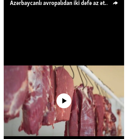
Azərbaycanlı avropalıdan iki dəfə az ət yeyir, amma... 'Qiymət artımı qaçılmazdır'
No media source currently available