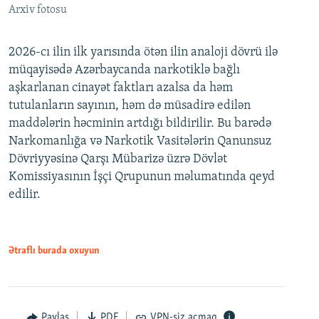
Arxiv fotosu
2026-cı ilin ilk yarısında ötən ilin analoji dövrü ilə
müqayisədə Azərbaycanda narkotiklə bağlı
aşkarlanan cinayət faktları azalsa da həm
tutulanların sayının, həm də müsadirə edilən
maddələrin həcminin artdığı bildirilir. Bu barədə
Narkomanlığa və Narkotik Vasitələrin Qanunsuz
Dövriyyəsinə Qarşı Mübarizə üzrə Dövlət
Komissiyasının İşçi Qrupunun məlumatında qeyd
edilir.
Ətraflı burada oxuyun
Paylaş
PDF
VPN-siz açmaq