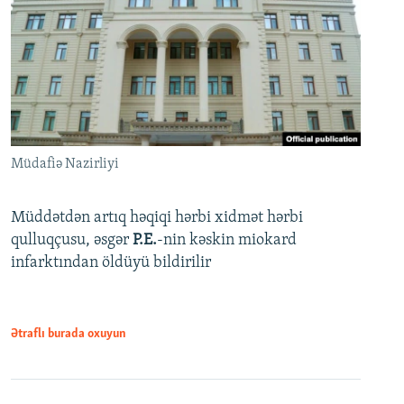
Müdafiə Nazirliyi
Müddətdən artıq həqiqi hərbi xidmət hərbi
qulluqçusu, əsgər
P.E.
-nin kəskin miokard
infarktından öldüyü bildirilir
Ətraflı burada oxuyun