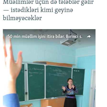
Müəllimlər üçün də tələblər gəlir
— istədikləri kimi geyinə
bilməyəcəklər
50 min müəllim işini itirə bilər. Birinci sinfə gedənlər azalır