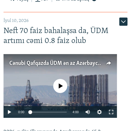
İyul 10, 2026
Neft 70 faiz bahalaşsa da, ÜDM
artımı cəmi 0.8 faiz olub
Cənubi Qafqazda ÜDM ən az Azərbaycanda artır: Qonşuları niyə Bakını qabaqlaya bilir?
No media source currently available
Auto
0:00
4:00
240p