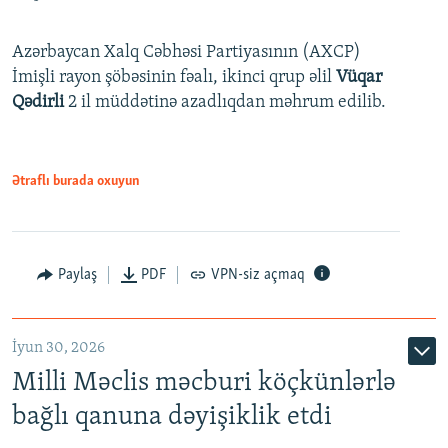
Azərbaycan Xalq Cəbhəsi Partiyasının (AXCP)
İmişli rayon şöbəsinin fəalı, ikinci qrup əlil
Vüqar
Qədirli
2 il müddətinə azadlıqdan məhrum edilib.
Ətraflı burada oxuyun
Paylaş
PDF
VPN-siz açmaq
İyun 30, 2026
Milli Məclis məcburi köçkünlərlə
bağlı qanuna dəyişiklik etdi