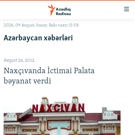
Keçid
linkləri
Əsas
2026, 09 Avqust, bazar, Bakı vaxtı 15:58
məzmuna
GÜNDƏM
Azərbaycan xəbərləri
qayıt
#İZAHLA
Əsas
KORRUPSIOMETR
naviqasiyaya
Avqust 26, 2012
qayıt
#ƏSLINDƏ
Axtarışa
Naxçıvanda İctimai Palata
FƏRQƏ BAX
keç
bəyanat verdi
QANUNI DOĞRU
ARAŞDIRMA
MULTIMEDIA
RADIO ARXIV
VIDEO
HAQQIMIZDA
FOTOQALEREYA
OXU ZALI