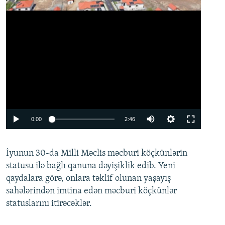
Auto
0:00
2:46
240p
İyunun 30-da Milli Məclis məcburi köçkünlərin
360p
statusu ilə bağlı qanuna dəyişiklik edib. Yeni
480p
qaydalara görə, onlara təklif olunan yaşayış
720p
sahələrindən imtina edən məcburi köçkünlər
statuslarını itirəcəklər.
1080p