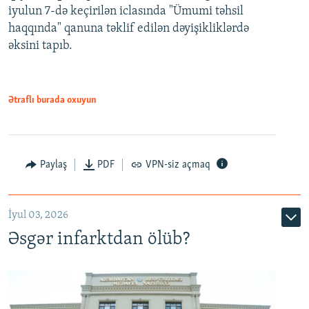
iyulun 7-də keçirilən iclasında "Ümumi təhsil
720p
haqqında" qanuna təklif edilən dəyişikliklərdə
əksini tapıb.
1080p
Ətraflı burada oxuyun
Auto
240p
360p
480p
Paylaş
PDF
VPN-siz açmaq
720p
1080p
İyul 03, 2026
Əsgər infarktdan ölüb?