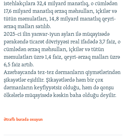
istehlakçılara 32,4 milyard manatlıq, o cümlədən
17,6 milyard manatlıq ərzaq məhsulları, içkilər və
tütün məmulatları, 14,8 milyard manatlıq qeyri-
ərzaq malları satılıb.
2025-ci ilin yanvar-iyun ayları ilə müqayisədə
pərakəndə ticarət dövriyyəsi real ifadədə 3,7 faiz, o
cümlədən ərzaq məhsulları, içkilər və tütün
məmulatları üzrə 1,4 faiz, qeyri-ərzaq malları üzrə
6,5 faiz artıb.
Azərbaycanda tez-tez dərmanların qiymətlərindən
şikayətlər eşidilir. Şikayətlərdə həm bir çox
dərmanların keyfiyyətsiz olduğu, həm də qonşu
ölkələrlə müqayisədə kəskin baha olduğu deyilir.
Ətraflı burada oxuyun