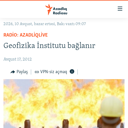
Keçid
linkləri
Əsas
2026, 10 Avqust, bazar ertəsi, Bakı vaxtı 09:07
məzmuna
GÜNDƏM
RADIO: AZADLIQLIVE
qayıt
#İZAHLA
Əsas
Geofizika İnstitutu bağlanır
KORRUPSIOMETR
naviqasiyaya
qayıt
Avqust 17, 2012
#ƏSLINDƏ
Axtarışa
FƏRQƏ BAX
Paylaş
VPN-siz açmaq
keç
QANUNI DOĞRU
ARAŞDIRMA
MULTIMEDIA
RADIO ARXIV
VIDEO
HAQQIMIZDA
FOTOQALEREYA
OXU ZALI