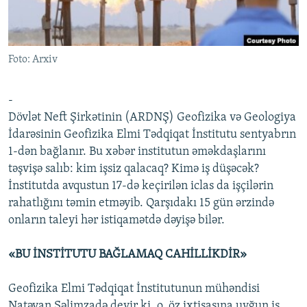
İNFOQRAFIKA
AZƏRBAYCAN ƏDƏBIYYATI KITABXANASI
MISSIYAMIZ
BIZI IZLƏ
KARIKATURA
İSLAM VƏ DEMOKRATIYA
PEŞƏ ETIKASI VƏ JURNALISTIKA STANDARTLARIMIZ
Foto: Arxiv
İZ - MƏDƏNIYYƏT PROQRAMI
MATERIALLARIMIZDAN ISTIFADƏ
AZADLIQRADIOSU MOBIL TELEFONUNUZDA
RFE/RL-in bütün saytları
-
BIZIMLƏ ƏLAQƏ
Dövlət Neft Şirkətinin (ARDNŞ) Geofizika və Geologiya
İdarəsinin Geofizika Elmi Tədqiqat İnstitutu sentyabrın
XƏBƏR BÜLLETENLƏRIMIZ
1-dən bağlanır. Bu xəbər institutun əməkdaşlarını
təşvişə salıb: kim işsiz qalacaq? Kimə iş düşəcək?
İnstitutda avqustun 17-də keçirilən iclas da işçilərin
rahatlığını təmin etməyib. Qarşıdakı 15 gün ərzində
onların taleyi hər istiqamətdə dəyişə bilər.
«BU İNSTİTUTU BAĞLAMAQ CAHİLLİKDİR»
Geofizika Elmi Tədqiqat İnstitutunun mühəndisi
Natəvan Səlimzadə
deyir ki, o, öz ixtisasına uyğun iş