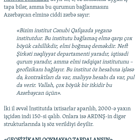
tapa bilər, amma bu qurumun bağlanmasını
Azərbaycan elminə ciddi zərbə sayır:
«Bizim institut Cənubi Qafqazda yeganə
institutdur. Bu institutu bağlamaq elmə qarşı çox
böyük cahillikdir, elmi boğmaq deməkdir. Neft
Şirkəti nəqliyyat departamenti yaradır, iqtisadi
qurum yaradır, amma elmi tədqiqat institutunu –
geofizikanı bağlayır. Bu institut öz hesabına işləsə
də, kontraktları da var, maliyyə hesabı da var, pul
da verir. Vallah, çox böyük bir itkidir bu
Azərbaycan üçün».
İki il əvvəl İnstitutda ixtisarlar aparılıb, 2000-ə yaxın
işçidən indi 150-si qalıb. Onlara isə ARDNŞ-in digər
strukturlarında iş söz verildiyi deyilir.