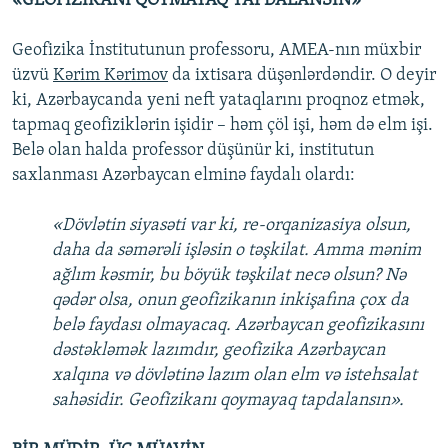
«GEOFİZİKANI QOYMAYAQ TAPDALANSIN»
Geofizika İnstitutunun professoru, AMEA-nın müxbir
üzvü
Kərim Kərimov
da ixtisara düşənlərdəndir. O deyir
ki, Azərbaycanda yeni neft yataqlarını proqnoz etmək,
tapmaq geofiziklərin işidir – həm çöl işi, həm də elm işi.
Belə olan halda professor düşünür ki, institutun
saxlanması Azərbaycan elminə faydalı olardı:
«Dövlətin siyasəti var ki, re-orqanizasiya olsun,
daha da səmərəli işləsin o təşkilat. Amma mənim
ağlım kəsmir, bu böyük təşkilat necə olsun? Nə
qədər olsa, onun geofizikanın inkişafına çox da
belə faydası olmayacaq. Azərbaycan geofizikasını
dəstəkləmək lazımdır, geofizika Azərbaycan
xalqına və dövlətinə lazım olan elm və istehsalat
sahəsidir. Geofizikanı qoymayaq tapdalansın».