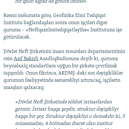
bir qalıb aşpaz da götürə özünə».
Rəsmi məlumata görə, Geofizika Elmi Tədqiqat
İnstitutu bağlandıqdan sonra onun işçiləri digər
quruma – «Neftqazelmitədqiqatlayihə» İnstitutuna işə
götürüləcək.
Dövlət Neft Şirkətinin insan resursları departamentinin
rəisi
Asif Bəkirli
AzadlıqRadiosuna deyib ki, quruma
beynəlxalq standartlara uyğun bir şirkətə çevrilmək
tapşırılıb. Onun fikrincə, ARDNŞ-dəki son dəyişikliklər
qurumun fəaliyyətində səmərəliliyi artıracaq, işçilərin
maaşları qalxacaq:
«Dövlət Neft Şirkətində söhbət ixtisarlardan
getmir, İxtisar başqa şeydir, struktur dəyişikliyi
başqa bir şey. Struktur dəyişikliyi o deməkdir ki, 3
müəssisədən, 4 bölmədən ibarət olan institut