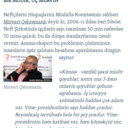
BİR MÜDİR, ÜÇ MÜAVİN
Neftçilərin Hüquqlarını Müdafiə Komitəsinin rəhbəri
Mirvari Qəhrəmanlı
deyir ki, 2006-cı ildən bəri Dövlət
Neft Şirkətində işçilərin sayı təxminən 50 min nəfərdən
70 minə qalxıb, bu da dünya standartlarına cavab
vermir. Amma ekspert bu problemin çözümünün
insanların işsiz qalması hesabına aparılmasını düzgün
saymır:
«Kimisə - vəzifəli şəxsi müdir
qoyublar, sonra ona 3 dənə
müavin qoyublar qohum-
Mirvari Qəhrəmanlı
əqrəbasını. İş icraiyyə
xidmətində həddən çox adam
var. Vitse-prezidentlərin sayı həddən çoxdur.
Beynəlxalq təcrübədə belə bir şey yoxdur. Vitse-
prezidentin həm katibəsi var, həm köməkçisi var,