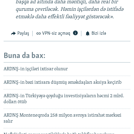
başqa ad altında daha məntiqli, daha real bir
quruma çevriləcək. Həmin işçilərdən də istifadə
etməklə daha effektli fəaliyyət göstərəcək».
Paylaş
VPN-siz açmaq
Bizi izlə
Buna da bax:
ARDNŞ-in işçiləri ixtisar olunur
ARDNŞ-in bəzi ixtisara düşmüş əməkdaşları aksiya keçirib
ARDNŞ-in Türkiyəyə qoyduğu investisiyaların həcmi 2 mlrd.
dolları ötüb
ARDNŞ Monteneqroda 258 milyon avroya istirahət mərkəzi
salır