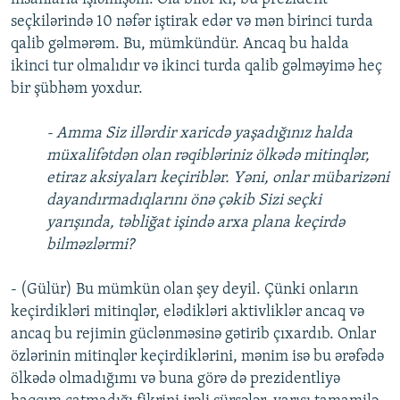
seçkilərində 10 nəfər iştirak edər və mən birinci turda
qalib gəlmərəm. Bu, mümkündür. Ancaq bu halda
ikinci tur olmalıdır və ikinci turda qalib gəlməyimə heç
bir şübhəm yoxdur.
- Amma Siz illərdir xaricdə yaşadığınız halda
müxalifətdən olan rəqibləriniz ölkədə mitinqlər,
etiraz aksiyaları keçiriblər. Yəni, onlar mübarizəni
dayandırmadıqlarını önə çəkib Sizi seçki
yarışında, təbliğat işində arxa plana keçirdə
bilməzlərmi?
- (Gülür) Bu mümkün olan şey deyil. Çünki onların
keçirdikləri mitinqlər, elədikləri aktivliklər ancaq və
ancaq bu rejimin güclənməsinə gətirib çıxardıb. Onlar
özlərinin mitinqlər keçirdiklərini, mənim isə bu ərəfədə
ölkədə olmadığımı və buna görə də prezidentliyə