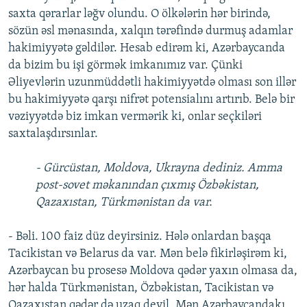
saxta qərarlar ləğv olundu. O ölkələrin hər birində,
sözün əsl mənasında, xalqın tərəfində durmuş adamlar
hakimiyyətə gəldilər. Hesab edirəm ki, Azərbaycanda
da bizim bu işi görmək imkanımız var. Çünki
Əliyevlərin uzunmüddətli hakimiyyətdə olması son illər
bu hakimiyyətə qarşı nifrət potensialını artırıb. Belə bir
vəziyyətdə biz imkan vermərik ki, onlar seçkiləri
saxtalaşdırsınlar.
- Gürcüstan, Moldova, Ukrayna dediniz. Amma
post-sovet məkanından çıxmış Özbəkistan,
Qazaxıstan, Türkmənistan da var.
- Bəli. 100 faiz düz deyirsiniz. Hələ onlardan başqa
Tacikistan və Belarus da var. Mən belə fikirləşirəm ki,
Azərbaycan bu prosesə Moldova qədər yaxın olmasa da,
hər halda Türkmənistan, Özbəkistan, Tacikistan və
Qazaxıstan qədər də uzaq deyil. Mən Azərbaycandakı