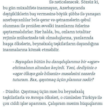
ilə nəticələnəcək. Sözsüz ki,
bu gün müxalifətə inanmayan, Azərbaycanda
dəyişikliklərin baş verməsinə böyük şübhə ilə yanaşan
azərbaycanlılar belə qərar və qətnamələrin qəbul
olunması ilə yenidən əvvəlki inamlarını özlərinə
qaytarmalıdırlar. Hər halda, bu, onların totalitar
rejimlə mübarizədə tək olmadıqlarına, yanlarında
başqa ölkələrin, beynəlxalq təşkilatların dayandığına
inanmalarına kömək etməlidir.
- Bayaqdan bütün bu danışdıqlarımız bir «əgər»
ehtimalının altından keçirdi. Yəni, dediyiniz o
«əgər ölkəyə gələ bilsəniz» məsələsini nəzərdə
tuturam. Bax, qayıtmaq üçün planınız nədir?
- Düzdür. Qayıtmaq üçün mən bu beynəlxalq
təşkilatlarla və Avropa ölkələri, o cümlədən Türkiyə ilə
çox ciddi işlər aparıram. Çalışıram mənim hüquqlarımı