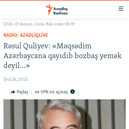
Keçid
linkləri
Əsas
2026, 07 Avqust, cümə, Bakı vaxtı 08:39
məzmuna
GÜNDƏM
RADIO: AZADLIQLIVE
qayıt
#İZAHLA
Əsas
Rəsul Quliyev: «Məqsədim
KORRUPSIOMETR
naviqasiyaya
Azərbaycana qayıdıb bozbaş yemək
qayıt
#ƏSLINDƏ
deyil...»
Axtarışa
FƏRQƏ BAX
keç
İyul 26, 2012
QANUNI DOĞRU
Paylaş
VPN-siz açmaq
ARAŞDIRMA
MULTIMEDIA
RADIO ARXIV
VIDEO
HAQQIMIZDA
FOTOQALEREYA
OXU ZALI