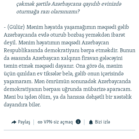
çəkmək şərtilə Azərbaycana qayıdıb evinizdə
oturmağa razı olarsınızmı?
- (Gülür) Mənim həyatda yaşamağımın məqsədi gəlib
Azərbaycanda evdə oturub bozbaş yeməkdən ibarət
deyil. Mənim həyatımın məqsədi Azərbaycan
Respublikasında demokratiyanı bərpa etməkdir. Bunun
da əsasında Azərbaycan xalqının firavan gələcəyini
təmin etmək məqsədi dayanır. Ona görə də, mənim
üçün qızıldan ev tiksələr belə, gəlib onun içərisində
yaşamaram. Mən ömrümün sonunadək Azərbaycanda
demokratiyanın bərpası uğrunda mübarizə aparacam.
Məni bu işdən ölüm, ya da hansısa dəhşətli bir xəstəlik
dayandıra bilər.
Paylaş
VPN-siz açmaq
Bizi izlə