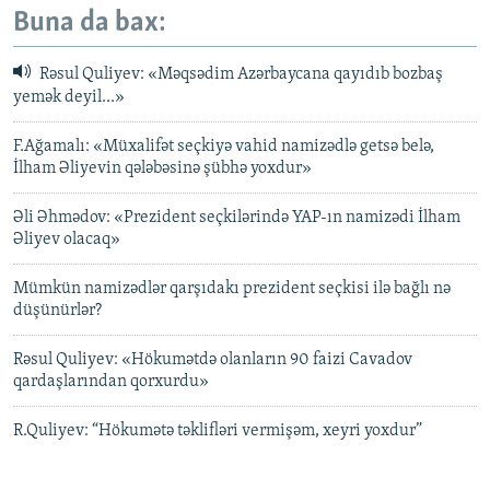
Buna da bax:
Rəsul Quliyev: «Məqsədim Azərbaycana qayıdıb bozbaş
yemək deyil...»
F.Ağamalı: «Müxalifət seçkiyə vahid namizədlə getsə belə,
İlham Əliyevin qələbəsinə şübhə yoxdur»
Əli Əhmədov: «Prezident seçkilərində YAP-ın namizədi İlham
Əliyev olacaq»
Mümkün namizədlər qarşıdakı prezident seçkisi ilə bağlı nə
düşünürlər?
Rəsul Quliyev: «Hökumətdə olanların 90 faizi Cavadov
qardaşlarından qorxurdu»
R.Quliyev: “Hökumətə təklifləri vermişəm, xeyri yoxdur”