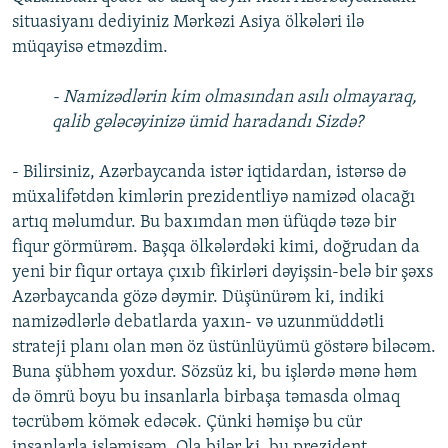
situasiyanı dediyiniz Mərkəzi Asiya ölkələri ilə
müqayisə etməzdim.
- Namizədlərin kim olmasından asılı olmayaraq,
qalib gələcəyinizə ümid haradandı Sizdə?
- Bilirsiniz, Azərbaycanda istər iqtidardan, istərsə də
müxalifətdən kimlərin prezidentliyə namizəd olacağı
artıq məlumdur. Bu baxımdan mən üfüqdə təzə bir
fiqur görmürəm. Başqa ölkələrdəki kimi, doğrudan da
yeni bir fiqur ortaya çıxıb fikirləri dəyişsin-belə bir şəxs
Azərbaycanda gözə dəymir. Düşünürəm ki, indiki
namizədlərlə debatlarda yaxın- və uzunmüddətli
strateji planı olan mən öz üstünlüyümü göstərə biləcəm.
Buna şübhəm yoxdur. Sözsüz ki, bu işlərdə mənə həm
də ömrü boyu bu insanlarla birbaşa təmasda olmaq
təcrübəm kömək edəcək. Çünki həmişə bu cür
insanlarla işləmişəm. Ola bilər ki, bu prezident