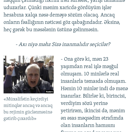
haqqım çatmadığı fikrini irəli sürsələr, yarışı tamamilə
uduzarlar. Çünki mənim xaricdə gördüyüm işlər
hesabına xalqa nəsə deməyə sözüm olacaq. Ancaq
onların fəallığının nəticəsi göz qabağındadır. Əksinə,
heç gərək bu məsələnin üstünə gəlinməsin.
- Axı niyə məhz Sizə inanmalıdır seçicilər?
- Ona görə ki, mən 23
yaşımdan real işlə məşğul
olmuşam. 10 minlərlə real
insanlarla təmasda olmuşam.
Həmin 10 minlər indi də mənə
inanırlar. Bilirlər ki, birincisi,
«Müxalifətin keçirdiyi
verdiyim sözü yerinə
mitinqlər ancaq və ancaq
yetirirəm, ikincisi də, mənim
bu rejimin güclənməsinə
ən əsas məqsədim ətrafımda
gətirib çıxardıb»
olan insanların hamısını