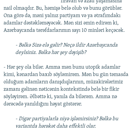
firavan və azad yaşamasına
nail olmaqdır. Bu, həmişə belə olub və bunu görüblər.
Ona görə də, məni yalnız partiyam və ya ətrafımdakı
adamlar dəstəkləməyəcək. Mən sizi əmin edirəm ki,
Azərbaycanda tərəfdarlarımın sayı 10 minləri keçəcək.
- Bəlkə Sizə elə gəlir? Neçə ildir Azərbaycanda
deylsiniz. Bəlkə hər şey dəyişib?
- Hər şey ola bilər. Amma mən bunu utopik adamlar
kimi, kənardan baxıb söyləmirəm. Mən bu gün təmasda
olduğum adamların danışdıqlarının, müzakirələrimiz
zamanı gəlinən nəticənin kontekstində belə bir fikir
söyləyirəm. Əlbəttə ki, yanıla da bilərəm. Amma nə
dərəcədə yanıldığını həyat göstərər.
- Digər partiyalarla niyə işləmirsiniz? Bəlkə bu
variantda hərəkət daha effektli olar.