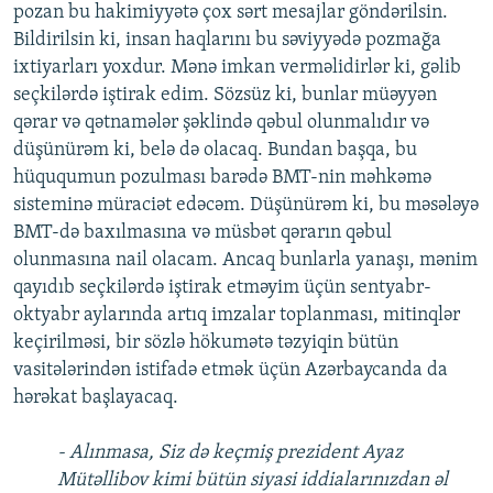
pozan bu hakimiyyətə çox sərt mesajlar göndərilsin.
Bildirilsin ki, insan haqlarını bu səviyyədə pozmağa
ixtiyarları yoxdur. Mənə imkan verməlidirlər ki, gəlib
seçkilərdə iştirak edim. Sözsüz ki, bunlar müəyyən
qərar və qətnamələr şəklində qəbul olunmalıdır və
düşünürəm ki, belə də olacaq. Bundan başqa, bu
hüququmun pozulması barədə BMT-nin məhkəmə
sisteminə müraciət edəcəm. Düşünürəm ki, bu məsələyə
BMT-də baxılmasına və müsbət qərarın qəbul
olunmasına nail olacam. Ancaq bunlarla yanaşı, mənim
qayıdıb seçkilərdə iştirak etməyim üçün sentyabr-
oktyabr aylarında artıq imzalar toplanması, mitinqlər
keçirilməsi, bir sözlə hökumətə təzyiqin bütün
vasitələrindən istifadə etmək üçün Azərbaycanda da
hərəkat başlayacaq.
- Alınmasa, Siz də keçmiş prezident Ayaz
Mütəllibov kimi bütün siyasi iddialarınızdan əl