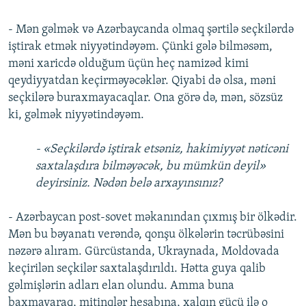
- Mən gəlmək və Azərbaycanda olmaq şərtilə seçkilərdə
iştirak etmək niyyətindəyəm. Çünki gələ bilməsəm,
məni xaricdə olduğum üçün heç namizəd kimi
qeydiyyatdan keçirməyəcəklər. Qiyabi də olsa, məni
seçkilərə buraxmayacaqlar. Ona görə də, mən, sözsüz
ki, gəlmək niyyətindəyəm.
- «Seçkilərdə iştirak etsəniz, hakimiyyət nəticəni
saxtalaşdıra bilməyəcək, bu mümkün deyil»
deyirsiniz. Nədən belə arxayınsınız?
- Azərbaycan post-sovet məkanından çıxmış bir ölkədir.
Mən bu bəyanatı verəndə, qonşu ölkələrin təcrübəsini
nəzərə alıram. Gürcüstanda, Ukraynada, Moldovada
keçirilən seçkilər saxtalaşdırıldı. Hətta guya qalib
gəlmişlərin adları elan olundu. Amma buna
baxmayaraq, mitinqlər hesabına, xalqın gücü ilə o