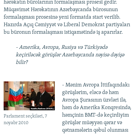
hərəkatın bürolarının formalaşması prosesi gedir.
Müqavimət Hərəkatının Azərbaycanda bürosunun
formalaşması prosesinə yeni formatda start verilib.
Hazırda Açıq Cəmiyyət və Liberal Demokrat partiyaları
bu büronun formalaşması istiqamətində iş aparırlar.
- Amerika, Avropa, Rusiya və Türkiyədə
keçiriləcək görüşlər Azərbaycanda nəyisə dəyişə
bilir?
- Mənim Avropa İttifaqındakı
görüşlərim, eləcə də həm
Avropa Şurasının üzvləri ilə,
həm də Amerika Konqresində,
həmçinin BMT-də keçirdiyim
Parlament seçkiləri, 7
görüşlər müəyyən qərar və
noyabr 2010
qətnamələrin qəbul olunması