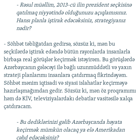
- Rəsul müəllim, 2013-cü ilin prezident seçkisinə
qatılmaq niyyətində olduğunuzu açıqlamısınız.
Hansı planla iştirak edəcəksiniz, strategiyanız
nədir?
- Söhbət təbliğatdan gedirsə, sözsüz ki, mən bu
seçkilərdə iştirak edəndə bütün rayonlarda insanlarla
birbaşa real görüşlər keçirmək istəyirəm. Bu görüşlərdə
Azərbaycanın gələcəyi ilə bağlı uzunmüddətli və yaxın
strateji planlarımı insanlara çatdırmaq fikrindəyəm.
Söhbət mənim iqtisadi və siyasi islahatlar keçirməyə
hazırlaşmağımdan gedir. Sözsüz ki, mən öz proqramımı
həm də KİV, televiziyalardakı debatlar vasitəsilə xalqa
çatdıracam.
- Bu dediklərinizi gəlib Azərbaycanda həyata
keçirmək mümkün olacaq ya elə Amerikadan
cəhd edəcəksiniz?