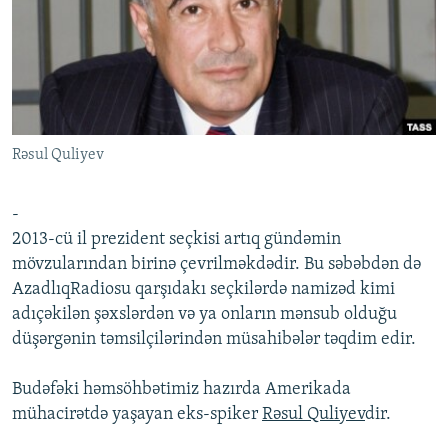
İNFOQRAFIKA
AZƏRBAYCAN ƏDƏBIYYATI KITABXANASI
MISSIYAMIZ
BIZI IZLƏ
KARIKATURA
İSLAM VƏ DEMOKRATIYA
PEŞƏ ETIKASI VƏ JURNALISTIKA STANDARTLARIMIZ
İZ - MƏDƏNIYYƏT PROQRAMI
MATERIALLARIMIZDAN ISTIFADƏ
AZADLIQRADIOSU MOBIL TELEFONUNUZDA
RFE/RL-in bütün saytları
Rəsul Quliyev
BIZIMLƏ ƏLAQƏ
XƏBƏR BÜLLETENLƏRIMIZ
-
2013-cü il prezident seçkisi artıq gündəmin
mövzularından birinə çevrilməkdədir. Bu səbəbdən də
AzadlıqRadiosu qarşıdakı seçkilərdə namizəd kimi
adıçəkilən şəxslərdən və ya onların mənsub olduğu
düşərgənin təmsilçilərindən müsahibələr təqdim edir.
Budəfəki həmsöhbətimiz hazırda Amerikada
mühacirətdə yaşayan eks-spiker
Rəsul Quliyev
dir.