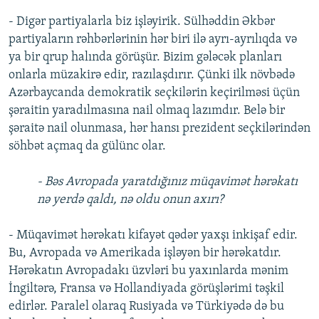
- Digər partiyalarla biz işləyirik. Sülhəddin Əkbər
partiyaların rəhbərlərinin hər biri ilə ayrı-ayrılıqda və
ya bir qrup halında görüşür. Bizim gələcək planları
onlarla müzakirə edir, razılaşdırır. Çünki ilk növbədə
Azərbaycanda demokratik seçkilərin keçirilməsi üçün
şəraitin yaradılmasına nail olmaq lazımdır. Belə bir
şəraitə nail olunmasa, hər hansı prezident seçkilərindən
söhbət açmaq da gülünc olar.
- Bəs Avropada yaratdığınız müqavimət hərəkatı
nə yerdə qaldı, nə oldu onun axırı?
- Müqavimət hərəkatı kifayət qədər yaxşı inkişaf edir.
Bu, Avropada və Amerikada işləyən bir hərəkatdır.
Hərəkatın Avropadakı üzvləri bu yaxınlarda mənim
İngiltərə, Fransa və Hollandiyada görüşlərimi təşkil
edirlər. Paralel olaraq Rusiyada və Türkiyədə də bu