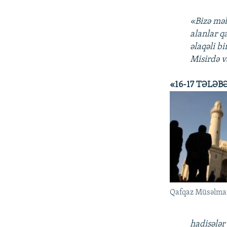
«Bizə məl
alanlar q
əlaqəli b
Misirdə 
«16-17 TƏLƏB
Qafqaz Müsəlman
hadisələr