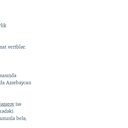
rlik
at veriblər.
amasında
yada Azərbaycan
əzərov
isə
lkədəki
ununla belə,