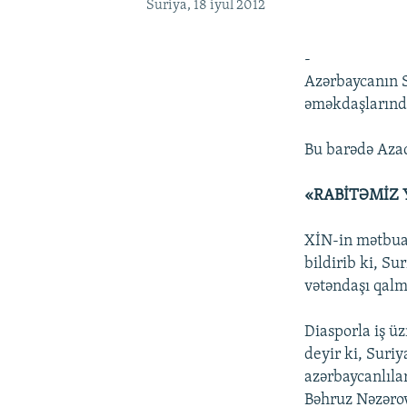
Suriya, 18 iyul 2012
-
Azərbaycanın Su
əməkdaşlarında
Bu barədə Azad
«RABİTƏMİZ
XİN-in mətbua
bildirib ki, S
vətəndaşı qalm
Diasporla iş ü
deyir ki, Suri
azərbaycanlıla
Bəhruz Nəzərov