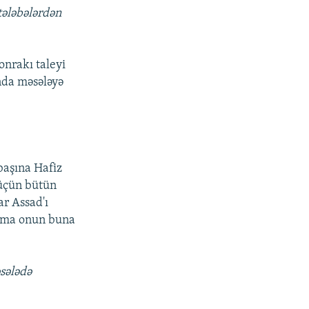
tələbələrdən
onrakı taleyi
onda məsələyə
 başına Hafiz
 üçün bütün
ar Assad'ı
ma onun buna
sələdə