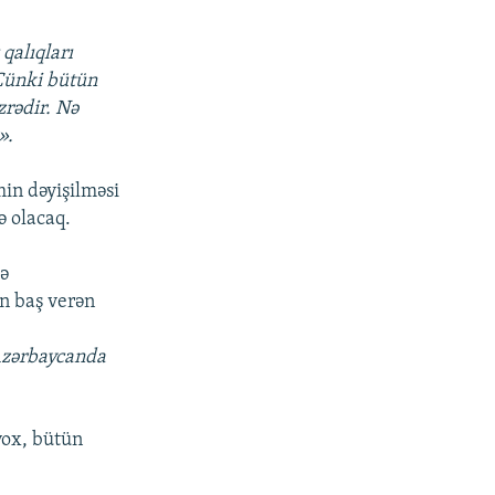
qalıqları
Çünki bütün
zrədir. Nə
».
min dəyişilməsi
ə olacaq.
də
n baş verən
 Azərbaycanda
yox, bütün