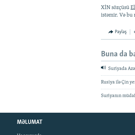
XİN sözçüsü
E
istəmir. Və bu 
Paylaş
Buna da b
Suriyada Azər
Rusiya ilə Çin ye
Suriyanın müdafi
MƏLUMAT