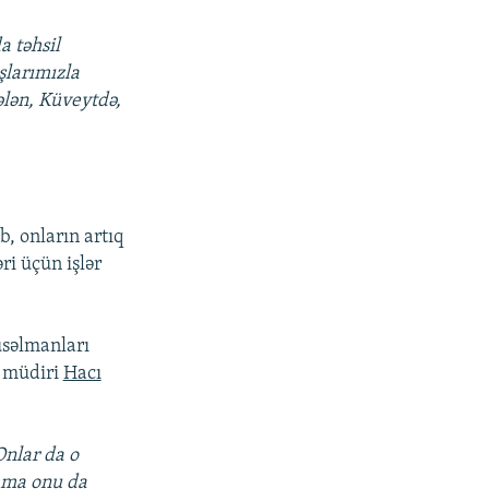
a təhsil
şlarımızla
ələn, Küveytdə,
b, onların artıq
ri üçün işlər
səlmanları
n müdiri
Hacı
Onlar da o
amma onu da