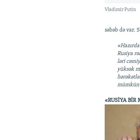
Vladimir Putin
səbəb də var. 
«Hazırda 
Rusiya rə
ləri cəmi
yüksək mə
hərəkətlə
mümkün 
«RUSİYA BİR