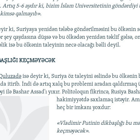
. Artıq 5-6 aydır ki, bizim İslam Universitetinin göndərdiyi 
 kimsə qalmayıb».
yir ki, Suriyaya yenidən tələbə göndərilməsini bu ölkənin s
ər şey qaydasına düşsə və bu ölkədən yenidən təklif gəlsə, 
lik isə bu ölkənin taleyinin necə olacağı bəlli deyil.
BAŞLIĞI KEÇMƏYƏCƏK
Quluzadə
isə deyir ki, Suriya öz taleyini əslində bu ölkənin
a itirib. İndi də artıq xalq bu problemi aradan qaldırmaq
i ilə Bashar Assad'ı yıxır. Politoloqun fikrincə, Rusiya Bash
hakimiyyətdə saxlamaq istəyir.
Am
heç bir imkanı yoxdur:
«Vladimir Putinin dikbaşlığı bu mə
keçməyəcək».