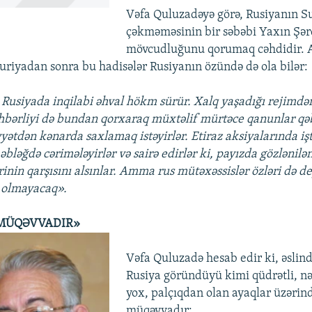
Vəfa Quluzadəyə görə, Rusiyanın S
çəkməməsinin bir səbəbi Yaxın Şə
mövcudluğunu qorumaq cəhdidir.
Suriyadan sonra bu hadisələr Rusiyanın özündə də ola bilər:
Rusiyada inqilabi əhval hökm sürür. Xalq yaşadığı rejimdən
hbərliyi də bundan qorxaraq müxtəlif mürtəce qanunlar qə
yyətdən kənarda saxlamaq istəyirlər. Etiraz aksiyalarında iş
bləğdə cərimələyirlər və sairə edirlər ki, payızda gözlənilən
rinin qarşısını alsınlar. Amma rus mütəxəssislər özləri də dey
olmayacaq».
 MÜQƏVVADIR»
Vəfa Quluzadə hesab edir ki, əslin
Rusiya göründüyü kimi qüdrətli, nə
yox, palçıqdan olan ayaqlar üzərin
müqəvvadır: