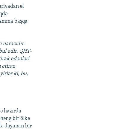
uriyadan əl
rqdə
 Amma başqa
 narazıdır.
bul edir. QHT-
tirak edənləri
 etiraz
irlər ki, bu,
də hazırda
həng bir ölkə
də dayanan bir