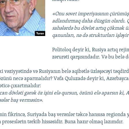
«Onu sovet imperiyasının çürümüş 
adlandırmaq daha düzgün olardı. 
sahələrdə bu dövlət artıq çökmək ü
qanunları, nə də strukturları işləyir
Politoloq deyir ki, Rusiya artıq reji
zərurəti qarşısındadır. Və bu belə d
i vəziyyətində və Rusiyanın belə aqibətlə üzləşəcəyi təqdir
zünü necə aparmalıdır? Vəfa Quluzadə deyir ki, Azərbayca
əticə çıxartmalıdır:
an dövləti gərək öz işini elə qursun, özünü elə aparsın ki,
sələr baş verməsin».
in fikrincə, Suriyada baş verənlər təkcə hansısa regionda 
proseslərin tərkib hissəsidir. Buna hazır olmaq lazımdır.