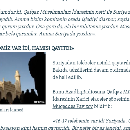
umdur ki, Qafqaz Müsəlmanları İdarəsinin xətti ilə Suriyad
ayıdıb. Amma bizim komitənin orada işlədiyi diaspor, soyda
ir qurum yoxdur. Ona görə də, elə bir rabitəmiz yoxdur. Məs
var belə qurumlar. Amma Suriyada yoxdur».
ƏMİZ VAR İDİ, HAMISI QAYITDI»
Suriyadan tələbələr nəinki qaytarılı
Bakıda təhsillərini davam etdirmələ
də həll edilib.
Bunu AzadlıqRadiosuna Qafqaz Mü
İdarəsinin Xarici əlaqələr şöbəsini
Müqəddəs Payızov
bildirib:
ları İdarəsi
«16-17 tələbəmiz var idi Suriyada. 
 başlayan kimi hamısı qaytarıldı. Bir nəfər bir az ləngidi, 