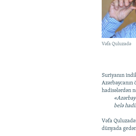
Vəfa Quluzadə
Suriyanın indik
Azərbaycanın ö
hadisələrdən n
«Azərbayc
belə hadi
Vəfa Quluzadən
dünyada gedən 