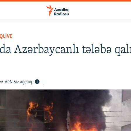
QLIVE
da Azərbaycanlı tələbə qa
VPN-siz açmaq