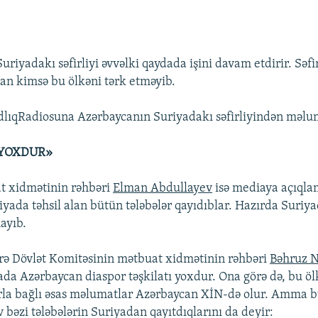
riyadakı səfirliyi əvvəlki qaydada işini davam etdirir. Səfi
n kimsə bu ölkəni tərk etməyib.
lıqRadiosuna Azərbaycanın Suriyadakı səfirliyindən məlum
 YOXDUR»
t xidmətinin rəhbəri
Elman Abdullayev
isə mediaya açıql
uriyada təhsil alan bütün tələbələr qayıdıblar. Hazırda Suri
ayıb.
zrə Dövlət Komitəsinin mətbuat xidmətinin rəhbəri
Bəhruz N
yada Azərbaycan diaspor təşkilatı yoxdur. Ona görə də, bu ö
rla bağlı əsas məlumatlar Azərbaycan XİN-də olur. Amma b
 bəzi tələbələrin Suriyadan qayıtdıqlarını da deyir: