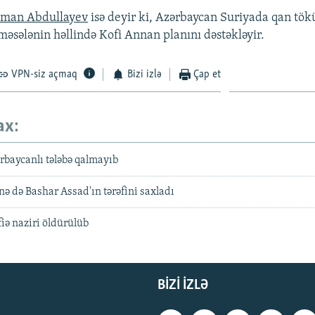
lman Abdullayev
isə deyir ki, Azərbaycan Suriyada qan tök
məsələnin həllində Kofi Annan planını dəstəkləyir.
VPN-siz açmaq
Bizi izlə
Çap et
ax:
baycanlı tələbə qalmayıb
nə də Bashar Assad'ın tərəfini saxladı
ə naziri öldürülüb
BIZI IZLƏ