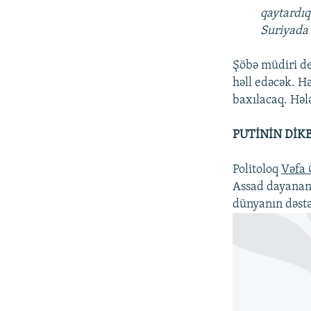
qaytardıq
Suriyada
Şöbə müdiri de
həll edəcək. H
baxılacaq. Hələ
PUTİNİN DİK
Politoloq
Vəfa 
Assad dayanand
dünyanın dəstəy