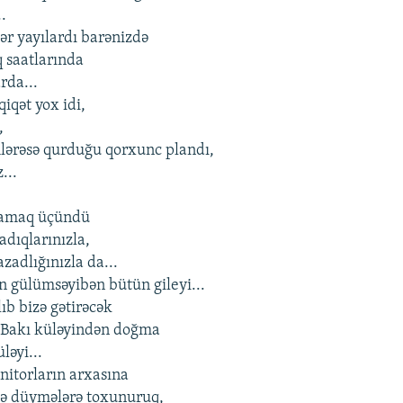
..
ər yayılardı barənizdə
 saatlarında
rda...
iqət yox idi,
,
lərəsə qurduğu qorxunc plandı,
...
,
mamaq üçündü
şadıqlarınızla,
zadlığınızla da...
n gülümsəyibən bütün gileyi...
ıb bizə gətirəcək
 Bakı küləyindən doğma
ləyi...
onitorların arxasına
rlə düymələrə toxunuruq,