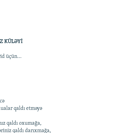
İZ KÜLƏYİ
id üçün...
rcə
dualar qaldı etməyə
ınız qaldı oxumağa,
əriniz qaldı darıxmağa,