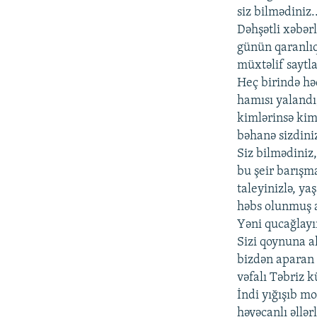
siz bilmədiniz.
Dəhşətli xəbərl
günün qaranlıq
müxtəlif saytla
Heç birində həq
hamısı yalandı
kimlərinsə kim
bəhanə sizdiniz
Siz bilmədiniz
bu şeir barış
taleyinizlə, ya
həbs olunmuş a
Yəni qucağlayı
Sizi qoynuna al
bizdən aparan
vəfalı Təbriz kü
İndi yığışıb m
həyəcanlı əllə