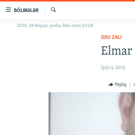
Keçid
BÖLMƏLƏR
linkləri
Axtar
Əsas
2026, 08 Avqust, şənbə, Bakı vaxtı 20:28
GÜNDƏM
məzmuna
OXU ZALI
#İZAHLA
qayıt
Əsas
Elmar 
KORRUPSIOMETR
naviqasiyaya
#ƏSLINDƏ
qayıt
İyul 11, 2012
Axtarışa
FƏRQƏ BAX
keç
QANUNI DOĞRU
Paylaş
ARAŞDIRMA
MULTIMEDIA
RADIO ARXIV
VIDEO
HAQQIMIZDA
FOTOQALEREYA
OXU ZALI