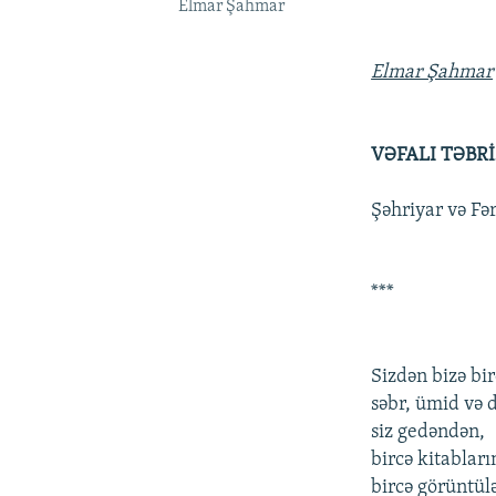
Elmar Şahmar
Elmar Şahmar
VƏFALI TƏBR
Şəhriyar və Fər
***
Sizdən bizə bi
səbr, ümid və 
siz gedəndən,
bircə kitablar
bircə görüntül