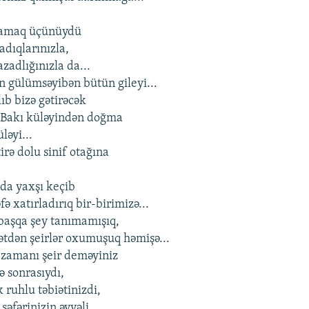
,
mamaq üçünüydü
şadıqlarınızla,
zadlığınızla da...
n gülümsəyibən bütün gileyi...
ıb bizə gətirəcək
 Bakı küləyindən doğma
ləyi...
tirə dolu sinif otağına
 da yaxşı keçib
ə xatırladırıq bir-birimizə...
başqa şey tanımamışıq,
tdən şeirlər oxumuşuq həmişə...
ş zamanı şeir deməyiniz
ə sonrasıydı,
 ruhlu təbiətinizdi,
 səfərinizin əvvəli...