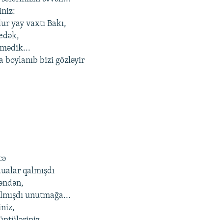
iniz:
lur yay vaxtı Bakı,
edək,
mədik...
a boylanıb bizi gözləyir
,
cə
dualar qalmışdı
əndən,
almışdı unutmağa...
niz,