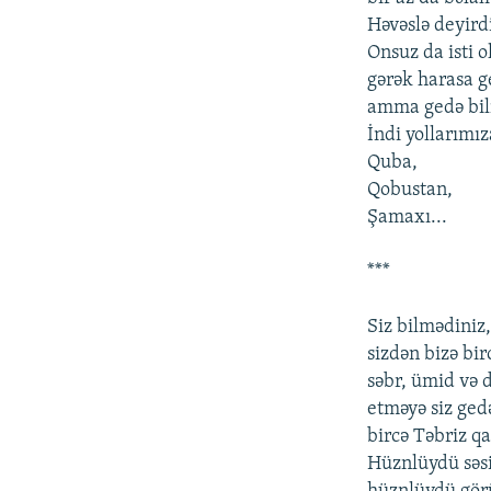
Həvəslə deyird
Onsuz da isti o
gərək harasa g
amma gedə bil
İndi yollarımız
Quba,
Qobustan,
Şamaxı...
***
Siz bilmədiniz
sizdən bizə bir
səbr, ümid və 
etməyə siz ged
bircə Təbriz q
Hüznlüydü səsi