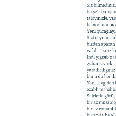
Siz bilmədiniz
bu şeir barış
taleyinizlə, ya
həbs olunmuş a
Yəni qucağlayı
Sizi qoynuna al
bizdən aparan
vəfalı Təbriz kü
İndi yığışıb xa
gülümsəyirik,
yaradıcılığınız
bunu da hər dəf
Yox, sevgidən 
əzablı məhəbbə
Şairlərlə görü
bir az müsabiq
bir az romantik
bir az da bəlalı