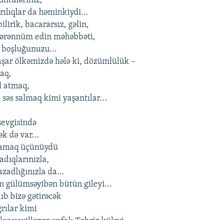
ntüləriniz,
yrılıqlar da həminkiydi...
ilirik, bacararsız, gəlin,
 tərənnüm edin məhəbbəti,
 boşluğunuzu...
şar ölkəmizdə hələ ki, dözümlülük –
aq,
l atmaq,
səs salmaq kimi yaşantılar...
sevgisində
k də var...
mamaq üçünüydü
şadıqlarınızla,
zadlığınızla da...
n gülümsəyibən bütün gileyi...
ıb bizə gətirəcək
rılar kimi