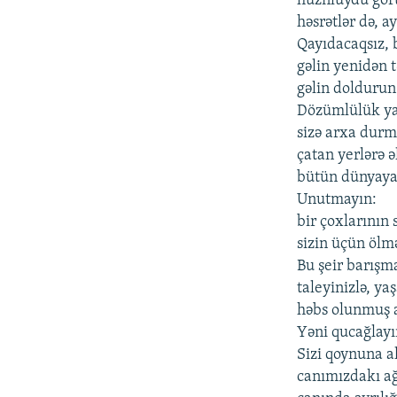
hüznlüydü görü
həsrətlər də, a
Qayıdacaqsız, b
gəlin yenidən
gəlin doldurun
Dözümlülük ya
sizə arxa durm
çatan yerlərə ə
bütün dünyaya 
Unutmayın:
bir çoxlarının 
sizin üçün ölmə
Bu şeir barış
taleyinizlə, ya
həbs olunmuş a
Yəni qucağlayı
Sizi qoynuna al
canımızdakı ağ