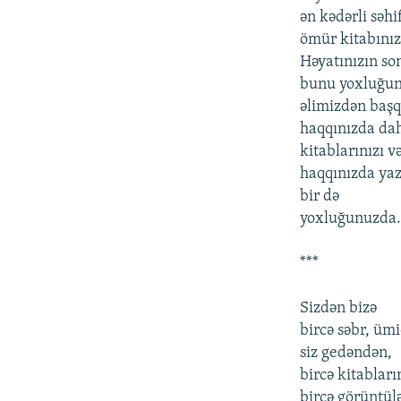
ən kədərli səh
ömür kitabınızı
Həyatınızın son
bunu yoxluğun
əlimizdən başq
haqqınızda dah
kitablarınızı v
haqqınızda yaz
bir də
yoxluğunuzda.
***
Sizdən bizə
bircə səbr, üm
siz gedəndən,
bircə kitablar
bircə görüntül