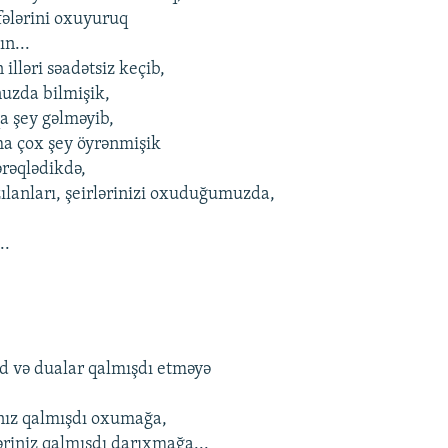
ifələrini oxuyuruq
n...
 illəri səadətsiz keçib,
uzda bilmişik,
a şey gəlməyib,
a çox şey öyrənmişik
ərəqlədikdə,
ılanları, şeirlərinizi oxuduğumuzda,
..
id və dualar qalmışdı etməyə
ınız qalmışdı oxumağa,
əriniz qalmışdı darıxmağa...