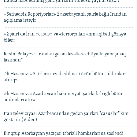
İranda həbs edilmiş gənc şairlərin videosu yayıldı (Bax!)
«Sərhədsiz Reportyorlar» 2 azərbaycanlı şairlə bağlı İrandan
açıqlama istəyir
«2 şairi də İran «casus» və «terrorçuları»nın aqibəti gözləyə
bilər»
Rasim Balayev: "İrandan gələn dəvətlərə ehtiyatla yanaşmaq
lazımdır"
Əli Həsənov: «Şairlərin azad edilməsi üçün bütün addımları
atırıq»
Əli Həsənov: «Azərbaycan hakimiyyəti şairlərlə bağlı bütün
addımları atır»
İran televiziyası Azərbaycandan gedən şairləri "casuslar" kimi
göstərdi (Video)
Bir qrup Azərbaycan yazıçısı təbrizli həmkarlarına səsləndi