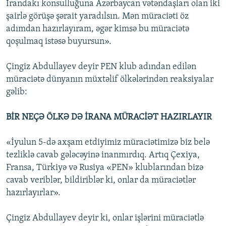
İrandakı konsulluğuna Azərbaycan vətəndaşları olan iki
şairlə görüşə şərait yaradılsın. Mən müraciəti öz
adımdan hazırlayıram, əgər kimsə bu müraciətə
qoşulmaq istəsə buyursun».
Çingiz Abdullayev deyir PEN klub adından edilən
müraciətə dünyanın müxtəlif ölkələrindən reaksiyalar
gəlib:
BİR NEÇƏ ÖLKƏ DƏ İRANA MÜRACİƏT HAZIRLAYIR
«İyulun 5-də axşam etdiyimiz müraciətimizə biz belə
tezliklə cavab gələcəyinə inanmırdıq. Artıq Çexiya,
Fransa, Türkiyə və Rusiya «PEN» klublarından bizə
cavab veriblər, bildiriblər ki, onlar da müraciətlər
hazırlayırlar».
Çingiz Abdullayev deyir ki, onlar işlərini müraciətlə