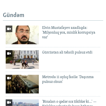
Gündəm
Elvin Mustafayev azadlıqda:
'Milyonluq yox, minlik korrupsiya
var'
Gürcüstan ali təhsili pulsuz etdi
Metroda 11 aylıq fasilə: 'Daşınma
pulsuz olsun'
'Binaları o qədər sıx tikiblər ki...' —