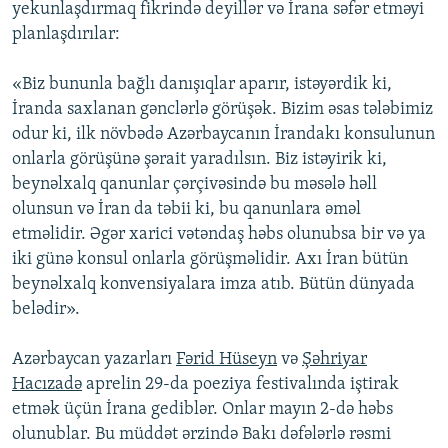
yekunlaşdırmaq fikrində deyillər və İrana səfər etməyi
planlaşdırılar:
«Biz bununla bağlı danışıqlar aparır, istəyərdik ki,
İranda saxlanan gənclərlə görüşək. Bizim əsas tələbimiz
odur ki, ilk növbədə Azərbaycanın İrandakı konsulunun
onlarla görüşünə şərait yaradılsın. Biz istəyirik ki,
beynəlxalq qanunlar çərçivəsində bu məsələ həll
olunsun və İran da təbii ki, bu qanunlara əməl
etməlidir. Əgər xarici vətəndaş həbs olunubsa bir və ya
iki günə konsul onlarla görüşməlidir. Axı İran bütün
beynəlxalq konvensiyalara imza atıb. Bütün dünyada
belədir».
Azərbaycan yazarları
Fərid Hüseyn
və
Şəhriyar
Hacızadə
aprelin 29-da poeziya festivalında iştirak
etmək üçün İrana gediblər. Onlar mayın 2-də həbs
olunublar. Bu müddət ərzində Bakı dəfələrlə rəsmi