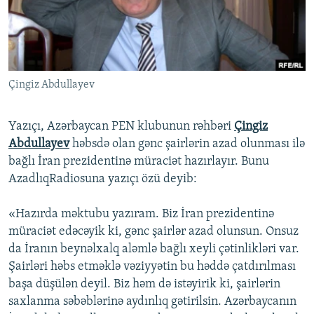
İNFOQRAFIKA
AZƏRBAYCAN ƏDƏBIYYATI KITABXANASI
MISSIYAMIZ
BIZI IZLƏ
KARIKATURA
İSLAM VƏ DEMOKRATIYA
PEŞƏ ETIKASI VƏ JURNALISTIKA STANDARTLARIMIZ
İZ - MƏDƏNIYYƏT PROQRAMI
MATERIALLARIMIZDAN ISTIFADƏ
Çingiz Abdullayev
AZADLIQRADIOSU MOBIL TELEFONUNUZDA
RFE/RL-in bütün saytları
BIZIMLƏ ƏLAQƏ
Yazıçı, Azərbaycan PEN klubunun rəhbəri
Çingiz
XƏBƏR BÜLLETENLƏRIMIZ
Abdullayev
həbsdə olan gənc şairlərin azad olunması ilə
bağlı İran prezidentinə müraciət hazırlayır. Bunu
AzadlıqRadiosuna yazıçı özü deyib:
«Hazırda məktubu yazıram. Biz İran prezidentinə
müraciət edəcəyik ki, gənc şairlər azad olunsun. Onsuz
da İranın beynəlxalq aləmlə bağlı xeyli çətinlikləri var.
Şairləri həbs etməklə vəziyyətin bu həddə çatdırılması
başa düşülən deyil. Biz həm də istəyirik ki, şairlərin
saxlanma səbəblərinə aydınlıq gətirilsin. Azərbaycanın