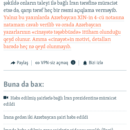
şəkildə onların taleyi ilə bağlı İran tərəfinə müraciət
etsə də, qarşı tərəf heç bir rəsmi açıqlama verməyib.
Yalnız bu yaxınlarda Azərbaycan XİN-in 4-cü notasına
natamam cavab verilib və orada Azərbaycan
yazarlarının «cinayətə təşəbbüsdə» ittiham olunduğu
qeyd olunur. Amma «cinayət»in motivi, detalları
barədə heç nə qeyd olunmayıb.
Paylaş
VPN-siz açmaq
Bizi izlə
Buna da bax:
Həbs edilmiş şairlərlə bağlı İran prezidentinə müraicət
edildi
İrana gedən iki Azərbaycan şairi həbs edildi