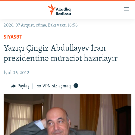
Keçid
linkləri
Əsas
2026, 07 Avqust, cümə, Bakı vaxtı 16:56
məzmuna
GÜNDƏM
SIYASƏT
qayıt
#İZAHLA
Əsas
Yazıçı Çingiz Abdullayev İran
KORRUPSIOMETR
naviqasiyaya
prezidentinə müraciət hazırlayır
qayıt
#ƏSLINDƏ
Axtarışa
İyul 06, 2012
FƏRQƏ BAX
keç
QANUNI DOĞRU
Paylaş
VPN-siz açmaq
ARAŞDIRMA
MULTIMEDIA
RADIO ARXIV
VIDEO
HAQQIMIZDA
FOTOQALEREYA
OXU ZALI