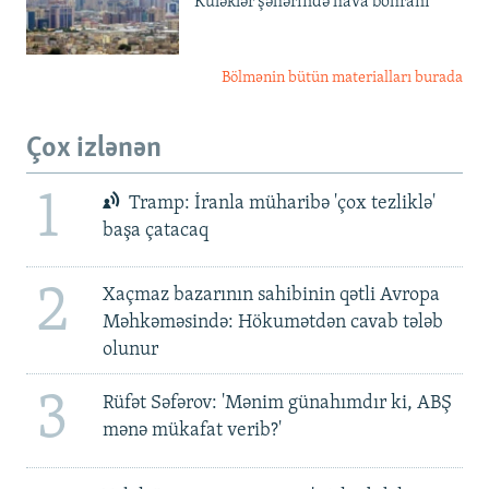
Küləklər şəhərində hava böhranı
Bölmənin bütün materialları burada
Çox izlənən
1
Tramp: İranla müharibə 'çox tezliklə'
başa çatacaq
2
Xaçmaz bazarının sahibinin qətli Avropa
Məhkəməsində: Hökumətdən cavab tələb
olunur
3
Rüfət Səfərov: 'Mənim günahımdır ki, ABŞ
mənə mükafat verib?'