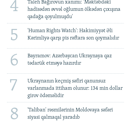
4
Taleh Bağırovun xanımı: 'Məktəbdəki
hadisədən əvvəl oğlumun ölkədən çıxışına
qadağa qoyulmuşdu'
5
'Human Rights Watch': Hakimiyyət Əli
Kərimliyə qarşı pis rəftara son qoymalıdır
6
Bayramov: Azərbaycan Ukraynaya qaz
tədarük etməyə hazırdır
7
Ukraynanın keçmiş səfiri qanunsuz
varlanmada ittiham olunur: 134 min dollar
girov ödəməlidir
8
'Taliban' rəsmilərinin Moldovaya səfəri
siyasi qalmaqal yaradıb