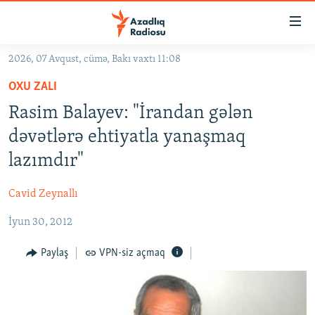
Keçid
linkləri
Əsas
2026, 07 Avqust, cümə, Bakı vaxtı 11:08
məzmuna
GÜNDƏM
OXU ZALI
qayıt
#İZAHLA
Əsas
Rasim Balayev: "İrandan gələn
KORRUPSIOMETR
naviqasiyaya
dəvətlərə ehtiyatla yanaşmaq
qayıt
#ƏSLINDƏ
lazımdır"
Axtarışa
FƏRQƏ BAX
keç
Cavid Zeynallı
QANUNI DOĞRU
İyun 30, 2012
ARAŞDIRMA
MULTIMEDIA
Paylaş
VPN-siz açmaq
RADIO ARXIV
VIDEO
HAQQIMIZDA
FOTOQALEREYA
OXU ZALI