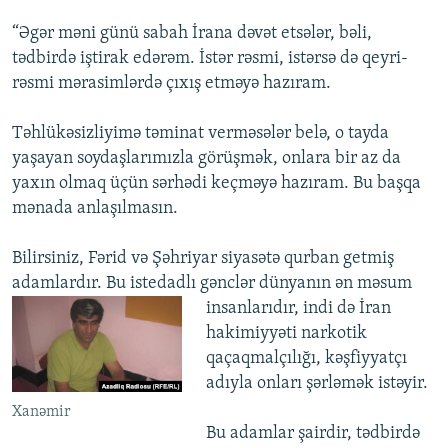
“Əgər məni günü sabah İrana dəvət etsələr, bəli,
tədbirdə iştirak edərəm. İstər rəsmi, istərsə də qeyri-
rəsmi mərasimlərdə çıxış etməyə hazıram.
Təhlükəsizliyimə təminat verməsələr belə, o tayda
yaşayan soydaşlarımızla görüşmək, onlara bir az da
yaxın olmaq üçün sərhədi keçməyə hazıram. Bu başqa
mənada anlaşılmasın.
Bilirsiniz, Fərid və Şəhriyar siyasətə qurban getmiş
adamlardır. Bu istedadlı gənclər
dünyanın ən məsum
insanlarıdır, indi də İran
hakimiyyəti narkotik
qaçaqmalçılığı, kəşfiyyatçı
adıyla onları şərləmək istəyir.
Xanəmir
Bu adamlar şairdir, tədbirdə