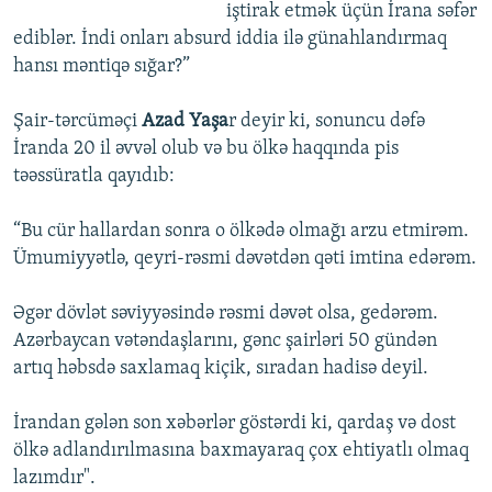
iştirak etmək üçün İrana səfər
ediblər. İndi onları absurd iddia ilə günahlandırmaq
hansı məntiqə sığar?”
Şair-tərcüməçi
Azad Yaşa
r deyir ki, sonuncu dəfə
İranda 20 il əvvəl olub və bu ölkə haqqında pis
təəssüratla qayıdıb:
“Bu cür hallardan sonra o ölkədə olmağı arzu etmirəm.
Ümumiyyətlə, qeyri-rəsmi dəvətdən qəti imtina edərəm.
Əgər dövlət səviyyəsində rəsmi dəvət olsa, gedərəm.
Azərbaycan vətəndaşlarını, gənc şairləri 50 gündən
artıq həbsdə saxlamaq kiçik, sıradan hadisə deyil.
İrandan gələn son xəbərlər göstərdi ki, qardaş və dost
ölkə adlandırılmasına baxmayaraq çox ehtiyatlı olmaq
lazımdır".