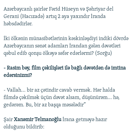
Azərbaycanlı şairlər Fərid Hüseyn və Şəhriyar del
Gerani (Hacızadə) artıq 2 aya yaxındır İranda
həbsdədirlər.
İki ölkənin münasibətlərinin kəskinləşdiyi indiki dövrdə
Azərbaycanın sənət adamları İrandan gələn dəvətləri
qəbul edib qonşu ölkəyə səfər edərlərmi? (Sorğu)
- Rasim bəy, film çəkilişləri ilə bağlı dəvətdən də imtina
edərsinizmi?
- Vallah... bir az çətindir cavab vermək. Hər halda
filmdə çəkilmək üçün dəvət alsam, düşünürəm... hə,
gedərəm. Bu, bir az başqa məsələdir”
Şair
Xanəmir Telmanoğlu
İrana getməyə hazır
olduğunu bildirib: