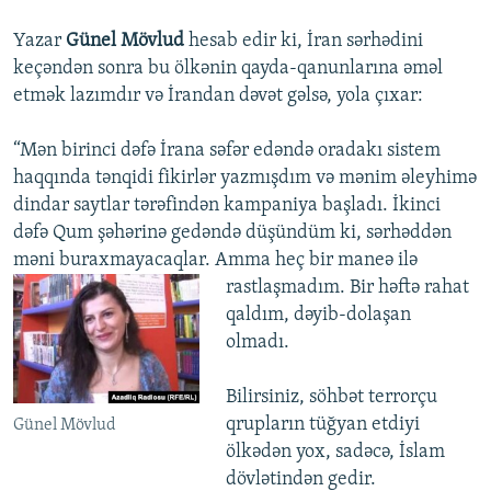
Yazar
Günel Mövlud
hesab edir ki, İran sərhədini
keçəndən sonra bu ölkənin qayda-qanunlarına əməl
etmək lazımdır və İrandan dəvət gəlsə, yola çıxar:
“Mən birinci dəfə İrana səfər edəndə oradakı sistem
haqqında tənqidi fikirlər yazmışdım və mənim əleyhimə
dindar saytlar tərəfindən kampaniya başladı. İkinci
dəfə Qum şəhərinə gedəndə düşündüm ki, sərhəddən
məni buraxmayacaqlar. Amma heç bir
maneə ilə
rastlaşmadım. Bir həftə rahat
qaldım, dəyib-dolaşan
olmadı.
Bilirsiniz, söhbət terrorçu
qrupların tüğyan etdiyi
Günel Mövlud
ölkədən yox, sadəcə, İslam
dövlətindən gedir.