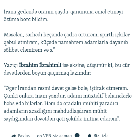
İrana gedəndə oranın qayda-qanununa əməl etməyi
özümə borc bildim.
Məsələn, sərhədi keçəndə çadra örtürəm, spirtli içkilər
qəbul etmirəm, küçədə naməhrəm adamlarla dayanıb
söhbət eləmirəm və s.”
Yazıçı
İbrahim İbrahimli
isə əksinə, düşünür ki, bu cür
dəvətlərdən boyun qaçırmaq lazımdır:
“Əgər İrandan rəsmi dəvət gəlsə belə, iştirak etmərəm.
Çünki onlara inam yoxdur, adamı müxtəlif bəhanələrlə
həbs edə bilərlər. Həm də oradakı mühiti yaradıcı
adamların azadlığını məhdudlaşdıran mühit
saydığımdan dəvətdən qəti şəkildə imtina edərəm”.
Paylaş
VPN-siz açmaq
Bizi izlə