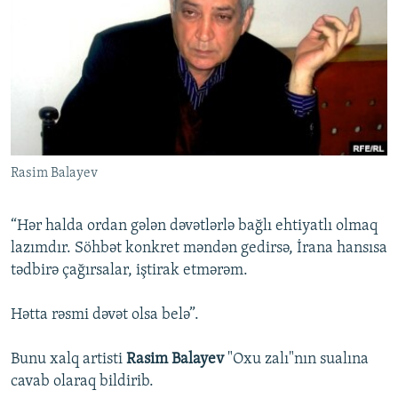
İNFOQRAFIKA
AZƏRBAYCAN ƏDƏBIYYATI KITABXANASI
MISSIYAMIZ
BIZI IZLƏ
KARIKATURA
İSLAM VƏ DEMOKRATIYA
PEŞƏ ETIKASI VƏ JURNALISTIKA STANDARTLARIMIZ
İZ - MƏDƏNIYYƏT PROQRAMI
MATERIALLARIMIZDAN ISTIFADƏ
AZADLIQRADIOSU MOBIL TELEFONUNUZDA
RFE/RL-in bütün saytları
BIZIMLƏ ƏLAQƏ
Rasim Balayev
XƏBƏR BÜLLETENLƏRIMIZ
“Hər halda ordan gələn dəvətlərlə bağlı ehtiyatlı olmaq
lazımdır. Söhbət konkret məndən gedirsə, İrana hansısa
tədbirə çağırsalar, iştirak etmərəm.
Hətta rəsmi dəvət olsa belə”.
Bunu xalq artisti
Rasim Balayev
"Oxu zalı"nın sualına
cavab olaraq bildirib.