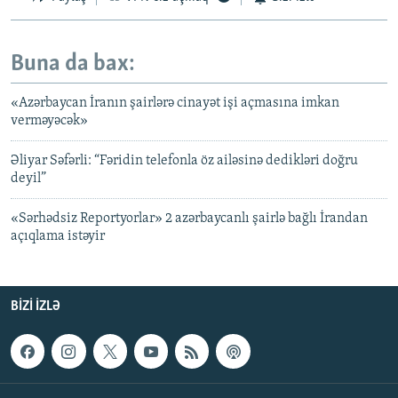
Buna da bax:
«Azərbaycan İranın şairlərə cinayət işi açmasına imkan
verməyəcək»
Əliyar Səfərli: “Fəridin telefonla öz ailəsinə dedikləri doğru
deyil”
«Sərhədsiz Reportyorlar» 2 azərbaycanlı şairlə bağlı İrandan
açıqlama istəyir
BIZI IZLƏ