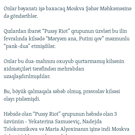
Onlar bəyanatı işə baxacaq Moskva Şəhər Məhkəməsinə
də göndəriblər.
Qızlardan ibarət “Pussy Riot” qrupunun üzvləri bu ilin
fevralında kilsədə “Məryəm ana, Putini qov” məzmunlu
“pank-dua” etmişdilər.
Onlar bu dua-mahnını oxuyub qurtarmamış kilsənin
xidmətçiləri tərəfindən mehrabdan
uzaqlaşdırılmışdılar.
Bu, böyük qalmaqala səbəb olmuş, pravoslav kilsəsi
olayı pisləmişdi.
Həbsdə olan “Pussy Riot” qrupunun həbsdə olan 3
üzvünün - Yekaterina Samuseviç, Nadejda
Tolokonnikova və Maria Alyoxinanın işinə indi Moskva