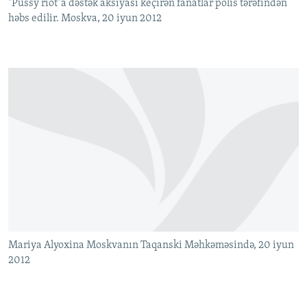
"Pussy riot"a dəstək aksiyası keçirən fanatlar polis tərəfindən
həbs edilir. Moskva, 20 iyun 2012
Mariya Alyoxina Moskvanın Taqanski Məhkəməsində, 20 iyun
2012