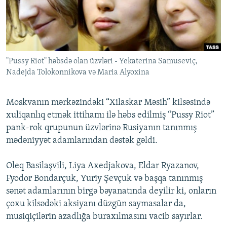
İNFOQRAFIKA
AZƏRBAYCAN ƏDƏBIYYATI KITABXANASI
MISSIYAMIZ
BIZI IZLƏ
KARIKATURA
İSLAM VƏ DEMOKRATIYA
PEŞƏ ETIKASI VƏ JURNALISTIKA STANDARTLARIMIZ
İZ - MƏDƏNIYYƏT PROQRAMI
MATERIALLARIMIZDAN ISTIFADƏ
"Pussy Riot" həbsdə olan üzvləri - Yekaterina Samuseviç,
AZADLIQRADIOSU MOBIL TELEFONUNUZDA
RFE/RL-in bütün saytları
Nadejda Tolokonnikova və Maria Alyoxina
BIZIMLƏ ƏLAQƏ
XƏBƏR BÜLLETENLƏRIMIZ
Moskvanın mərkəzindəki “Xilaskar Məsih” kilsəsində
xuliqanlıq etmək ittihamı ilə həbs edilmiş “Pussy Riot”
pank-rok qrupunun üzvlərinə Rusiyanın tanınmış
mədəniyyət adamlarından dəstək gəldi.
Oleq Basilaşvili, Liya Axedjakova, Eldar Ryazanov,
Fyodor Bondarçuk, Yuriy Şevçuk və başqa tanınmış
sənət adamlarının birgə bəyanatında deyilir ki, onların
çoxu kilsədəki aksiyanı düzgün saymasalar da,
musiqiçilərin azadlığa buraxılmasını vacib sayırlar.