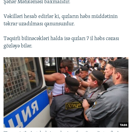
Şəhər Məhkəməsi baxmalıdır.
Vəkilləri hesab edirlər ki, qızların həbs müddətinin
təkrar uzadılması qanunsuzdur.
Təqsirli bilinəcəkləri halda isə qızları 7 il həbs cəzası
gözləyə bilər.