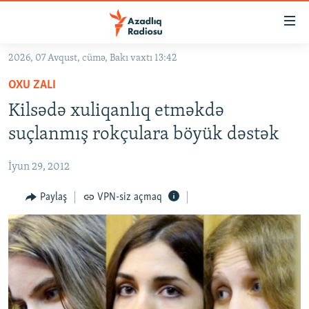
Keçid
linkləri
Əsas
2026, 07 Avqust, cümə, Bakı vaxtı 13:42
məzmuna
GÜNDƏM
OXU ZALI
qayıt
#İZAHLA
Əsas
Kilsədə xuliqanlıq etməkdə
KORRUPSIOMETR
naviqasiyaya
suçlanmış rokçulara böyük dəstək
qayıt
#ƏSLINDƏ
Axtarışa
İyun 29, 2012
FƏRQƏ BAX
keç
QANUNI DOĞRU
Paylaş
VPN-siz açmaq
ARAŞDIRMA
MULTIMEDIA
RADIO ARXIV
VIDEO
HAQQIMIZDA
FOTOQALEREYA
OXU ZALI