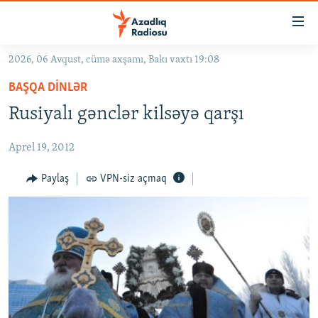
Keçid
linkləri
Əsas
2026, 06 Avqust, cümə axşamı, Bakı vaxtı 19:08
məzmuna
GÜNDƏM
BAŞQA DINLƏR
qayıt
#İZAHLA
Əsas
Rusiyalı gənclər kilsəyə qarşı
KORRUPSIOMETR
naviqasiyaya
qayıt
Aprel 19, 2012
#ƏSLINDƏ
Axtarışa
FƏRQƏ BAX
Paylaş
VPN-siz açmaq
keç
QANUNI DOĞRU
ARAŞDIRMA
MULTIMEDIA
RADIO ARXIV
VIDEO
HAQQIMIZDA
FOTOQALEREYA
OXU ZALI