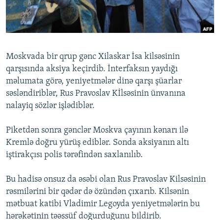
İNFOQRAFIKA
AZƏRBAYCAN ƏDƏBIYYATI KITABXANASI
MISSIYAMIZ
BIZI IZLƏ
KARIKATURA
İSLAM VƏ DEMOKRATIYA
PEŞƏ ETIKASI VƏ JURNALISTIKA STANDARTLARIMIZ
İZ - MƏDƏNIYYƏT PROQRAMI
MATERIALLARIMIZDAN ISTIFADƏ
Moskvada bir qrup gənc Xilaskar İsa kilsəsinin
AZADLIQRADIOSU MOBIL TELEFONUNUZDA
RFE/RL-in bütün saytları
qarşısında aksiya keçirdib. İnterfaksın yaydığı
BIZIMLƏ ƏLAQƏ
məlumata görə, yeniyetmələr dinə qarşı şüarlar
səsləndiriblər, Rus Pravoslav Kİlsəsinin ünvanına
XƏBƏR BÜLLETENLƏRIMIZ
nalayiq sözlər işlədiblər.
Piketdən sonra gənclər Moskva çayının kənarı ilə
Kremlə doğru yürüş ediblər. Sonda aksiyanın altı
iştirakçısı polis tərəfindən saxlanılıb.
Bu hadisə onsuz da əsəbi olan Rus Pravoslav Kilsəsinin
rəsmilərini bir qədər də özündən çıxarıb. Kilsənin
mətbuat katibi Vladimir Legoyda yeniyetmələrin bu
hərəkətinin təəssüf doğurduğunu bildirib.