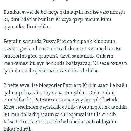
Bundan əvvəl də bir neçə qalmaqallı hadisə yaşanmışdı
ki, dini liderlər bunları Kilsəyə qarşı hücum kimi
qiymətləndirmişdilər.
Fevralın sonunda Pussy Riot qadın pank klubunun
üzvləri gözlənilmədən kilsədə konsert vermişdilər. Bu
əməllərinə görə qrupun 3 üzvü saxlanılıb. Onların
məhkəməsi bu ayn sonunda başlayacaq. Kilsədə oxuyan
qadınları 7 ilə qədər həbs cəzası kəsilə bilər.
2 həftə əvvəl isə bloggerlər Patriarx Kirilin saatı ilə bağlı
qalmaqallı şəkli ortaya çıxartmışdılar. Onlar sübut
etmişdilər ki, Patriarxın rəsmən yayılan şəkillərində
Kilsə tərəfindən dəyişiklik edilib və onun qoluna taxdığı
30 min dollarlıq saatın şəkli rəqəmsal üsulla silinib.
Kilsə Patriarx Kirilin belə bahalıqda saatı olduğunu
inkar edirdi.