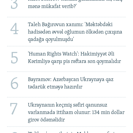
3
mənə mükafat verib?'
4
Taleh Bağırovun xanımı: 'Məktəbdəki
hadisədən əvvəl oğlumun ölkədən çıxışına
qadağa qoyulmuşdu'
5
'Human Rights Watch': Hakimiyyət Əli
Kərimliyə qarşı pis rəftara son qoymalıdır
6
Bayramov: Azərbaycan Ukraynaya qaz
tədarük etməyə hazırdır
7
Ukraynanın keçmiş səfiri qanunsuz
varlanmada ittiham olunur: 134 min dollar
girov ödəməlidir