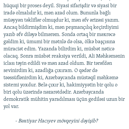
hüquqi bir proses deyil. Siyasi sifarişdir və siyasi bir
iradə olmalıdır ki, mən azad olum. Bununla bağlı
müəyyən təkliflər olmuşdur ki, mən əfv ərizəsi yazım.
Ancaq bildirmişdim ki, mən peşmançılıq keçirdiyimi
yazıb əfv diləyə bilmərəm. Sonda ortaq bir məxrəcə
gəldim ki, ümumi bir mətnlə də olsa, ölkə başçısına
müraciət edim. Yazanda bilirdim ki, müsbət nəticə
olacaq. Sonra müsbət reaksiya verildi, Ali Məhkəmənin
iclası təyin edildi və mən azad oldum. Bir tərəfdən
sevinirdim ki, azadlığa çıxıram. O qədər də
təəssüflənirdim ki, Azərbaycanda müstəqil məhkəmə
sistemi yoxdur. Belə çıxır ki, hakimiyyətin bir qolu o
biri qolu üzərində nəzarətdədir. Azərbaycanda
demokratik mühitin yaradılması üçün gediləsi uzun bir
yol var.
- Bəxtiyar Hacıyev mövqeyini dəyişib?