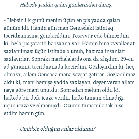
- Həbsdə yadda qalan günlərindən danış.
- Həbsin ilk günü mənim üçün ən pis yadda qalan
günüm idi. Həmin gün mən Gəncədəki istintaq
təcridxanasına göndərildim. Təsəvvür edə bilməzdim
ki, belə pis şəraitli həbsxana var. Həmin bina əvvəllər at
saxlanılması üçün istifadə olunub, hazırda insanları
saxlayırlar. Sonrakı mərhələlərdə ona da alışdım. 29-cu
ad günümü təcridxanada keçirdim. Gözləyirdim ki, heç
olmasa, ailəm Gəncədə mənə sovqat gətirər. Gözlənilməz
oldu ki, məni həmişə yadda saxlayan, dəyər verən ailəm
nəyə görə məni unutdu. Sonradan məlum oldu ki,
həftədə bir dəfə icazə verilir, həftə tamam olmadığı
üçün icazə verilməmişdi. Özümü tamamilə tək hiss
etdim həmin gün.
- Ümidsiz olduğun anlar oldumu?