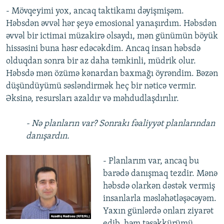
- Mövqeyimi yox, ancaq taktikamı dəyişmişəm.
Həbsdən əvvəl hər şeyə emosional yanaşırdım. Həbsdən
əvvəl bir ictimai müzakirə olsaydı, mən günümün böyük
hissəsini buna həsr edəcəkdim. Ancaq insan həbsdə
olduqdan sonra bir az daha təmkinli, müdrik olur.
Həbsdə mən özümə kənardan baxmağı öyrəndim. Bəzən
düşündüyümü səsləndirmək heç bir nəticə vermir.
Əksinə, resursları azaldır və məhdudlaşdırılır.
- Nə planların var? Sonrakı fəaliyyət planlarından
danışardın.
- Planlarım var, ancaq bu
barədə danışmaq tezdir. Mənə
həbsdə olarkən dəstək vermiş
insanlarla məsləhətləşəcəyəm.
Yaxın günlərdə onları ziyarət
edib, həm təşəkkürümü