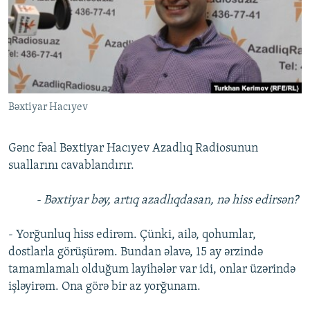
İNFOQRAFIKA
AZƏRBAYCAN ƏDƏBIYYATI KITABXANASI
MISSIYAMIZ
BIZI IZLƏ
KARIKATURA
İSLAM VƏ DEMOKRATIYA
PEŞƏ ETIKASI VƏ JURNALISTIKA STANDARTLARIMIZ
İZ - MƏDƏNIYYƏT PROQRAMI
MATERIALLARIMIZDAN ISTIFADƏ
AZADLIQRADIOSU MOBIL TELEFONUNUZDA
RFE/RL-in bütün saytları
Bəxtiyar Hacıyev
BIZIMLƏ ƏLAQƏ
XƏBƏR BÜLLETENLƏRIMIZ
Gənc fəal Bəxtiyar Hacıyev Azadlıq Radiosunun
suallarını cavablandırır.
- Bəxtiyar bəy, artıq azadlıqdasan, nə hiss edirsən?
- Yorğunluq hiss edirəm. Çünki, ailə, qohumlar,
dostlarla görüşürəm. Bundan əlavə, 15 ay ərzində
tamamlamalı olduğum layihələr var idi, onlar üzərində
işləyirəm. Ona görə bir az yorğunam.