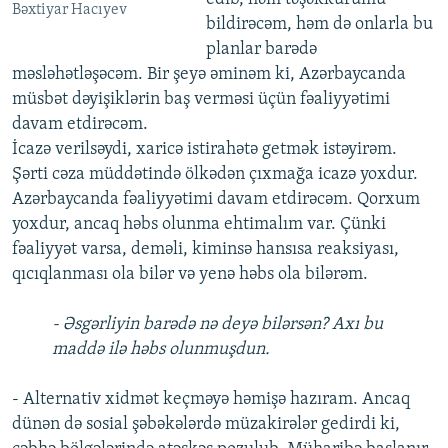
Bəxtiyar Hacıyev
bildirəcəm, həm də onlarla bu
planlar barədə
məsləhətləşəcəm. Bir şeyə əminəm ki, Azərbaycanda
müsbət dəyişiklərin baş verməsi üçün fəaliyyətimi
davam etdirəcəm.
İcazə verilsəydi, xaricə istirahətə getmək istəyirəm.
Şərti cəza müddətində ölkədən çıxmağa icazə yoxdur.
Azərbaycanda fəaliyyətimi davam etdirəcəm. Qorxum
yoxdur, ancaq həbs olunma ehtimalım var. Çünki
fəaliyyət varsa, deməli, kiminsə hansısa reaksiyası,
qıcıqlanması ola bilər və yenə həbs ola bilərəm.
- Əsgərliyin barədə nə deyə bilərsən? Axı bu
maddə ilə həbs olunmuşdun.
- Alternativ xidmət keçməyə həmişə hazıram. Ancaq
dünən də sosial şəbəkələrdə müzakirələr gedirdi ki,