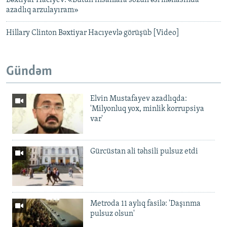
Bəxtiyar Hacıyev: «Bütün insanlara sözün əsl mənasında
azadlıq arzulayıram»
Hillary Clinton Bəxtiyar Hacıyevlə görüşüb [Video]
Gündəm
Elvin Mustafayev azadlıqda:
'Milyonluq yox, minlik korrupsiya
var'
Gürcüstan ali təhsili pulsuz etdi
Metroda 11 aylıq fasilə: 'Daşınma
pulsuz olsun'