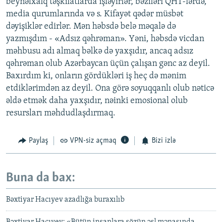
beynəlxalq təşkilatlarda işləyirlər, bəziləri QHT-lərdə,
media qurumlarında və s. Kifayət qədər müsbət
dəyişiklər edirlər. Mən həbsdə belə məqalə də
yazmışdım - «Adsız qəhrəman». Yəni, həbsdə vicdan
məhbusu adı almaq bəlkə də yaxşıdır, ancaq adsız
qəhrəman olub Azərbaycan üçün çalışan gənc az deyil.
Baxırdım ki, onların gördükləri iş heç də mənim
etdiklərimdən az deyil. Ona görə soyuqqanlı olub nəticə
əldə etmək daha yaxşıdır, nəinki emosional olub
resursları məhdudlaşdırmaq.
Paylaş
VPN-siz açmaq
Bizi izlə
Buna da bax:
Bəxtiyar Hacıyev azadlığa buraxılıb