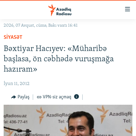
Keçid
linkləri
Əsas
2026, 07 Avqust, cümə, Bakı vaxtı 16:41
məzmuna
GÜNDƏM
SIYASƏT
qayıt
#İZAHLA
Əsas
Bəxtiyar Hacıyev: «Müharibə
KORRUPSIOMETR
naviqasiyaya
başlasa, ön cəbhədə vuruşmağa
qayıt
#ƏSLINDƏ
hazıram»
Axtarışa
FƏRQƏ BAX
keç
İyun 11, 2012
QANUNI DOĞRU
Paylaş
VPN-siz açmaq
ARAŞDIRMA
MULTIMEDIA
RADIO ARXIV
VIDEO
HAQQIMIZDA
FOTOQALEREYA
OXU ZALI