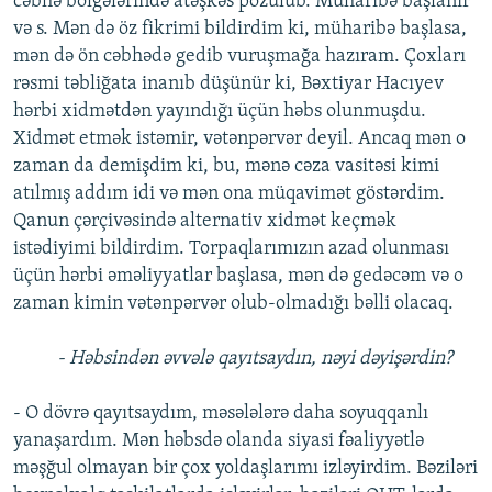
cəbhə bölgələrində atəşkəs pozulub. Müharibə başlanır
və s. Mən də öz fikrimi bildirdim ki, müharibə başlasa,
mən də ön cəbhədə gedib vuruşmağa hazıram. Çoxları
rəsmi təbliğata inanıb düşünür ki, Bəxtiyar Hacıyev
hərbi xidmətdən yayındığı üçün həbs olunmuşdu.
Xidmət etmək istəmir, vətənpərvər deyil. Ancaq mən o
zaman da demişdim ki, bu, mənə cəza vasitəsi kimi
atılmış addım idi və mən ona müqavimət göstərdim.
Qanun çərçivəsində alternativ xidmət keçmək
istədiyimi bildirdim. Torpaqlarımızın azad olunması
üçün hərbi əməliyyatlar başlasa, mən də gedəcəm və o
zaman kimin vətənpərvər olub-olmadığı bəlli olacaq.
- Həbsindən əvvələ qayıtsaydın, nəyi dəyişərdin?
- O dövrə qayıtsaydım, məsələlərə daha soyuqqanlı
yanaşardım. Mən həbsdə olanda siyasi fəaliyyətlə
məşğul olmayan bir çox yoldaşlarımı izləyirdim. Bəziləri