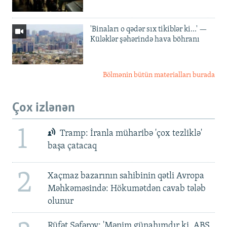
'Binaları o qədər sıx tikiblər ki...' —
Küləklər şəhərində hava böhranı
Bölmənin bütün materialları burada
Çox izlənən
1
Tramp: İranla müharibə 'çox tezliklə'
başa çatacaq
2
Xaçmaz bazarının sahibinin qətli Avropa
Məhkəməsində: Hökumətdən cavab tələb
olunur
Rüfət Səfərov: 'Mənim günahımdır ki, ABŞ