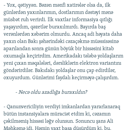
- Yox, qətiyyən. Bəzən mənfi xatirələr olsa da, ilk
günlərdən yaxınlarımın, dostlarımın dəstəyi mənə
müsbət ruh verirdi. İlk vaxtlar informasiya qıtlığı
yaşayırdım, qəzetlər buraxılmırdı. Bayırda baş
verənlərdən xəbərim olmurdu. Ancaq adi həyata daha
yaxın olan Bakı şəhərindəki cəzaçəkmə müəssisəsinə
aparılandan sonra günün böyük bir hissəsini kitab
oxumaqla keçirirdim. Amerikadakı tələbə yoldaşlarım
yeni çıxan məqalələri, dərsliklərin elektron variantını
göndərirdilər. Bakıdakı yoldaşlar onu çap edirdilər,
oxuyurdum. Günlərimi faydalı keçirməyə çalışırdım.
- Necə oldu azadlığa buraxıldın?
- Qanunvericiliyin verdiyi imkanlardan yararlanaraq
bütün instansiyalara müraciət etdim ki, cəzamın
çəkilməmiş hissəsi ləğv olunsun. Sonuncu şans Ali
Məhkəmə idi. Həmin vaxt başa düşürdüm ki, bu,