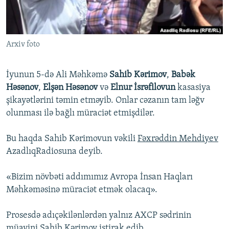
İNFOQRAFIKA
AZƏRBAYCAN ƏDƏBIYYATI KITABXANASI
MISSIYAMIZ
BIZI IZLƏ
KARIKATURA
İSLAM VƏ DEMOKRATIYA
PEŞƏ ETIKASI VƏ JURNALISTIKA STANDARTLARIMIZ
Arxiv foto
İZ - MƏDƏNIYYƏT PROQRAMI
MATERIALLARIMIZDAN ISTIFADƏ
AZADLIQRADIOSU MOBIL TELEFONUNUZDA
RFE/RL-in bütün saytları
İyunun 5-də Ali Məhkəmə
Sahib Kərimov
,
Babək
BIZIMLƏ ƏLAQƏ
Həsənov
,
Elşən Həsənov
və
Elnur İsrəfilovun
kasasiya
şikayətlərini təmin etməyib. Onlar cəzanın tam ləğv
XƏBƏR BÜLLETENLƏRIMIZ
olunması ilə bağlı müraciət etmişdilər.
Bu haqda Sahib Kərimovun vəkili
Fəxrəddin Mehdiyev
AzadlıqRadiosuna deyib.
«Bizim növbəti addımımız Avropa İnsan Haqları
Məhkəməsinə müraciət etmək olacaq».
Prosesdə adıçəkilənlərdən yalnız AXCP sədrinin
müavini Sahib Kərimov iştirak edib.