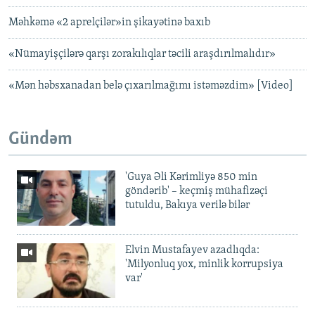
Məhkəmə «2 aprelçilər»in şikayətinə baxıb
«Nümayişçilərə qarşı zorakılıqlar təcili araşdırılmalıdır»
«Mən həbsxanadan belə çıxarılmağımı istəməzdim» [Video]
Gündəm
'Guya Əli Kərimliyə 850 min
göndərib' – keçmiş mühafizəçi
tutuldu, Bakıya verilə bilər
Elvin Mustafayev azadlıqda:
'Milyonluq yox, minlik korrupsiya
var'