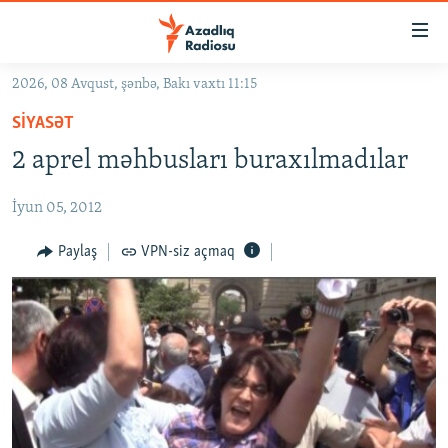
Keçid
linkləri
Əsas
2026, 08 Avqust, şənbə, Bakı vaxtı 11:15
məzmuna
GÜNDƏM
SIYASƏT
qayıt
#İZAHLA
Əsas
2 aprel məhbusları buraxılmadılar
KORRUPSIOMETR
naviqasiyaya
qayıt
İyun 05, 2012
#ƏSLINDƏ
Axtarışa
FƏRQƏ BAX
Paylaş
VPN-siz açmaq
keç
QANUNI DOĞRU
ARAŞDIRMA
MULTIMEDIA
RADIO ARXIV
VIDEO
HAQQIMIZDA
FOTOQALEREYA
OXU ZALI