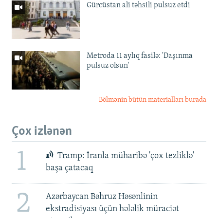
Gürcüstan ali təhsili pulsuz etdi
Metroda 11 aylıq fasilə: 'Daşınma
pulsuz olsun'
Bölmənin bütün materialları burada
Çox izlənən
1
Tramp: İranla müharibə 'çox tezliklə'
başa çatacaq
2
Azərbaycan Bəhruz Həsənlinin
ekstradisiyası üçün hələlik müraciət