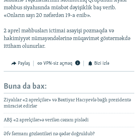
Müdafiə Təşkilatlarının Monitorinq Qrupunun siyasi
məhbus siyahısında müsbət dəyişiklik baş verib.
«Onların sayı 20 nəfərdən 19-a enib».
2 aprel məhbusları ictimai asayişi pozmaqda və
hakimiyyət nümayəndələrinə müqavimət göstərməkdə
ittiham olunurlar.
Paylaş
VPN-siz açmaq
Bizi izlə
Buna da bax:
Ziyalılar «2 aprelçilər» və Bəxtiyar Hacıyevlə bağlı prezidentə
müraciət edirlər
ABŞ «2 aprelçilər»ə verilən cəzanı pislədi
Əfv fərmanı gözləntiləri nə qədər doğruldub?