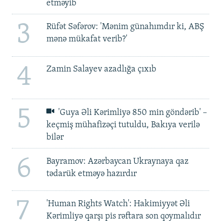
etməyib
3
Rüfət Səfərov: 'Mənim günahımdır ki, ABŞ
mənə mükafat verib?'
4
Zamin Salayev azadlığa çıxıb
5
'Guya Əli Kərimliyə 850 min göndərib' –
keçmiş mühafizəçi tutuldu, Bakıya verilə
bilər
6
Bayramov: Azərbaycan Ukraynaya qaz
tədarük etməyə hazırdır
7
'Human Rights Watch': Hakimiyyət Əli
Kərimliyə qarşı pis rəftara son qoymalıdır