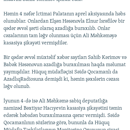
Həmin 4 nəfər İctimai Palatanın aprel aksiyasında həbs
olunublar. Onlardan Elşən Həsənovla Elnur İsrəfilov bir
qədər əvvəl şərti olaraq azadlığa buraxılıb. Onlar
cəzalarının tam ləğv olunması üçün Ali Məhkəməyə
kasasiya şikayəti vermişdilər.
Bir qədər əvvəl müxtəlif xəbər saytları Sahib Kərimov və
Babək Həsənovun azadlığa buraxılması haqda məlumat
yaymışdılar. Hüquq müdafiəçisi Səidə Qocamanlı da
AzadlıqRadiosuna demişdi ki, həmin şəxslərin cəzası
ləğv olunub.
İyunun 4-də isə Ali Məhkəmə sabiq deputatlığa
namizəd Bəxtiyar Hacıyevin kasasiya şikayətini təmin
edərək həbsdən buraxılmasına qərar vermişdi. Səidə
Qocamanlının sözlərinə görə, bununla da Hüquq