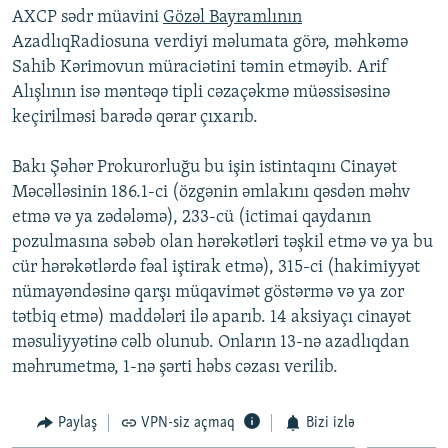
AXCP sədr müavini
Gözəl Bayramlının
İNFOQRAFIKA
AZƏRBAYCAN ƏDƏBIYYATI KITABXANASI
MISSIYAMIZ
BIZI IZLƏ
AzadlıqRadiosuna verdiyi məlumata görə, məhkəmə
KARIKATURA
İSLAM VƏ DEMOKRATIYA
PEŞƏ ETIKASI VƏ JURNALISTIKA STANDARTLARIMIZ
Sahib Kərimovun müraciətini təmin etməyib. Arif
Alışlının isə məntəqə tipli cəzaçəkmə müəssisəsinə
İZ - MƏDƏNIYYƏT PROQRAMI
MATERIALLARIMIZDAN ISTIFADƏ
keçirilməsi barədə qərar çıxarıb.
AZADLIQRADIOSU MOBIL TELEFONUNUZDA
RFE/RL-in bütün saytları
BIZIMLƏ ƏLAQƏ
Bakı Şəhər Prokurorluğu bu işin istintaqını Cinayət
Məcəlləsinin 186.1-ci (özgənin əmlakını qəsdən məhv
XƏBƏR BÜLLETENLƏRIMIZ
etmə və ya zədələmə), 233-cü (ictimai qaydanın
pozulmasına səbəb olan hərəkətləri təşkil etmə və ya bu
cür hərəkətlərdə fəal iştirak etmə), 315-ci (hakimiyyət
nümayəndəsinə qarşı müqavimət göstərmə və ya zor
tətbiq etmə) maddələri ilə aparıb. 14 aksiyaçı cinayət
məsuliyyətinə cəlb olunub. Onların 13-nə azadlıqdan
məhrumetmə, 1-nə şərti həbs cəzası verilib.
Paylaş
VPN-siz açmaq
Bizi izlə