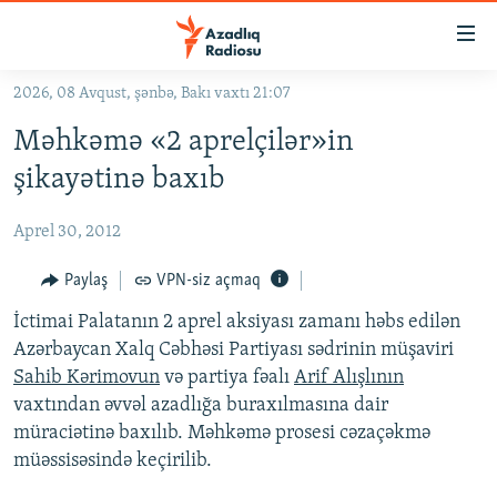
Keçid
linkləri
Əsas
2026, 08 Avqust, şənbə, Bakı vaxtı 21:07
məzmuna
GÜNDƏM
Məhkəmə «2 aprelçilər»in
qayıt
#İZAHLA
Əsas
şikayətinə baxıb
KORRUPSIOMETR
naviqasiyaya
qayıt
Aprel 30, 2012
#ƏSLINDƏ
Axtarışa
FƏRQƏ BAX
Paylaş
VPN-siz açmaq
keç
QANUNI DOĞRU
İctimai Palatanın 2 aprel aksiyası zamanı həbs edilən
Azərbaycan Xalq Cəbhəsi Partiyası sədrinin müşaviri
ARAŞDIRMA
Sahib Kərimovun
və partiya fəalı
Arif Alışlının
MULTIMEDIA
vaxtından əvvəl azadlığa buraxılmasına dair
müraciətinə baxılıb. Məhkəmə prosesi cəzaçəkmə
RADIO ARXIV
VIDEO
müəssisəsində keçirilib.
HAQQIMIZDA
FOTOQALEREYA
OXU ZALI