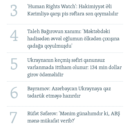
3
'Human Rights Watch': Hakimiyyət Əli
Kərimliyə qarşı pis rəftara son qoymalıdır
4
Taleh Bağırovun xanımı: 'Məktəbdəki
hadisədən əvvəl oğlumun ölkədən çıxışına
qadağa qoyulmuşdu'
5
Ukraynanın keçmiş səfiri qanunsuz
varlanmada ittiham olunur: 134 min dollar
girov ödəməlidir
6
Bayramov: Azərbaycan Ukraynaya qaz
tədarük etməyə hazırdır
7
Rüfət Səfərov: 'Mənim günahımdır ki, ABŞ
mənə mükafat verib?'