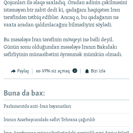
Qoşunları ilə əlaqə saxladıq. Oradan adinin çəkilməsini
istəməyən bir zabit dedi ki, qadağanı həqiqətən İran
tərəfindən tətbiq ediblər. Ancaq o, bu qadağanın nə
vaxta aradan qaldırılacağını bilmədiyini söylədi.
Bu məsələyə İran tərəfinin mövqeyi isə bəlli deyil.
Günün sonu olduğundan məsələyə İranın Bakıdakı
səfirliyinin münasibətini öyrənmək mümkün olmadı.
Paylaş
VPN-siz açmaq
Bizi izlə
Buna da bax:
Parlamentdə anti-İran bəyanatları
İranın Azərbaycandakı səfiri Tehrana çağırılıb