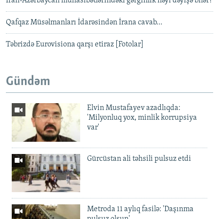
İran-Azərbaycan münasibətlərindəki gərginlik nəyi dəyişə bilər?
Qafqaz Müsəlmanları İdarəsindən İrana cavab…
Təbrizdə Eurovisiona qarşı etiraz [Fotolar]
Gündəm
Elvin Mustafayev azadlıqda:
'Milyonluq yox, minlik korrupsiya
var'
Gürcüstan ali təhsili pulsuz etdi
Metroda 11 aylıq fasilə: 'Daşınma