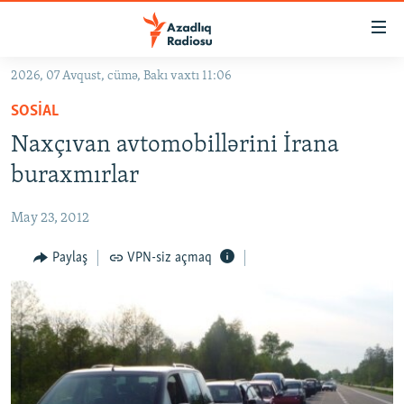
Keçid
linkləri
Əsas
2026, 07 Avqust, cümə, Bakı vaxtı 11:06
məzmuna
GÜNDƏM
SOSIAL
qayıt
#İZAHLA
Əsas
Naxçıvan avtomobillərini İrana
KORRUPSIOMETR
naviqasiyaya
buraxmırlar
qayıt
#ƏSLINDƏ
Axtarışa
May 23, 2012
FƏRQƏ BAX
keç
QANUNI DOĞRU
Paylaş
VPN-siz açmaq
ARAŞDIRMA
MULTIMEDIA
RADIO ARXIV
VIDEO
HAQQIMIZDA
FOTOQALEREYA
OXU ZALI