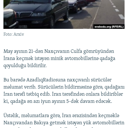
İNFOQRAFIKA
AZƏRBAYCAN ƏDƏBIYYATI KITABXANASI
MISSIYAMIZ
BIZI IZLƏ
KARIKATURA
İSLAM VƏ DEMOKRATIYA
PEŞƏ ETIKASI VƏ JURNALISTIKA STANDARTLARIMIZ
İZ - MƏDƏNIYYƏT PROQRAMI
MATERIALLARIMIZDAN ISTIFADƏ
Foto: Arxiv
AZADLIQRADIOSU MOBIL TELEFONUNUZDA
RFE/RL-in bütün saytları
BIZIMLƏ ƏLAQƏ
May ayının 21-dən Naxçıvanın Culfa gömrüyündən
XƏBƏR BÜLLETENLƏRIMIZ
İrana keçmək istəyən minik avtomobillərinə qadağa
qoyulduğu bildirilir.
Bu barədə AzadlıqRadiosuna naxçıvanlı sürücülər
məlumat verib. Sürücülərin bildirməsinə görə, qadağanı
İran tərəfi tətbiq edib. İran tərəfindən onlara bildiriblər
ki, qadağa ən azı iyun ayının 5-dək davam edəcək.
Üstəlik, məlumatlara görə, İran ərazisindən keçməklə
Naxçıvandan Bakıya getmək istəyən yük avtomobillərin