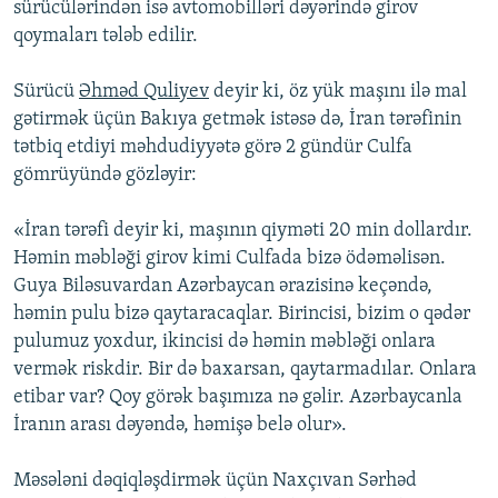
sürücülərindən isə avtomobilləri dəyərində girov
qoymaları tələb edilir.
Sürücü
Əhməd Quliyev
deyir ki, öz yük maşını ilə mal
gətirmək üçün Bakıya getmək istəsə də, İran tərəfinin
tətbiq etdiyi məhdudiyyətə görə 2 gündür Culfa
gömrüyündə gözləyir:
«İran tərəfi deyir ki, maşının qiyməti 20 min dollardır.
Həmin məbləği girov kimi Culfada bizə ödəməlisən.
Guya Biləsuvardan Azərbaycan ərazisinə keçəndə,
həmin pulu bizə qaytaracaqlar. Birincisi, bizim o qədər
pulumuz yoxdur, ikincisi də həmin məbləği onlara
vermək riskdir. Bir də baxarsan, qaytarmadılar. Onlara
etibar var? Qoy görək başımıza nə gəlir. Azərbaycanla
İranın arası dəyəndə, həmişə belə olur».
Məsələni dəqiqləşdirmək üçün Naxçıvan Sərhəd