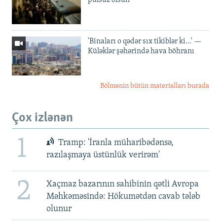
pulsuz olsun'
'Binaları o qədər sıx tikiblər ki...' —
Küləklər şəhərində hava böhranı
Bölmənin bütün materialları burada
Çox izlənən
1
Tramp: 'İranla müharibədənsə,
razılaşmaya üstünlük verirəm'
2
Xaçmaz bazarının sahibinin qətli Avropa
Məhkəməsində: Hökumətdən cavab tələb
olunur