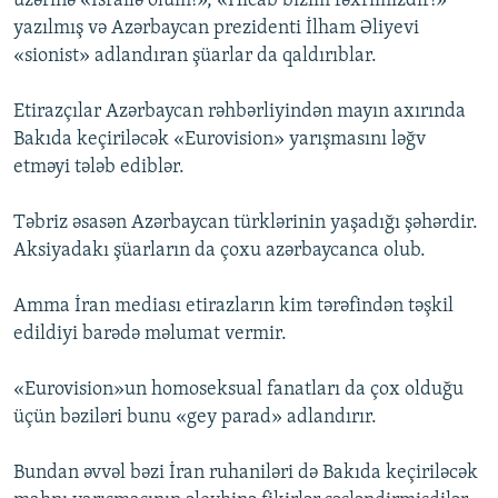
üzərinə «İsrailə ölüm!», «Hicab bizim fəxrimizdir!»
İNFOQRAFIKA
AZƏRBAYCAN ƏDƏBIYYATI KITABXANASI
MISSIYAMIZ
yazılmış və Azərbaycan prezidenti İlham Əliyevi
BIZI IZLƏ
«sionist» adlandıran şüarlar da qaldırıblar.
KARIKATURA
İSLAM VƏ DEMOKRATIYA
PEŞƏ ETIKASI VƏ JURNALISTIKA STANDARTLARIMIZ
İZ - MƏDƏNIYYƏT PROQRAMI
MATERIALLARIMIZDAN ISTIFADƏ
Etirazçılar Azərbaycan rəhbərliyindən mayın axırında
Bakıda keçiriləcək «Eurovision» yarışmasını ləğv
AZADLIQRADIOSU MOBIL TELEFONUNUZDA
RFE/RL-in bütün saytları
etməyi tələb ediblər.
BIZIMLƏ ƏLAQƏ
Təbriz əsasən Azərbaycan türklərinin yaşadığı şəhərdir.
XƏBƏR BÜLLETENLƏRIMIZ
Aksiyadakı şüarların da çoxu azərbaycanca olub.
Amma İran mediası etirazların kim tərəfindən təşkil
edildiyi barədə məlumat vermir.
«Eurovision»un homoseksual fanatları da çox olduğu
üçün bəziləri bunu «gey parad» adlandırır.
Bundan əvvəl bəzi İran ruhaniləri də Bakıda keçiriləcək