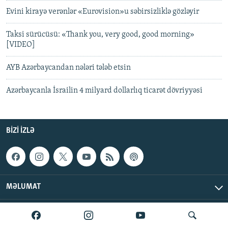
Evini kirayə verənlər «Eurovision»u səbirsizliklə gözləyir
Taksi sürücüsü: «Thank you, very good, good morning»
[VIDEO]
AYB Azərbaycandan nələri tələb etsin
Azərbaycanla İsrailin 4 milyard dollarlıq ticarət dövriyyəsi
BIZI IZLƏ
MƏLUMAT
AzadlıqRadiosu © 2026 Inc. | Bütün hüquqlar qorunur