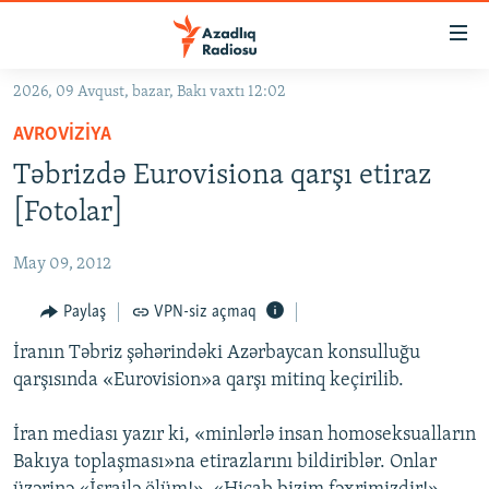
Keçid
linkləri
Əsas
2026, 09 Avqust, bazar, Bakı vaxtı 12:02
məzmuna
GÜNDƏM
AVROVIZIYA
qayıt
#İZAHLA
Əsas
Təbrizdə Eurovisiona qarşı etiraz
KORRUPSIOMETR
naviqasiyaya
[Fotolar]
qayıt
#ƏSLINDƏ
Axtarışa
May 09, 2012
FƏRQƏ BAX
keç
QANUNI DOĞRU
Paylaş
VPN-siz açmaq
ARAŞDIRMA
İranın Təbriz şəhərindəki Azərbaycan konsulluğu
qarşısında «Eurovision»a qarşı mitinq keçirilib.
MULTIMEDIA
RADIO ARXIV
VIDEO
İran mediası yazır ki, «minlərlə insan homoseksualların
Bakıya toplaşması»na etirazlarını bildiriblər. Onlar
HAQQIMIZDA
FOTOQALEREYA
OXU ZALI