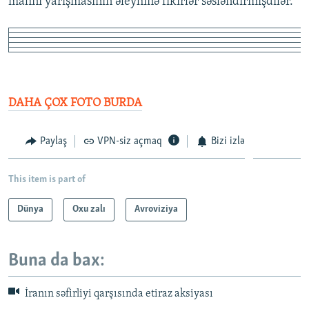
mahnı yarışmasının əleyhinə fikirlər səsləndirmişdilər.
DAHA ÇOX FOTO BURDA
Paylaş
VPN-siz açmaq
Bizi izlə
This item is part of
Dünya
Oxu zalı
Avroviziya
Buna da bax:
İranın səfirliyi qarşısında etiraz aksiyası