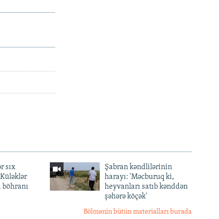
r sıx
Şabran kəndlilərinin
— Küləklər
harayı: 'Məcburuq ki,
a böhranı
heyvanları satıb kənddən
şəhərə köçək'
Bölmənin bütün materialları burada