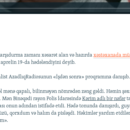
arşıdurma zamanı xəsarət alan və hazırda
xəstəxanada müa
aprelin 19-da hədələndiyini deyib.
list AzadlıqRadiosunun «İşdən sonra» proqramına danışıb
əl mənə qapalı, bilinməyən nömrədən zəng gəldi. Həmin şəx
 Mən Binəqədi rayon Polis İdarəsində
Kərim adlı bir nəfər
ta
qası onun adından istifadə etdi. Hədə tonunda danışırdı, gu
zü, qorxdum və halım da pisləşdi. Həkimlər yardım etdil
əm».