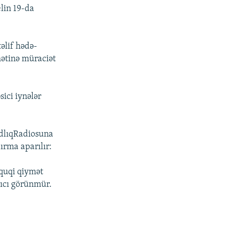
lin 19-da
əlif hədə-
mətinə müraciət
sici iynələr
adlıqRadiosuna
ırma aparılır:
üquqi qiymət
rıcı görünmür.