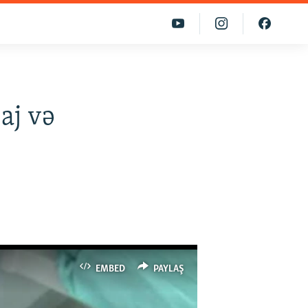
aj və
EMBED
PAYLAŞ