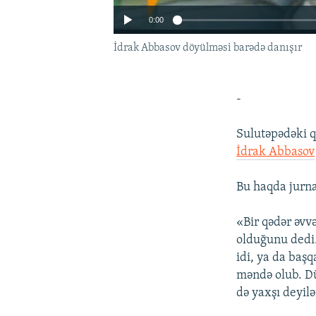
0:00
İdrak Abbasov döyülməsi barədə danışır
-
Sulutəpədəki q
İdrak Abbasov
Bu haqda jurna
«Bir qədər əvv
olduğunu dedi.
idi, ya da baş
məndə olub. Dü
də yaxşı deyil