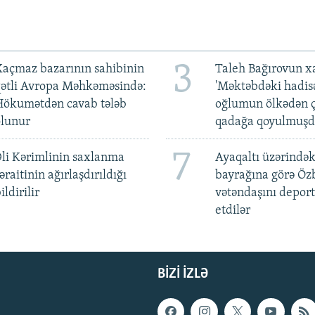
3
açmaz bazarının sahibinin
Taleh Bağırovun x
qətli Avropa Məhkəməsində:
'Məktəbdəki hadis
Hökumətdən cavab tələb
oğlumun ölkədən ç
olunur
qadağa qoyulmuşd
7
li Kərimlinin saxlanma
Ayaqaltı üzərindək
əraitinin ağırlaşdırıldığı
bayrağına görə Öz
ildirilir
vətəndaşını deport
etdilər
BIZI IZLƏ