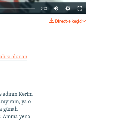
3:52
Direct-ə keçid
EMBED
PAYLAŞ
licə olunan
.
s adının Kərim
nıyıram, ya o
ya günah
ər. Amma yenə