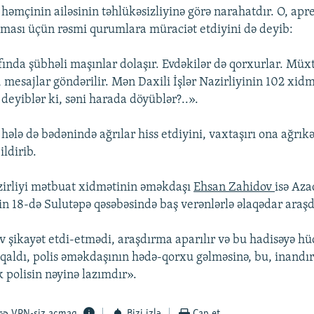
həmçinin ailəsinin təhlükəsizliyinə görə narahatdır. O, apre
nması üçün rəsmi qurumlara müraciət etdiyini də deyib:
fında şübhəli maşınlar dolaşır. Evdəkilər də qorxurlar. Müxt
, mesajlar göndərilir. Mən Daxili İşlər Nazirliyinin 102 xid
deyiblər ki, səni harada döyüblər?..».
ələ də bədənində ağrılar hiss etdiyini, vaxtaşırı ona ağrıkə
ldirib.
azirliyi mətbuat xidmətinin əməkdaşı
Ehsan Zahidov
isə Az
lin 18-də Sulutəpə qəsəbəsində baş verənlərlə əlaqədar araşd
 şikayət etdi-etmədi, araşdırma aparılır və bu hadisəyə h
i qaldı, polis əməkdaşının hədə-qorxu gəlməsinə, bu, inandı
polisin nəyinə lazımdır».