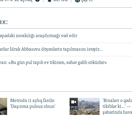
VPN-siz açmaq
Bizi izlə
Çap et
ax:
pədəki zorakılığı araşdırmağı vəd edir
atlar İdrak Abbasovu döyənlərin tapılmasını istəyir...
an: «Bu gün pul tapıb ev tikirəm, səhər gəlib sökürlər»
Metroda 11 aylıq fasilə:
'Binaları o qədə
'Daşınma pulsuz olsun'
tikiblər ki...' 
şəhərində hav