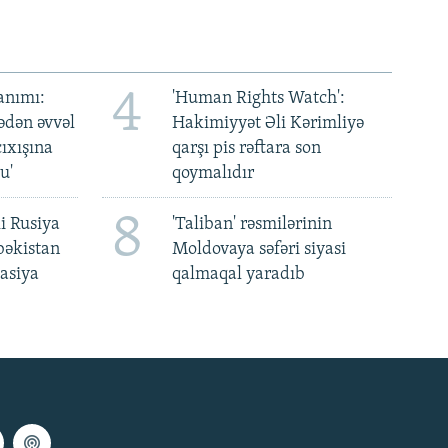
4
anımı:
'Human Rights Watch':
ədən əvvəl
Hakimiyyət Əli Kərimliyə
ıxışına
qarşı pis rəftara son
u'
qoymalıdır
8
i Rusiya
'Taliban' rəsmilərinin
bəkistan
Moldovaya səfəri siyasi
asiya
qalmaqal yaradıb