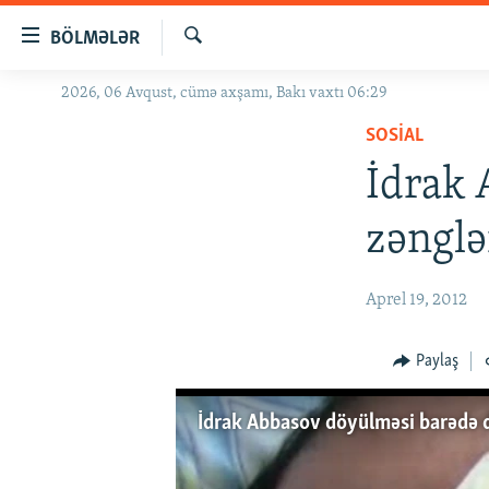
Keçid
BÖLMƏLƏR
linkləri
Axtar
Əsas
2026, 06 Avqust, cümə axşamı, Bakı vaxtı 06:29
GÜNDƏM
məzmuna
SOSIAL
#İZAHLA
qayıt
Əsas
İdrak 
KORRUPSIOMETR
naviqasiyaya
#ƏSLINDƏ
qayıt
zənglə
Axtarışa
FƏRQƏ BAX
keç
QANUNI DOĞRU
Aprel 19, 2012
ARAŞDIRMA
Paylaş
MULTIMEDIA
RADIO ARXIV
VIDEO
İdrak Abbasov döyülməsi barədə d
HAQQIMIZDA
FOTOQALEREYA
OXU ZALI