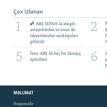
Çox izlənən
1
2
X
ABŞ SEPAH-la əlaqəli
aviaşirkətdən və onun iki
təyyarəsindən sanksiyaları
götürüb
5
6
İran: ABŞ ilə heç bir danışıq
Ə
aparılmır
ş
b
MƏLUMAT
Haqqımızda