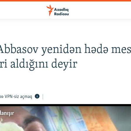
Abbasov yenidən hədə mes
ri aldığını deyir
VPN-siz açmaq
anışır