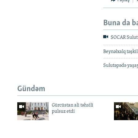
Paylaş
Buna da b
SOCAR Sulutə
Beynəlxalq təşkil
Sulutəpədə yaşay
Gündəm
Gürcüstan ali təhsili
pulsuz etdi