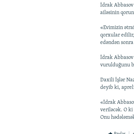
İdrak Abbasov 
ailəsinin qoru
«Evimizin ətra
qorxular edilir
edəndən sonra 
İdrak Abbasov h
vurulduğunu bi
Daxili İşlər N
deyib ki, apre
«İdrak Abbasov
veriləcək. O k
Onu hədələmək 