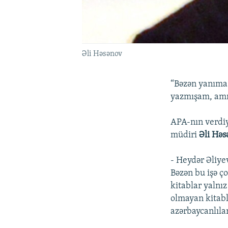
Əli Həsənov
“Bəzən yanıma 
yazmışam, amma
APA-nın verdiy
müdiri
Əli Həs
- Heydər Əliye
Bəzən bu işə ç
kitablar yalnı
olmayan kitabl
azərbaycanlıla