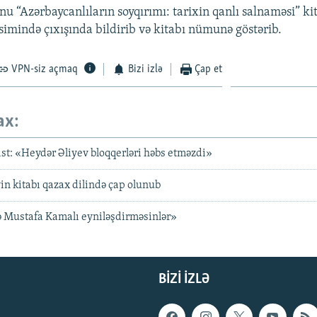
nu “Azərbaycanlıların soyqırımı: tarixin qanlı salnaməsi” ki
imində çıxışında bildirib və kitabı nümunə göstərib.
VPN-siz açmaq
Bizi izlə
Çap et
ax:
ist: «Heydər Əliyev bloqqerləri həbs etməzdi»
n kitabı qazax dilində çap olunub
ə Mustafa Kamalı eyniləşdirməsinlər»
BIZI IZLƏ