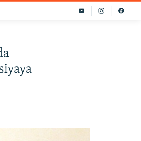
da
siyaya