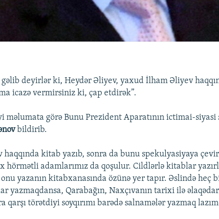
gəlib deyirlər ki, Heydər Əliyev, yaxud İlham Əliyev haqqı
 icazə vermirsiniz ki, çap etdirək”.
i məlumata görə Bunu Prezident Aparatının ictimai-siyasi 
ənov
bildirib.
v haqqında kitab yazıb, sonra da bunu spekulyasiyaya çevir
ox hörmətli adamlarımız da qoşulur. Cildlərlə kitablar yazır
z onu yazanın kitabxanasında özünə yer tapır. Əslində heç b
ar yazmaqdansa, Qarabağın, Naxçıvanın tarixi ilə əlaqədar
ra qarşı törətdiyi soyqırımı barədə salnamələr yazmaq lazım