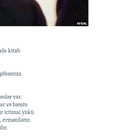
nda kitab
şöbəsinin
ənlər var.
lar və həmin
ir ictimai yükü
, ermənilərin
dır.