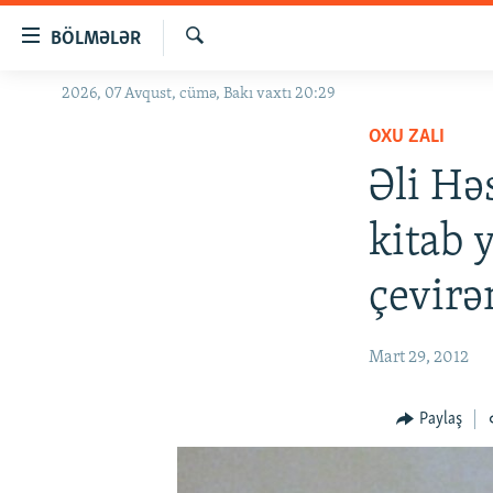
Keçid
BÖLMƏLƏR
linkləri
Axtar
Əsas
2026, 07 Avqust, cümə, Bakı vaxtı 20:29
GÜNDƏM
məzmuna
OXU ZALI
#İZAHLA
qayıt
Əsas
Əli Hə
KORRUPSIOMETR
naviqasiyaya
#ƏSLINDƏ
qayıt
kitab 
Axtarışa
FƏRQƏ BAX
keç
çevirə
QANUNI DOĞRU
ARAŞDIRMA
Mart 29, 2012
MULTIMEDIA
RADIO ARXIV
VIDEO
Paylaş
HAQQIMIZDA
FOTOQALEREYA
OXU ZALI