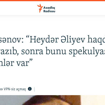
sənov: “Heydər Əliyev haq
yazıb, sonra bunu spekulya
nlər var”
VPN-siz açmaq