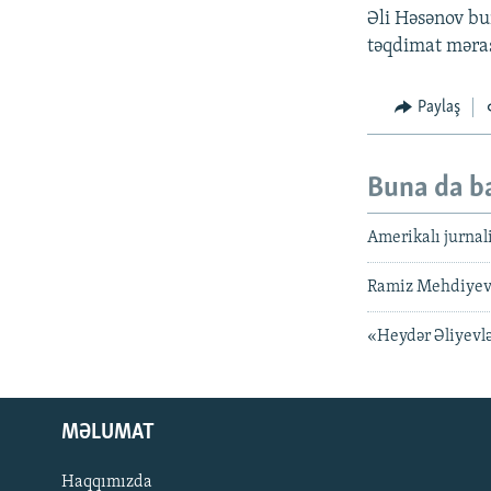
Əli Həsənov bu
təqdimat məras
Paylaş
Buna da b
Amerikalı jurnal
Ramiz Mehdiyevi
«Heydər Əliyevl
MƏLUMAT
Haqqımızda