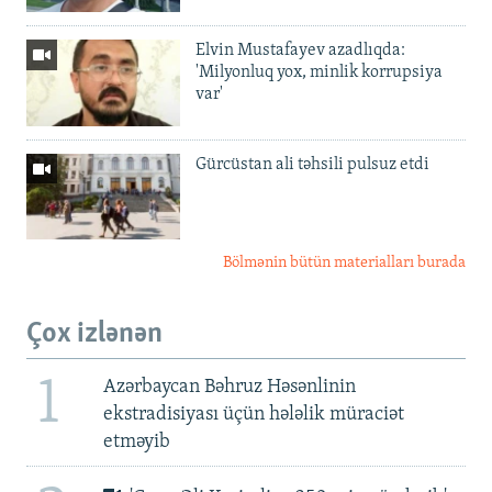
Elvin Mustafayev azadlıqda:
'Milyonluq yox, minlik korrupsiya
var'
Gürcüstan ali təhsili pulsuz etdi
Bölmənin bütün materialları burada
Çox izlənən
1
Azərbaycan Bəhruz Həsənlinin
ekstradisiyası üçün hələlik müraciət
etməyib