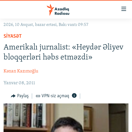
Keçid
linkləri
Əsas
2026, 10 Avqust, bazar ertəsi, Bakı vaxtı 09:57
məzmuna
GÜNDƏM
SIYASƏT
qayıt
#İZAHLA
Əsas
Amerikalı jurnalist: «Heydər Əliyev
KORRUPSIOMETR
naviqasiyaya
bloqqerləri həbs etməzdi»
qayıt
#ƏSLINDƏ
Axtarışa
Kənan Kazımoğlu
FƏRQƏ BAX
keç
Yanvar 08, 2011
QANUNI DOĞRU
ARAŞDIRMA
Paylaş
VPN-siz açmaq
MULTIMEDIA
RADIO ARXIV
VIDEO
HAQQIMIZDA
FOTOQALEREYA
OXU ZALI