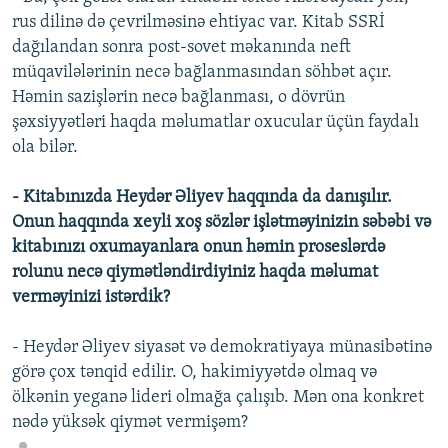
rus dilinə də çevrilməsinə ehtiyac var. Kitab SSRİ
dağılandan sonra post-sovet məkanında neft
müqavilələrinin necə bağlanmasından söhbət açır.
Həmin sazişlərin necə bağlanması, o dövrün
şəxsiyyətləri haqda məlumatlar oxucular üçün faydalı
ola bilər.
- Kitabınızda Heydər Əliyev haqqında da danışılır.
Onun haqqında xeyli xoş sözlər işlətməyinizin səbəbi və
kitabınızı oxumayanlara onun həmin proseslərdə
rolunu necə qiymətləndirdiyiniz haqda məlumat
verməyinizi istərdik?
- Heydər Əliyev siyasət və demokratiyaya münasibətinə
görə çox tənqid edilir. O, hakimiyyətdə olmaq və
ölkənin yeganə lideri olmağa çalışıb. Mən ona konkret
nədə yüksək qiymət vermişəm?