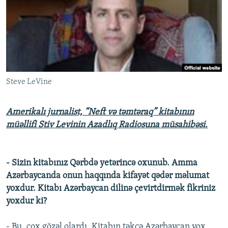
İNFOQRAFIKA
AZƏRBAYCAN ƏDƏBIYYATI KITABXANASI
MISSIYAMIZ
BIZI IZLƏ
KARIKATURA
İSLAM VƏ DEMOKRATIYA
PEŞƏ ETIKASI VƏ JURNALISTIKA STANDARTLARIMIZ
İZ - MƏDƏNIYYƏT PROQRAMI
MATERIALLARIMIZDAN ISTIFADƏ
AZADLIQRADIOSU MOBIL TELEFONUNUZDA
RFE/RL-in bütün saytları
Steve LeVine
BIZIMLƏ ƏLAQƏ
XƏBƏR BÜLLETENLƏRIMIZ
Amerikalı jurnalist, “Neft və təmtəraq” kitabının
müəllifi Stiv Levinin Azadlıq Radiosuna müsahibəsi.
- Sizin kitabınız Qərbdə yetərincə oxunub. Amma
Azərbaycanda onun haqqında kifayət qədər məlumat
yoxdur. Kitabı Azərbaycan dilinə çevirtdirmək fikriniz
yoxdur ki?
- Bu, çox gözəl olardı. Kitabın təkcə Azərbaycan yox,