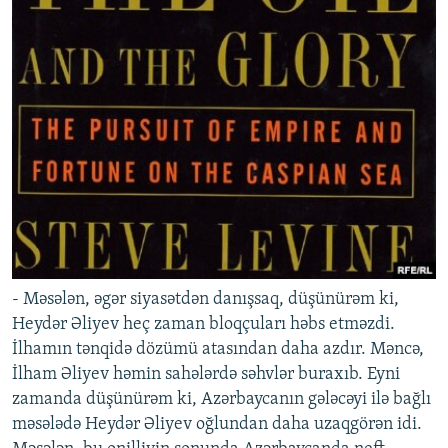
- Məsələn, əgər siyasətdən danışsaq, düşünürəm ki,
Heydər Əliyev heç zaman bloqçuları həbs etməzdi.
İlhamın tənqidə dözümü atasından daha azdır. Məncə,
İlham Əliyev həmin sahələrdə səhvlər buraxıb. Eyni
zamanda düşünürəm ki, Azərbaycanın gələcəyi ilə bağlı
məsələdə Heydər Əliyev oğlundan daha uzaqgörən idi.