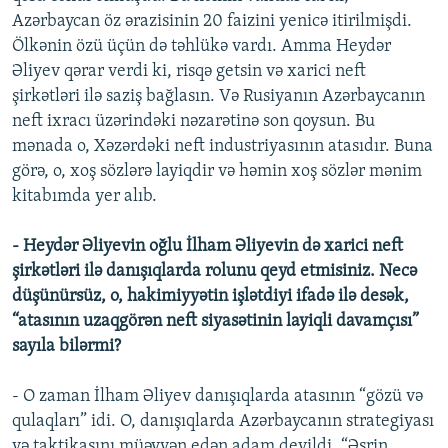
Azərbaycan öz ərazisinin 20 faizini yenicə itirilmişdi.
Ölkənin özü üçün də təhlükə vardı. Amma Heydər
Əliyev qərar verdi ki, risqə getsin və xarici neft
şirkətləri ilə saziş bağlasın. Və Rusiyanın Azərbaycanın
neft ixracı üzərindəki nəzarətinə son qoysun. Bu
mənada o, Xəzərdəki neft industriyasının atasıdır. Buna
görə, o, xoş sözlərə layiqdir və həmin xoş sözlər mənim
kitabımda yer alıb.
- Heydər Əliyevin oğlu İlham Əliyevin də xarici neft
şirkətləri ilə danışıqlarda rolunu qeyd etmisiniz. Necə
düşünürsüz, o, hakimiyyətin işlətdiyi ifadə ilə desək,
“atasının uzaqgörən neft siyasətinin layiqli davamçısı”
sayıla bilərmi?
- O zaman İlham Əliyev danışıqlarda atasının “gözü və
qulaqları” idi. O, danışıqlarda Azərbaycanın strategiyası
və taktikasını müəyyən edən adam deyildi. “Əsrin