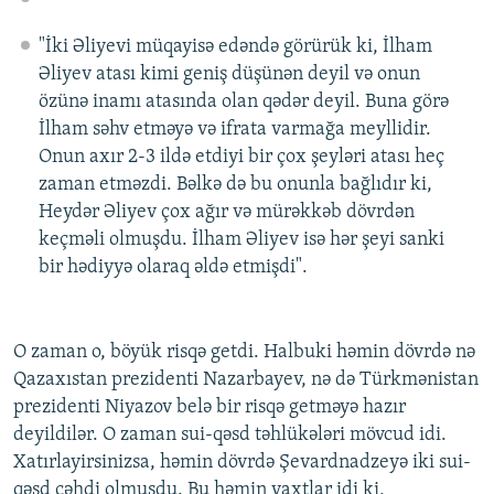
"İki Əliyevi müqayisə edəndə görürük ki, İlham
Əliyev atası kimi geniş düşünən deyil və onun
özünə inamı atasında olan qədər deyil. Buna görə
İlham səhv etməyə və ifrata varmağa meyllidir.
Onun axır 2-3 ildə etdiyi bir çox şeyləri atası heç
zaman etməzdi. Bəlkə də bu onunla bağlıdır ki,
Heydər Əliyev çox ağır və mürəkkəb dövrdən
keçməli olmuşdu. İlham Əliyev isə hər şeyi sanki
bir hədiyyə olaraq əldə etmişdi".
O zaman o, böyük risqə getdi. Halbuki həmin dövrdə nə
Qazaxıstan prezidenti Nazarbayev, nə də Türkmənistan
prezidenti Niyazov belə bir risqə getməyə hazır
deyildilər. O zaman sui-qəsd təhlükələri mövcud idi.
Xatırlayirsinizsa, həmin dövrdə Şevardnadzeyə iki sui-
qəsd cəhdi olmuşdu. Bu həmin vaxtlar idi ki,