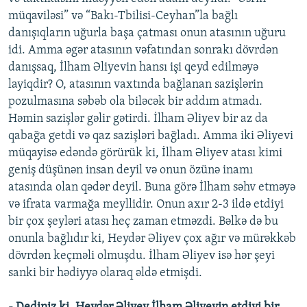
müqaviləsi” və “Bakı-Tbilisi-Ceyhan”la bağlı
danışıqların uğurla başa çatması onun atasının uğuru
idi. Amma əgər atasının vəfatından sonrakı dövrdən
danışsaq, İlham Əliyevin hansı işi qeyd edilməyə
layiqdir? O, atasının vaxtında bağlanan sazişlərin
pozulmasına səbəb ola biləcək bir addım atmadı.
Həmin sazişlər gəlir gətirdi. İlham Əliyev bir az da
qabağa getdi və qaz sazişləri bağladı. Amma iki Əliyevi
müqayisə edəndə görürük ki, İlham Əliyev atası kimi
geniş düşünən insan deyil və onun özünə inamı
atasında olan qədər deyil. Buna görə İlham səhv etməyə
və ifrata varmağa meyllidir. Onun axır 2-3 ildə etdiyi
bir çox şeyləri atası heç zaman etməzdi. Bəlkə də bu
onunla bağlıdır ki, Heydər Əliyev çox ağır və mürəkkəb
dövrdən keçməli olmuşdu. İlham Əliyev isə hər şeyi
sanki bir hədiyyə olaraq əldə etmişdi.