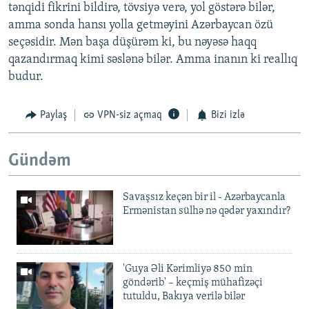
tənqidi fikrini bildirə, tövsiyə verə, yol göstərə bilər,
amma sonda hansı yolla getməyini Azərbaycan özü
seçəsidir. Mən başa düşürəm ki, bu nəyəsə haqq
qazandırmaq kimi səslənə bilər. Amma inanın ki reallıq
budur.
Paylaş
VPN-siz açmaq
Bizi izlə
Gündəm
Savaşsız keçən bir il - Azərbaycanla
Ermənistan sülhə nə qədər yaxındır?
'Guya Əli Kərimliyə 850 min
göndərib' – keçmiş mühafizəçi
tutuldu, Bakıya verilə bilər