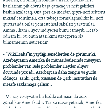
Məsələn, bu onilliyin sonunda Azərbaycanda neft
hasilatının pik dövrü başa çatacaq və neft gəlirləri
kəskin azalacaq. Ona görə də indidən qeyri-neft sektoru
inkişaf etdirilməli, orta təbəqə formalaşmalıdır ki, neft
qurtaranda onlar yeni istehsal sahələri yaratsınlar.
Amma İlham Əliyev indiyəcən bunu etməyib. Hesab
edirəm ki, bu onun atası kimi uzaqgörən ola
bilməməsinin nəticəsidir.
- “WikiLeaks”in yaydığı sənədlərdən də görünür ki,
Azərbaycanın Amerika ilə münasibətlərində müəyyən
problemlər var. Belə problemlər Heydər Əliyev
dövründə yox idi. Azərbaycan daha zəngin və güclü
olduqca, sanki Qərb, xüsusən də Qərb institutları ilə
məsafə saxlamağa çalışır...
- Məncə, vəziyyətin bu həddə çatmasında əsas
günahkar Amerikadır. Tarixə nəzər yetirsək, Amerika