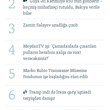
2
'Guya Əli Kərimliyə 850 min göndərib' –
keçmiş mühafizəçi tutuldu, Bakıya verilə
bilər
3
Zamin Salayev azadlığa çıxıb
4
MeydanTV işi: 'Çamadanlarla çıxarılan
pulların hesabını xalqa nə vaxt
verəcəksiniz?'
5
Marko Rubio Transxəzər Müəssisə
Fondunun işə başladığını elan edib
6
Tramp indi də İrana qarşı iqtisadi
təzyiqdən danışır