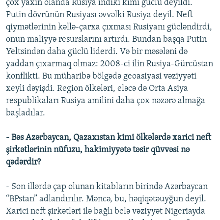
çox yaxın olanda Rusiya indiki kimi güclü deyildi.
Putin dövrünün Rusiyası əvvəlki Rusiya deyil. Neft
qiymətlərinin kəllə-çarxa çıxması Rusiyanı gücləndirdi,
onun maliyyə resurslarını artırdı. Bundan başqa Putin
Yeltsindən daha güclü liderdi. Və bir məsələni də
yaddan çıxarmaq olmaz: 2008-ci ilin Rusiya-Gürcüstan
konflikti. Bu müharibə bölgədə geoasiyasi vəziyyəti
xeyli dəyişdi. Region ölkələri, eləcə də Orta Asiya
respublikaları Rusiya amilini daha çox nəzərə almağa
başladılar.
- Bəs Azərbaycan, Qazaxıstan kimi ölkələrdə xarici neft
şirkətlərinin nüfuzu, hakimiyyətə təsir qüvvəsi nə
qədərdir?
- Son illərdə çap olunan kitabların birində Azərbaycan
“BPstan” adlandırılır. Məncə, bu, həqiqətəuyğun deyil.
Xarici neft şirkətləri ilə bağlı belə vəziyyət Nigeriayda