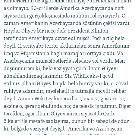
rəhbərlərinin uzaqgörənlik nümayiş etdirməməsi halları
az olmayıb. 90-cı illərdə Amerika Azərbaycanda neft
siyasətinin gerçəkləşməsində mühüm rol oynayırdı. O
zaman Amerikanın Azərbaycanda sözünün çəkisi vardı.
Heydər Əliyev bir neçə dəfə prezident Klinton
tərəfindən Amerikaya dəvət edilmişdi. İndi artıq belə
deyil. 11 sentyabr terror aktlarından sonra Amerikanın
İraq və Əfqanıstanla bağlı maraqları ortaya çıxdı. Və
Azərbaycanla münasibətlərdə səhvlərə yol verdi. Mən
düşünmürəm ki, belə vəziyyətə görə İlham Əliyevi
günahlandırmaq lazımdır. Siz WikiLeaks-i qeyd
etdiniz. Ilham Əliyev haqda belə bir rəy var ki, o, əhval-
ruhiyyə adamıdır, məsləhətli iş tutmağa meylli rəhbər
deyil. Amma WikiLeaks sənədləri, məncə, göstərir ki,
əksinə o, qərar qəbulunda heç də tələsik iş tutmur. Digər
tərəfdən, əgər İlham Əliyev xarici siyasətdə Qərb
ölkələri ilə məsafə saxlayırsa, bunun bir səbəbi də odur
ki, bölgədə vəziyyət dəyişib. Amerika və Azərbaycan