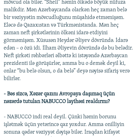
mövcud ola bilər. “Shell” həmin ölkədə böyük nüfuza
malikdir. Mən Azərbaycanda olarkən heç zaman belə
bir vəziyyətin mövcudluğunu müşahidə etməmişəm.
Eləcə də Qazaxıstan və Türkmənistanda. Mən heç
zaman neft şirkətlərinin ölkəni idarə etdiyini
görməmişəm. Xüsusən Heydər Əliyev dövründə. İdarə
edən – o özü idi. İlham Əliyevin dövründə də bu belədir.
Neft şirkəti rəhbərləri əlbəttə ki istəyəndə Azərbaycan
prezidenti ilə görüşürlər, amma bu o demək deyil ki,
onlar “bu belə olsun, o da belə” deyə nəyisə sifariş verə
bilirlər.
- Bəs sizcə, Xəzər qazını Avropaya daşımaq üçün
nəzərdə tutulan NABUCCO layihəsi realdırmı?
- NABUCCO indi real deyil. Çünki həmin borunu
işlətmək üçün yetərincə qaz yoxdur. Amma onilliyin
sonuna qədər vəziyyət dəyişə bilər. İraqdan kifayət