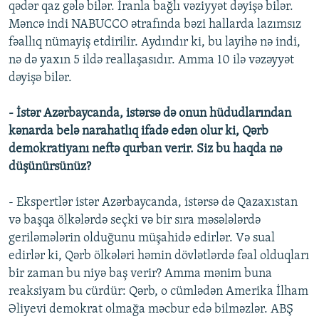
qədər qaz gələ bilər. İranla bağlı vəziyyət dəyişə bilər.
Məncə indi NABUCCO ətrafında bəzi hallarda lazımsız
fəallıq nümayiş etdirilir. Aydındır ki, bu layihə nə indi,
nə də yaxın 5 ildə reallaşasıdır. Amma 10 ilə vəzəyyət
dəyişə bilər.
- İstər Azərbaycanda, istərsə də onun hüdudlarından
kənarda belə narahatlıq ifadə edən olur ki, Qərb
demokratiyanı neftə qurban verir. Siz bu haqda nə
düşünürsünüz?
- Ekspertlər istər Azərbaycanda, istərsə də Qazaxıstan
və başqa ölkələrdə seçki və bir sıra məsələlərdə
geriləmələrin olduğunu müşahidə edirlər. Və sual
edirlər ki, Qərb ölkələri həmin dövlətlərdə fəal olduqları
bir zaman bu niyə baş verir? Amma mənim buna
reaksiyam bu cürdür: Qərb, o cümlədən Amerika İlham
Əliyevi demokrat olmağa məcbur edə bilməzlər. ABŞ