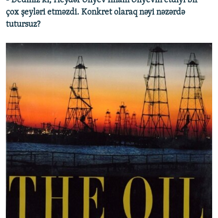
- Dediniz ki, Heydər Əliyev İlham Əliyevin etdiyi bir
çox şeyləri etməzdi. Konkret olaraq nəyi nəzərdə
tutursuz?