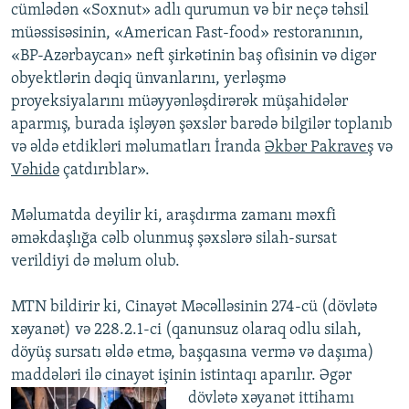
cümlədən «Soxnut» adlı qurumun və bir neçə təhsil
müəssisəsinin, «American Fast-food» restoranının,
«BP-Azərbaycan» neft şirkətinin baş ofisinin və digər
obyektlərin dəqiq ünvanlarını, yerləşmə
proyeksiyalarını müəyyənləşdirərək müşahidələr
aparmış, burada işləyən şəxslər barədə bilgilər toplanıb
və əldə etdikləri məlumatları İranda
Əkbər Pakraveş
və
Vəhidə
çatdırıblar».
Məlumatda deyilir ki, araşdırma zamanı məxfi
əməkdaşlığa cəlb olunmuş şəxslərə silah-sursat
verildiyi də məlum olub.
MTN bildirir ki, Cinayət Məcəlləsinin 274-cü (dövlətə
xəyanət) və 228.2.1-ci (qanunsuz olaraq odlu silah,
döyüş sursatı əldə etmə, başqasına vermə və daşıma)
maddələri ilə cinayət işinin istintaqı aparılır.
Əgər
dövlətə xəyanət ittihamı