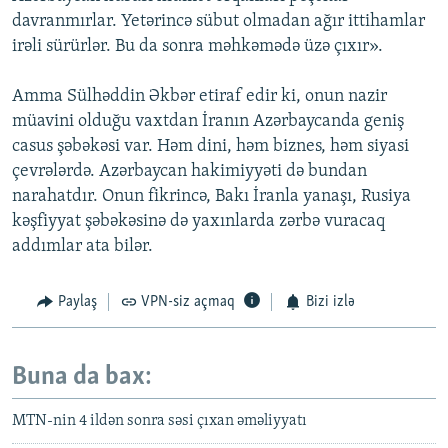
davranmırlar. Yetərincə sübut olmadan ağır ittihamlar
irəli sürürlər. Bu da sonra məhkəmədə üzə çıxır».
Amma Sülhəddin Əkbər etiraf edir ki, onun nazir
müavini olduğu vaxtdan İranın Azərbaycanda geniş
casus şəbəkəsi var. Həm dini, həm biznes, həm siyasi
çevrələrdə. Azərbaycan hakimiyyəti də bundan
narahatdır. Onun fikrincə, Bakı İranla yanaşı, Rusiya
kəşfiyyat şəbəkəsinə də yaxınlarda zərbə vuracaq
addımlar ata bilər.
Paylaş
VPN-siz açmaq
Bizi izlə
Buna da bax:
MTN-nin 4 ildən sonra səsi çıxan əməliyyatı