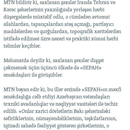
MTN bildirir ki, saxlanan şəxslər İranda Tehran və
Kərəc şəhərlərinin yaxınlığında yerləşən hərbi
düşərgələrdə müxtəlif odlu, o cümlədən avtomat
silahlardan, tapançalardan atəş açmağı, partlayıcı
maddələrdən və qurğulardan, topoqrafik xəritələrdən
istifadə edilməsi üzrə nəzəri və praktiki xüsusi hərbi
təlimlər keçiblər.
Məlumatda deyilir ki, saxlanan şəxslər diqqət
çəkməmək üçün üçüncü ölkədə də «SEPAH»
əməkdaşları ilə görüşüblər.
MTN bəyan edir ki, bu illər ərzində «SEPAH»ın məxfi
əməkdaşlığa cəlb etdiyi Azərbaycan vətəndaşları
texniki avadanlıqlar və nəqliyyat vasitələri ilə təchiz
edilib. «Onlar xarici dövlətlərin Bakı şəhərindəki
səfirliklərinin, nümayəndəliklərinin, təşkilatlarının,
iqtisadi sahədə fəaliyyət göstərən şirkətlərinin, o