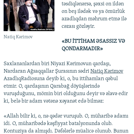
təsdiqlənərsə, şəxsi on ildən
on beş ilədək və ya ömürlük
azadlıqdan məhrum etmə ilə
cəzası gözləyir.
Natiq Kərimov
«BU İTTİHAM ƏSASSIZ VƏ
QONDARMADIR»
Saxlananlardan biri Niyazi Kərimovun qardaşı,
Nardaran Ağsaqqallar Şurasının sədri
Natiq Kərimov
AzadlıqRadiosuna deyib ki, o, bu ittihamları qəbul
etmir. O, qardaşının Qarabağ döyüşlərində
vuruşduğunu, mömin biri olduğunu deyir və əlavə edir
ki, belə bir adam vətənə xəyanət edə bilməz:
«Allah bilir ki, o, nə qədər vuruşub. O, müharibə adamı
idi. O, müharibədə kəşfiyyat batalyonunda olub.
Kontuziya da almışdı. Dəfələrlə müalicə olunub. Bunun