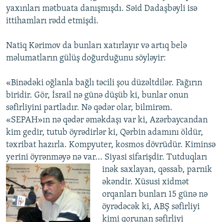
yaxınları mətbuata danışmışdı. Səid Dadaşbəyli isə
ittihamları rədd etmişdi.
Natiq Kərimov da bunları xatırlayır və artıq belə
məlumatların gülüş doğurduğunu söyləyir:
«Binədəki oğlanla bağlı təcili şou düzəltdilər. Fağırın
biridir. Gör, İsrail nə günə düşüb ki, bunlar onun
səfirliyini partladır. Nə qədər olar, bilmirəm.
«SEPAH»ın nə qədər əməkdaşı var ki, Azərbaycandan
kim gedir, tutub öyrədirlər ki, Qərbin adamını öldür,
təxribat hazırla. Kompyuter, kosmos dövrüdür. Kiminsə
yerini öyrənməyə nə var... Siyasi sifarişdir.
Tutduqları
inək saxlayan, qəssab, parnik
əkəndir. Xüsusi xidmət
orqanları bunları 15 günə nə
öyrədəcək ki, ABŞ səfirliyi
kimi qorunan səfirliyi