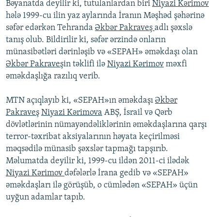
Bəyanatda deyilir ki, tutulanlardan biri
Niyazi Kərimov
hələ 1999-cu ilin yaz aylarında İranın Məşhəd şəhərinə
səfər edərkən Tehranda
Əkbər Pakraveş
adlı şəxslə
tanış olub. Bildirilir ki, səfər ərzində onların
münasibətləri dərinləşib və «SEPAH» əməkdaşı olan
Əkbər Pakraveş
in təklifi ilə
Niyazi Kərimov
məxfi
əməkdaşlığa razılıq verib.
MTN açıqlayıb ki, «SEPAH»ın əməkdaşı
Əkbər
Pakraveş
Niyazi Kərimova
ABŞ, İsrail və Qərb
dövlətlərinin nümayəndəliklərinin əməkdaşlarına qarşı
terror-təxribat aksiyalarının həyata keçirilməsi
məqsədilə münasib şəxslər tapmağı tapşırıb.
Məlumatda deyilir ki, 1999-cu ildən 2011-ci ilədək
Niyazi Kərimov
dəfələrlə İrana gedib və «SEPAH»
əməkdaşları ilə görüşüb, o cümlədən «SEPAH» üçün
uyğun adamlar tapıb.