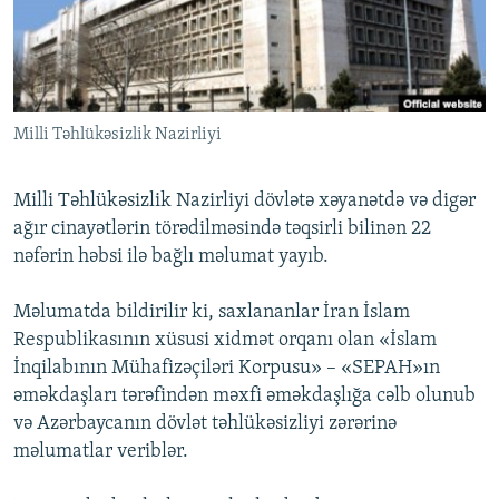
İNFOQRAFIKA
AZƏRBAYCAN ƏDƏBIYYATI KITABXANASI
MISSIYAMIZ
BIZI IZLƏ
KARIKATURA
İSLAM VƏ DEMOKRATIYA
PEŞƏ ETIKASI VƏ JURNALISTIKA STANDARTLARIMIZ
İZ - MƏDƏNIYYƏT PROQRAMI
MATERIALLARIMIZDAN ISTIFADƏ
Milli Təhlükəsizlik Nazirliyi
AZADLIQRADIOSU MOBIL TELEFONUNUZDA
RFE/RL-in bütün saytları
BIZIMLƏ ƏLAQƏ
Milli Təhlükəsizlik Nazirliyi dövlətə xəyanətdə və digər
XƏBƏR BÜLLETENLƏRIMIZ
ağır cinayətlərin törədilməsində təqsirli bilinən 22
nəfərin həbsi ilə bağlı məlumat yayıb.
Məlumatda bildirilir ki, saxlananlar İran İslam
Respublikasının xüsusi xidmət orqanı olan «İslam
İnqilabının Mühafizəçiləri Korpusu» – «SEPAH»ın
əməkdaşları tərəfindən məxfi əməkdaşlığa cəlb olunub
və Azərbaycanın dövlət təhlükəsizliyi zərərinə
məlumatlar veriblər.