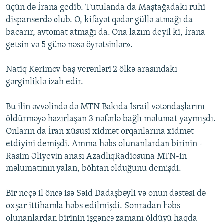
üçün də İrana gedib. Tutulanda da Maştağadakı ruhi
dispanserdə olub. O, kifayət qədər güllə atmağı da
bacarır, avtomat atmağı da. Ona lazım deyil ki, İrana
getsin və 5 günə nəsə öyrətsinlər».
Natiq Kərimov baş verənləri 2 ölkə arasındakı
gərginliklə izah edir.
Bu ilin əvvəlində də MTN Bakıda İsrail vətəndaşlarını
öldürməyə hazırlaşan 3 nəfərlə bağlı məlumat yaymışdı.
Onların da İran xüsusi xidmət orqanlarına xidmət
etdiyini demişdi. Amma həbs olunanlardan birinin -
Rasim Əliyevin anası AzadlıqRadiosuna MTN-in
məlumatının yalan, böhtan olduğunu demişdi.
Bir neçə il öncə isə Səid Dadaşbəyli və onun dəstəsi də
oxşar ittihamla həbs edilmişdi. Sonradan həbs
olunanlardan birinin işgəncə zamanı öldüyü haqda