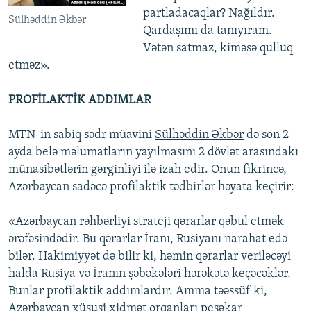
partladacaqlar? Nağıldır.
Sülhəddin Əkbər
Qardaşımı da tanıyıram.
Vətən satmaz, kiməsə qulluq
etməz».
PROFİLAKTİK ADDIMLAR
MTN-in sabiq sədr müavini
Sülhəddin Əkbər
də son 2
ayda belə məlumatların yayılmasını 2 dövlət arasındakı
münasibətlərin gərginliyi ilə izah edir. Onun fikrincə,
Azərbaycan sadəcə profilaktik tədbirlər həyata keçirir:
«Azərbaycan rəhbərliyi strateji qərarlar qəbul etmək
ərəfəsindədir. Bu qərarlar İranı, Rusiyanı narahat edə
bilər. Hakimiyyət də bilir ki, həmin qərarlar veriləcəyi
halda Rusiya və İranın şəbəkələri hərəkətə keçəcəklər.
Bunlar profilaktik addımlardır. Amma təəssüf ki,
Azərbaycan xüsusi xidmət orqanları peşəkar