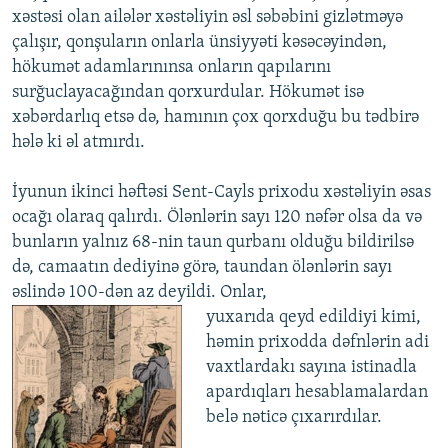
xəstəsi olan ailələr xəstəliyin əsl səbəbini gizlətməyə
çalışır, qonşuların onlarla ünsiyyəti kəsəcəyindən,
hökumət adamlarınınsa onların qapılarını
surğuclayacağından qorxurdular. Hökumət isə
xəbərdarlıq etsə də, hamının çox qorxduğu bu tədbirə
hələ ki əl atmırdı.
İyunun ikinci həftəsi Sent-Cayls prixodu xəstəliyin əsas
ocağı olaraq qalırdı. Ölənlərin sayı 120 nəfər olsa da və
bunların yalnız 68-nin taun qurbanı olduğu bildirilsə
də, camaatın dediyinə görə, taundan ölənlərin sayı
əslində 100-dən az deyildi. Onlar,
yuxarıda qeyd edildiyi kimi,
həmin prixodda dəfnlərin adi
vaxtlardakı sayına istinadla
apardıqları hesablamalardan
belə nəticə çıxarırdılar.