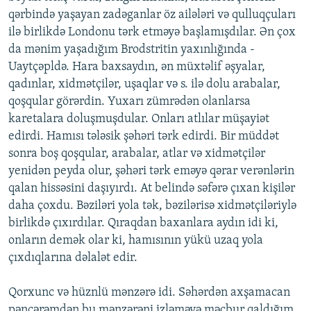
qərbində yaşayan zadəganlar öz ailələri və qulluqçuları
ilə birlikdə Londonu tərk etməyə başlamışdılar. Ən çox
da mənim yaşadığım Brodstritin yaxınlığında -
Uaytçəpldə. Hara baxsaydın, ən müxtəlif əşyalar,
qadınlar, xidmətçilər, uşaqlar və s. ilə dolu arabalar,
qoşqular görərdin. Yuxarı zümrədən olanlarsa
karetalara doluşmuşdular. Onları atlılar müşayiət
edirdi. Hamısı tələsik şəhəri tərk edirdi. Bir müddət
sonra boş qoşqular, arabalar, atlar və xidmətçilər
yenidən peyda olur, şəhəri tərk eməyə qərar verənlərin
qalan hissəsini daşıyırdı. At belində səfərə çıxan kişilər
daha çoxdu. Bəziləri yola tək, bəzilərisə xidmətçiləriylə
birlikdə çıxırdılar. Qıraqdan baxanlara aydın idi ki,
onların demək olar ki, hamısının yükü uzaq yola
çıxdıqlarına dəlalət edir.
Qorxunc və hüznlü mənzərə idi. Səhərdən axşamacan
pəncərəmdən bu mənzərəni izləməyə məcbur qaldığım