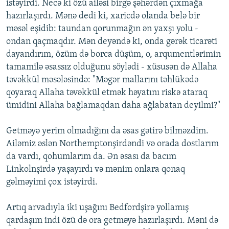
istəyirdi. Necə ki özü ailəsi birgə şəhərdən çıxmağa
hazırlaşırdı. Mənə dedi ki, xaricdə olanda belə bir
məsəl eşidib: taundan qorunmağın ən yaxşı yolu -
ondan qaçmaqdır. Mən deyəndə ki, onda gərək ticarəti
dayandırım, özüm də borca düşüm, o, arqumentlərimin
tamamilə əsassız olduğunu söylədi - xüsusən də Allaha
təvəkkül məsələsində: "Məgər mallarını təhlükədə
qoyaraq Allaha təvəkkül etmək həyatını riskə ataraq
ümidini Allaha bağlamaqdan daha ağlabatan deyilmi?"
Getməyə yerim olmadığını da əsas gətirə bilməzdim.
Ailəmiz əslən Northemptonşirdəndi və orada dostlarım
da vardı, qohumlarım da. Ən əsası da bacım
Linkolnşirdə yaşayırdı və mənim onlara qonaq
gəlməyimi çox istəyirdi.
Artıq arvadıyla iki uşağını Bedfordşirə yollamış
qardaşım indi özü də ora getməyə hazırlaşırdı. Məni də