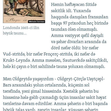
Həmin həftəyəcən Sitidə
sakitlik idi. Yuxarıda
haqqında danışılan fransızdan
başqa 97 prixodun heç birində
Londonda 1665-ci ilin
taundan ölən olmamışdı.
böyük taunu...
Amma vəziyyət qəfil dəyişdi
və şəhər divarları arasında da
dörd nəfər öldü: bir nəfər
Vud-stritdə, bir nəfər Fençerç-stritdə, iki nəfər də
Krukt-Leyndə. Amma məsələn, Sautuerkdə sakitçilikdi,
hələ ki çayın o biri sahilində tauna yoluxan olmamışdı.
Mən Oldgeytdə yaşayırdım - Oldgeyt-Çörçlə Uaytçəpl-
Bars arasındakı yolun ortalarında, küçənin sol
tərəfində, yəni şimal hissəsində. Xəstəlik şəhərin bu
hissəsinə hələ gəlib çıxmadığı üçün insanlar sakit həyat
tərzlərinə davam edirdilər. Amma şəhərin o biri başında
böyük təlaş vardı, zəngin insanlar, xüsusən şəhərin