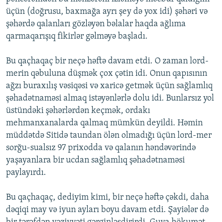
üçün (doğrusu, baxmağa ayrı şey də yox idi) şəhəri və
şəhərdə qalanları gözləyən bəlalar haqda ağlıma
qarmaqarışıq fikirlər gəlməyə başladı.
Bu qaçhaqaç bir neçə həftə davam etdi. O zaman lord-
merin qəbuluna düşmək çox çətin idi. Onun qapısının
ağzı buraxılış vəsiqəsi və xaricə getmək üçün sağlamlıq
şəhadətnaməsi almaq istəyənlərlə dolu idi. Bunlarsız yol
üstündəki şəhərlərdən keçmək, ordakı
mehmanxanalarda qalmaq mümkün deyildi. Həmin
müddətdə Sitidə taundan ölən olmadığı üçün lord-mer
sorğu-sualsız 97 prixodda və qalanın həndəvərində
yaşayanlara bir ucdan sağlamlıq şəhadətnaməsi
paylayırdı.
Bu qaçhaqaç, dediyim kimi, bir neçə həftə çəkdi, daha
dəqiqi may və iyun ayları boyu davam etdi. Şayiələr də