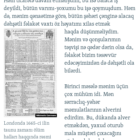
Həm ticarətə davam etməliydim, bu isə balaca iş
deyildi, bütün varımı-yoxumu bu işə qoymuşdum. Həm
də, mənim qənaətimə görə, bütün şəhəri çənginə alacaq
dəhşətli fəlakət vaxtı öz həyatımı xilas etmək
haqda düşünməliydim.
Mənim və qonşularımın
təşvişi nə qədər dərin olsa da,
fəlakət bizim təsəvvür
edəcəyimizdən də dəhşətli ola
bilərdi.
Birinci məsələ mənim üçün
çox mühüm idi. Mən
sərraclıq-yəhər
məmulatlarının alverini
edirdim. Bu, dükanda alver
Londonda 1665-ci ilin
etməkdən, yaxud oturub
taunu zamanı ölüm
mala müştəri çıxacağını
halları haqqında rəsmi