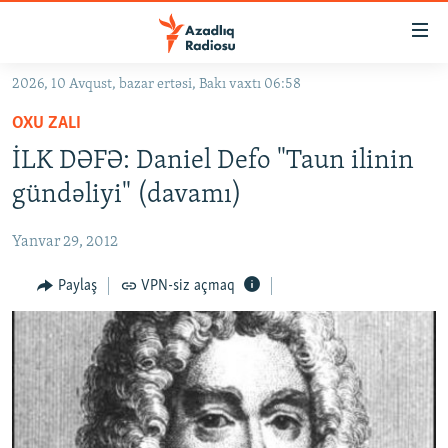
Keçid
linkləri
Əsas
2026, 10 Avqust, bazar ertəsi, Bakı vaxtı 06:58
məzmuna
GÜNDƏM
OXU ZALI
qayıt
#İZAHLA
Əsas
İLK DƏFƏ: Daniel Defo "Taun ilinin
KORRUPSIOMETR
naviqasiyaya
gündəliyi" (davamı)
qayıt
#ƏSLINDƏ
Axtarışa
Yanvar 29, 2012
FƏRQƏ BAX
keç
QANUNI DOĞRU
Paylaş
VPN-siz açmaq
ARAŞDIRMA
MULTIMEDIA
RADIO ARXIV
VIDEO
HAQQIMIZDA
FOTOQALEREYA
OXU ZALI