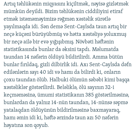
Artıq təhlükənin miqyasını kiçiltmək, nəyisə gizlətmək
mümkün deyildi. Bizim təhlükənin ciddiliyini etiraf
etmək istəməməyimizə rəğmən xəstəlik sürətlə
yayılmaqda idi. Sən demə Sent-Caylsda taun artıq bir
neçə küçəni bürüyübmüş və hətta xəstəliyə yoluxmuş
bir neçə ailə bir evə yığışıbmış. Növbəti həftənin
statistikasında bunlar da əksini tapdı. Məlumatda
taundan 14 nəfərin öldüyü bildirilirdi. Amma bütün
bunlar fırıldaq, gizli dilbirlik idi. Axı Sent-Caylsda dəfn
edilənlərin sayı 40 idi və hamı da bilirdi ki, onların
çoxu taundan ölüb. Halbuki ölümün səbəbi kimi başqa
xəstəliklər göstərilirdi. Beləliklə, ölü sayının 32-i
keçməməsinə, ümumi statistikanın 385 göstərilməsinə,
bunlardan da yalnız 14-nün taundan, 14-nünsə səpmə
yatalaqdan öldüyünün bildirilməsinə baxmayaraq,
hamı əmin idi ki, həftə ərzində taun azı 50 nəfərin
həyatına son qoyub.