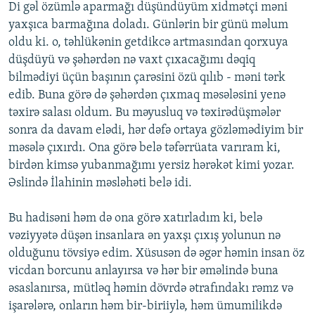
Di gəl özümlə aparmağı düşündüyüm xidmətçi məni
yaxşıca barmağına doladı. Günlərin bir günü məlum
oldu ki. o, təhlükənin getdikcə artmasından qorxuya
düşdüyü və şəhərdən nə vaxt çıxacağımı dəqiq
bilmədiyi üçün başının çarəsini özü qılıb - məni tərk
edib. Buna görə də şəhərdən çıxmaq məsələsini yenə
təxirə salası oldum. Bu məyusluq və təxirədüşmələr
sonra da davam elədi, hər dəfə ortaya gözləmədiyim bir
məsələ çıxırdı. Ona görə belə təfərrüata varıram ki,
birdən kimsə yubanmağımı yersiz hərəkət kimi yozar.
Əslində İlahinin məsləhəti belə idi.
Bu hadisəni həm də ona görə xatırladım ki, belə
vəziyyətə düşən insanlara ən yaxşı çıxış yolunun nə
olduğunu tövsiyə edim. Xüsusən də əgər həmin insan öz
vicdan borcunu anlayırsa və hər bir əməlində buna
əsaslanırsa, mütləq həmin dövrdə ətrafındakı rəmz və
işarələrə, onların həm bir-biriiylə, həm ümumilikdə