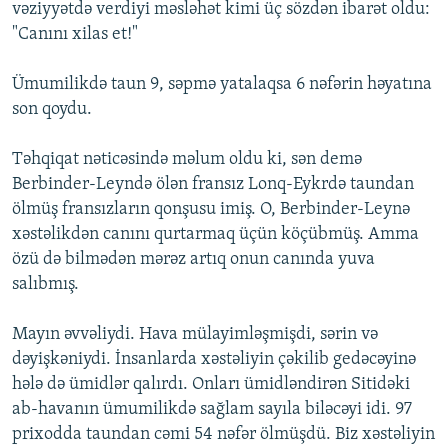
vəziyyətdə verdiyi məsləhət kimi üç sözdən ibarət oldu:
"Canını xilas et!"
Ümumilikdə taun 9, səpmə yatalaqsa 6 nəfərin həyatına
son qoydu.
Təhqiqat nəticəsində məlum oldu ki, sən demə
Berbinder-Leyndə ölən fransız Lonq-Eykrdə taundan
ölmüş fransızların qonşusu imiş. O, Berbinder-Leynə
xəstəlikdən canını qurtarmaq üçün köçübmüş. Amma
özü də bilmədən mərəz artıq onun canında yuva
salıbmış.
Mayın əvvəliydi. Hava mülayimləşmişdi, sərin və
dəyişkəniydi. İnsanlarda xəstəliyin çəkilib gedəcəyinə
hələ də ümidlər qalırdı. Onları ümidləndirən Sitidəki
ab-havanın ümumilikdə sağlam sayıla biləcəyi idi. 97
prixodda taundan cəmi 54 nəfər ölmüşdü. Biz xəstəliyin