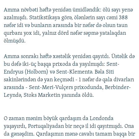
Amma növbəti həftə yenidən ümidləndik: ölü sayı yenə
azalmışdı. Statikstikaya görə, ölənlərin sayı cəmi 388
nəfər idi və bunların arasında bir nəfər də olsun taun
qurbanı yox idi, yalnız dörd nəfər səpmə yatalaqdan
ölmüşdü.
Amma sonrakı həftə xəstəlik yenidən qayıtdı. Üstəlik də
bu dəfə iki-üç başqa prixoda da yayılmışdı: Sent-
Endryus (Holborn) və Sent-Klementə. Bəla Siti
sakinlərindən də yan keçmədi - 1 nəfər də qala divarları
arasında - Sent-Meri-Vulçers prixodunda, Berbinder-
Leyndə, Stoks Marketin yanında öldü.
O zaman mənim böyük qardaşım da Londonda
yaşayırdı, Portuqaliyadan bir neçə il idi qayıtmışdı. Ona
da gənəşdim. Qardaşımın mənə cavabı tamam başqa bir