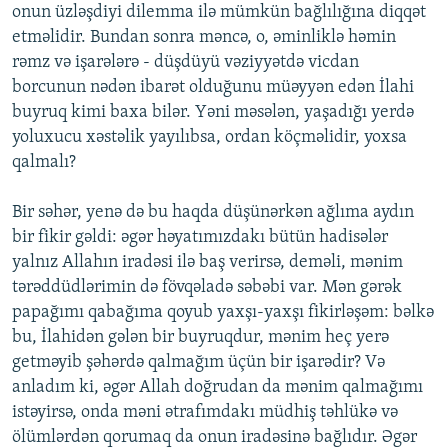
onun üzləşdiyi dilemma ilə mümkün bağlılığına diqqət
etməlidir. Bundan sonra məncə, o, əminliklə həmin
rəmz və işarələrə - düşdüyü vəziyyətdə vicdan
borcunun nədən ibarət olduğunu müəyyən edən İlahi
buyruq kimi baxa bilər. Yəni məsələn, yaşadığı yerdə
yoluxucu xəstəlik yayılıbsa, ordan köçməlidir, yoxsa
qalmalı?
Bir səhər, yenə də bu haqda düşünərkən ağlıma aydın
bir fikir gəldi: əgər həyatımızdakı bütün hadisələr
yalnız Allahın iradəsi ilə baş verirsə, deməli, mənim
tərəddüdlərimin də fövqəladə səbəbi var. Mən gərək
papağımı qabağıma qoyub yaxşı-yaxşı fikirləşəm: bəlkə
bu, İlahidən gələn bir buyruqdur, mənim heç yerə
getməyib şəhərdə qalmağım üçün bir işarədir? Və
anladım ki, əgər Allah doğrudan da mənim qalmağımı
istəyirsə, onda məni ətrafımdakı müdhiş təhlükə və
ölümlərdən qorumaq da onun iradəsinə bağlıdır. Əgər