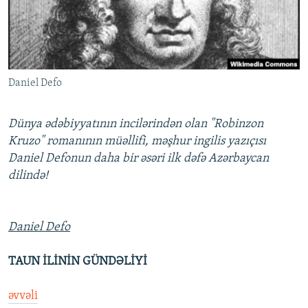
İNFOQRAFIKA
AZƏRBAYCAN ƏDƏBIYYATI KITABXANASI
MISSIYAMIZ
BIZI IZLƏ
KARIKATURA
İSLAM VƏ DEMOKRATIYA
PEŞƏ ETIKASI VƏ JURNALISTIKA STANDARTLARIMIZ
İZ - MƏDƏNIYYƏT PROQRAMI
MATERIALLARIMIZDAN ISTIFADƏ
Daniel Defo
AZADLIQRADIOSU MOBIL TELEFONUNUZDA
RFE/RL-in bütün saytları
BIZIMLƏ ƏLAQƏ
Dünya ədəbiyyatının incilərindən olan "Robinzon
XƏBƏR BÜLLETENLƏRIMIZ
Kruzo" romanının müəllifi, məşhur ingilis yazıçısı
Daniel Defonun daha bir əsəri ilk dəfə Azərbaycan
dilində!
Daniel Defo
TAUN İLİNİN GÜNDƏLİYİ
əvvəli