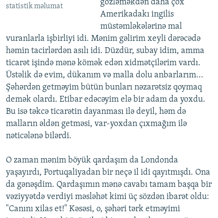
gözləməkdən daha çox
statistik məlumat
Amerikadakı ingilis
müstəmləkələrinə mal
vuranlarla işbirliyi idi. Mənim gəlirim xeyli dərəcədə
həmin tacirlərdən asılı idi. Düzdür, subay idim, amma
ticarət işində mənə kömək edən xidmətçilərim vardı.
Üstəlik də evim, dükanım və malla dolu anbarlarım...
Şəhərdən getməyim bütün bunları nəzarətsiz qoymaq
demək olardı. Etibar edəcəyim elə bir adam da yoxdu.
Bu isə təkcə ticarətin dayanması ilə deyil, həm də
malların əldən getməsi, var-yoxdan çıxmağım ilə
nəticələnə bilərdi.
O zaman mənim böyük qardaşım da Londonda
yaşayırdı, Portuqaliyadan bir neçə il idi qayıtmışdı. Ona
da gənəşdim. Qardaşımın mənə cavabı tamam başqa bir
vəziyyətdə verdiyi məsləhət kimi üç sözdən ibarət oldu:
"Canını xilas et!" Kəsəsi, o, şəhəri tərk etməyimi