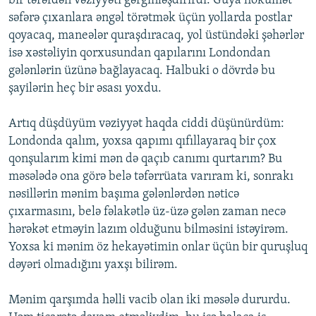
bir tərəfdən vəziyyəti gərginləşdirirdi. Guya hökumət
səfərə çıxanlara əngəl törətmək üçün yollarda postlar
qoyacaq, maneələr quraşdıracaq, yol üstündəki şəhərlər
isə xəstəliyin qorxusundan qapılarını Londondan
gələnlərin üzünə bağlayacaq. Halbuki o dövrdə bu
şayilərin heç bir əsası yoxdu.
Artıq düşdüyüm vəziyyət haqda ciddi düşünürdüm:
Londonda qalım, yoxsa qapımı qıfıllayaraq bir çox
qonşularım kimi mən də qaçıb canımı qurtarım? Bu
məsələdə ona görə belə təfərrüata varıram ki, sonrakı
nəsillərin mənim başıma gələnlərdən nəticə
çıxarmasını, belə fəlakətlə üz-üzə gələn zaman necə
hərəkət etməyin lazım olduğunu bilməsini istəyirəm.
Yoxsa ki mənim öz hekayətimin onlar üçün bir quruşluq
dəyəri olmadığını yaxşı bilirəm.
Mənim qarşımda həlli vacib olan iki məsələ dururdu.