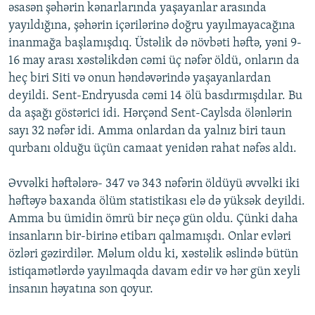
əsasən şəhərin kənarlarında yaşayanlar arasında
yayıldığına, şəhərin içərilərinə doğru yayılmayacağına
inanmağa başlamışdıq. Üstəlik də növbəti həftə, yəni 9-
16 may arası xəstəlikdən cəmi üç nəfər öldü, onların da
heç biri Siti və onun həndəvərində yaşayanlardan
deyildi. Sent-Endryusda cəmi 14 ölü basdırmışdılar. Bu
da aşağı göstərici idi. Hərçənd Sent-Caylsda ölənlərin
sayı 32 nəfər idi. Amma onlardan da yalnız biri taun
qurbanı olduğu üçün camaat yenidən rahat nəfəs aldı.
Əvvəlki həftələrə- 347 və 343 nəfərin öldüyü əvvəlki iki
həftəyə baxanda ölüm statistikası elə də yüksək deyildi.
Amma bu ümidin ömrü bir neçə gün oldu. Çünki daha
insanların bir-birinə etibarı qalmamışdı. Onlar evləri
özləri gəzirdilər. Məlum oldu ki, xəstəlik əslində bütün
istiqamətlərdə yayılmaqda davam edir və hər gün xeyli
insanın həyatına son qoyur.