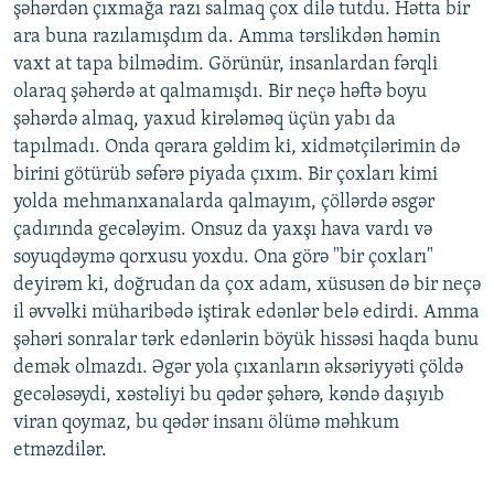
şəhərdən çıxmağa razı salmaq çox dilə tutdu. Hətta bir
ara buna razılamışdım da. Amma tərslikdən həmin
vaxt at tapa bilmədim. Görünür, insanlardan fərqli
olaraq şəhərdə at qalmamışdı. Bir neçə həftə boyu
şəhərdə almaq, yaxud kirələməq üçün yabı da
tapılmadı. Onda qərara gəldim ki, xidmətçilərimin də
birini götürüb səfərə piyada çıxım. Bir çoxları kimi
yolda mehmanxanalarda qalmayım, çöllərdə əsgər
çadırında gecələyim. Onsuz da yaxşı hava vardı və
soyuqdəymə qorxusu yoxdu. Ona görə "bir çoxları"
deyirəm ki, doğrudan da çox adam, xüsusən də bir neçə
il əvvəlki müharibədə iştirak edənlər belə edirdi. Amma
şəhəri sonralar tərk edənlərin böyük hissəsi haqda bunu
demək olmazdı. Əgər yola çıxanların əksəriyyəti çöldə
gecələsəydi, xəstəliyi bu qədər şəhərə, kəndə daşıyıb
viran qoymaz, bu qədər insanı ölümə məhkum
etməzdilər.