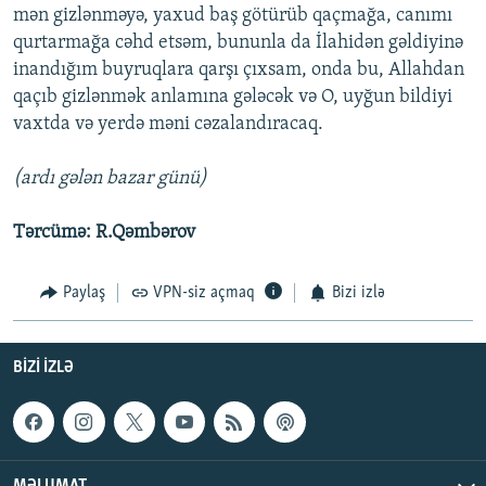
mən gizlənməyə, yaxud baş götürüb qaçmağa, canımı
qurtarmağa cəhd etsəm, bununla da İlahidən gəldiyinə
inandığım buyruqlara qarşı çıxsam, onda bu, Allahdan
qaçıb gizlənmək anlamına gələcək və O, uyğun bildiyi
vaxtda və yerdə məni cəzalandıracaq.
(ardı gələn bazar günü)
Tərcümə: R.Qəmbərov
Paylaş
VPN-siz açmaq
Bizi izlə
BIZI IZLƏ