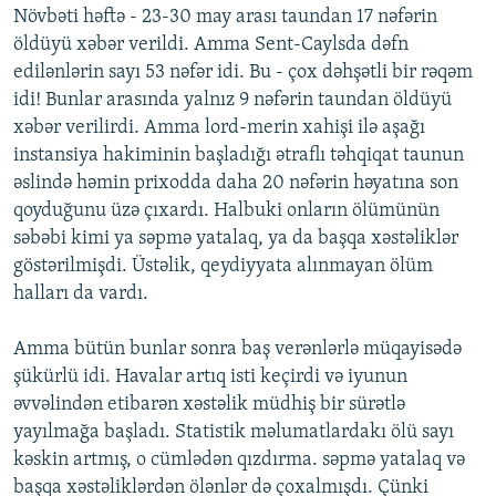
Növbəti həftə - 23-30 may arası taundan 17 nəfərin
öldüyü xəbər verildi. Amma Sent-Caylsda dəfn
edilənlərin sayı 53 nəfər idi. Bu - çox dəhşətli bir rəqəm
idi! Bunlar arasında yalnız 9 nəfərin taundan öldüyü
xəbər verilirdi. Amma lord-merin xahişi ilə aşağı
instansiya hakiminin başladığı ətraflı təhqiqat taunun
əslində həmin prixodda daha 20 nəfərin həyatına son
qoyduğunu üzə çıxardı. Halbuki onların ölümünün
səbəbi kimi ya səpmə yatalaq, ya da başqa xəstəliklər
göstərilmişdi. Üstəlik, qeydiyyata alınmayan ölüm
halları da vardı.
Amma bütün bunlar sonra baş verənlərlə müqayisədə
şükürlü idi. Havalar artıq isti keçirdi və iyunun
əvvəlindən etibarən xəstəlik müdhiş bir sürətlə
yayılmağa başladı. Statistik məlumatlardakı ölü sayı
kəskin artmış, o cümlədən qızdırma. səpmə yatalaq və
başqa xəstəliklərdən ölənlər də çoxalmışdı. Çünki