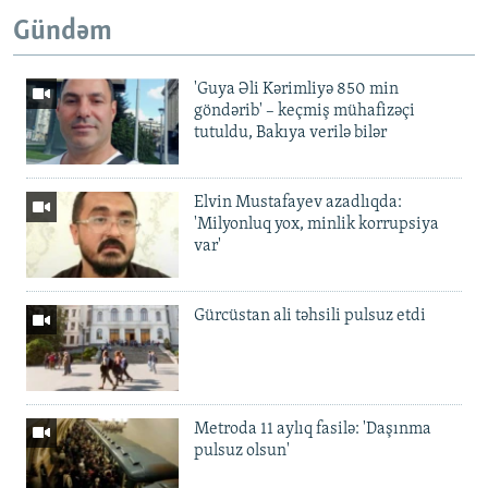
Gündəm
'Guya Əli Kərimliyə 850 min
göndərib' – keçmiş mühafizəçi
tutuldu, Bakıya verilə bilər
Elvin Mustafayev azadlıqda:
'Milyonluq yox, minlik korrupsiya
var'
Gürcüstan ali təhsili pulsuz etdi
Metroda 11 aylıq fasilə: 'Daşınma
pulsuz olsun'