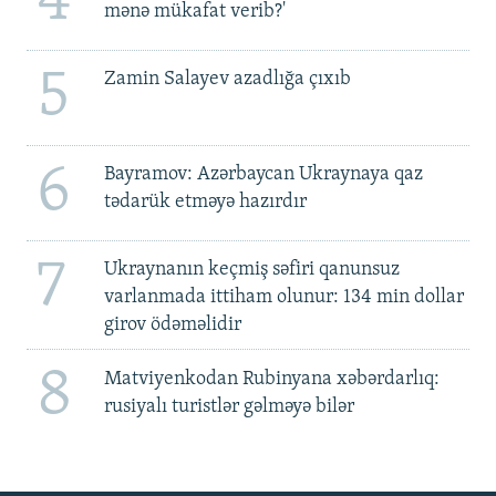
4
mənə mükafat verib?'
5
Zamin Salayev azadlığa çıxıb
6
Bayramov: Azərbaycan Ukraynaya qaz
tədarük etməyə hazırdır
7
Ukraynanın keçmiş səfiri qanunsuz
varlanmada ittiham olunur: 134 min dollar
girov ödəməlidir
8
Matviyenkodan Rubinyana xəbərdarlıq:
rusiyalı turistlər gəlməyə bilər