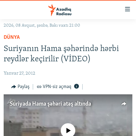
Keçid
linkləri
Əsas
2026, 08 Avqust, şənbə, Bakı vaxtı 21:00
məzmuna
GÜNDƏM
DÜNYA
qayıt
#İZAHLA
Əsas
Suriyanın Hama şəhərində hərbi
KORRUPSIOMETR
naviqasiyaya
reydlər keçirilir (VİDEO)
qayıt
#ƏSLINDƏ
Axtarışa
Yanvar 27, 2012
FƏRQƏ BAX
keç
QANUNI DOĞRU
Paylaş
VPN-siz açmaq
ARAŞDIRMA
Suriyada Hama şəhəri atəş altında
MULTIMEDIA
RADIO ARXIV
VIDEO
HAQQIMIZDA
No media source currently available
FOTOQALEREYA
OXU ZALI