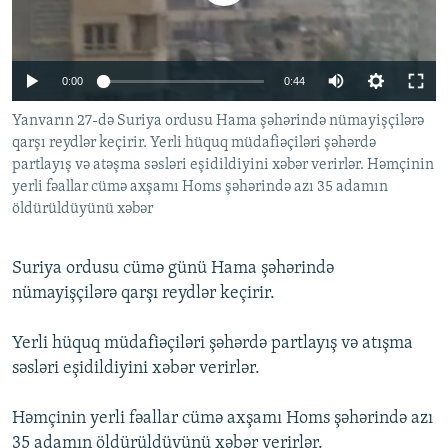
İNFOQRAFIKA
AZƏRBAYCAN ƏDƏBIYYATI KITABXANASI
MISSIYAMIZ
BIZI IZLƏ
KARIKATURA
İSLAM VƏ DEMOKRATIYA
PEŞƏ ETIKASI VƏ JURNALISTIKA STANDARTLARIMIZ
0:00
0:44
İZ - MƏDƏNIYYƏT PROQRAMI
MATERIALLARIMIZDAN ISTIFADƏ
Yanvarın 27-də Suriya ordusu Hama şəhərində nümayişçilərə
AZADLIQRADIOSU MOBIL TELEFONUNUZDA
RFE/RL-in bütün saytları
qarşı reydlər keçirir. Yerli hüquq müdafiəçiləri şəhərdə
BIZIMLƏ ƏLAQƏ
partlayış və atəşma səsləri eşidildiyini xəbər verirlər. Həmçinin
yerli fəallar cümə axşamı Homs şəhərində azı 35 adamın
XƏBƏR BÜLLETENLƏRIMIZ
öldürüldüyünü xəbər
Suriya ordusu cümə günü Hama şəhərində
nümayişçilərə qarşı reydlər keçirir.
Yerli hüquq müdafiəçiləri şəhərdə partlayış və atışma
səsləri eşidildiyini xəbər verirlər.
Həmçinin yerli fəallar cümə axşamı Homs şəhərində azı
35 adamın öldürüldüyünü xəbər verirlər.