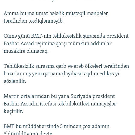
Amma bu məlumat hələlik müstəqil mənbələr
tərəfindən təsdiqlənməyib.
Cümə günü BMT-nin təhlükəsizlik şurasında prezident
Bashar Assad rejiminə qarşı mümkün addımlar
müzakirə olunacaq.
Təhlükəsizlik şurasına qərb və ərəb ölkələri tərəfrindən
hazırlanmış yeni qətnamə layihəsi təqdim ediləcəyi
gözlənilir.
Martın ortalarından bu yana Suriyada prezident
Bashar Assadın istefası tələbiləkütləvi nümayişlər
keçirilir.
BMT bu müddət ərzində 5 mindən çox adamın
öldürüldüyünü deyir.