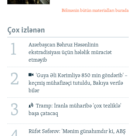
Bölmənin bütün materialları burada
Çox izlənən
1
Azərbaycan Bəhruz Həsənlinin
ekstradisiyası üçün hələlik müraciət
etməyib
2
'Guya Əli Kərimliyə 850 min göndərib' –
keçmiş mühafizəçi tutuldu, Bakıya verilə
bilər
3
Tramp: İranla müharibə 'çox tezliklə'
başa çatacaq
Rüfət Səfərov: 'Mənim günahımdır ki, ABŞ