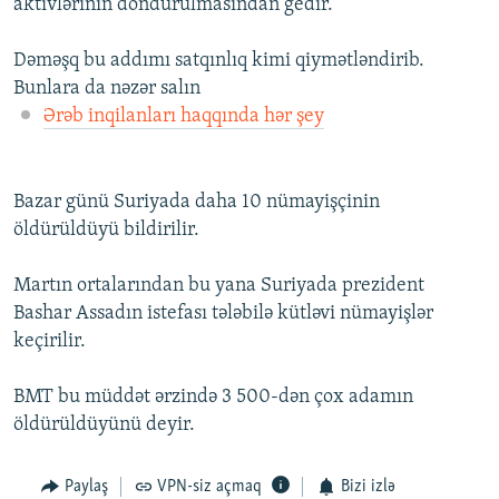
aktivlərinin dondurulmasından gedir.
Dəməşq bu addımı satqınlıq kimi qiymətləndirib.
Bunlara da nəzər salın
Ərəb inqilanları haqqında hər şey
Bazar günü Suriyada daha 10 nümayişçinin
öldürüldüyü bildirilir.
Martın ortalarından bu yana Suriyada prezident
Bashar Assadın istefası tələbilə kütləvi nümayişlər
keçirilir.
BMT bu müddət ərzində 3 500-dən çox adamın
öldürüldüyünü deyir.
Paylaş
VPN-siz açmaq
Bizi izlə