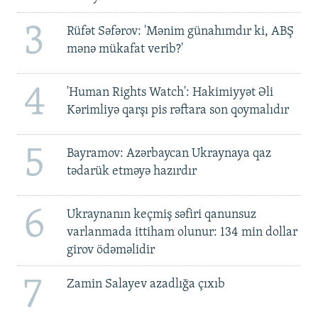
3
Rüfət Səfərov: 'Mənim günahımdır ki, ABŞ
mənə mükafat verib?'
4
'Human Rights Watch': Hakimiyyət Əli
Kərimliyə qarşı pis rəftara son qoymalıdır
5
Bayramov: Azərbaycan Ukraynaya qaz
tədarük etməyə hazırdır
6
Ukraynanın keçmiş səfiri qanunsuz
varlanmada ittiham olunur: 134 min dollar
girov ödəməlidir
7
Zamin Salayev azadlığa çıxıb