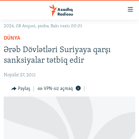
Keçid
linkləri
Əsas
2026, 08 Avqust, şənbə, Bakı vaxtı 00:01
məzmuna
GÜNDƏM
DÜNYA
qayıt
#İZAHLA
Əsas
Ərəb Dövlətləri Suriyaya qarşı
KORRUPSIOMETR
naviqasiyaya
sanksiyalar tətbiq edir
qayıt
#ƏSLINDƏ
Axtarışa
Noyabr 27, 2011
FƏRQƏ BAX
keç
QANUNI DOĞRU
Paylaş
VPN-siz açmaq
ARAŞDIRMA
MULTIMEDIA
RADIO ARXIV
VIDEO
HAQQIMIZDA
FOTOQALEREYA
OXU ZALI