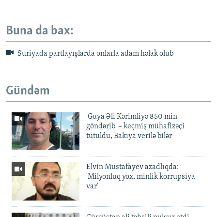
Buna da bax:
Suriyada partlayışlarda onlarla adam həlak olub
Gündəm
'Guya Əli Kərimliyə 850 min
göndərib' – keçmiş mühafizəçi
tutuldu, Bakıya verilə bilər
Elvin Mustafayev azadlıqda:
'Milyonluq yox, minlik korrupsiya
var'