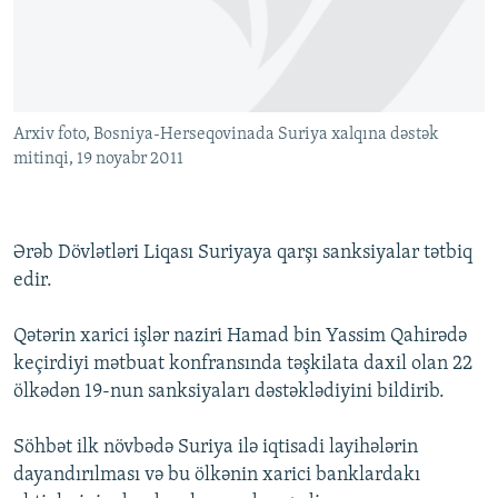
İNFOQRAFIKA
AZƏRBAYCAN ƏDƏBIYYATI KITABXANASI
MISSIYAMIZ
BIZI IZLƏ
KARIKATURA
İSLAM VƏ DEMOKRATIYA
PEŞƏ ETIKASI VƏ JURNALISTIKA STANDARTLARIMIZ
İZ - MƏDƏNIYYƏT PROQRAMI
MATERIALLARIMIZDAN ISTIFADƏ
Arxiv foto, Bosniya-Herseqovinada Suriya xalqına dəstək
AZADLIQRADIOSU MOBIL TELEFONUNUZDA
RFE/RL-in bütün saytları
mitinqi, 19 noyabr 2011
BIZIMLƏ ƏLAQƏ
XƏBƏR BÜLLETENLƏRIMIZ
Ərəb Dövlətləri Liqası Suriyaya qarşı sanksiyalar tətbiq
edir.
Qətərin xarici işlər naziri Hamad bin Yassim Qahirədə
keçirdiyi mətbuat konfransında təşkilata daxil olan 22
ölkədən 19-nun sanksiyaları dəstəklədiyini bildirib.
Söhbət ilk növbədə Suriya ilə iqtisadi layihələrin
dayandırılması və bu ölkənin xarici banklardakı