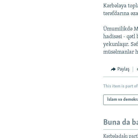
Kərbəlaya topl
tərəfdarına əza
Ümumilikdə Mə
hadisəsi - qətl
yekunlaşır. Sə
müsəlmanlar hə
Paylaş
This item is part of
İslam və demokr
Buna da b
Kərbəladakı partl