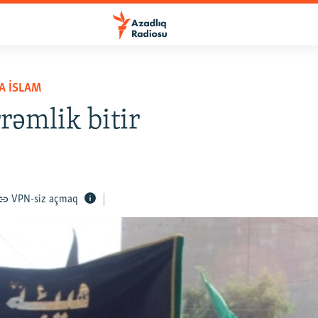
A İSLAM
əmlik bitir
VPN-siz açmaq