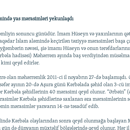
ində yas mərasimləri yekunlaşdı
mliyin sonuncu günüdür. İmam Hüseyn və yaxınlarının qət
laqədar İslam aləmində keçirilən təziyyə mərasimləri başa ça
əmbərin nəvəsi, şiə imamı Hüseyn və onun tərəfdarlarının
ərbəla hadisəsi) Məhərrəm ayında baş verdiyindən müsəlma
kimi qeyd edirlər.
rə olan məhərrəmlik 2011-ci il noyabrın 27-də başlamışdı. 
 səfər ayının 20-də Aşura günü Kərbəlada şəhid olan 3-cü
r Kərbəla şəhidlərinin 40 mərasimi qeyd olunur. “Ərbəin” (
asimlər Kərbəla şəhidlərinə saxlanan əza mərasimlərinin 
həmin mərasimlər yanvarın 14-nə təsadüf edib.
 ilində Kərbəla olaylarından sonra qeyd olunmağa başlayan
 gün də dünyanın müxtəlif bölgələrində qeyd olunur. Hər il