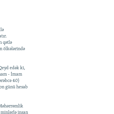
lə
tır.
 qətlə
n ölkələrində
Qeyd edək ki,
 imam - İmam
ərəbcə 40)
son günü hesab
 Məhərrəmlik
 minlərlə insan