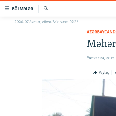
Keçid
BÖLMƏLƏR
linkləri
Axtar
Əsas
2026, 07 Avqust, cümə, Bakı vaxtı 07:26
GÜNDƏM
məzmuna
AZƏRBAYCAND
#İZAHLA
qayıt
Əsas
Məhərr
KORRUPSIOMETR
naviqasiyaya
#ƏSLINDƏ
qayıt
Yanvar 24, 2012
Axtarışa
FƏRQƏ BAX
keç
QANUNI DOĞRU
Paylaş
ARAŞDIRMA
MULTIMEDIA
RADIO ARXIV
VIDEO
HAQQIMIZDA
FOTOQALEREYA
OXU ZALI