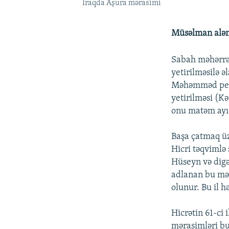
İraqda Aşura mərasimi
Müsəlman aləm
Sabah məhərrə
yetirilməsilə ə
Məhəmməd peyğ
yetirilməsi (K
onu matəm ayı 
Başa çatmaq üz
Hicri təqvimlə
Hüseyn və digə
adlanan bu mər
olunur. Bu il 
Hicrətin 61-ci
mərasimləri bu