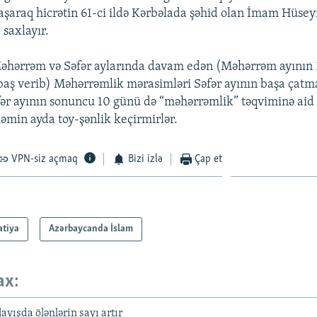
aşaraq hicrətin 61-ci ildə Kərbəlada şəhid olan İmam Hüsey
 saxlayır.
hərrəm və Səfər aylarında davam edən (Məhərrəm ayının 
 baş verib) Məhərrəmlik mərasimləri Səfər ayının başa çatma
fər ayının sonuncu 10 günü də “məhərrəmlik” təqviminə aid e
min ayda toy-şənlik keçirmirlər.
VPN-siz açmaq
Bizi izlə
Çap et
atiya
Azərbaycanda İslam
ax:
ayışda ölənlərin sayı artır