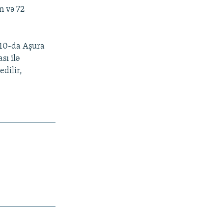
n və 72
10-da Aşura
sı ilə
dilir,