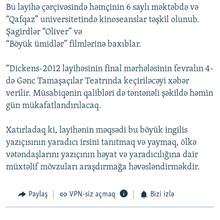
Bu layihə çərçivəsində həmçinin 6 saylı məktəbdə və
“Qafqaz” universitetində kinoseanslar təşkil olunub.
Şagirdlər “Oliver” və
“Böyük ümidlər” filmlərinə baxıblar.
“Dickens-2012 layihəsinin final mərhələsinin fevralın 4-
də Gənc Tamaşaçılar Teatrında keçiriləcəyi xəbər
verilir. Müsabiqənin qalibləri də təntənəli şəkildə həmin
gün mükafatlandırılacaq.
Xatırladaq ki, layihənin məqsədi bu böyük ingilis
yazıçısının yaradıcı irsini tanıtmaq və yaymaq, ölkə
vətəndaşlarını yazıçının həyat və yaradıcılığına dair
müxtəlif mövzuları araşdırmağa həvəsləndirməkdir.
Paylaş
VPN-siz açmaq
Bizi izlə