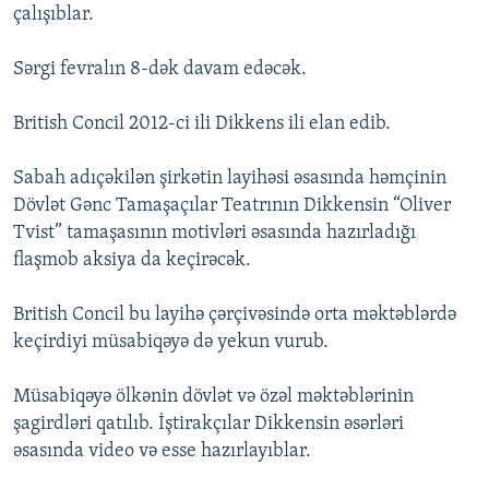
çalışıblar.
Sərgi fevralın 8-dək davam edəcək.
British Concil 2012-ci ili Dikkens ili elan edib.
Sabah adıçəkilən şirkətin layihəsi əsasında həmçinin
Dövlət Gənc Tamaşaçılar Teatrının Dikkensin “Oliver
Tvist” tamaşasının motivləri əsasında hazırladığı
flaşmob aksiya da keçirəcək.
British Concil bu layihə çərçivəsində orta məktəblərdə
keçirdiyi müsabiqəyə də yekun vurub.
Müsabiqəyə ölkənin dövlət və özəl məktəblərinin
şagirdləri qatılıb. İştirakçılar Dikkensin əsərləri
əsasında video və esse hazırlayıblar.