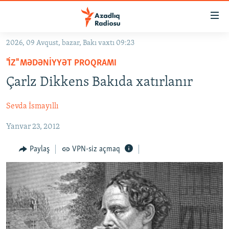
Keçid
linkləri
Əsas
2026, 09 Avqust, bazar, Bakı vaxtı 09:23
məzmuna
GÜNDƏM
"İZ" MƏDƏNIYYƏT PROQRAMI
qayıt
#İZAHLA
Əsas
Çarlz Dikkens Bakıda xatırlanır
KORRUPSIOMETR
naviqasiyaya
qayıt
Sevda İsmayıllı
#ƏSLINDƏ
Axtarışa
Yanvar 23, 2012
FƏRQƏ BAX
keç
QANUNI DOĞRU
Paylaş
VPN-siz açmaq
ARAŞDIRMA
MULTIMEDIA
RADIO ARXIV
VIDEO
HAQQIMIZDA
FOTOQALEREYA
OXU ZALI