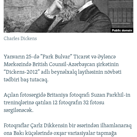
İNFOQRAFIKA
AZƏRBAYCAN ƏDƏBIYYATI KITABXANASI
MISSIYAMIZ
BIZI IZLƏ
KARIKATURA
İSLAM VƏ DEMOKRATIYA
PEŞƏ ETIKASI VƏ JURNALISTIKA STANDARTLARIMIZ
İZ - MƏDƏNIYYƏT PROQRAMI
MATERIALLARIMIZDAN ISTIFADƏ
AZADLIQRADIOSU MOBIL TELEFONUNUZDA
Charles Dickens
RFE/RL-in bütün saytları
BIZIMLƏ ƏLAQƏ
Yanvarın 25-də ”Park Bulvar” Ticarət və Əyləncə
XƏBƏR BÜLLETENLƏRIMIZ
Mərkəzində British Counsil-Azərbaycan şirkətinin
“Dickens-2012” adlı beynəlxalq layihəsinin növbəti
tədbiri baş tutacaq.
Açılan fotosərgidə Britaniya fotoqrafı Suzan Parkhil-in
treninqlərinə qatılan 12 fotoqrafın 32 fotosu
sərgilənəcək.
Fotoqraflar Çarlz Dikkensin bir əsərindən ilhamlanaraq
ona Bakı küçələrində oxşar variasiyalar tapmağa