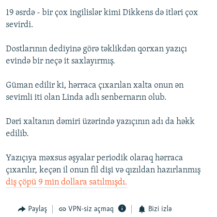
19 əsrdə - bir çox ingilislər kimi Dikkens də itləri çox
sevirdi.
Dostlarının dediyinə görə təklikdən qorxan yazıçı
evində bir neçə it saxlayırmış.
Güman edilir ki, hərraca çıxarılan xalta onun ən
sevimli iti olan Linda adlı senbernarın olub.
Dəri xaltanın dəmiri üzərində yazıçının adı da həkk
edilib.
Yazıçıya məxsus əşyalar periodik olaraq hərraca
çıxarılır, keçən il onun fil dişi və qızıldan hazırlanmış
diş çöpü 9 min dollara satılmışdı.
Paylaş
VPN-siz açmaq
Bizi izlə