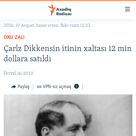
Keçid
linkləri
Əsas
2026, 10 Avqust, bazar ertəsi, Bakı vaxtı 12:22
məzmuna
GÜNDƏM
OXU ZALI
qayıt
#İZAHLA
Əsas
Çarlz Dikkensin itinin xaltası 12 min
KORRUPSIOMETR
naviqasiyaya
dollara satıldı
qayıt
#ƏSLINDƏ
Axtarışa
Fevral 16, 2010
FƏRQƏ BAX
keç
QANUNI DOĞRU
Paylaş
VPN-siz açmaq
ARAŞDIRMA
MULTIMEDIA
RADIO ARXIV
VIDEO
HAQQIMIZDA
FOTOQALEREYA
OXU ZALI