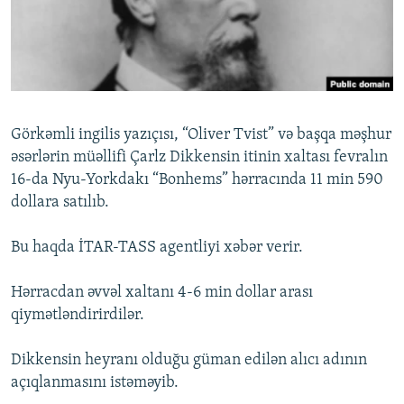
İNFOQRAFIKA
AZƏRBAYCAN ƏDƏBIYYATI KITABXANASI
MISSIYAMIZ
BIZI IZLƏ
KARIKATURA
İSLAM VƏ DEMOKRATIYA
PEŞƏ ETIKASI VƏ JURNALISTIKA STANDARTLARIMIZ
İZ - MƏDƏNIYYƏT PROQRAMI
MATERIALLARIMIZDAN ISTIFADƏ
AZADLIQRADIOSU MOBIL TELEFONUNUZDA
RFE/RL-in bütün saytları
Görkəmli ingilis yazıçısı, “Oliver Tvist” və başqa məşhur
BIZIMLƏ ƏLAQƏ
əsərlərin müəllifi Çarlz Dikkensin itinin xaltası fevralın
16-da Nyu-Yorkdakı “Bonhems” hərracında 11 min 590
XƏBƏR BÜLLETENLƏRIMIZ
dollara satılıb.
Bu haqda İTAR-TASS agentliyi xəbər verir.
Hərracdan əvvəl xaltanı 4-6 min dollar arası
qiymətləndirirdilər.
Dikkensin heyranı olduğu güman edilən alıcı adının
açıqlanmasını istəməyib.