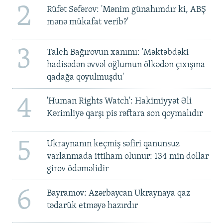
2
Rüfət Səfərov: 'Mənim günahımdır ki, ABŞ
mənə mükafat verib?'
3
Taleh Bağırovun xanımı: 'Məktəbdəki
hadisədən əvvəl oğlumun ölkədən çıxışına
qadağa qoyulmuşdu'
4
'Human Rights Watch': Hakimiyyət Əli
Kərimliyə qarşı pis rəftara son qoymalıdır
5
Ukraynanın keçmiş səfiri qanunsuz
varlanmada ittiham olunur: 134 min dollar
girov ödəməlidir
6
Bayramov: Azərbaycan Ukraynaya qaz
tədarük etməyə hazırdır