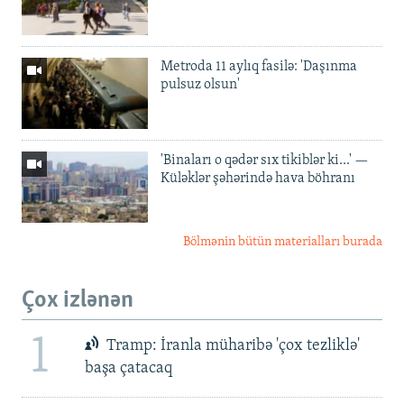
Metroda 11 aylıq fasilə: 'Daşınma
pulsuz olsun'
'Binaları o qədər sıx tikiblər ki...' —
Küləklər şəhərində hava böhranı
Bölmənin bütün materialları burada
Çox izlənən
1
Tramp: İranla müharibə 'çox tezliklə'
başa çatacaq