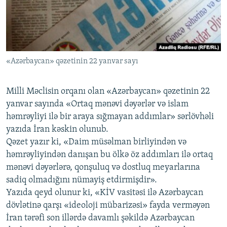
İNFOQRAFIKA
AZƏRBAYCAN ƏDƏBIYYATI KITABXANASI
MISSIYAMIZ
BIZI IZLƏ
KARIKATURA
İSLAM VƏ DEMOKRATIYA
PEŞƏ ETIKASI VƏ JURNALISTIKA STANDARTLARIMIZ
İZ - MƏDƏNIYYƏT PROQRAMI
MATERIALLARIMIZDAN ISTIFADƏ
«Azərbaycan» qəzetinin 22 yanvar sayı
AZADLIQRADIOSU MOBIL TELEFONUNUZDA
RFE/RL-in bütün saytları
BIZIMLƏ ƏLAQƏ
Milli Məclisin orqanı olan «Azərbaycan» qəzetinin 22
XƏBƏR BÜLLETENLƏRIMIZ
yanvar sayında «Ortaq mənəvi dəyərlər və islam
həmrəyliyi ilə bir araya sığmayan addımlar» sərlövhəli
yazıda İran kəskin olunub.
Qəzet yazır ki, «Daim müsəlman birliyindən və
həmrəyliyindən danışan bu ölkə öz addımları ilə ortaq
mənəvi dəyərlərə, qonşuluq və dostluq meyarlarına
sadiq olmadığını nümayiş etdirmişdir».
Yazıda qeyd olunur ki, «KİV vasitəsi ilə Azərbaycan
dövlətinə qarşı «ideoloji mübarizəsi» fayda verməyən
İran tərəfi son illərdə davamlı şəkildə Azərbaycan