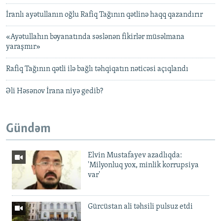
İranlı ayətullanın oğlu Rafiq Tağının qətlinə haqq qazandırır
«Ayətullahın bəyanatında səslənən fikirlər müsəlmana
yaraşmır»
Rafiq Tağının qətli ilə bağlı təhqiqatın nəticəsi açıqlandı
Əli Həsənov İrana niyə gedib?
Gündəm
Elvin Mustafayev azadlıqda:
'Milyonluq yox, minlik korrupsiya
var'
Gürcüstan ali təhsili pulsuz etdi