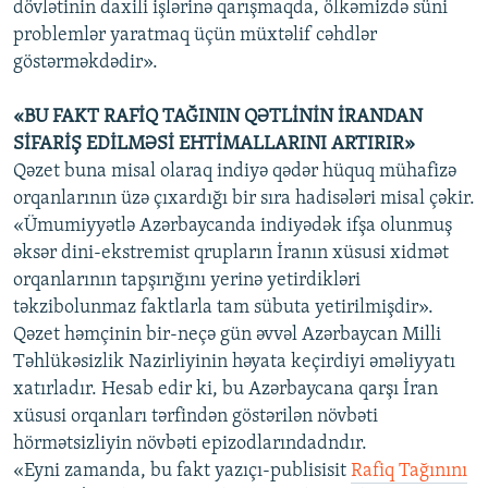
dövlətinin daxili işlərinə qarışmaqda, ölkəmizdə süni
problemlər yaratmaq üçün müxtəlif cəhdlər
göstərməkdədir».
«BU FAKT RAFİQ TAĞININ QƏTLİNİN İRANDAN
SİFARİŞ EDİLMƏSİ EHTİMALLARINI ARTIRIR»
Qəzet buna misal olaraq indiyə qədər hüquq mühafizə
orqanlarının üzə çıxardığı bir sıra hadisələri misal çəkir.
«Ümumiyyətlə Azərbaycanda indiyədək ifşa olunmuş
əksər dini-ekstremist qrupların İranın xüsusi xidmət
orqanlarının tapşırığını yerinə yetirdikləri
təkzibolunmaz faktlarla tam sübuta yetirilmişdir».
Qəzet həmçinin bir-neçə gün əvvəl Azərbaycan Milli
Təhlükəsizlik Nazirliyinin həyata keçirdiyi əməliyyatı
xatırladır. Hesab edir ki, bu Azərbaycana qarşı İran
xüsusi orqanları tərfindən göstərilən növbəti
hörmətsizliyin növbəti epizodlarındadndır.
«Eyni zamanda, bu fakt yazıçı-publisisit
Rafiq Tağınını