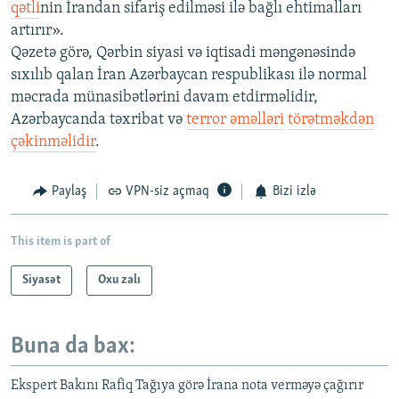
qətli
nin İrandan sifariş edilməsi ilə bağlı ehtimalları
artırır».
Qəzetə görə, Qərbin siyasi və iqtisadi məngənəsində
sıxılıb qalan İran Azərbaycan respublikası ilə normal
məcrada münasibətlərini davam etdirməlidir,
Azərbaycanda təxribat və
terror əməlləri
törətməkdən
çəkinməlidir
.
Paylaş
VPN-siz açmaq
Bizi izlə
This item is part of
Siyasət
Oxu zalı
Buna da bax:
Ekspert Bakını Rafiq Tağıya görə İrana nota verməyə çağırır