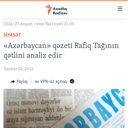
Keçid
linkləri
Əsas
2026, 07 Avqust, cümə, Bakı vaxtı 21:00
məzmuna
GÜNDƏM
SIYASƏT
qayıt
#İZAHLA
Əsas
«Azərbaycan» qəzeti Rafiq Tağının
KORRUPSIOMETR
naviqasiyaya
qətlini analiz edir
qayıt
#ƏSLINDƏ
Axtarışa
Yanvar 23, 2012
FƏRQƏ BAX
keç
QANUNI DOĞRU
Paylaş
VPN-siz açmaq
ARAŞDIRMA
MULTIMEDIA
RADIO ARXIV
VIDEO
HAQQIMIZDA
FOTOQALEREYA
OXU ZALI