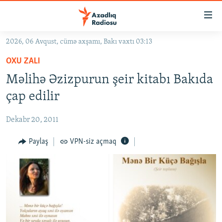
Keçid
linkləri
Əsas
2026, 06 Avqust, cümə axşamı, Bakı vaxtı 03:13
məzmuna
GÜNDƏM
OXU ZALI
qayıt
#İZAHLA
Əsas
Məlihə Əzizpurun şeir kitabı Bakıda
KORRUPSIOMETR
naviqasiyaya
çap edilir
qayıt
#ƏSLINDƏ
Axtarışa
Dekabr 20, 2011
FƏRQƏ BAX
keç
QANUNI DOĞRU
Paylaş
VPN-siz açmaq
ARAŞDIRMA
MULTIMEDIA
RADIO ARXIV
VIDEO
HAQQIMIZDA
FOTOQALEREYA
OXU ZALI