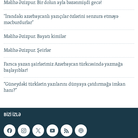
Məlihə Əzizpur. Bir dolun ayla bəzənmişdi gecə!
"İrandakı azərbaycanlı yazıçılar özlərini senzura etməyə
məcburdurlar"
Məlihə Əzizpur. Bayatı kimilər
Məlihə Əzizpur. Şeirlər
Farsca yazan şairlərimiz Azərbaycan türkcəsində yazmağa
başlayıblar!
“Güneydəki türklərin yazılarını dünyaya çatdırmağa imkan
hanı?”
BIZI IZLƏ