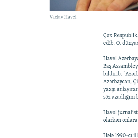
Vaclav Havel
Çex Respublika
edib. O, dünya
Havel Azərbayc
Baş Assambleya
bildirib: "Azər
Azərbaycan, Çi
yaxşı anlayıram
söz azadlığını
Havel jurnalis
olarkən onlara
Hələ 1990-cı i