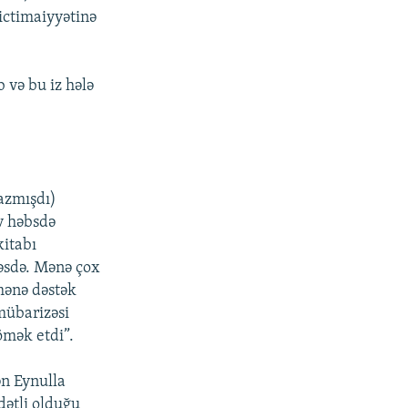
ictimaiyyətinə
 və bu iz hələ
azmışdı)
ev həbsdə
kitabı
əsdə. Mənə çox
mənə dəstək
mübarizəsi
mək etdi”.
ən Eynulla
dətli olduğu