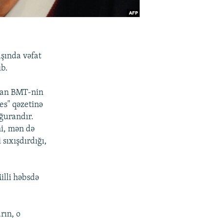
şında vəfat
ıb.
ycan BMT-nin
es" qəzetinə
oğurandır.
mi, mən də
 sıxışdırdığı,
illi həbsdə
.
rın, o