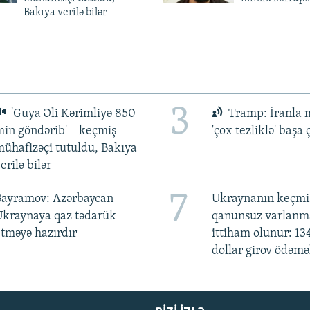
Bakıya verilə bilər
3
'Guya Əli Kərimliyə 850
Tramp: İranla 
in göndərib' – keçmiş
'çox tezliklə' başa
ühafizəçi tutuldu, Bakıya
erilə bilər
7
Bayramov: Azərbaycan
Ukraynanın keçmiş
Ukraynaya qaz tədarük
qanunsuz varlan
tməyə hazırdır
ittiham olunur: 13
dollar girov ödəmə