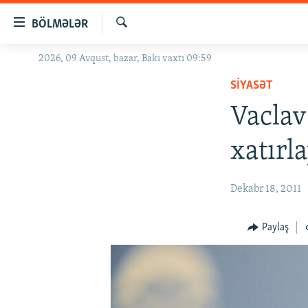
Keçid
BÖLMƏLƏR
linkləri
Axtar
Əsas
2026, 09 Avqust, bazar, Bakı vaxtı 09:59
GÜNDƏM
məzmuna
SIYASƏT
#İZAHLA
qayıt
Əsas
Vaclav
KORRUPSIOMETR
naviqasiyaya
#ƏSLINDƏ
qayıt
xatırl
Axtarışa
FƏRQƏ BAX
keç
QANUNI DOĞRU
Dekabr 18, 2011
ARAŞDIRMA
Paylaş
MULTIMEDIA
RADIO ARXIV
VIDEO
HAQQIMIZDA
FOTOQALEREYA
OXU ZALI