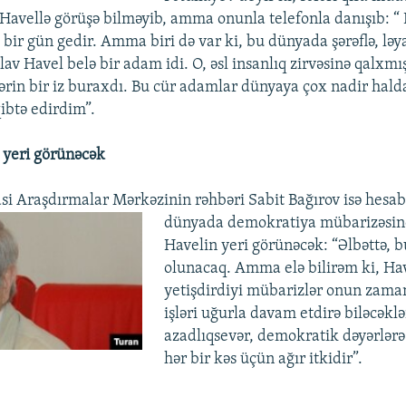
 Havellə görüşə bilməyib, amma onunla telefonla danışıb: “ 
ə bir gün gedir. Amma biri də var ki, bu dünyada şərəflə, ləy
av Havel belə bir adam idi. O, əsl insanlıq zirvəsinə qalxmı
rin bir iz buraxdı. Bu cür adamlar dünyaya çox nadir halda
ibtə edirdim”.
 yeri görünəcək
asi Araşdırmalar Mərkəzinin rəhbəri Sabit Bağırov isə hesab 
dünyada demokratiya mübarizəsin
Havelin yeri görünəcək: “Əlbəttə, b
olunacaq. Amma elə bilirəm ki, Ha
yetişdirdiyi mübarizlər onun zam
işləri uğurla davam etdirə biləcək
azadlıqsevər, demokratik dəyərlər
hər bir kəs üçün ağır itkidir”.