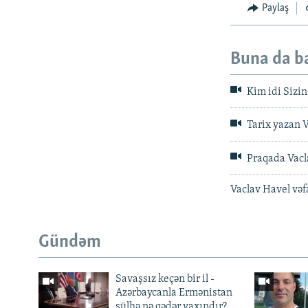
Paylaş
Buna da b
Kim idi Sizin
Tarix yazan 
Praqada Vacl
Vaclav Havel vəf
Gündəm
Savaşsız keçən bir il -
Azərbaycanla Ermənistan
sülhə nə qədər yaxındır?