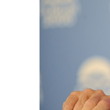
İNFOQRAFIKA
AZƏRBAYCAN ƏDƏBIYYATI KITABXANASI
MISSIYAMIZ
KARIKATURA
İSLAM VƏ DEMOKRATIYA
PEŞƏ ETIKASI VƏ JURNALISTIKA
STANDARTLARIMIZ
İZ - MƏDƏNIYYƏT PROQRAMI
MATERIALLARIMIZDAN ISTIFADƏ
AZADLIQRADIOSU MOBIL TELEFONUNUZDA
BIZIMLƏ ƏLAQƏ
XƏBƏR BÜLLETENLƏRIMIZ