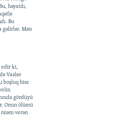
Bu, həyatdı,
aqətlə
şdı. Bu
 gəlirlər. Mən
edir ki,
də Vaslav
u boşluq hiss
velin
anında gördüyü
lər. Onun ölümü
ə önəm verən