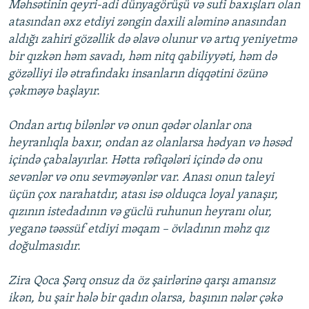
Məhsətinin qeyri-adi dünyagörüşü və sufi baxışları olan
atasından əxz etdiyi zəngin daxili aləminə anasından
aldığı zahiri gözəllik də əlavə olunur və artıq yeniyetmə
bir qızkən həm savadı, həm nitq qabiliyyəti, həm də
gözəlliyi ilə ətrafındakı insanların diqqətini özünə
çəkməyə başlayır.
Ondan artıq bilənlər və onun qədər olanlar ona
heyranlıqla baxır, ondan az olanlarsa hədyan və həsəd
içində çabalayırlar. Hətta rəfiqələri içində də onu
sevənlər və onu sevməyənlər var. Anası onun taleyi
üçün çox narahatdır, atası isə olduqca loyal yanaşır,
qızının istedadının və güclü ruhunun heyranı olur,
yeganə təəssüf etdiyi məqam – övladının məhz qız
doğulmasıdır.
Zira Qoca Şərq onsuz da öz şairlərinə qarşı amansız
ikən, bu şair hələ bir qadın olarsa, başının nələr çəkə