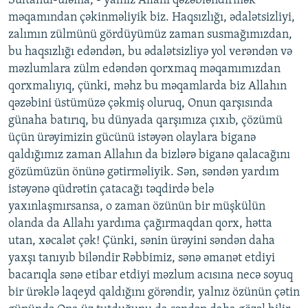
Sultanul-üləma, - yalnız Allahı qəzəbləndirmək
məqamından çəkinməliyik biz. Haqsızlığı, ədalətsizliyi,
zalımın zülmünü gördüyümüz zaman susmağımızdan,
bu haqsızlığı edəndən, bu ədalətsizliyə yol verəndən və
məzlumlara zülm edəndən qorxmaq məqamımızdan
qorxmalıyıq, çünki, məhz bu məqamlarda biz Allahın
qəzəbini üstümüzə çəkmiş oluruq, Onun qarşısında
günaha batırıq, bu dünyada qarşımıza çıxıb, çözümü
üçün ürəyimizin gücünü istəyən olaylara biganə
qaldığımız zaman Allahın da bizlərə biganə qalacağını
gözümüzün önünə gətirməliyik. Sən, səndən yardım
istəyənə qüdrətin çatacağı təqdirdə belə
yaxınlaşmırsansa, o zaman özünün bir müşkülün
olanda da Allahı yardıma çağırmaqdan qorx, hətta
utan, xəcalət çək! Çünki, sənin ürəyini səndən daha
yaxşı tanıyıb biləndir Rəbbimiz, sənə əmanət etdiyi
bacarıqla sənə etibar etdiyi məzlum acısına necə soyuq
bir ürəklə laqeyd qaldığını görəndir, yalnız özünün çətin