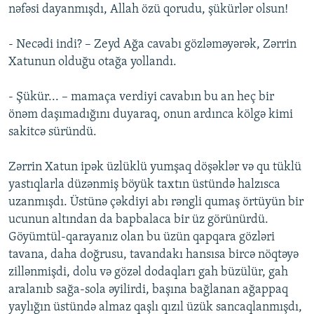
nəfəsi dayanmışdı, Allah özü qorudu, şükürlər olsun!
- Necədi indi? – Zeyd Ağa cavabı gözləməyərək, Zərrin
Xatunun olduğu otağa yollandı.
- Şükür... – mamaça verdiyi cavabın bu an heç bir
önəm daşımadığını duyaraq, onun ardınca kölgə kimi
sakitcə süründü.
Zərrin Xatun ipək üzlüklü yumşaq döşəklər və qu tüklü
yastıqlarla düzənmiş böyük taxtın üstündə halzısca
uzanmışdı. Üstünə çəkdiyi abı rəngli qumaş örtüyün bir
ucunun altından da bapbalaca bir üz görünürdü.
Göyümtül-qarayanız olan bu üzün qapqara gözləri
tavana, daha doğrusu, tavandakı hansısa bircə nöqtəyə
zillənmişdi, dolu və gözəl dodaqları gah büzülür, gah
aralanıb sağa-sola əyilirdi, başına bağlanan ağappaq
yaylığın üstündə almaz qaşlı qızıl üzük sancaqlanmışdı,