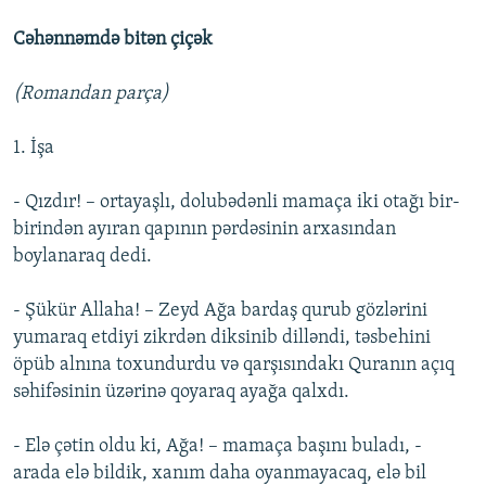
Cəhənnəmdə bitən çiçək
(Romandan parça)
1. İşa
- Qızdır! – ortayaşlı, dolubədənli mamaça iki otağı bir-
birindən ayıran qapının pərdəsinin arxasından
boylanaraq dedi.
- Şükür Allaha! – Zeyd Ağa bardaş qurub gözlərini
yumaraq etdiyi zikrdən diksinib dilləndi, təsbehini
öpüb alnına toxundurdu və qarşısındakı Quranın açıq
səhifəsinin üzərinə qoyaraq ayağa qalxdı.
- Elə çətin oldu ki, Ağa! – mamaça başını buladı, -
arada elə bildik, xanım daha oyanmayacaq, elə bil