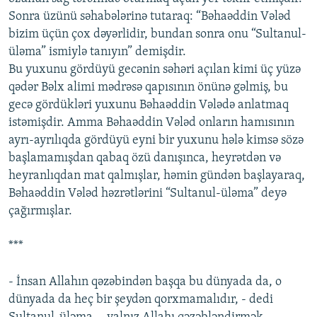
Sonra üzünü səhabələrinə tutaraq: “Bəhaəddin Vələd
bizim üçün çox dəyərlidir, bundan sonra onu “Sultanul-
üləma” ismiylə tanıyın” demişdir.
Bu yuxunu gördüyü gecənin səhəri açılan kimi üç yüzə
qədər Bəlx alimi mədrəsə qapısının önünə gəlmiş, bu
gecə gördükləri yuxunu Bəhaəddin Vələdə anlatmaq
istəmişdir. Amma Bəhaəddin Vələd onların hamısının
ayrı-ayrılıqda gördüyü eyni bir yuxunu hələ kimsə sözə
başlamamışdan qabaq özü danışınca, heyrətdən və
heyranlıqdan mat qalmışlar, həmin gündən başlayaraq,
Bəhaəddin Vələd həzrətlərini “Sultanul-üləma” deyə
çağırmışlar.
***
- İnsan Allahın qəzəbindən başqa bu dünyada da, o
dünyada da heç bir şeydən qorxmamalıdır, - dedi