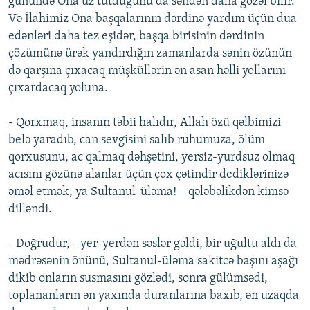
günündə Ona üz tutduğunu da səndən daha gözəl bilir.
Və İlahimiz Ona başqalarının dərdinə yardım üçün dua
edənləri daha tez eşidər, başqa birisinin dərdinin
çözümünə ürək yandırdığın zamanlarda sənin özünün
də qarşına çıxacaq müşküllərin ən asan həlli yollarını
çıxardacaq yoluna.
- Qorxmaq, insanın təbii halıdır, Allah özü qəlbimizi
belə yaradıb, can sevgisini salıb ruhumuza, ölüm
qorxusunu, ac qalmaq dəhşətini, yersiz-yurdsuz olmaq
acısını gözünə alanlar üçün çox çətindir dediklərinizə
əməl etmək, ya Sultanul-üləma! – qələbəlikdən kimsə
dilləndi.
- Doğrudur, - yer-yerdən səslər gəldi, bir uğultu aldı da
mədrəsənin önünü, Sultanul-üləma sakitcə başını aşağı
dikib onların susmasını gözlədi, sonra gülümsədi,
toplananların ən yaxında duranlarına baxıb, ən uzaqda