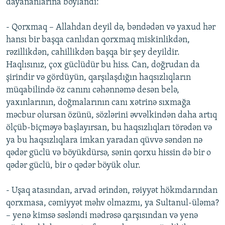
dayananlarına boylandı:
- Qorxmaq – Allahdan deyil də, bəndədən və yaxud hər
hansı bir başqa canlıdan qorxmaq miskinlikdən,
rəzillikdən, cahillikdən başqa bir şey deyildir.
Haqlısınız, çox güclüdür bu hiss. Can, doğrudan da
şirindir və gördüyün, qarşılaşdığın haqsızlıqların
müqabilində öz canını cəhənnəmə desən belə,
yaxınlarının, doğmalarının canı xətrinə sıxmağa
məcbur olursan özünü, sözlərini əvvəlkindən daha artıq
ölçüb-biçməyə başlayırsan, bu haqsızlıqları törədən və
ya bu haqsızlıqlara imkan yaradan qüvvə səndən nə
qədər güclü və böyükdürsə, sənin qorxu hissin də bir o
qədər güclü, bir o qədər böyük olur.
- Uşaq atasından, arvad ərindən, rəiyyət hökmdarından
qorxmasa, cəmiyyət məhv olmazmı, ya Sultanul-üləma?
– yenə kimsə səsləndi mədrəsə qarşısından və yenə