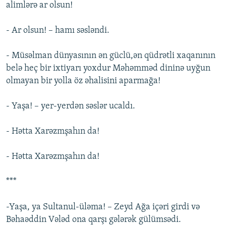
alimlərə ar olsun!
- Ar olsun! – hamı səsləndi.
- Müsəlman dünyasının ən güclü,ən qüdrətli xaqanının
belə heç bir ixtiyarı yoxdur Məhəmməd dininə uyğun
olmayan bir yolla öz əhalisini aparmağa!
- Yaşa! – yer-yerdən səslər ucaldı.
- Hətta Xarəzmşahın da!
- Hətta Xarəzmşahın da!
***
-Yaşa, ya Sultanul-üləma! – Zeyd Ağa içəri girdi və
Bəhaəddin Vələd ona qarşı gələrək gülümsədi.