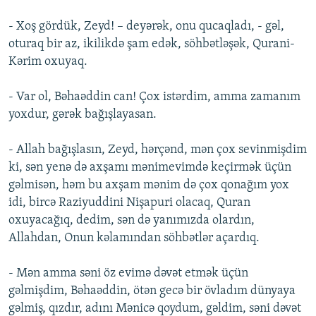
- Xoş gördük, Zeyd! – deyərək, onu qucaqladı, - gəl,
oturaq bir az, ikilikdə şam edək, söhbətləşək, Qurani-
Kərim oxuyaq.
- Var ol, Bəhaəddin can! Çox istərdim, amma zamanım
yoxdur, gərək bağışlayasan.
- Allah bağışlasın, Zeyd, hərçənd, mən çox sevinmişdim
ki, sən yenə də axşamı mənimevimdə keçirmək üçün
gəlmisən, həm bu axşam mənim də çox qonağım yox
idi, bircə Raziyuddini Nişapuri olacaq, Quran
oxuyacağıq, dedim, sən də yanımızda olardın,
Allahdan, Onun kəlamından söhbətlər açardıq.
- Mən amma səni öz evimə dəvət etmək üçün
gəlmişdim, Bəhaəddin, ötən gecə bir övladım dünyaya
gəlmiş, qızdır, adını Mənicə qoydum, gəldim, səni dəvət