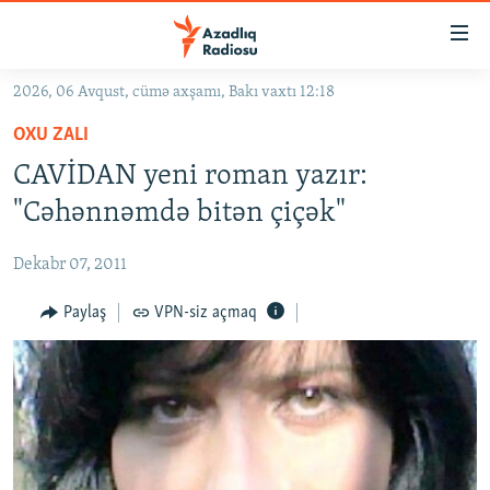
Keçid
linkləri
Əsas
2026, 06 Avqust, cümə axşamı, Bakı vaxtı 12:18
məzmuna
GÜNDƏM
OXU ZALI
qayıt
#İZAHLA
Əsas
CAVİDAN yeni roman yazır:
KORRUPSIOMETR
naviqasiyaya
"Cəhənnəmdə bitən çiçək"
qayıt
#ƏSLINDƏ
Axtarışa
Dekabr 07, 2011
FƏRQƏ BAX
keç
QANUNI DOĞRU
Paylaş
VPN-siz açmaq
ARAŞDIRMA
MULTIMEDIA
RADIO ARXIV
VIDEO
HAQQIMIZDA
FOTOQALEREYA
OXU ZALI