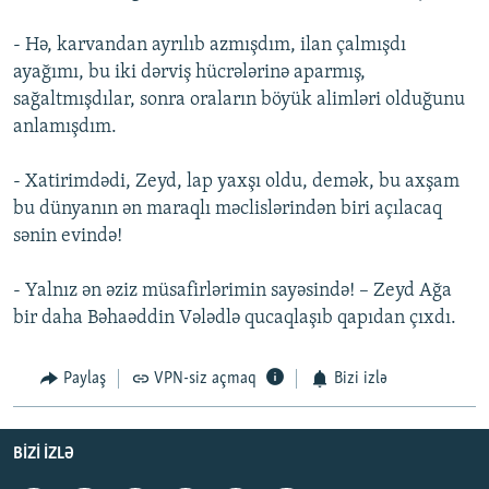
- Hə, karvandan ayrılıb azmışdım, ilan çalmışdı
ayağımı, bu iki dərviş hücrələrinə aparmış,
sağaltmışdılar, sonra oraların böyük alimləri olduğunu
anlamışdım.
- Xatirimdədi, Zeyd, lap yaxşı oldu, demək, bu axşam
bu dünyanın ən maraqlı məclislərindən biri açılacaq
sənin evində!
- Yalnız ən əziz müsafirlərimin sayəsində! – Zeyd Ağa
bir daha Bəhaəddin Vələdlə qucaqlaşıb qapıdan çıxdı.
Paylaş
VPN-siz açmaq
Bizi izlə
BIZI IZLƏ