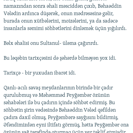
namazından sonra əhali məsciddən çıxıb, Bəhaəddin
Vələdin ardınca düşərək, onun mədrəsəsinə gəlir,
burada onun xütbələrini, moizələrini, ya da sadəcə
insanlarla səmimi söhbətlərini dinləmək üçün yığılırdı.
Bəlx əhalisi onu Sultanul- üləma çağırırdı.
Bu ləqəbin tarixçəsini də şəhərdə bilməyən yox idi.
Tarixçə - bir yuxudan ibarət idi.
Qanlı-acılı savaş meydanlarının birində bir çadır
qurulubmuş və Məhəmməd Peyğəmbər özünün
səhabələri ilə bu çadırın içində söhbət edirmiş. Bu
söhbətin şirin vədəsində Bəhaəddin Vələd qəfildən
çadıra daxil olmuş, Peyğəmbərə sayğısını bildirmiş,
Əfəndimizdən eyni iltifatı görmüş, hətta Peyğəmbər ona
özünün sağ tərəfində oturmaq üçün yer təklif etmişdir.