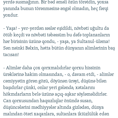
yerdə susmağının. Bir bəd əməli özün törətdin, yoxsa
yanında bunun törənməsinə əngəl olmadın, heç fərqi
yoxdur.
- Yaşa! – yer-yerdən səslər eşidildi, növbəti uğultu da
ötüb keçdi və növbəti təbəssüm bu dəfə toplananların
hər birisinin üzünə qondu, - yaşa, ya Sultanul-üləma!
Sən nəinki Bəlxin, hətta bütün dünyanın alimlərinin baş
tacısan!
- Alimlər daha çox qorxmalıdırlar qorxu hissinin
ürəklərinə hakim olmasından, - o, davam etdi, - alimlər
cəmiyyətin görən gözü, döyünən ürəyi, düşünə bilən
başıdırlar çünki, onlar yeri gələndə, xətalarını
hökmdarların belə üzünə açıq-aşkar söyləməlidirlər.
Can qorxusundan haqsızlıqlar önündə susan,
düşüncələrini mədhiyyələr altında gizlədən, dünya
malından ötəri xaqanlara, sultanlara ikiüzlülük edən