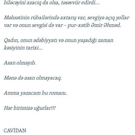
biləcəyini azacıq da olsa, təsəvvür edirdi...
Məhsətinin rübailərində axtarış var, sevgiyə açıq yollar
var və onun sevgisi də var – pur-xətib Əmir Əhməd.
Qadın, onun ədəbiyyatı və onun yaşadığı zaman
kəsiyinin tarixi...
Asan olmayıb.
Mənə də asan olmayacaq.
Amma yazacam bu romanı.
Hər birimizə uğurlar!!!
CAVİDAN