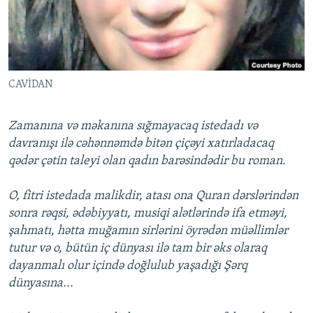
İNFOQRAFIKA
AZƏRBAYCAN ƏDƏBIYYATI KITABXANASI
MISSIYAMIZ
BIZI IZLƏ
KARIKATURA
İSLAM VƏ DEMOKRATIYA
PEŞƏ ETIKASI VƏ JURNALISTIKA STANDARTLARIMIZ
İZ - MƏDƏNIYYƏT PROQRAMI
MATERIALLARIMIZDAN ISTIFADƏ
CAVİDAN
AZADLIQRADIOSU MOBIL TELEFONUNUZDA
RFE/RL-in bütün saytları
BIZIMLƏ ƏLAQƏ
Zamanına və məkanına sığmayacaq istedadı və
XƏBƏR BÜLLETENLƏRIMIZ
davranışı ilə cəhənnəmdə bitən çiçəyi xatırladacaq
qədər çətin taleyi olan qadın barəsindədir bu roman.
O, fitri istedada malikdir, atası ona Quran dərslərindən
sonra rəqsi, ədəbiyyatı, musiqi alətlərində ifa etməyi,
şahmatı, hətta muğamın sirlərini öyrədən müəllimlər
tutur və o, bütün iç dünyası ilə tam bir əks olaraq
dayanmalı olur içində doğlulub yaşadığı Şərq
dünyasına...