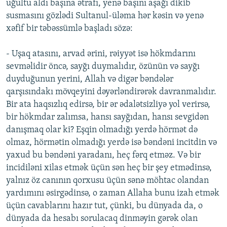
uğultu aldı başına ətrafı, yenə başını aşağı dikib
susmasını gözlədi Sultanul-üləma hər kəsin və yenə
xəfif bir təbəssümlə başladı sözə:
- Uşaq atasını, arvad ərini, rəiyyət isə hökmdarını
sevməlidir öncə, sayğı duymalıdır, özünün və sayğı
duyduğunun yerini, Allah və digər bəndələr
qarşısındakı mövqeyini dəyərləndirərək davranmalıdır.
Bir ata haqsızlıq edirsə, bir ər ədalətsizliyə yol verirsə,
bir hökmdar zalımsa, hansı sayğıdan, hansı sevgidən
danışmaq olar ki? Eşqin olmadığı yerdə hörmət də
olmaz, hörmətin olmadığı yerdə isə bəndəni incitdin və
yaxud bu bəndəni yaradanı, heç fərq etməz. Və bir
incidiləni xilas etmək üçün sən heç bir şey etmədinsə,
yalnız öz canının qorxusu üçün sənə möhtac olandan
yardımını əsirgədinsə, o zaman Allaha bunu izah etmək
üçün cavablarını hazır tut, çünki, bu dünyada da, o
dünyada da hesabı sorulacaq dinməyin gərək olan