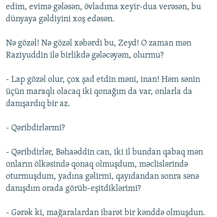
edim, evimə gələsən, övladıma xeyir-dua verəsən, bu
dünyaya gəldiyini xoş edəsən.
Nə gözəl! Nə gözəl xəbərdi bu, Zeyd! O zaman mən
Raziyuddin ilə birlikdə gələcəyəm, olurmu?
- Lap gözəl olur, çox şad etdin məni, inan! Həm sənin
üçün maraqlı olacaq iki qonağım da var, onlarla da
danışardıq bir az.
- Qəribdirlərmi?
- Qəribdirlər, Bəhaəddin can, iki il bundan qabaq mən
onların ölkəsində qonaq olmuşdum, məclislərində
oturmuşdum, yadına gəlirmi, qayıdandan sonra sənə
danışdım orada görüb-eşitdiklərimi?
- Gərək ki, mağaralardan ibarət bir kənddə olmuşdun.