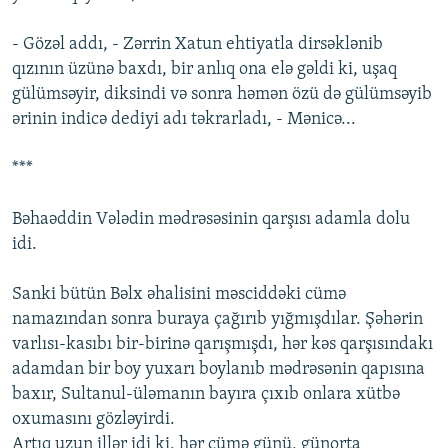
- Gözəl addı, - Zərrin Xatun ehtiyatla dirsəklənib
qızının üzünə baxdı, bir anlıq ona elə gəldi ki, uşaq
gülümsəyir, diksindi və sonra həmən özü də gülümsəyib
ərinin indicə dediyi adı təkrarladı, - Mənicə...
***
Bəhaəddin Vələdin mədrəsəsinin qarşısı adamla dolu
idi.
Sanki bütün Bəlx əhalisini məsciddəki cümə
namazından sonra buraya çağırıb yığmışdılar. Şəhərin
varlısı-kasıbı bir-birinə qarışmışdı, hər kəs qarşısındakı
adamdan bir boy yuxarı boylanıb mədrəsənin qapısına
baxır, Sultanul-üləmanın bayıra çıxıb onlara xütbə
oxumasını gözləyirdi.
Artıq uzun illər idi ki, hər cümə günü, günorta