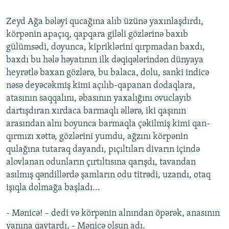
Zeyd Ağa bələyi qucağına alıb üzünə yaxınlaşdırdı,
körpənin apaçıq, qapqara giləli gözlərinə baxıb
gülümsədi, doyunca, kipriklərini qırpmadan baxdı,
baxdı bu hələ həyatının ilk dəqiqələrindən dünyaya
heyrətlə baxan gözlərə, bu balaca, dolu, sanki indicə
nəsə deyəcəkmiş kimi açılıb-qapanan dodaqlara,
atasının saqqalını, əbasının yaxalığını ovuclayıb
dartışdıran xırdaca barmaqlı əllərə, iki qaşının
arasından alnı boyunca barmaqla çəkilmiş kimi qan-
qırmızı xəttə, gözlərini yumdu, ağzını körpənin
qulağına tutaraq dayandı, pıçıltıları divarın içində
alovlanan odunların çırtıltısına qarışdı, tavandan
asılmış qəndillərdə şamların odu titrədi, uzandı, otaq
işıqla dolmağa başladı...
- Mənicə! – dedi və körpənin alnından öpərək, anasının
yanına qaytardı, - Mənicə olsun adı.