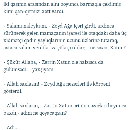
iki qaşının arasından alnı boyunca barmaqla çəkilmiş
kimi qan-qırmızı xətt vardı.
- Salamunaleykum, - Zeyd Ağa içəri girdi, ardınca
sürünərək gələn mamaçanın işarəsi ilə otaqdakı daha üç
xidmətçi qadın yaylıqlarının ucunu üzlərinə tutaraq,
astaca salam verdilər və çölə çıxdılar, - necəsən, Xatun?
- Şükür Allaha, - Zərrin Xatun elə halzısca da
gülümsədi, - yaxşıyam.
- Allah saxlasın! – Zeyd Ağa nəzərləri ilə körpəni
göstərdi.
- Allah saxlasın, - Zərrin Xatun ərinin nəzərləri boyunca
baxdı,- adını nə qoyacaqsan?
- Adı...