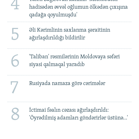
4
hadisədən əvvəl oğlumun ölkədən çıxışına
qadağa qoyulmuşdu'
5
Əli Kərimlinin saxlanma şəraitinin
ağırlaşdırıldığı bildirilir
6
'Taliban' rəsmilərinin Moldovaya səfəri
siyasi qalmaqal yaradıb
7
Rusiyada namaza görə cərimələr
8
İctimai fəalın cəzası ağırlaşdırıldı:
'Öyrədilmiş adamları göndərirlər üstünə…'