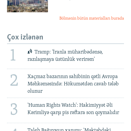
Bölmənin bütün materialları burada
Çox izlənən
1
Tramp: 'İranla müharibədənsə,
razılaşmaya üstünlük verirəm'
2
Xaçmaz bazarının sahibinin qətli Avropa
Məhkəməsində: Hökumətdən cavab tələb
olunur
3
'Human Rights Watch': Hakimiyyət Əli
Kərimliyə qarşı pis rəftara son qoymalıdır
Taleh Bağırovun xanımı: 'Məktəbdəki