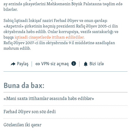
ay ərzində şikayətlərini Məhkəmənin Böyük Palatasına təqdim edə
bilərlər.
Sabiq İqtisadi İnkişaf naziri Fərhad Əliyev və onun qardaşı
«Azpetrol» şirkətinin keçmiş prezidenti Rafiq Əliyev 2005-ci ilin
oktyabrında həbs edilib. Onlar korrupsiya, vəzifə saxtakarlığı və
başqa
iqtisadi cinayətlərdə ittiham edilirdilər.
Rafiq Əliyev 2007-ci ilin oktyabrında 9 il müddətinə azadlıqdan
məhrum edilib.
Paylaş
VPN-siz açmaq
Bizi izlə
Buna da bax:
«Məni saxta ittihamlar əsasında həbs ediblər»
Fərhad Əliyev son söz dedi
Gözlənilən iki qərar