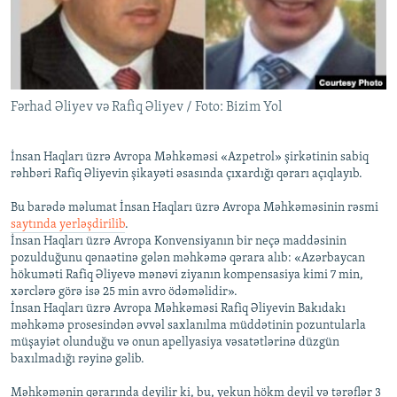
İNFOQRAFIKA
AZƏRBAYCAN ƏDƏBIYYATI KITABXANASI
MISSIYAMIZ
BIZI IZLƏ
KARIKATURA
İSLAM VƏ DEMOKRATIYA
PEŞƏ ETIKASI VƏ JURNALISTIKA STANDARTLARIMIZ
İZ - MƏDƏNIYYƏT PROQRAMI
MATERIALLARIMIZDAN ISTIFADƏ
Fərhad Əliyev və Rafiq Əliyev / Foto: Bizim Yol
AZADLIQRADIOSU MOBIL TELEFONUNUZDA
RFE/RL-in bütün saytları
BIZIMLƏ ƏLAQƏ
İnsan Haqları üzrə Avropa Məhkəməsi «Azpetrol» şirkətinin sabiq
rəhbəri Rafiq Əliyevin şikayəti əsasında çıxardığı qərarı açıqlayıb.
XƏBƏR BÜLLETENLƏRIMIZ
Bu barədə məlumat İnsan Haqları üzrə Avropa Məhkəməsinin rəsmi
saytında yerləşdirilib
.
İnsan Haqları üzrə Avropa Konvensiyanın bir neçə maddəsinin
pozulduğunu qənaətinə gələn məhkəmə qərara alıb: «Azərbaycan
hökuməti Rafiq Əliyevə mənəvi ziyanın kompensasiya kimi 7 min,
xərclərə görə isə 25 min avro ödəməlidir».
İnsan Haqları üzrə Avropa Məhkəməsi Rafiq Əliyevin Bakıdakı
məhkəmə prosesindən əvvəl saxlanılma müddətinin pozuntularla
müşayiət olunduğu və onun apellyasiya vəsatətlərinə düzgün
baxılmadığı rəyinə gəlib.
Məhkəmənin qərarında deyilir ki, bu, yekun hökm deyil və tərəflər 3