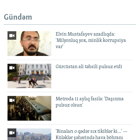
Gündəm
Elvin Mustafayev azadlıqda:
'Milyonluq yox, minlik korrupsiya
var'
Gürcüstan ali təhsili pulsuz etdi
Metroda 11 aylıq fasilə: 'Daşınma
pulsuz olsun'
'Binaları o qədər sıx tikiblər ki...' —
Küləklər şəhərində hava böhranı