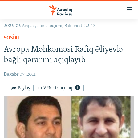
Keçid
linkləri
Əsas
2026, 06 Avqust, cümə axşamı, Bakı vaxtı 22:47
məzmuna
GÜNDƏM
SOSIAL
qayıt
#İZAHLA
Əsas
Avropa Məhkəməsi Rafiq Əliyevlə
KORRUPSIOMETR
naviqasiyaya
bağlı qərarını açıqlayıb
qayıt
#ƏSLINDƏ
Axtarışa
Dekabr 07, 2011
FƏRQƏ BAX
keç
QANUNI DOĞRU
Paylaş
VPN-siz açmaq
ARAŞDIRMA
MULTIMEDIA
RADIO ARXIV
VIDEO
HAQQIMIZDA
FOTOQALEREYA
OXU ZALI