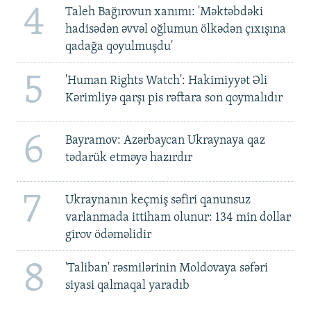
4
Taleh Bağırovun xanımı: 'Məktəbdəki
hadisədən əvvəl oğlumun ölkədən çıxışına
qadağa qoyulmuşdu'
5
'Human Rights Watch': Hakimiyyət Əli
Kərimliyə qarşı pis rəftara son qoymalıdır
6
Bayramov: Azərbaycan Ukraynaya qaz
tədarük etməyə hazırdır
7
Ukraynanın keçmiş səfiri qanunsuz
varlanmada ittiham olunur: 134 min dollar
girov ödəməlidir
8
'Taliban' rəsmilərinin Moldovaya səfəri
siyasi qalmaqal yaradıb