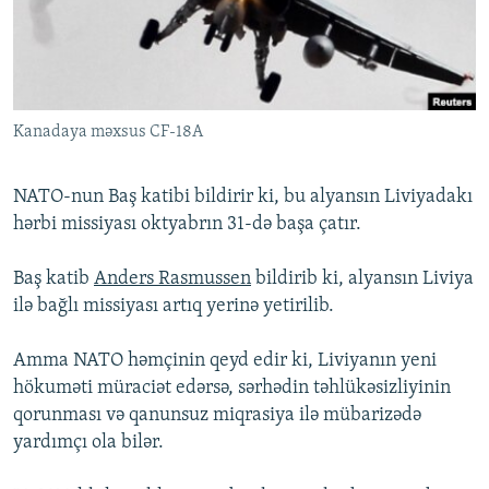
İNFOQRAFIKA
AZƏRBAYCAN ƏDƏBIYYATI KITABXANASI
MISSIYAMIZ
BIZI IZLƏ
KARIKATURA
İSLAM VƏ DEMOKRATIYA
PEŞƏ ETIKASI VƏ JURNALISTIKA STANDARTLARIMIZ
İZ - MƏDƏNIYYƏT PROQRAMI
MATERIALLARIMIZDAN ISTIFADƏ
Kanadaya məxsus CF-18A
AZADLIQRADIOSU MOBIL TELEFONUNUZDA
RFE/RL-in bütün saytları
BIZIMLƏ ƏLAQƏ
NATO-nun Baş katibi bildirir ki, bu alyansın Liviyadakı
XƏBƏR BÜLLETENLƏRIMIZ
hərbi missiyası oktyabrın 31-də başa çatır.
Baş katib
Anders Rasmussen
bildirib ki, alyansın Liviya
ilə bağlı missiyası artıq yerinə yetirilib.
Amma NATO həmçinin qeyd edir ki, Liviyanın yeni
hökuməti müraciət edərsə, sərhədin təhlükəsizliyinin
qorunması və qanunsuz miqrasiya ilə mübarizədə
yardımçı ola bilər.