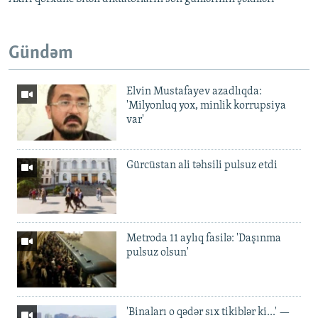
Gündəm
Elvin Mustafayev azadlıqda:
'Milyonluq yox, minlik korrupsiya
var'
Gürcüstan ali təhsili pulsuz etdi
Metroda 11 aylıq fasilə: 'Daşınma
pulsuz olsun'
'Binaları o qədər sıx tikiblər ki...' —