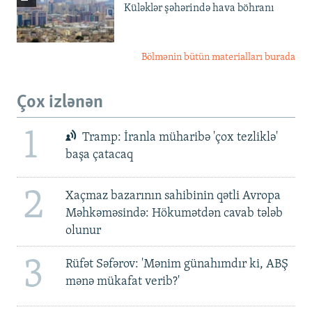
Küləklər şəhərində hava böhranı
Bölmənin bütün materialları burada
Çox izlənən
1
Tramp: İranla müharibə 'çox tezliklə'
başa çatacaq
2
Xaçmaz bazarının sahibinin qətli Avropa
Məhkəməsində: Hökumətdən cavab tələb
olunur
3
Rüfət Səfərov: 'Mənim günahımdır ki, ABŞ
mənə mükafat verib?'