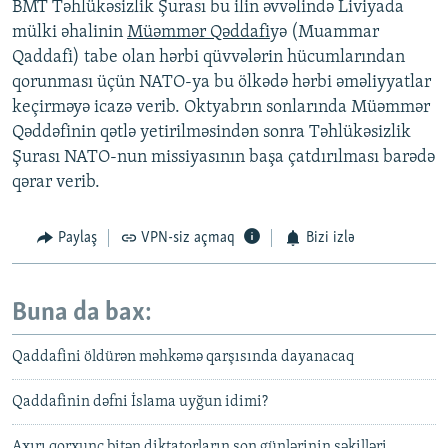
BMT Təhlükəsizlik Şurası bu ilin əvvəlində Liviyada
mülki əhalinin
Müəmmər Qəddafi
yə (Muammar
Qaddafi) tabe olan hərbi qüvvələrin hücumlarından
qorunması üçün NATO-ya bu ölkədə hərbi əməliyyatlar
keçirməyə icazə verib. Oktyabrın sonlarında Müəmmər
Qəddəfinin qətlə yetirilməsindən sonra Təhlükəsizlik
Şurası NATO-nun missiyasının başa çatdırılması barədə
qərar verib.
Paylaş
VPN-siz açmaq
Bizi izlə
Buna da bax:
Qaddafini öldürən məhkəmə qarşısında dayanacaq
Qaddafinin dəfni İslama uyğun idimi?
Axırı qorxunc bitən diktatorların son günlərinin şəkilləri