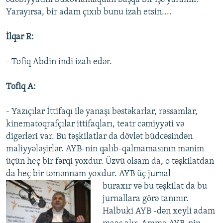
Yarayırsa, bir adam çıxıb bunu izah etsin....
İlqar R:
- Tofiq Abdin indi izah edər.
Tofiq A:
- Yazıçılar İttifaqı ilə yanaşı bəstəkarlar, rəssamlar,
kinematoqrafçılar ittifaqları, teatr cəmiyyəti və
digərləri var. Bu təşkilatlar da dövlət büdcəsindən
maliyyələşirlər. AYB-nin qalıb-qalmamasının mənim
üçün heç bir fərqi yoxdur. Üzvü olsam da, o təşkilatdan
da heç bir təmənnam yoxdur. AYB üç jurnal
buraxır və bu təşkilat da bu
jurnallara görə tanınır.
Halbuki AYB -dən xeyli adam