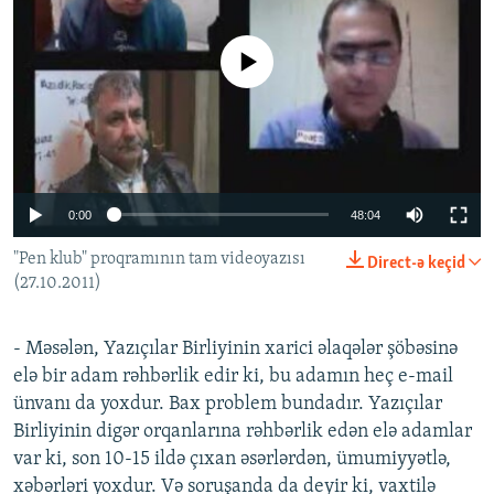
İNFOQRAFIKA
AZƏRBAYCAN ƏDƏBIYYATI KITABXANASI
MISSIYAMIZ
BIZI IZLƏ
KARIKATURA
İSLAM VƏ DEMOKRATIYA
PEŞƏ ETIKASI VƏ JURNALISTIKA STANDARTLARIMIZ
No media source currently available
İZ - MƏDƏNIYYƏT PROQRAMI
MATERIALLARIMIZDAN ISTIFADƏ
AZADLIQRADIOSU MOBIL TELEFONUNUZDA
RFE/RL-in bütün saytları
BIZIMLƏ ƏLAQƏ
0:00
48:04
XƏBƏR BÜLLETENLƏRIMIZ
"Pen klub" proqramının tam videoyazısı
Direct-ə keçid
(27.10.2011)
- Məsələn, Yazıçılar Birliyinin xarici əlaqələr şöbəsinə
elə bir adam rəhbərlik edir ki, bu adamın heç e-mail
ünvanı da yoxdur. Bax problem bundadır. Yazıçılar
Birliyinin digər orqanlarına rəhbərlik edən elə adamlar
var ki, son 10-15 ildə çıxan əsərlərdən, ümumiyyətlə,
xəbərləri yoxdur. Və soruşanda da deyir ki, vaxtilə