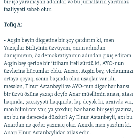
bir işə yaramayan adamlar və bu jurnalların yarıtmaz
fəaliyyəti səbəb olur.
Tofiq A:
- Aqşin bəyin diqqətinə bir şey çatdırım ki, mən
Yazıçılar Birliyinin üzvüyəm, onun adından
danışmıram, öz demokratiyamın adından çıxış edirəm.
Aqşin bəy qəribə bir ittiham irəli sürdü ki, AYO-nun
üzvlərinə hücumlar oldu. Ancaq, Aqşin bəy, vicdanımızı
ortaya qoyaq, sənin başında olan uşaqlar var idi,
məsələn, Elnur Astanbəyli və AYO-nun digər hər hansı
bir üzvü özünə yazıçı deyib Anar müəllimin anası, atası
haqında, şəxsiyyəti haqqında, lap deyək ki, arxivdə var,
mən bilmirəm var, ya yoxdur, hər hansı bir şeyi yazırsa,
axı bu nə dərəcədə düzdür? Ay Elnur Astanbəyli, axı bu
Anardan nə qədər yazmaq olar. Axırda mən yazdım ki,
Anarı Elnur Astanbəylidən xilas edin.