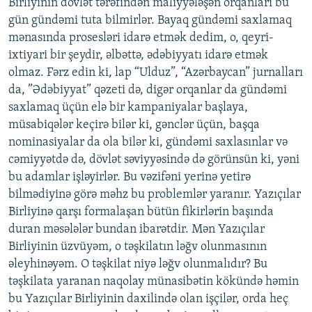
Birliyinin dövlət tərəfindən maliyyələşən orqanları bu
gün gündəmi tuta bilmirlər. Bayaq gündəmi saxlamaq
mənasında prosesləri idarə etmək dedim, o, qeyri-
ixtiyari bir şeydir, əlbəttə, ədəbiyyatı idarə etmək
olmaz. Fərz edin ki, lap “Ulduz”, “Azərbaycan” jurnalları
da, ”Ədəbiyyat” qəzeti də, digər orqanlar da gündəmi
saxlamaq üçün elə bir kampaniyalar başlaya,
müsabiqələr keçirə bilər ki, gənclər üçün, başqa
nominasiyalar da ola bilər ki, gündəmi saxlasınlar və
cəmiyyətdə də, dövlət səviyyəsində də görünsün ki, yəni
bu adamlar işləyirlər. Bu vəzifəni yerinə yetirə
bilmədiyinə görə məhz bu problemlər yaranır. Yazıçılar
Birliyinə qarşı formalaşan bütün fikirlərin başında
duran məsələlər bundan ibarətdir. Mən Yazıçılar
Birliyinin üzvüyəm, o təşkilatın ləğv olunmasının
əleyhinəyəm. O təşkilat niyə ləğv olunmalıdır? Bu
təşkilata yaranan naqolay münasibətin kökündə həmin
bu Yazıçılar Birliyinin daxilində olan işçilər, orda heç