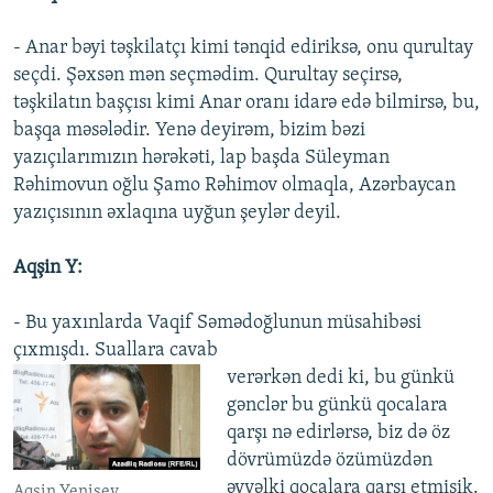
- Anar bəyi təşkilatçı kimi tənqid ediriksə, onu qurultay
seçdi. Şəxsən mən seçmədim. Qurultay seçirsə,
təşkilatın başçısı kimi Anar oranı idarə edə bilmirsə, bu,
başqa məsələdir. Yenə deyirəm, bizim bəzi
yazıçılarımızın hərəkəti, lap başda Süleyman
Rəhimovun oğlu Şamo Rəhimov olmaqla, Azərbaycan
yazıçısının əxlaqına uyğun şeylər deyil.
Aqşin Y:
- Bu yaxınlarda Vaqif Səmədoğlunun müsahibəsi
çıxmışdı. Suallara cavab
verərkən dedi ki, bu günkü
gənclər bu günkü qocalara
qarşı nə edirlərsə, biz də öz
dövrümüzdə özümüzdən
əvvəlki qocalara qarşı etmişik.
Aqşin Yenisey