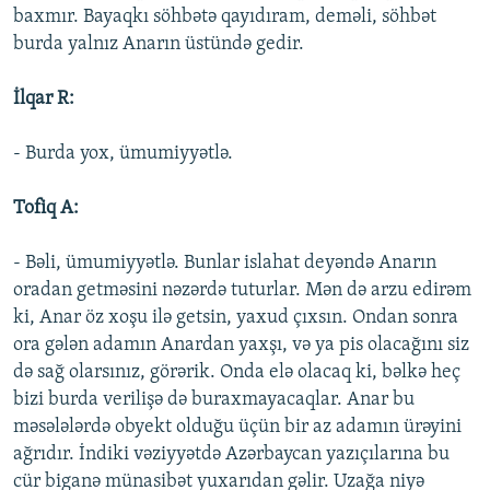
baxmır. Bayaqkı söhbətə qayıdıram, deməli, söhbət
burda yalnız Anarın üstündə gedir.
İlqar R:
- Burda yox, ümumiyyətlə.
Tofiq A:
- Bəli, ümumiyyətlə. Bunlar islahat deyəndə Anarın
oradan getməsini nəzərdə tuturlar. Mən də arzu edirəm
ki, Anar öz xoşu ilə getsin, yaxud çıxsın. Ondan sonra
ora gələn adamın Anardan yaxşı, və ya pis olacağını siz
də sağ olarsınız, görərik. Onda elə olacaq ki, bəlkə heç
bizi burda verilişə də buraxmayacaqlar. Anar bu
məsələlərdə obyekt olduğu üçün bir az adamın ürəyini
ağrıdır. İndiki vəziyyətdə Azərbaycan yazıçılarına bu
cür biganə münasibət yuxarıdan gəlir. Uzağa niyə