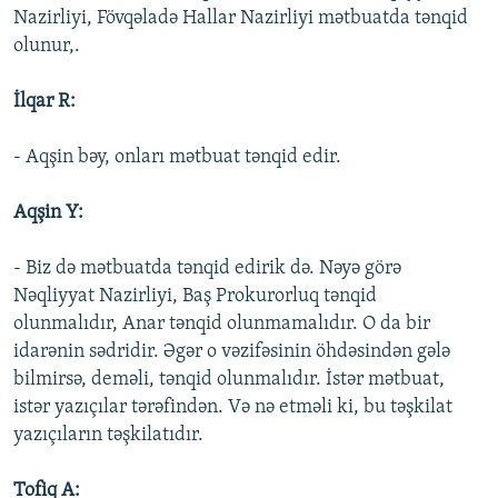
Nazirliyi, Fövqəladə Hallar Nazirliyi mətbuatda tənqid
olunur,.
İlqar R:
- Aqşin bəy, onları mətbuat tənqid edir.
Aqşin Y:
- Biz də mətbuatda tənqid edirik də. Nəyə görə
Nəqliyyat Nazirliyi, Baş Prokurorluq tənqid
olunmalıdır, Anar tənqid olunmamalıdır. O da bir
idarənin sədridir. Əgər o vəzifəsinin öhdəsindən gələ
bilmirsə, deməli, tənqid olunmalıdır. İstər mətbuat,
istər yazıçılar tərəfindən. Və nə etməli ki, bu təşkilat
yazıçıların təşkilatıdır.
Tofiq A: