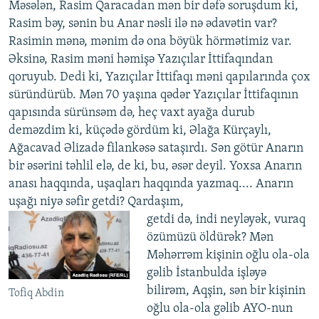
Məsələn, Rasim Qaracadan mən bir dəfə soruşdum ki,
Rasim bəy, sənin bu Anar nəsli ilə nə ədavətin var?
Rasimin mənə, mənim də ona böyük hörmətimiz var.
Əksinə, Rasim məni həmişə Yazıçılar İttifaqından
qoruyub. Dedi ki, Yazıçılar İttifaqı məni qapılarında çox
süründürüb. Mən 70 yaşına qədər Yazıçılar İttifaqının
qapısında sürünsəm də, heç vaxt ayağa durub
deməzdim ki, küçədə gördüm ki, Əlağa Kürçaylı,
Ağacavad Əlizadə filankəsə sataşırdı. Sən götür Anarın
bir əsərini təhlil elə, de ki, bu, əsər deyil. Yoxsa Anarın
anası haqqında, uşaqları haqqında yazmaq.... Anarın
uşağı niyə səfir getdi? Qardaşım,
getdi də, indi neyləyək, vuraq
özümüzü öldürək? Mən
Məhərrəm kişinin oğlu ola-ola
gəlib İstanbulda işləyə
bilirəm, Aqşin, sən bir kişinin
Tofiq Abdin
oğlu ola-ola gəlib AYO-nun