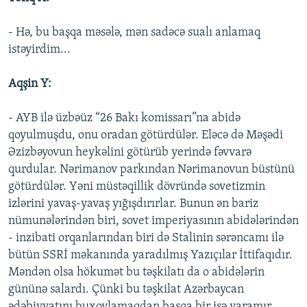
- Hə, bu başqa məsələ, mən sadəcə sualı anlamaq
istəyirdim...
Aqşin Y:
- AYB ilə üzbəüz “26 Bakı komissarı”na abidə
qoyulmuşdu, onu oradan götürdülər. Eləcə də Məşədi
Əzizbəyovun heykəlini götürüb yerində fəvvarə
qurdular. Nərimanov parkından Nərimanovun büstünü
götürdülər. Yəni müstəqillik dövründə sovetizmin
izlərini yavaş-yavaş yığışdırırlar. Bunun ən bariz
nümunələrindən biri, sovet imperiyasının abidələrindən
- inzibati orqanlarından biri də Stalinin sərəncamı ilə
bütün SSRİ məkanında yaradılmış Yazıçılar İttifaqıdır.
Məndən olsa hökumət bu təşkilatı da o abidələrin
gününə salardı. Çünki bu təşkilat Azərbaycan
ədəbiyyatını buxovlamaqdan başqa bir işə yaramır.