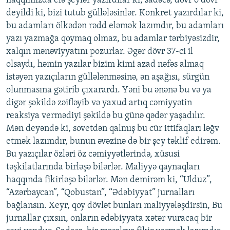
haqqımızda elə şeylər yazırdılar ki, sadəcə, dövr o dövr
deyildi ki, bizi tutub güllələsinlər. Konkret yazırdılar ki,
bu adamları ölkədən rədd eləmək lazımdır, bu adamları
yazı yazmağa qoymaq olmaz, bu adamlar tərbiyəsizdir,
xalqın mənəviyyatını pozurlar. Əgər dövr 37-ci il
olsaydı, həmin yazılar bizim kimi azad nəfəs almaq
istəyən yazıçıların güllələnməsinə, ən aşağısı, sürgün
olunmasına gətirib çıxarardı. Yəni bu ənənə bu və ya
digər şəkildə zəifləyib və yaxud artıq cəmiyyətin
reaksiya vermədiyi şəkildə bu günə qədər yaşadılır.
Mən deyəndə ki, sovetdən qalmış bu cür ittifaqları ləğv
etmək lazımdır, bunun əvəzinə də bir şey təklif edirəm.
Bu yazıçılar özləri öz cəmiyyətlərində, xüsusi
təşkilatlarında birləşə bilərlər. Maliyyə qaynaqları
haqqında fikirləşə bilərlər. Mən demirəm ki, “Ulduz”,
“Azərbaycan”, “Qobustan”, “Ədəbiyyat” jurnalları
bağlansın. Xeyr, qoy dövlət bunları maliyyələşdirsin, Bu
jurnallar çıxsın, onların ədəbiyyata xətər vuracaq bir