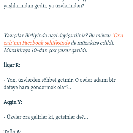
yaşlılarından gedir, ya üzvlərindən?
Yazıçılar Birliyində nəyi dəyişərdiniz? Bu mövzu
"Oxu
zalı"nın Facebook səhifəsində
də müzakirə edildi.
Müzakirəyə 10-dan çox yazar qatıldı.
İlqar R:
- Yox, üzvlərdən söhbət getmir. O qədər adamı bir
dəfəyə hara göndərmək olar?..
Aqşin Y:
- Üzvlər ora gəlirlər ki, getsinlər də?...
Tofiq A: