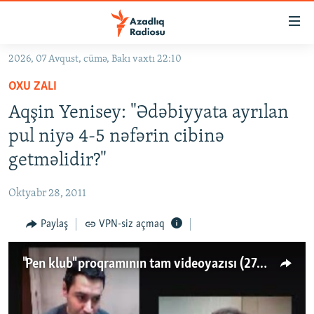
Keçid
linkləri
Əsas
2026, 07 Avqust, cümə, Bakı vaxtı 22:10
məzmuna
GÜNDƏM
OXU ZALI
qayıt
#İZAHLA
Əsas
Aqşin Yenisey: "Ədəbiyyata ayrılan
KORRUPSIOMETR
naviqasiyaya
pul niyə 4-5 nəfərin cibinə
qayıt
#ƏSLINDƏ
getməlidir?"
Axtarışa
FƏRQƏ BAX
keç
Oktyabr 28, 2011
QANUNI DOĞRU
Paylaş
VPN-siz açmaq
ARAŞDIRMA
MULTIMEDIA
"Pen klub" proqramının tam videoyazısı (27.10.2011)
RADIO ARXIV
VIDEO
HAQQIMIZDA
FOTOQALEREYA
OXU ZALI