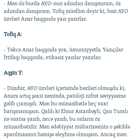
- Mən də burda AYO-nun adından danışmıram, öz
adımdan danışıram. Tofiq müəllim deyir ki, bəzi AYO
üzvləri Anar haqqında yazı yazırlar.
Tofiq A:
- Təkcə Anar haqqında yox, ümumiyyətlə, Yazıçılar
İttifaqı haqqında, etikasız yazılar yazırlar.
Aqşin Y:
- Düzdür, AYO üzvləri içərisində bəziləri olmuşdu ki,
Anara artıq şəxsi zəmində, patoloji nifrət səviyyəsinə
gəlib çıxmışdı. Mən bu münasibətlə heç vaxt
barışmamışam. Qaldı ki Elnur Astanbəyli, Qan Turalı
nə vaxtsa yazıb, necə yazıb, bu onların öz
münasibətidir. Mən ədəbiyyat mübarizəsinin o şəkildə
aparılmasının həmişə əleyhinə olmuşam. Ancaq mən