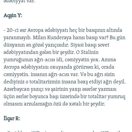
ədəbiyyat var.
Aqşin Y:
- 20-ci əsr Avropa ədəbiyyatı heç bir basqının altında
yaranmayıb. Milan Kunderaya hansı basqı var? Bu gün
dünyanın ən gözəl yazıçısıdır. Siyasi basqı sovet
ədəbiyyatından gələn bir şeydir. O Stalinin
yumruğunun ağrı-acısı idi, cəmiyyətin yox. Amma
Avropa ədəbiyyatını oxuyanda görürsən ki, orada
cəmiyyətin. insanın ağrı-acısı var. Və bu ağrı sizin
dediyiniz o totalitarizmin insana bəxş etdiyi ağrı deyil.
Azərbaycan yazıçı və şairinin yaxşı əsərlər yazması
üçün əsrlər boyunca başı üzərində bir totalitar yumruq
olmasını arzulamağın özü də xətalı bir şeydir.
İlqar R: