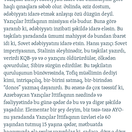
haqlı qınaqlara səbəb olur. Əslində, əziz dostum,
ədəbiyyatı idarə etmək anlayışı özü düzgün deyil.
Yazıçılar İttifaqının missiyası elə budur. Buna görə
yaranıb ki, ədəbiyyatı inzibati şəkildə idarə eləsin. Bu
təşkilatı yaradanda ümumi mahiyyət də bundan ibarət
idi ki, Sovet ədəbiyyatını idarə etsin. Hansı yazıçı Sovet
imperiyasının, Stalinin əleyhinədir, bu təşkilat yazırdı,
verirdi KQB-yə və o yazıçını öldürürdülər, ölkədən
qovurdular, Sibirə sürgün edirdilər. Bu təşkilatın
quruluşunun bünövrəsində, Tofiq müəllimin dediyi
kimi, intriqaçılıq, bir-birini satmaq, bir-birindən
“donos” yazmaq dayanırdı. Bu ənənə də çox təəssüf ki,
Azərbaycan Yazıçılar İttifaqının nəzdində və
fəaliyyətində bu günə qədər də bu və ya digər şəkildə
yaşadılır. Elementar bir şey deyim, biz təzə-təzə AYO-
nu yaradanda Yazıçılar İttifaqının üzvləri elə 60
yaşından tutmuş 15 yaşına qədər, mətbuatda