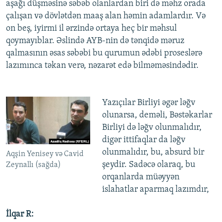
aşağı düşməsinə səbəb olanlardan biri də məhz orada
çalışan və dövlətdən maaş alan həmin adamlardır. Və
on beş, iyirmi il ərzində ortaya heç bir məhsul
qoymayıblar. Əslində AYB-nin də tənqidə məruz
qalmasının əsas səbəbi bu qurumun ədəbi proseslərə
lazımınca təkan verə, nəzarət edə bilməməsindədir.
Yazıçılar Birliyi əgər ləğv
olunarsa, deməli, Bəstəkarlar
Birliyi də ləğv olunmalıdır,
digər ittifaqlar da ləğv
olunmalıdır, bu, absurd bir
Aqşin Yenisey və Cavid
şeydir. Sadəcə olaraq, bu
Zeynallı (sağda)
orqanlarda müəyyən
islahatlar aparmaq lazımdır,
İlqar R: