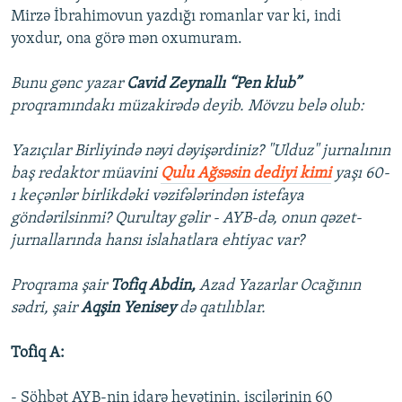
Mirzə İbrahimovun yazdığı romanlar var ki, indi
yoxdur, ona görə mən oxumuram.
Bunu gənc yazar
Cavid Zeynallı “Pen klub”
proqramındakı müzakirədə deyib. Mövzu belə olub:
Yazıçılar Birliyində nəyi dəyişərdiniz? "Ulduz" jurnalının
baş redaktor müavini
Qulu Ağsəsin dediyi kimi
yaşı 60-
ı keçənlər birlikdəki vəzifələrindən istefaya
göndərilsinmi? Qurultay gəlir - AYB-də, onun qəzet-
jurnallarında hansı islahatlara ehtiyac var?
Proqrama şair
Tofiq Abdin,
Azad Yazarlar Ocağının
sədri, şair
Aqşin Yenisey
də qatılıblar.
Tofiq A:
- Söhbət AYB-nin idarə heyətinin, işçilərinin 60