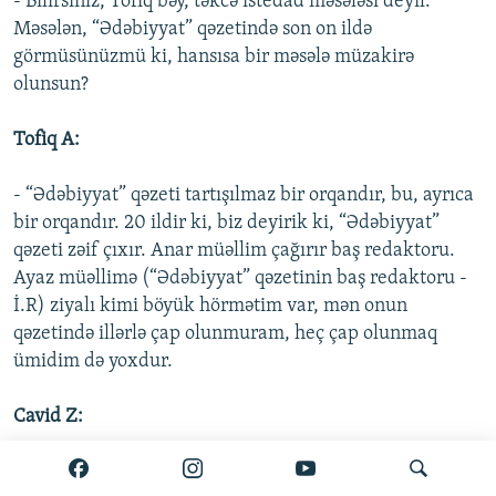
- Bilirsiniz, Tofiq bəy, təkcə istedad məsələsi deyil.
Məsələn, “Ədəbiyyat” qəzetində son on ildə
görmüsünüzmü ki, hansısa bir məsələ müzakirə
olunsun?
Tofiq A:
- “Ədəbiyyat” qəzeti tartışılmaz bir orqandır, bu, ayrıca
bir orqandır. 20 ildir ki, biz deyirik ki, “Ədəbiyyat”
qəzeti zəif çıxır. Anar müəllim çağırır baş redaktoru.
Ayaz müəllimə (“Ədəbiyyat” qəzetinin baş redaktoru -
İ.R) ziyalı kimi böyük hörmətim var, mən onun
qəzetində illərlə çap olunmuram, heç çap olunmaq
ümidim də yoxdur.
Cavid Z:
- Ümumiyyətlə, oxumursunuz, bilirəm.