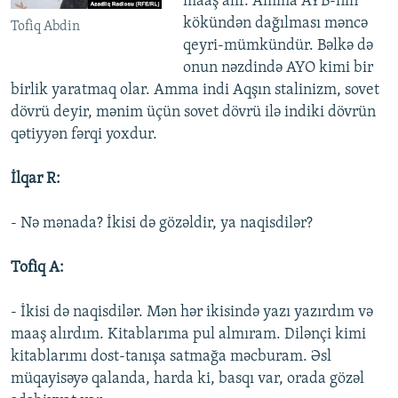
maaş alır. Amma AYB-nin
kökündən dağılması məncə
Tofiq Abdin
qeyri-mümkündür. Bəlkə də
onun nəzdində AYO kimi bir
birlik yaratmaq olar. Amma indi Aqşın stalinizm, sovet
dövrü deyir, mənim üçün sovet dövrü ilə indiki dövrün
qətiyyən fərqi yoxdur.
İlqar R:
- Nə mənada? İkisi də gözəldir, ya naqisdilər?
Tofiq A:
- İkisi də naqisdilər. Mən hər ikisində yazı yazırdım və
maaş alırdım. Kitablarıma pul almıram. Dilənçi kimi
kitablarımı dost-tanışa satmağa məcburam. Əsl
müqayisəyə qalanda, harda ki, basqı var, orada gözəl