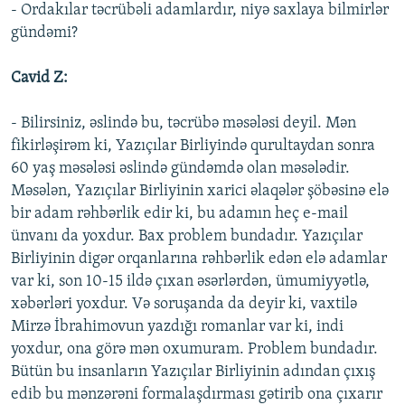
- Ordakılar təcrübəli adamlardır, niyə saxlaya bilmirlər
gündəmi?
Cavid Z:
- Bilirsiniz, əslində bu, təcrübə məsələsi deyil. Mən
fikirləşirəm ki, Yazıçılar Birliyində qurultaydan sonra
60 yaş məsələsi əslində gündəmdə olan məsələdir.
Məsələn, Yazıçılar Birliyinin xarici əlaqələr şöbəsinə elə
bir adam rəhbərlik edir ki, bu adamın heç e-mail
ünvanı da yoxdur. Bax problem bundadır. Yazıçılar
Birliyinin digər orqanlarına rəhbərlik edən elə adamlar
var ki, son 10-15 ildə çıxan əsərlərdən, ümumiyyətlə,
xəbərləri yoxdur. Və soruşanda da deyir ki, vaxtilə
Mirzə İbrahimovun yazdığı romanlar var ki, indi
yoxdur, ona görə mən oxumuram. Problem bundadır.
Bütün bu insanların Yazıçılar Birliyinin adından çıxış
edib bu mənzərəni formalaşdırması gətirib ona çıxarır