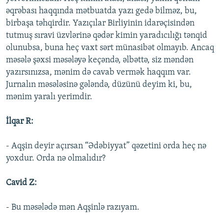
əqrəbası haqqında mətbuatda yazı gedə bilməz, bu,
birbaşa təhqirdir. Yazıçılar Birliyinin idarəçisindən
tutmuş sıravi üzvlərinə qədər kimin yaradıcılığı tənqid
olunubsa, buna heç vaxt sərt münasibət olmayıb. Ancaq
məsələ şəxsi məsələyə keçəndə, əlbəttə, siz məndən
yazırsınızsa, mənim də cavab vermək haqqım var.
Jurnalın məsələsinə gələndə, düzünü deyim ki, bu,
mənim yaralı yerimdir.
İlqar R:
- Aqşin deyir açırsan “Ədəbiyyat” qəzetini orda heç nə
yoxdur. Orda nə olmalıdır?
Cavid Z:
- Bu məsələdə mən Aqşinlə razıyam.