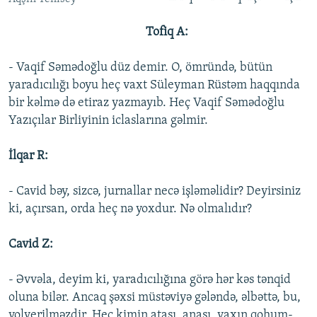
Tofiq A:
- Vaqif Səmədoğlu düz demir. O, ömründə, bütün
yaradıcılığı boyu heç vaxt Süleyman Rüstəm haqqında
bir kəlmə də etiraz yazmayıb. Heç Vaqif Səmədoğlu
Yazıçılar Birliyinin iclaslarına gəlmir.
İlqar R:
- Cavid bəy, sizcə, jurnallar necə işləməlidir? Deyirsiniz
ki, açırsan, orda heç nə yoxdur. Nə olmalıdır?
Cavid Z:
- Əvvəla, deyim ki, yaradıcılığına görə hər kəs tənqid
oluna bilər. Ancaq şəxsi müstəviyə gələndə, əlbəttə, bu,
yolverilməzdir. Heç kimin atası, anası, yaxın qohum-