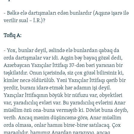
- Bəlkə elə dartışmaları edən bunlardır (Aqşınə işarə ilə
verilir sual – İ.R.)?
Tofiq A:
- Yox, bunlar deyil, əslində elə bunlardan qabaq da
orda dartışmalar var idi. Aqşin bəy bayaq gözəl dedi,
Azərbaycan Yazıçılar İttifaqı 37-dən bəri yaranan bir
təşkilatdır. Onun içərisində, siz çox gözəl bilirsiniz ki,
kimlər necə öldürülüb. Yəni Yazıçılar İttifaqı qərib bir
yerdir, buranı idarə etmək hər adamın işi deyil.
Yazıçılar İttifaqının böyük bir nüfuzu var, obyektləri
var, yaradıcılıq evləri var. Bu yaradıcılıq evlərini Anar
müəllim özü ona-buna verməyib ki. Dövlət buna deyib,
verib. Ancaq mənim düşüncəmə görə, Anar müəllim
orda olmasa, onlar hamısı birər-birər satılacaq. Çox
maraqlıdır, hamımız Anardan narazıyıq, ancaq