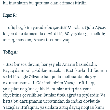
ki, insanların bu quruma olan etimadı itirilir.
İlqar R:
- Tofiq bəy, kim yaradır bu şəraiti? Məsələn, Qulu Ağsəs
keçən dəfə danışanda deyirdi ki, 60 yaşlılar getməlidir,
ancaq, məsələn, Anara toxunmayaq...
Tofiq A:
- Sizə bir söz deyim, hər şey elə Anarın başındadır.
Bayaq da misal çəkdilər, məsələn, Bəstəkarlar İttifaqının
sədri Firəngiz Əlizadə haqqında mətbuatda pis şey
oxumamısınız ki. Gör indi bizim Yazıçılar İttifaqı,
yazıçılar nə günə qalıb ki, bunlar artıq dartışma
obyektinə çevriliblər. Bunlar ürək ağrıdan şeylərdir. Və
hətta bu dartışmanın ucbatından da indiki dövlət də
Yazıçılar İttifaqına, yazıçılara artıq dayaq nöqtəsi kimi