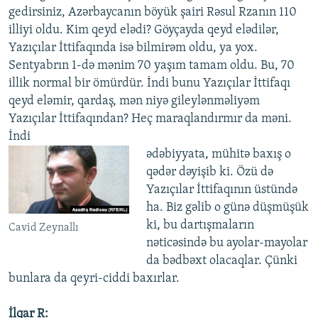
gedirsiniz, Azərbaycanın böyük şairi Rəsul Rzanın 110
illiyi oldu. Kim qeyd elədi? Göyçayda qeyd elədilər,
Yazıçılar İttifaqında isə bilmirəm oldu, ya yox.
Sentyabrın 1-də mənim 70 yaşım tamam oldu. Bu, 70
illik normal bir ömürdür. İndi bunu Yazıçılar İttifaqı
qeyd eləmir, qardaş, mən niyə gileylənməliyəm
Yazıçılar İttifaqından? Heç maraqlandırmır da məni.
İndi
ədəbiyyata, mühitə baxış o
qədər dəyişib ki. Özü də
Yazıçılar İttifaqının üstündə
ha. Biz gəlib o günə düşmüşük
ki, bu dartışmaların
Cavid Zeynallı
nəticəsində bu ayolar-mayolar
da bədbəxt olacaqlar. Çünki
bunlara da qeyri-ciddi baxırlar.
İlqar R: