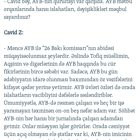
- Cavid bəy, AYB-nin qurultayı var qarşıda. AYB mətbu
orqanlarında hansı islahatları, dəyişiklikləri məqbul
sayardınız?
Cavid Z:
- Məncə AYB ilə “26 Bakı komissarı”nın abidəsi
müqayisəolunmaz şeylərdir. Əslində Tofiq müəllimin,
Aqşinin və digərlərinin də AYB haqqında bu cür
fikirlərinin bircə səbəbi var. Sadəcə, AYB bu gün
ədəbiyyatın idarə olunması baxımından öz vəzifələrini
kifayət qədər yerinə yetirmir. AYB üvləri özləri də orada
islahatların vacibliyini dəfələrlə səsləndiriblər.
Ümumiyyətlə, AYB-də rəsmən çalışan və heç bir işə
yaramayan təxminən on-on beş nəfər adam var. Söhbət
AYB-nin hər hansı bir jurnalında çalışan adamdan
getmir. Onlar müəyyən işlər görürlər. Orada cəmiyyət
üçün açıq olmayan elə ştatlar var ki, AYB-nin imicinin