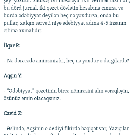
şeyi yoxdur. Sadəcə, bir məsələyə fikir vermək lazımdır,
bu dörd jurnal, iki qəzet dövlətin hesabına çıxırsa və
burda ədəbiyyat deyilən heç nə yoxdursa, onda bu
pullar, xalqın sərvəti niyə ədəbiyyat adına 4-5 insanın
cibinə axmalıdır.
İlqar R:
- Nə dərəcədə əminsiniz ki, heç nə yoxdur o dərgilərdə?
Aqşin Y:
- “Ədəbiyyat” qəzetinin bircə nömrəsini alın vərəqləyin,
özünüz əmin olacaqsınız.
Cavid Z:
- Əslində, Aqşinin o dediyi fikirdə həqiqət var, Yazıçılar