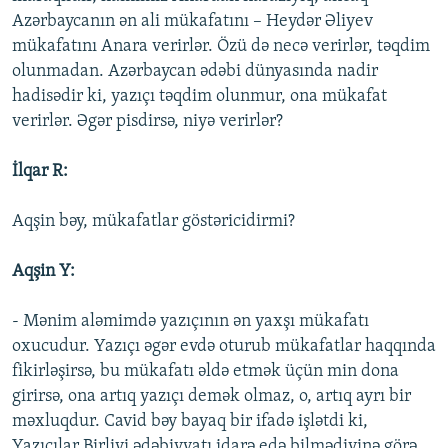
Azərbaycanın ən ali mükafatını – Heydər Əliyev
mükafatını Anara verirlər. Özü də necə verirlər, təqdim
olunmadan. Azərbaycan ədəbi dünyasında nadir
hadisədir ki, yazıçı təqdim olunmur, ona mükafat
verirlər. Əgər pisdirsə, niyə verirlər?
İlqar R:
Aqşin bəy, mükafatlar göstəricidirmi?
Aqşin Y:
- Mənim aləmimdə yazıçının ən yaxşı mükafatı
oxucudur. Yazıçı əgər evdə oturub mükafatlar haqqında
fikirləşirsə, bu mükafatı əldə etmək üçün min dona
girirsə, ona artıq yazıçı demək olmaz, o, artıq ayrı bir
məxluqdur. Cavid bəy bayaq bir ifadə işlətdi ki,
Yazıçılar Birliyi ədəbiyyatı idarə edə bilmədiyinə görə