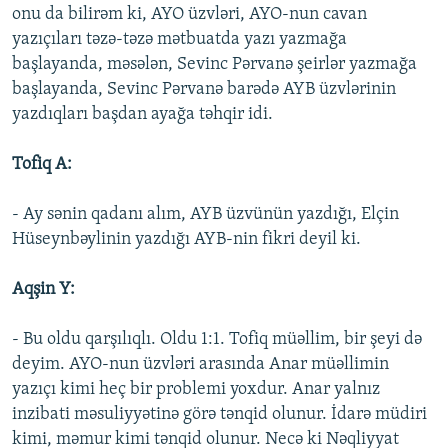
onu da bilirəm ki, AYO üzvləri, AYO-nun cavan
yazıçıları təzə-təzə mətbuatda yazı yazmağa
başlayanda, məsələn, Sevinc Pərvanə şeirlər yazmağa
başlayanda, Sevinc Pərvanə barədə AYB üzvlərinin
yazdıqları başdan ayağa təhqir idi.
Tofiq A:
- Ay sənin qadanı alım, AYB üzvünün yazdığı, Elçin
Hüseynbəylinin yazdığı AYB-nin fikri deyil ki.
Aqşin Y:
- Bu oldu qarşılıqlı. Oldu 1:1. Tofiq müəllim, bir şeyi də
deyim. AYO-nun üzvləri arasında Anar müəllimin
yazıçı kimi heç bir problemi yoxdur. Anar yalnız
inzibati məsuliyyətinə görə tənqid olunur. İdarə müdiri
kimi, məmur kimi tənqid olunur. Necə ki Nəqliyyat