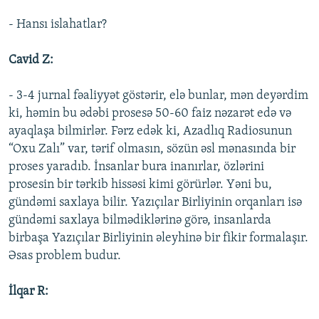
- Hansı islahatlar?
Cavid Z:
- 3-4 jurnal fəaliyyət göstərir, elə bunlar, mən deyərdim
ki, həmin bu ədəbi prosesə 50-60 faiz nəzarət edə və
ayaqlaşa bilmirlər. Fərz edək ki, Azadlıq Radiosunun
“Oxu Zalı” var, tərif olmasın, sözün əsl mənasında bir
proses yaradıb. İnsanlar bura inanırlar, özlərini
prosesin bir tərkib hissəsi kimi görürlər. Yəni bu,
gündəmi saxlaya bilir. Yazıçılar Birliyinin orqanları isə
gündəmi saxlaya bilmədiklərinə görə, insanlarda
birbaşa Yazıçılar Birliyinin əleyhinə bir fikir formalaşır.
Əsas problem budur.
İlqar R: