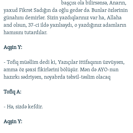
başçısı ola bilirsənsə, Anarın,
yaxud Fikrət Sadığın da oğlu gedər də. Bunlar özlərinin
günahını demirlər. Sizin yazdıqlarınız var ha, Allaha
and olsun, 37-ci ildə yazılsaydı, o yazdığınız adamların
hamısını tutardılar.
Aqşin Y:
- Tofiq müəllim dedi ki, Yazıçılar ittifaqının üzvüyəm,
amma öz şəxsi fikirlərini bölüşür. Mən də AYO-nun
hazırkı sədriyəm, noyabrda təhvil-təslim olacaq
Tofiq A:
- Hə, sizdə kefdir.
Aqşin Y: