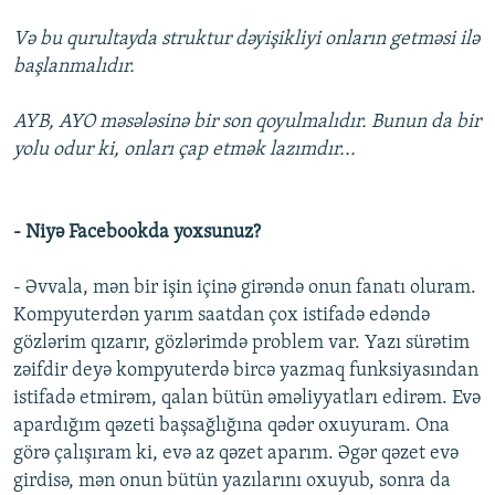
Və bu qurultayda struktur dəyişikliyi onların getməsi ilə
başlanmalıdır.
AYB, AYO məsələsinə bir son qoyulmalıdır. Bunun da bir
yolu odur ki, onları çap etmək lazımdır...
- Niyə Facebookda yoxsunuz?
- Əvvala, mən bir işin içinə girəndə onun fanatı oluram.
Kompyuterdən yarım saatdan çox istifadə edəndə
gözlərim qızarır, gözlərimdə problem var. Yazı sürətim
zəifdir deyə kompyuterdə bircə yazmaq funksiyasından
istifadə etmirəm, qalan bütün əməliyyatları edirəm. Evə
apardığım qəzeti başsağlığına qədər oxuyuram. Ona
görə çalışıram ki, evə az qəzet aparım. Əgər qəzet evə
girdisə, mən onun bütün yazılarını oxuyub, sonra da