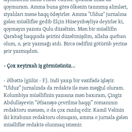
qoymuram. Amma buna görə ölkənin tanınmış alimləri,
ziyalıları mənə haqq ödəyirlər. Amma "Ulduz" jurnalına
gələn müəlliflər gedib Elçin Hüseynbəyliyə deyirlər ki,
qoymayın yazımı Qulu düzəltsin. Mən bir müəllifin
Qarabağ haqqında şeirini düzəltmişdim, allaha qurban
olum, o, şeir yazmağı atdı. Bircə rədifini götürüb yerinə
şeir yazmışdım.
- Çox xeyirxah iş görmüsünüz...
- Əlbəttə (gülür - F.). Indi yaxşı bir vəzifədə işləyir.
“Ulduz” jurnalında da redaktə ilə mən məşğul oluram.
Kolumbiya müəllifinin yazısına mən baxıram, Çingiz
Abdullayevin “Əfsanəyə çevrilmə haqqı” romanının
redaktoru mənəm, o da çox razılıq edir. Kamil Vəlinin
iki kitabının redaktoru olmuşam, amma o jurnala gələn
müəlliflər redaktə olunmaq istəmir.