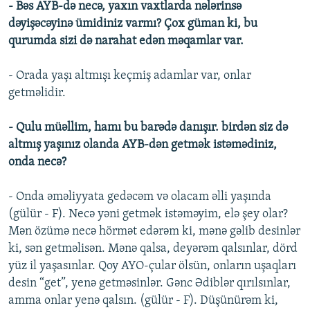
- Bəs AYB-də necə, yaxın vaxtlarda nələrinsə
dəyişəcəyinə ümidiniz varmı? Çox güman ki, bu
qurumda sizi də narahat edən məqamlar var.
- Orada yaşı altmışı keçmiş adamlar var, onlar
getməlidir.
- Qulu müəllim, hamı bu barədə danışır. birdən siz də
altmış yaşınız olanda AYB-dən getmək istəmədiniz,
onda necə?
- Onda əməliyyata gedəcəm və olacam əlli yaşında
(gülür - F). Necə yəni getmək istəməyim, elə şey olar?
Mən özümə necə hörmət edərəm ki, mənə gəlib desinlər
ki, sən getməlisən. Mənə qalsa, deyərəm qalsınlar, dörd
yüz il yaşasınlar. Qoy AYO-çular ölsün, onların uşaqları
desin “get”, yenə getməsinlər. Gənc Ədiblər qırılsınlar,
amma onlar yenə qalsın. (gülür - F). Düşünürəm ki,