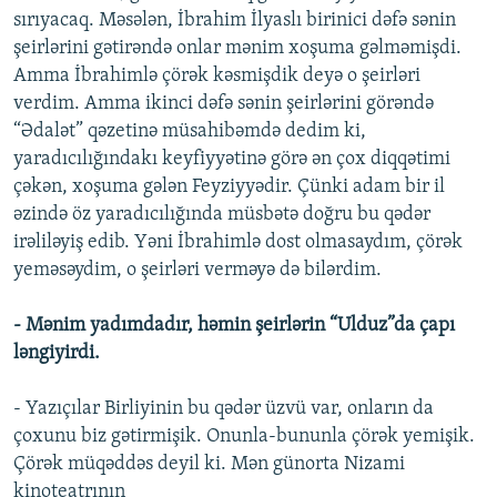
sırıyacaq. Məsələn, İbrahim İlyaslı birinici dəfə sənin
şeirlərini gətirəndə onlar mənim xoşuma gəlməmişdi.
Amma İbrahimlə çörək kəsmişdik deyə o şeirləri
verdim. Amma ikinci dəfə sənin şeirlərini görəndə
“Ədalət” qəzetinə müsahibəmdə dedim ki,
yaradıcılığındakı keyfiyyətinə görə ən çox diqqətimi
çəkən, xoşuma gələn Feyziyyədir. Çünki adam bir il
əzində öz yaradıcılığında müsbətə doğru bu qədər
irəliləyiş edib. Yəni İbrahimlə dost olmasaydım, çörək
yeməsəydim, o şeirləri verməyə də bilərdim.
- Mənim yadımdadır, həmin şeirlərin “Ulduz”da çapı
ləngiyirdi.
- Yazıçılar Birliyinin bu qədər üzvü var, onların da
çoxunu biz gətirmişik. Onunla-bununla çörək yemişik.
Çörək müqəddəs deyil ki. Mən günorta Nizami
kinoteatrının