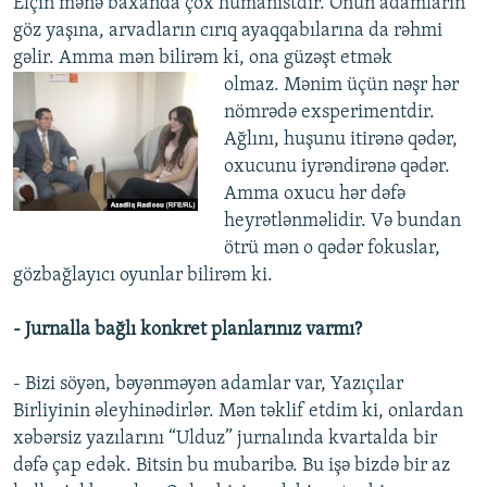
Elçin mənə baxanda çox humanistdir. Onun adamların
göz yaşına, arvadların cırıq ayaqqabılarına da rəhmi
gəlir. Amma mən bilirəm ki, ona güzəşt etmək
olmaz. Mənim üçün nəşr hər
nömrədə exsperimentdir.
Ağlını, huşunu itirənə qədər,
oxucunu iyrəndirənə qədər.
Amma oxucu hər dəfə
heyrətlənməlidir. Və bundan
ötrü mən o qədər fokuslar,
gözbağlayıcı oyunlar bilirəm ki.
- Jurnalla bağlı konkret planlarınız varmı?
- Bizi söyən, bəyənməyən adamlar var, Yazıçılar
Birliyinin əleyhinədirlər. Mən təklif etdim ki, onlardan
xəbərsiz yazılarını “Ulduz” jurnalında kvartalda bir
dəfə çap edək. Bitsin bu mubaribə. Bu işə bizdə bir az