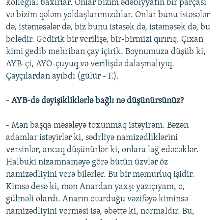
kollegial baxırlar. Onlar bizim ədəbiyyatın bir parçası
və bizim qələm yoldaşlarımızdılar. Onlar bunu istəsələr
də, istəməsələr də, biz bunu istəsək də, istəməsək də, bu
belədir. Gedirik bir verilişə, bir-birmizi qırırıq. Çıxan
kimi gedib mehriban çay içirik. Boynumuza düşüb ki,
AYB-çi, AYO-çuyuq və verilişdə dalaşmalıyıq.
Çayçılardan ayıbdı (gülür - F.).
- AYB-də dəyişikliklərlə bağlı nə düşünürsünüz?
- Mən başqa məsələyə toxunmaq istəyirəm. Bəzən
adamlar istəyirlər ki, sədrliyə namizədliklərini
versinlər, ancaq düşünürlər ki, onlara lağ edəcəklər.
Halbuki nizamnaməyə görə bütün üzvlər öz
namizədliyini verə bilərlər. Bu bir məmurluq işidir.
Kimsə desə ki, mən Anardan yaxşı yazıçıyam, o,
gülməli olardı. Anarın oturduğu vəzifəyə kiminsə
namizədliyini verməsi isə, əbəttə ki, normaldır. Bu,