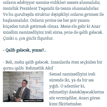
onların ədəbiyyat naminə etdikləri nəzərə alınmalıdır,
ömürlük Prezident Təqaüdü ilə təmin olunmalıdırlar.
Və bu qurultayda struktur dəyişikliyi onların getməsi ilə
başlanmalıdır. Onların yerinə isə hər şeir yazanı
küçədən tutub gətirmək olmaz. Mənə elə gəlir ki Anar
müəllim namizədliyini irəli sürsə, yenə də qalib gələcək.
Çünki o, çox güclü fiqurdur.
- Qalib gələcək, yoxsa?..
- Bəli, məhz qalib gələcək. Insanlarda ötən seçkidən bir
qorxu qalıb. Rəhmətlik Akif
Səməd namizədliyini irəli
sürəndə iki, ya da bir səs
yığdı. O adamlar ki,
rəhmətliyi dəstəkləyəcəklərinə
söz vermişdilər, Anarı görən
kimi fikirlərindən