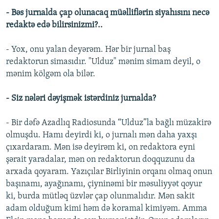
- Bəs jurnalda çap olunacaq müəlliflərin siyahısını necə
redaktə edə bilirsinizmi?..
- Yox, onu yalan deyərəm. Hər bir jurnal baş
redaktorun simasıdır. "Ulduz" mənim simam deyil, o
mənim kölgəm ola bilər.
- Siz nələri dəyişmək istərdiniz jurnalda?
- Bir dəfə Azadlıq Radiosunda “Ulduz”la bağlı müzakirə
olmuşdu. Hamı deyirdi ki, o jurnalı mən daha yaxşı
çıxardaram. Mən isə deyirəm ki, on redaktora eyni
şərait yaradalar, mən on redaktorun doqquzunu da
arxada qoyaram. Yazıçılar Birliyinin orqanı olmaq onun
başınamı, ayağınamı, çiyninəmi bir məsuliyyət qoyur
ki, burda mütləq üzvlər çap olunmalıdır. Mən sakit
adam olduğum kimi həm də koramal kimiyəm. Amma