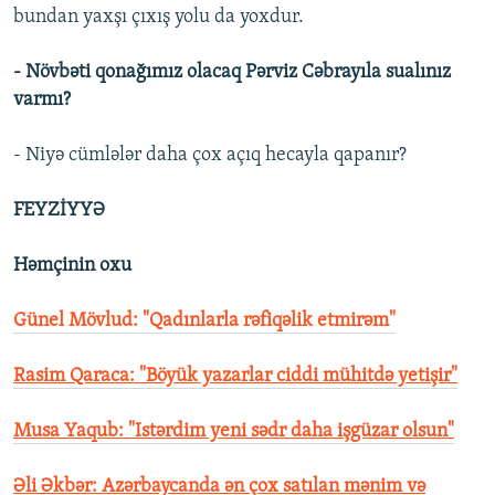
bundan yaxşı çıxış yolu da yoxdur.
- Növbəti qonağımız olacaq Pərviz Cəbrayıla sualınız
varmı?
- Niyə cümlələr daha çox açıq hecayla qapanır?
FEYZİYYƏ
Həmçinin oxu
Günel Mövlud: "Qadınlarla rəfiqəlik etmirəm"
Rasim Qaraca: "Böyük yazarlar ciddi mühitdə yetişir"
Musa Yaqub: "Istərdim yeni sədr daha işgüzar olsun"
Əli Əkbər: Azərbaycanda ən çox satılan mənim və