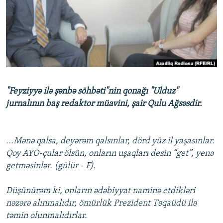
İNFOQRAFIKA
AZƏRBAYCAN ƏDƏBIYYATI KITABXANASI
MISSIYAMIZ
BIZI IZLƏ
KARIKATURA
İSLAM VƏ DEMOKRATIYA
PEŞƏ ETIKASI VƏ JURNALISTIKA STANDARTLARIMIZ
İZ - MƏDƏNIYYƏT PROQRAMI
MATERIALLARIMIZDAN ISTIFADƏ
AZADLIQRADIOSU MOBIL TELEFONUNUZDA
RFE/RL-in bütün saytları
BIZIMLƏ ƏLAQƏ
"Feyziyyə ilə şənbə söhbəti"nin qonağı "Ulduz"
XƏBƏR BÜLLETENLƏRIMIZ
jurnalının baş redaktor müavini, şair Qulu Ağsəsdir.
...Mənə qalsa, deyərəm qalsınlar, dörd yüz il yaşasınlar.
Qoy AYO-çular ölsün, onların uşaqları desin “get”, yenə
getməsinlər. (gülür - F).
Düşünürəm ki, onların ədəbiyyat naminə etdikləri
nəzərə alınmalıdır, ömürlük Prezident Təqaüdü ilə
təmin olunmalıdırlar.