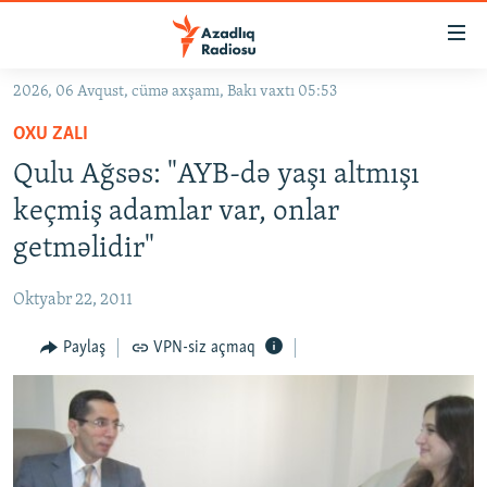
Keçid
linkləri
Əsas
2026, 06 Avqust, cümə axşamı, Bakı vaxtı 05:53
məzmuna
GÜNDƏM
OXU ZALI
qayıt
#İZAHLA
Əsas
Qulu Ağsəs: "AYB-də yaşı altmışı
KORRUPSIOMETR
naviqasiyaya
keçmiş adamlar var, onlar
qayıt
#ƏSLINDƏ
getməlidir"
Axtarışa
FƏRQƏ BAX
keç
Oktyabr 22, 2011
QANUNI DOĞRU
Paylaş
VPN-siz açmaq
ARAŞDIRMA
MULTIMEDIA
RADIO ARXIV
VIDEO
HAQQIMIZDA
FOTOQALEREYA
OXU ZALI