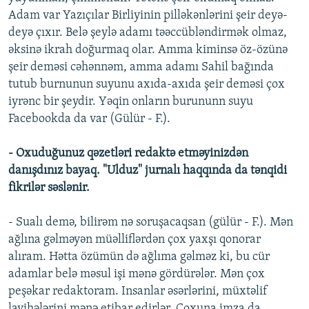
Adam var Yazıçılar Birliyinin pilləkənlərini şeir deyə-
deyə çıxır. Belə şeylə adamı təəccübləndirmək olmaz,
əksinə ikrah doğurmaq olar. Amma kiminsə öz-özünə
şeir deməsi cəhənnəm, amma adamı Sahil bağında
tutub burnunun suyunu axıda-axıda şeir deməsi çox
iyrənc bir şeydir. Yəqin onların burununn suyu
Facebookda da var (Gülür - F.).
- Oxuduğunuz qəzetləri redaktə etməyinizdən
danışdınız bayaq. "Ulduz" jurnalı haqqında da tənqidi
fikrilər səslənir.
- Sualı demə, bilirəm nə soruşacaqsan (gülür - F.). Mən
ağlına gəlməyən müəlliflərdən çox yaxşı qonorar
alıram. Hətta özümün də ağlıma gəlməz ki, bu cür
adamlar belə məsul işi mənə gördürələr. Mən çox
peşəkar redaktoram. Insanlar əsərlərini, müxtəlif
layihələrini mənə etibar edirlər. Çoxuna imza da