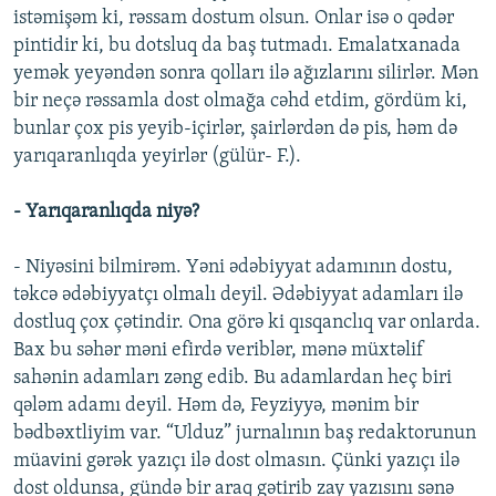
istəmişəm ki, rəssam dostum olsun. Onlar isə o qədər
pintidir ki, bu dotsluq da baş tutmadı. Emalatxanada
yemək yeyəndən sonra qolları ilə ağızlarını silirlər. Mən
bir neçə rəssamla dost olmağa cəhd etdim, gördüm ki,
bunlar çox pis yeyib-içirlər, şairlərdən də pis, həm də
yarıqaranlıqda yeyirlər (gülür- F.).
- Yarıqaranlıqda niyə?
- Niyəsini bilmirəm. Yəni ədəbiyyat adamının dostu,
təkcə ədəbiyyatçı olmalı deyil. Ədəbiyyat adamları ilə
dostluq çox çətindir. Ona görə ki qısqanclıq var onlarda.
Bax bu səhər məni efirdə veriblər, mənə müxtəlif
sahənin adamları zəng edib. Bu adamlardan heç biri
qələm adamı deyil. Həm də, Feyziyyə, mənim bir
bədbəxtliyim var. “Ulduz” jurnalının baş redaktorunun
müavini gərək yazıçı ilə dost olmasın. Çünki yazıçı ilə
dost oldunsa, gündə bir araq gətirib zay yazısını sənə