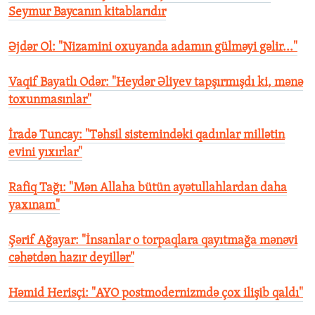
Seymur Baycanın kitablarıdır
Əjdər Ol: "Nizamini oxuyanda adamın gülməyi gəlir..."
Vaqif Bayatlı Odər: "Heydər Əliyev tapşırmışdı ki, mənə
toxunmasınlar"
İradə Tuncay: "Təhsil sistemindəki qadınlar millətin
evini yıxırlar"
Rafiq Tağı: "Mən Allaha bütün ayətullahlardan daha
yaxınam"
Şərif Ağayar: "İnsanlar o torpaqlara qayıtmağa mənəvi
cəhətdən hazır deyillər"
Həmid Herisçi: "AYO postmodernizmdə çox ilişib qaldı"