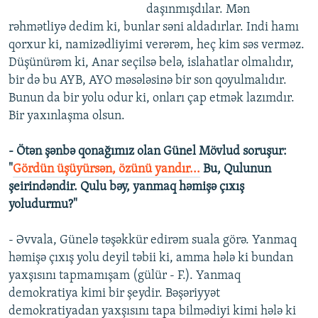
daşınmışdılar. Mən
rəhmətliyə dedim ki, bunlar səni aldadırlar. Indi hamı
qorxur ki, namizədliyimi verərəm, heç kim səs verməz.
Düşünürəm ki, Anar seçilsə belə, islahatlar olmalıdır,
bir də bu AYB, AYO məsələsinə bir son qoyulmalıdır.
Bunun da bir yolu odur ki, onları çap etmək lazımdır.
Bir yaxınlaşma olsun.
- Ötən şənbə qonağımız olan Günel Mövlud soruşur:
"
Gördün üşüyürsən, özünü yandır...
Bu, Qulunun
şeirindəndir. Qulu bəy, yanmaq həmişə çıxış
yoludurmu?"
- Əvvala, Günelə təşəkkür edirəm suala görə. Yanmaq
həmişə çıxış yolu deyil təbii ki, amma hələ ki bundan
yaxşısını tapmamışam (gülür - F.). Yanmaq
demokratiya kimi bir şeydir. Bəşəriyyət
demokratiyadan yaxşısını tapa bilmədiyi kimi hələ ki