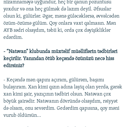
nizamnaməyə uyğundur, heç bir qanun pozuntusu
yoxdur və ona heç gülmək də lazım deyil. Əfsuslar
olsun ki, gülürlər. Əgər, mənə güləcəklərsə, əvvəlcədən
özüm-özümə gülüm. Qoy onlara vaxt qalmasın. Mən
AYB sədri olsaydım, təbii ki, orda çox dəyişikliklər
edərdim.
- “Natəvan” klubunda müxtəlif müəlliflərin tədbirləri
keçirilir. Yanından ötüb keçəndə özünüzü necə hiss
edirsiniz?
- Keçəndə mən qapını açıram, gülürəm, başımı
bulayıram. Xan kimi qızın adına layiq olan yerdə, gərək
xan kimi şair, yazıçının tədbiri olsun. Natəvan çox
böyük şairədir. Natəvanın dövründə olsaydım, rəiyyət
də olsam, onu sevərdim. Gedərdim qapısına, qoy məni
vurub öldürsün...