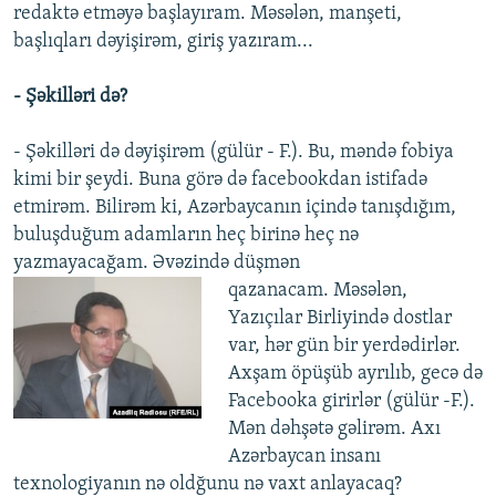
redaktə etməyə başlayıram. Məsələn, manşeti,
başlıqları dəyişirəm, giriş yazıram...
- Şəkilləri də?
- Şəkilləri də dəyişirəm (gülür - F.). Bu, məndə fobiya
kimi bir şeydi. Buna görə də facebookdan istifadə
etmirəm. Bilirəm ki, Azərbaycanın içində tanışdığım,
buluşduğum adamların heç birinə heç nə
yazmayacağam. Əvəzində düşmən
qazanacam. Məsələn,
Yazıçılar Birliyində dostlar
var, hər gün bir yerdədirlər.
Axşam öpüşüb ayrılıb, gecə də
Facebooka girirlər (gülür -F.).
Mən dəhşətə gəlirəm. Axı
Azərbaycan insanı
texnologiyanın nə oldğunu nə vaxt anlayacaq?