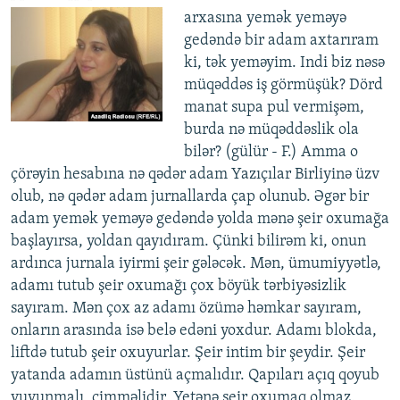
arxasına yemək yeməyə
gedəndə bir adam axtarıram
ki, tək yeməyim. Indi biz nəsə
müqəddəs iş görmüşük? Dörd
manat supa pul vermişəm,
burda nə müqəddəslik ola
bilər? (gülür - F.) Amma o
çörəyin hesabına nə qədər adam Yazıçılar Birliyinə üzv
olub, nə qədər adam jurnallarda çap olunub. Əgər bir
adam yemək yeməyə gedəndə yolda mənə şeir oxumağa
başlayırsa, yoldan qayıdıram. Çünki bilirəm ki, onun
ardınca jurnala iyirmi şeir gələcək. Mən, ümumiyyətlə,
adamı tutub şeir oxumağı çox böyük tərbiyəsizlik
sayıram. Mən çox az adamı özümə həmkar sayıram,
onların arasında isə belə edəni yoxdur. Adamı blokda,
liftdə tutub şeir oxuyurlar. Şeir intim bir şeydir. Şeir
yatanda adamın üstünü açmalıdır. Qapıları açıq qoyub
yuyunmalı, çimməlidir. Yetənə şeir oxumaq olmaz.