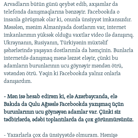
Arvadların bütün günü qeybət edib, axşamlar da
telefonda danışmaqlarına bənzəyir. Facebookda o
insanla görüşmək olar ki, onunla ünsiyyət imkansızdır.
Məsələn, mənim Almaniyada dostlarım var, internet
imkanlarımın yüksək olduğu vaxtlar video ilə danışırıq.
Ukraynanın, Rusiyanın, Türkiyənin müxtəlif
şəhərlərində yaşayan dostlarımla da həmçinin. Bunlarla
internetdə danışmaq mənə ləzzət eləyir, çünki bu
adamların burunlarının ucu göynəyir məndən ötrü,
vətəndən ötrü. Yəqin ki Facebookda yalnız onlarla
danışardım.
- Mən isə hesab edirəm ki, elə Azərbaycanda, elə
Bakıda da Qulu Ağsəslə Facebookda yazışmaq üçün
burunlarının ucu göynəyən adamlar var. Çünki siz
tədbirlərdə, ədəbi toplantılarda da çox görünmürsünüz.
- Yazarlarla çox da ünsiyyətdə olmuram. Həmişə